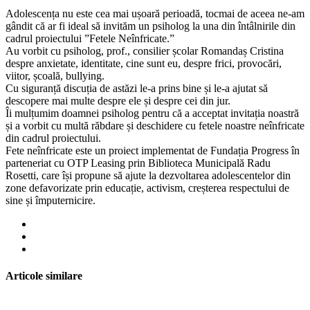
Adolescența nu este cea mai ușoară perioadă, tocmai de aceea ne-am
gândit că ar fi ideal să invităm un psiholog la una din întâlnirile din
cadrul proiectului ”Fetele Neînfricate.”
Au vorbit cu psiholog, prof., consilier școlar Romandaș Cristina
despre anxietate, identitate, cine sunt eu, despre frici, provocări,
viitor, școală, bullying.
Cu siguranță discuția de astăzi le-a prins bine și le-a ajutat să
descopere mai multe despre ele și despre cei din jur.
Îi mulțumim doamnei psiholog pentru că a acceptat invitația noastră
și a vorbit cu multă răbdare și deschidere cu fetele noastre neînfricate
din cadrul proiectului.
Fete neînfricate este un proiect implementat de Fundația Progress în
parteneriat cu OTP Leasing prin Biblioteca Municipală Radu
Rosetti, care își propune să ajute la dezvoltarea adolescentelor din
zone defavorizate prin educație, activism, creșterea respectului de
sine și împuternicire.
Articole similare