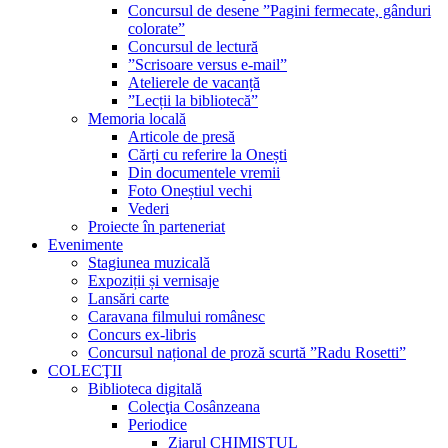
Concursul de desene ”Pagini fermecate, gânduri
colorate”
Concursul de lectură
”Scrisoare versus e-mail”
Atelierele de vacanță
”Lecții la bibliotecă”
Memoria locală
Articole de presă
Cărți cu referire la Onești
Din documentele vremii
Foto Oneștiul vechi
Vederi
Proiecte în parteneriat
Evenimente
Stagiunea muzicală
Expoziții și vernisaje
Lansări carte
Caravana filmului românesc
Concurs ex-libris
Concursul național de proză scurtă ”Radu Rosetti”
COLECŢII
Biblioteca digitală
Colecţia Cosânzeana
Periodice
Ziarul CHIMISTUL