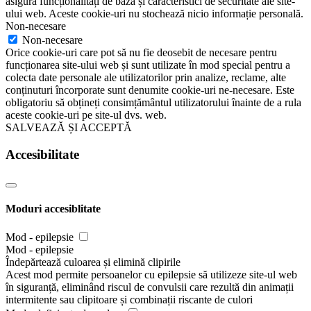
asigură funcționalități de bază și caracteristici de securitate ale site-
ului web. Aceste cookie-uri nu stochează nicio informație personală.
Non-necesare
Non-necesare
Orice cookie-uri care pot să nu fie deosebit de necesare pentru
funcționarea site-ului web și sunt utilizate în mod special pentru a
colecta date personale ale utilizatorilor prin analize, reclame, alte
conținuturi încorporate sunt denumite cookie-uri ne-necesare. Este
obligatoriu să obțineți consimțământul utilizatorului înainte de a rula
aceste cookie-uri pe site-ul dvs. web.
SALVEAZĂ ȘI ACCEPTĂ
Accesibilitate
Moduri accesiblitate
Mod - epilepsie
Mod - epilepsie
Îndepărtează culoarea și elimină clipirile
Acest mod permite persoanelor cu epilepsie să utilizeze site-ul web
în siguranță, eliminând riscul de convulsii care rezultă din animații
intermitente sau clipitoare și combinații riscante de culori