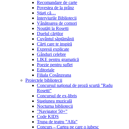
Recomandare de carte
Povestea de la prânz
Știați că…
Interviurile Bibliotecii
Vânătoarea de comori
Noutăți la Rosetti
Duelul cărților
Cuvântul săptămânii
Cărți care te inspiră
Expresii explicate
Gânduri celebre
LIKE pentru gramatică
Poezie pentru suflet
Editoriale
Filiala Cosânzeana
Proiectele bibliotecii
Concursul național de proză scurtă ”Radu
Rosetti”
Concursul de ex-libris
Stagiunea muzicală
Nocturna bibliotecii
”Navigator 50+”
Code KIDS
Trupa de teatru ”Alfa”
Concurs – Cartea pe care o iubesc