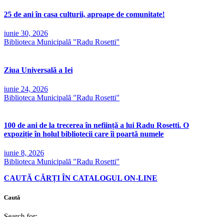
25 de ani în casa culturii, aproape de comunitate!
iunie 30, 2026
Biblioteca Municipală "Radu Rosetti"
Ziua Universală a Iei
iunie 24, 2026
Biblioteca Municipală "Radu Rosetti"
100 de ani de la trecerea în neființă a lui Radu Rosetti. O
expoziție în holul bibliotecii care îi poartă numele
iunie 8, 2026
Biblioteca Municipală "Radu Rosetti"
CAUTĂ CĂRȚI ÎN CATALOGUL ON-LINE
Caută
Search for: