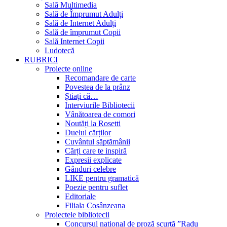
Sală Multimedia
Sală de Împrumut Adulți
Sală de Internet Adulți
Sală de împrumut Copii
Sală Internet Copii
Ludotecă
RUBRICI
Proiecte online
Recomandare de carte
Povestea de la prânz
Știați că…
Interviurile Bibliotecii
Vânătoarea de comori
Noutăți la Rosetti
Duelul cărților
Cuvântul săptămânii
Cărți care te inspiră
Expresii explicate
Gânduri celebre
LIKE pentru gramatică
Poezie pentru suflet
Editoriale
Filiala Cosânzeana
Proiectele bibliotecii
Concursul național de proză scurtă ”Radu