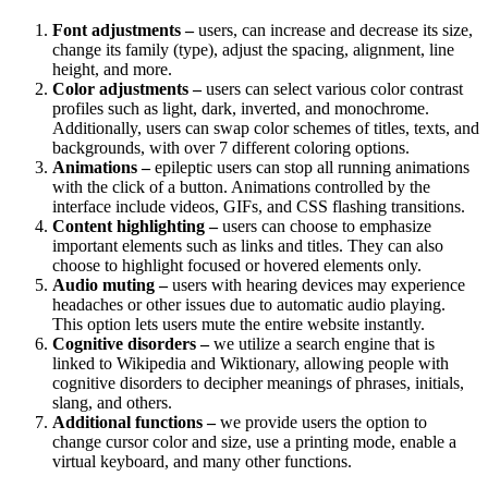
Font adjustments –
users, can increase and decrease its size,
change its family (type), adjust the spacing, alignment, line
height, and more.
Color adjustments –
users can select various color contrast
profiles such as light, dark, inverted, and monochrome.
Additionally, users can swap color schemes of titles, texts, and
backgrounds, with over 7 different coloring options.
Animations –
epileptic users can stop all running animations
with the click of a button. Animations controlled by the
interface include videos, GIFs, and CSS flashing transitions.
Content highlighting –
users can choose to emphasize
important elements such as links and titles. They can also
choose to highlight focused or hovered elements only.
Audio muting –
users with hearing devices may experience
headaches or other issues due to automatic audio playing.
This option lets users mute the entire website instantly.
Cognitive disorders –
we utilize a search engine that is
linked to Wikipedia and Wiktionary, allowing people with
cognitive disorders to decipher meanings of phrases, initials,
slang, and others.
Additional functions –
we provide users the option to
change cursor color and size, use a printing mode, enable a
virtual keyboard, and many other functions.