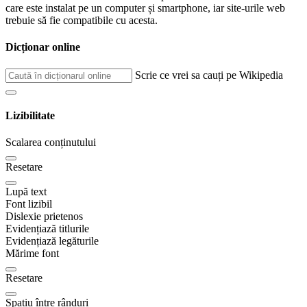
care este instalat pe un computer și smartphone, iar site-urile web
trebuie să fie compatibile cu acesta.
Dicționar online
Scrie ce vrei sa cauți pe Wikipedia
Lizibilitate
Scalarea conținutului
Resetare
Lupă text
Font lizibil
Dislexie prietenos
Evidențiază titlurile
Evidențiază legăturile
Mărime font
Resetare
Spațiu între rânduri