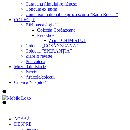
Caravana filmului românesc
Concurs ex-libris
Concursul național de proză scurtă ”Radu Rosetti”
COLECŢII
Biblioteca digitală
Colecţia Cosânzeana
Periodice
Ziarul CHIMISTUL
Colecția „COSÂNZEANA”
Colecția ”SPERANȚIA”
Ziare și reviste
Pinacoteca
Muzeul de Istorie
Istoric
Articole/colecții
Cinema “Capitol”
ACASĂ
DESPRE
Servicii