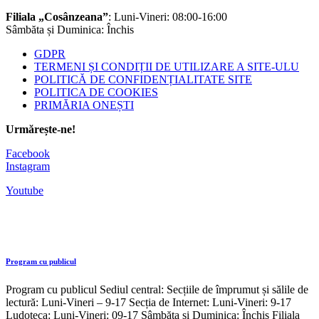
Filiala „Cosânzeana”
: Luni-Vineri: 08:00-16:00
Sâmbăta și Duminica: Închis
GDPR
TERMENI ȘI CONDIȚII DE UTILIZARE A SITE-ULU
POLITICĂ DE CONFIDENȚIALITATE SITE
POLITICA DE COOKIES
PRIMĂRIA ONEȘTI
Urmărește-ne!
Facebook
Instagram
Youtube
Program cu publicul
Program cu publicul Sediul central: Secțiile de împrumut și sălile de
lectură: Luni-Vineri – 9-17 Secția de Internet: Luni-Vineri: 9-17
Ludoteca: Luni-Vineri: 09-17 Sâmbăta și Duminica: Închis Filiala