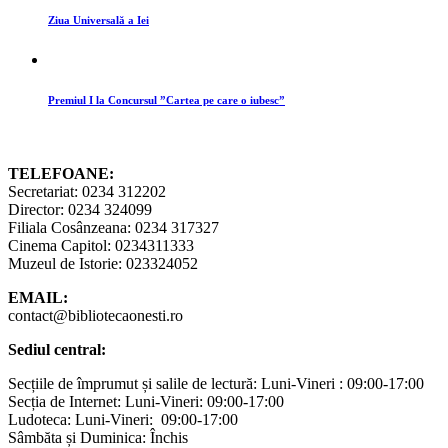
Ziua Universală a Iei
Premiul I la Concursul ”Cartea pe care o iubesc”
TELEFOANE:
Secretariat: 0234 312202
Director: 0234 324099
Filiala Cosânzeana: 0234 317327
Cinema Capitol: 0234311333
Muzeul de Istorie: 023324052
EMAIL:
contact@bibliotecaonesti.ro
Sediul central:
Secțiile de împrumut și salile de lectură: Luni-Vineri : 09:00-17:00
Secția de Internet: Luni-Vineri: 09:00-17:00
Ludoteca: Luni-Vineri: 09:00-17:00
Sâmbăta și Duminica: Închis