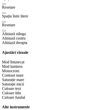
Resetare
Spațiu între litere
Resetare
Aliniază stânga
Aliniază centru
Aliniază dreapta
Ajustări vizuale
Mod întunecat
Mod luminos
Monocrom
Contrast mare
Saturație mare
Saturație mică
Culoare text
Culoare titlu
Culoare fundal
Alte instrumente