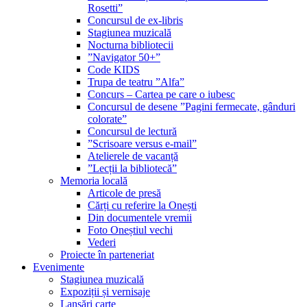
Rosetti”
Concursul de ex-libris
Stagiunea muzicală
Nocturna bibliotecii
”Navigator 50+”
Code KIDS
Trupa de teatru ”Alfa”
Concurs – Cartea pe care o iubesc
Concursul de desene ”Pagini fermecate, gânduri
colorate”
Concursul de lectură
”Scrisoare versus e-mail”
Atelierele de vacanță
”Lecții la bibliotecă”
Memoria locală
Articole de presă
Cărți cu referire la Onești
Din documentele vremii
Foto Oneștiul vechi
Vederi
Proiecte în parteneriat
Evenimente
Stagiunea muzicală
Expoziții și vernisaje
Lansări carte