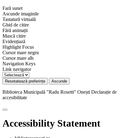
Fară sunet
Ascunde imaginile
Tastatură virtuală
Ghid de citire
Fără animații
Mască citire
Evidențiază
Highlight Focus
Cursor mare negru
Cursor mare alb
Navigation Keys
Link navigator
Resetatează preferințe
Ascunde
Biblioteca Municipală "Radu Rosetti" Onești
Declarație de
accesibilitate
Accessibility Statement