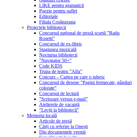
LIKE pentru gramatică
Poezie pentru suflet
Editoriale
Filiala Cosânzeana
Proiectele bibliotecii
Concursul național de proză scurtă ”Radu
Rosetti”
Concursul de ex-libris
Stagiunea muzicală
Nocturna bibliotecii
”Navigator 50+”
Code KIDS
Trupa de teatru ”Alfa”
Concurs – Cartea pe care o iubesc
Concursul de desene ”Pagini fermecate, gânduri
colorate”
Concursul de lectură
”Scrisoare versus e-mail”
Atelierele de vacanță
”Lecții la bibliotecă”
Memoria locală
Articole de presă
Cărți cu referire la Onești
Din documentele vremii