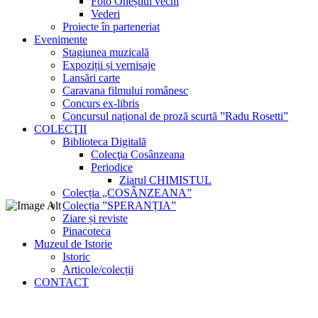
Foto Oneștiul vechi
Vederi
Proiecte în parteneriat
Evenimente
Stagiunea muzicală
Expoziții și vernisaje
Lansări carte
Caravana filmului românesc
Concurs ex-libris
Concursul național de proză scurtă ”Radu Rosetti”
COLECŢII
Biblioteca Digitală
Colecţia Cosânzeana
Periodice
Ziarul CHIMISTUL
Colecția „COSÂNZEANA”
Colecția ”SPERANȚIA”
Ziare și reviste
Pinacoteca
Muzeul de Istorie
Istoric
Articole/colecții
CONTACT