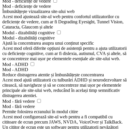
Mod - deficiențe de vedere
Mod - deficiențe de vedere
Îmbunătățește vizualizarea site-ului web
Acest mod ajustează site-ul web pentru confortul utilizatorilor cu
deficiențe de vedere, cum ar fi Degrading Eyesight, Tunnel Vision,
Cataracta, Glaucom și altele
Modul - dizabilități cognitive
Modul - dizabilități cognitive
Ajută la concentrarea asupra unui conținut specific
Acest mod oferă diferite opțiuni de asistență pentru a ajuta utilizatorii
cu deficiențe cognitive, cum ar fi dislexia, autismul, CVA și altele, să
se concentreze mai ușor pe elementele esențiale ale site-ului web.
Mod - ADHD
Mod - ADHD
Reduce distragerea atentie și îmbunătățește concentrarea
Acest mod ajută utilizatorii cu tulburări ADHD și neurodezvoltare să
citească, să navigheze și să se concentreze mai ușor pe elementele
principale ale site-ului web, reducând în același timp semnificativ
distragerea atentiei.
Mod - fără vedere
Mod - fără vedere
Permite folosirea ecranului în modul citire
Acest mod configurează site-ul web pentru a fi compatibil cu
cititoare de ecran precum JAWS, NVDA, VoiceOver și TalkBack.
Un cititor de ecran este un software pentru utilizatorii nevăzători