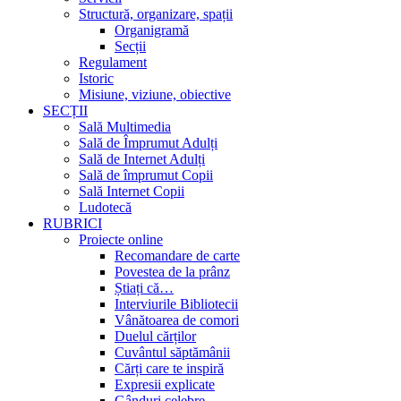
Structură, organizare, spații
Organigramă
Secții
Regulament
Istoric
Misiune, viziune, obiective
SECȚII
Sală Multimedia
Sală de Împrumut Adulți
Sală de Internet Adulți
Sală de împrumut Copii
Sală Internet Copii
Ludotecă
RUBRICI
Proiecte online
Recomandare de carte
Povestea de la prânz
Știați că…
Interviurile Bibliotecii
Vânătoarea de comori
Duelul cărților
Cuvântul săptămânii
Cărți care te inspiră
Expresii explicate
Gânduri celebre