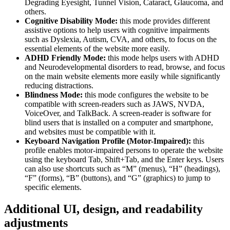
Degrading Eyesight, Tunnel Vision, Cataract, Glaucoma, and
others.
Cognitive Disability Mode:
this mode provides different
assistive options to help users with cognitive impairments
such as Dyslexia, Autism, CVA, and others, to focus on the
essential elements of the website more easily.
ADHD Friendly Mode:
this mode helps users with ADHD
and Neurodevelopmental disorders to read, browse, and focus
on the main website elements more easily while significantly
reducing distractions.
Blindness Mode:
this mode configures the website to be
compatible with screen-readers such as JAWS, NVDA,
VoiceOver, and TalkBack. A screen-reader is software for
blind users that is installed on a computer and smartphone,
and websites must be compatible with it.
Keyboard Navigation Profile (Motor-Impaired):
this
profile enables motor-impaired persons to operate the website
using the keyboard Tab, Shift+Tab, and the Enter keys. Users
can also use shortcuts such as “M” (menus), “H” (headings),
“F” (forms), “B” (buttons), and “G” (graphics) to jump to
specific elements.
Additional UI, design, and readability
adjustments