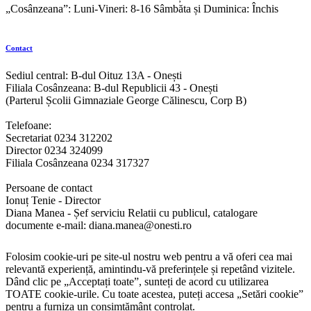
„Cosânzeana”: Luni-Vineri: 8-16 Sâmbăta și Duminica: Închis
Contact
Sediul central: B-dul Oituz 13A - Onești
Filiala Cosânzeana: B-dul Republicii 43 - Onești
(Parterul Școlii Gimnaziale George Călinescu, Corp B)
Telefoane:
Secretariat 0234 312202
Director 0234 324099
Filiala Cosânzeana 0234 317327
Persoane de contact
Ionuț Tenie - Director
Diana Manea - Șef serviciu Relatii cu publicul, catalogare
documente e-mail: diana.manea@onesti.ro
Folosim cookie-uri pe site-ul nostru web pentru a vă oferi cea mai
relevantă experiență, amintindu-vă preferințele și repetând vizitele.
Dând clic pe „Acceptați toate”, sunteți de acord cu utilizarea
TOATE cookie-urile. Cu toate acestea, puteți accesa „Setări cookie”
pentru a furniza un consimțământ controlat.