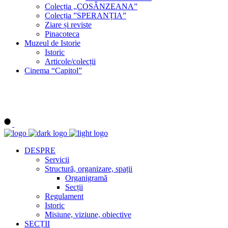
Colecția „COSÂNZEANA”
Colecția ”SPERANȚIA”
Ziare și reviste
Pinacoteca
Muzeul de Istorie
Istoric
Articole/colecții
Cinema “Capitol”
DESPRE
Servicii
Structură, organizare, spații
Organigramă
Secții
Regulament
Istoric
Misiune, viziune, obiective
SECȚII