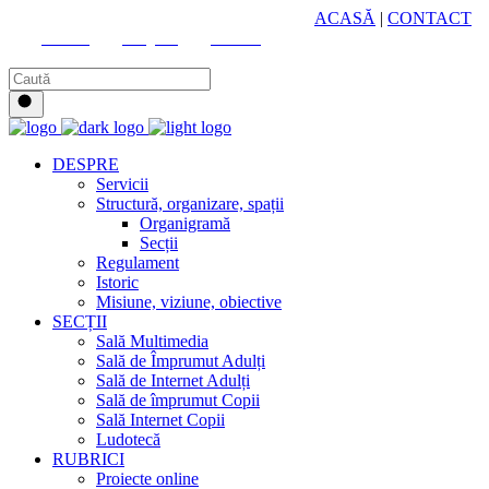
HUB CULTURAL ZONAL
ACASĂ
|
CONTACT
Youtube
Instagram
Facebook
DESPRE
Servicii
Structură, organizare, spații
Organigramă
Secții
Regulament
Istoric
Misiune, viziune, obiective
SECȚII
Sală Multimedia
Sală de Împrumut Adulți
Sală de Internet Adulți
Sală de împrumut Copii
Sală Internet Copii
Ludotecă
RUBRICI
Proiecte online