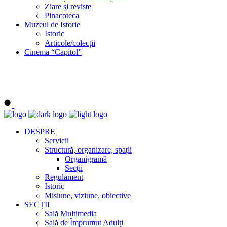
Ziare și reviste
Pinacoteca
Muzeul de Istorie
Istoric
Articole/colecții
Cinema “Capitol”
DESPRE
Servicii
Structură, organizare, spații
Organigramă
Secții
Regulament
Istoric
Misiune, viziune, obiective
SECȚII
Sală Multimedia
Sală de Împrumut Adulți