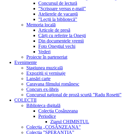
Concursul de lectură
”Scrisoare versus e-mail”
Atelierele de vacanță
”Lecții la bibliotecă”
Memoria locală
Articole de presă
Cărți cu referire la Onești
Din documentele vremii
Foto Oneștiul vechi
Vederi
Proiecte în parteneriat
Evenimente
Stagiunea muzicală
Expoziții și vernisaje
Lansări carte
Caravana filmului românesc
Concurs ex-libris
Concursul național de proză scurtă ”Radu Rosetti”
COLECŢII
Biblioteca digitală
Colecţia Cosânzeana
Periodice
Ziarul CHIMISTUL
Colecția „COSÂNZEANA”
Colecția ”SPERANȚIA”