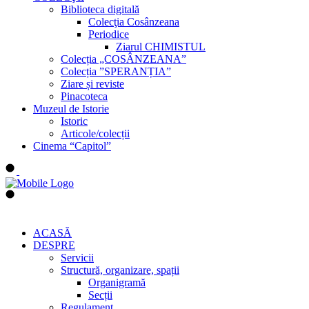
Biblioteca digitală
Colecţia Cosânzeana
Periodice
Ziarul CHIMISTUL
Colecția „COSÂNZEANA”
Colecția ”SPERANȚIA”
Ziare și reviste
Pinacoteca
Muzeul de Istorie
Istoric
Articole/colecții
Cinema “Capitol”
ACASĂ
DESPRE
Servicii
Structură, organizare, spații
Organigramă
Secții
Regulament