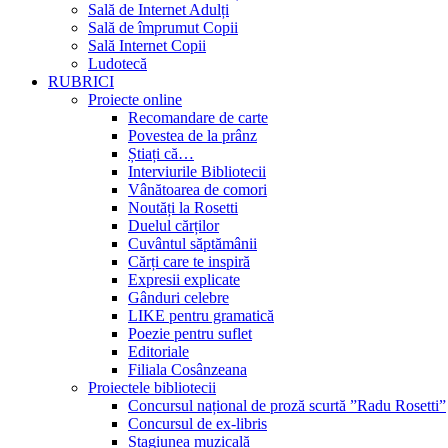
Sală de Internet Adulți
Sală de împrumut Copii
Sală Internet Copii
Ludotecă
RUBRICI
Proiecte online
Recomandare de carte
Povestea de la prânz
Știați că…
Interviurile Bibliotecii
Vânătoarea de comori
Noutăți la Rosetti
Duelul cărților
Cuvântul săptămânii
Cărți care te inspiră
Expresii explicate
Gânduri celebre
LIKE pentru gramatică
Poezie pentru suflet
Editoriale
Filiala Cosânzeana
Proiectele bibliotecii
Concursul național de proză scurtă ”Radu Rosetti”
Concursul de ex-libris
Stagiunea muzicală