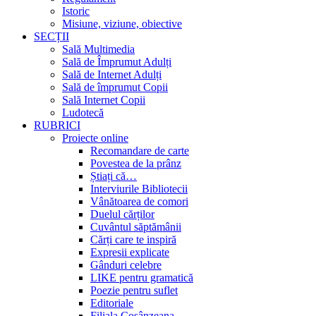
Istoric
Misiune, viziune, obiective
SECȚII
Sală Multimedia
Sală de Împrumut Adulți
Sală de Internet Adulți
Sală de împrumut Copii
Sală Internet Copii
Ludotecă
RUBRICI
Proiecte online
Recomandare de carte
Povestea de la prânz
Știați că…
Interviurile Bibliotecii
Vânătoarea de comori
Duelul cărților
Cuvântul săptămânii
Cărți care te inspiră
Expresii explicate
Gânduri celebre
LIKE pentru gramatică
Poezie pentru suflet
Editoriale
Filiala Cosânzeana