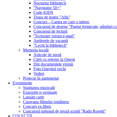
Nocturna bibliotecii
”Navigator 50+”
Code KIDS
Trupa de teatru ”Alfa”
Concurs – Cartea pe care o iubesc
Concursul de desene ”Pagini fermecate, gânduri co
Concursul de lectură
”Scrisoare versus e-mail”
Atelierele de vacanță
”Lecții la bibliotecă”
Memoria locală
Articole de presă
Cărți cu referire la Onești
Din documentele vremii
Foto Oneștiul vechi
Vederi
Proiecte în parteneriat
Evenimente
Stagiunea muzicală
Expoziții și vernisaje
Lansări carte
Caravana filmului românesc
Concurs ex-libris
Concursul național de proză scurtă ”Radu Rosetti”
COLECŢII