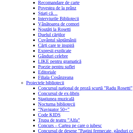
Recomandare de carte
Povestea de la prânz
Știați că…
Interviurile Bibliotecii
Vânătoarea de comori
Noutăți la Rosetti
Duelul cărților
Cuvântul săptămânii
Cărți care te inspiră
Expresii explicate
Gânduri celebre
LIKE pentru gramatică
Poezie pentru suflet
Editoriale
Filiala Cosânzeana
Proiectele bibliotecii
Concursul național de proză scurtă ”Radu Rosetti”
Concursul de ex-libris
Stagiunea muzicală
Nocturna bibliotecii
”Navigator 50+”
Code KIDS
Trupa de teatru ”Alfa”
Concurs – Cartea pe care o iubesc
Concursul de desene ”Pagini fermecate, gânduri co