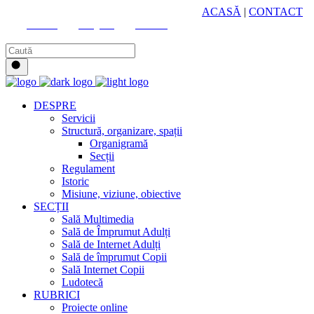
HUB CULTURAL ZONAL
ACASĂ
|
CONTACT
Youtube
Instagram
Facebook
DESPRE
Servicii
Structură, organizare, spații
Organigramă
Secții
Regulament
Istoric
Misiune, viziune, obiective
SECȚII
Sală Multimedia
Sală de Împrumut Adulți
Sală de Internet Adulți
Sală de împrumut Copii
Sală Internet Copii
Ludotecă
RUBRICI
Proiecte online