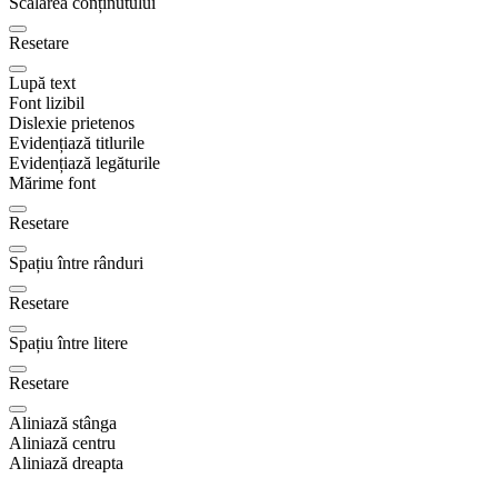
Scalarea conținutului
Resetare
Lupă text
Font lizibil
Dislexie prietenos
Evidențiază titlurile
Evidențiază legăturile
Mărime font
Resetare
Spațiu între rânduri
Resetare
Spațiu între litere
Resetare
Aliniază stânga
Aliniază centru
Aliniază dreapta