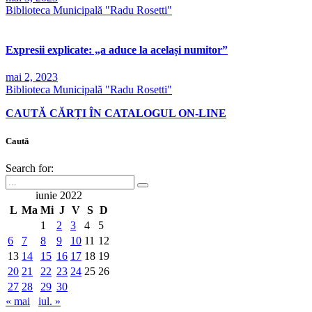
Biblioteca Municipală "Radu Rosetti"
Expresii explicate: „a aduce la același numitor”
mai 2, 2023
Biblioteca Municipală "Radu Rosetti"
CAUTĂ CĂRȚI ÎN CATALOGUL ON-LINE
Caută
Search for:
iunie 2022
L
Ma
Mi
J
V
S
D
1
2
3
4
5
6
7
8
9
10
11
12
13
14
15
16
17
18
19
20
21
22
23
24
25
26
27
28
29
30
« mai
iul. »