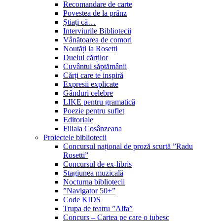
Recomandare de carte
Povestea de la prânz
Știați că…
Interviurile Bibliotecii
Vânătoarea de comori
Noutăți la Rosetti
Duelul cărților
Cuvântul săptămânii
Cărți care te inspiră
Expresii explicate
Gânduri celebre
LIKE pentru gramatică
Poezie pentru suflet
Editoriale
Filiala Cosânzeana
Proiectele bibliotecii
Concursul național de proză scurtă ”Radu
Rosetti”
Concursul de ex-libris
Stagiunea muzicală
Nocturna bibliotecii
”Navigator 50+”
Code KIDS
Trupa de teatru ”Alfa”
Concurs – Cartea pe care o iubesc