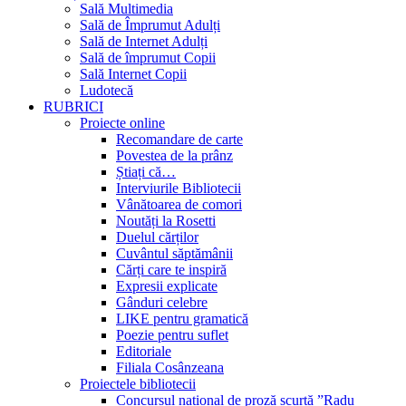
Sală Multimedia
Sală de Împrumut Adulți
Sală de Internet Adulți
Sală de împrumut Copii
Sală Internet Copii
Ludotecă
RUBRICI
Proiecte online
Recomandare de carte
Povestea de la prânz
Știați că…
Interviurile Bibliotecii
Vânătoarea de comori
Noutăți la Rosetti
Duelul cărților
Cuvântul săptămânii
Cărți care te inspiră
Expresii explicate
Gânduri celebre
LIKE pentru gramatică
Poezie pentru suflet
Editoriale
Filiala Cosânzeana
Proiectele bibliotecii
Concursul național de proză scurtă ”Radu