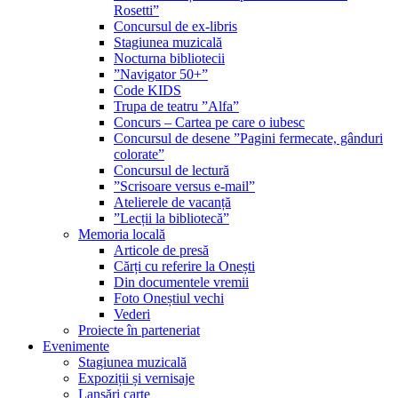
Rosetti”
Concursul de ex-libris
Stagiunea muzicală
Nocturna bibliotecii
”Navigator 50+”
Code KIDS
Trupa de teatru ”Alfa”
Concurs – Cartea pe care o iubesc
Concursul de desene ”Pagini fermecate, gânduri
colorate”
Concursul de lectură
”Scrisoare versus e-mail”
Atelierele de vacanță
”Lecții la bibliotecă”
Memoria locală
Articole de presă
Cărți cu referire la Onești
Din documentele vremii
Foto Oneștiul vechi
Vederi
Proiecte în parteneriat
Evenimente
Stagiunea muzicală
Expoziții și vernisaje
Lansări carte