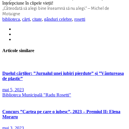
înțelepciune în clipele vieții!
„Câteodată să alegi bine înseamnă să nu alegi.” – Michel de
Motaigne
biblioteca
,
cărți
,
citate
,
gânduri celebre
,
rosetti
Articole similare
Duelul cărților: ”Jurnalul unei iubiri pierdute” și ”Vântureasa
de plastic”
mai 5, 2023
Biblioteca Municipală "Radu Rosetti"
Concurs ”Cartea pe care o iubesc”, 2023 – Premiul II: Elena
Moraru
mai 3, 2023