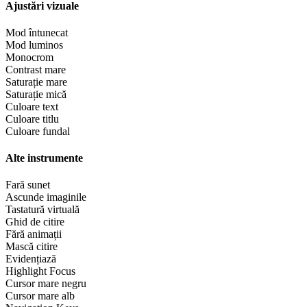
Ajustări vizuale
Mod întunecat
Mod luminos
Monocrom
Contrast mare
Saturație mare
Saturație mică
Culoare text
Culoare titlu
Culoare fundal
Alte instrumente
Fară sunet
Ascunde imaginile
Tastatură virtuală
Ghid de citire
Fără animații
Mască citire
Evidențiază
Highlight Focus
Cursor mare negru
Cursor mare alb