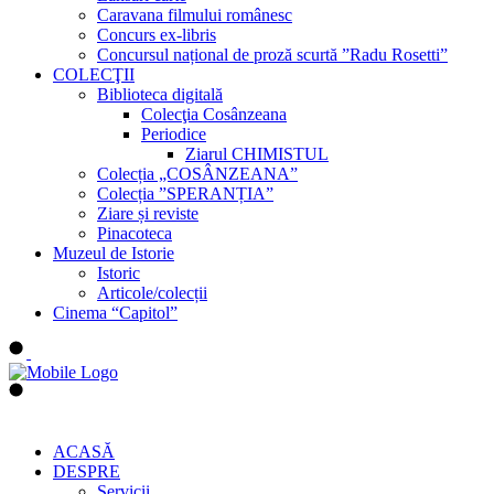
Caravana filmului românesc
Concurs ex-libris
Concursul național de proză scurtă ”Radu Rosetti”
COLECŢII
Biblioteca digitală
Colecţia Cosânzeana
Periodice
Ziarul CHIMISTUL
Colecția „COSÂNZEANA”
Colecția ”SPERANȚIA”
Ziare și reviste
Pinacoteca
Muzeul de Istorie
Istoric
Articole/colecții
Cinema “Capitol”
ACASĂ
DESPRE
Servicii