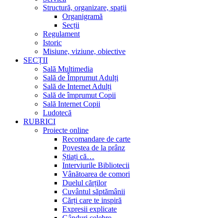
Structură, organizare, spații
Organigramă
Secții
Regulament
Istoric
Misiune, viziune, obiective
SECȚII
Sală Multimedia
Sală de Împrumut Adulți
Sală de Internet Adulți
Sală de împrumut Copii
Sală Internet Copii
Ludotecă
RUBRICI
Proiecte online
Recomandare de carte
Povestea de la prânz
Știați că…
Interviurile Bibliotecii
Vânătoarea de comori
Duelul cărților
Cuvântul săptămânii
Cărți care te inspiră
Expresii explicate
Gânduri celebre