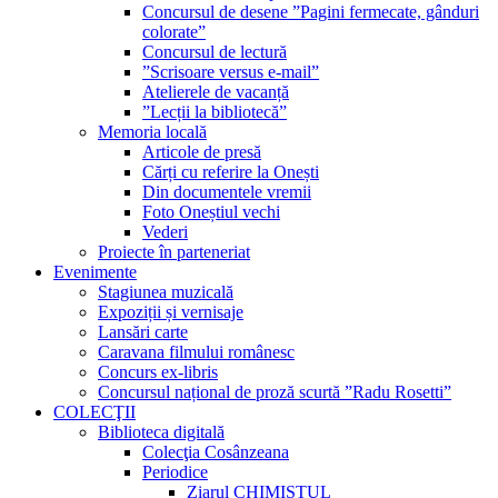
Concursul de desene ”Pagini fermecate, gânduri
colorate”
Concursul de lectură
”Scrisoare versus e-mail”
Atelierele de vacanță
”Lecții la bibliotecă”
Memoria locală
Articole de presă
Cărți cu referire la Onești
Din documentele vremii
Foto Oneștiul vechi
Vederi
Proiecte în parteneriat
Evenimente
Stagiunea muzicală
Expoziții și vernisaje
Lansări carte
Caravana filmului românesc
Concurs ex-libris
Concursul național de proză scurtă ”Radu Rosetti”
COLECŢII
Biblioteca digitală
Colecţia Cosânzeana
Periodice
Ziarul CHIMISTUL