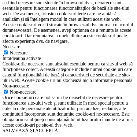
ca fiind necesare sunt stocate în browserul dvs., deoarece sunt
esențiale pentru funcționarea funcționalităților de bază ale site-ului
web. De asemenea, folosim cookie-uri terțe care ne ajută să
analizăm și să înțelegem modul în care utilizați acest site web.
Aceste cookie-uri vor fi stocate în browser-ul dvs. numai cu acordul
dumneavoastră. De asemenea, aveți opțiunea de a renunța la aceste
cookie-uri. Dar renunțarea la unele dintre aceste cookie-uri poate
afecta experiența dvs. de navigare.
Necesare
Necesare
Întotdeauna activate
Cookie-urile necesare sunt absolut esențiale pentru ca site-ul web să
funcționeze corect. Această categorie include numai cookie-uri care
asigură funcționalități de bază și caracteristici de securitate ale site-
ului web. Aceste cookie-uri nu stochează nicio informație personală.
Non-necesare
Non-necesare
Orice cookie-uri care pot să nu fie deosebit de necesare pentru
funcționarea site-ului web și sunt utilizate în mod special pentru a
colecta date personale ale utilizatorilor prin analize, reclame, alte
conținuturi încorporate sunt denumite cookie-uri ne-necesare. Este
obligatoriu să obțineți consimțământul utilizatorului înainte de a rula
aceste cookie-uri pe site-ul dvs. web.
SALVEAZĂ ȘI ACCEPTĂ