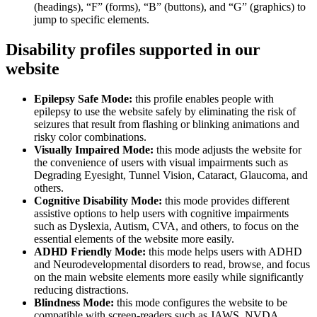
(headings), “F” (forms), “B” (buttons), and “G” (graphics) to
jump to specific elements.
Disability profiles supported in our
website
Epilepsy Safe Mode:
this profile enables people with
epilepsy to use the website safely by eliminating the risk of
seizures that result from flashing or blinking animations and
risky color combinations.
Visually Impaired Mode:
this mode adjusts the website for
the convenience of users with visual impairments such as
Degrading Eyesight, Tunnel Vision, Cataract, Glaucoma, and
others.
Cognitive Disability Mode:
this mode provides different
assistive options to help users with cognitive impairments
such as Dyslexia, Autism, CVA, and others, to focus on the
essential elements of the website more easily.
ADHD Friendly Mode:
this mode helps users with ADHD
and Neurodevelopmental disorders to read, browse, and focus
on the main website elements more easily while significantly
reducing distractions.
Blindness Mode:
this mode configures the website to be
compatible with screen-readers such as JAWS, NVDA,