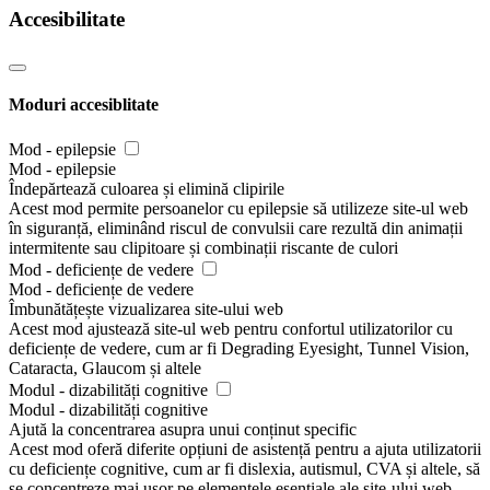
Accesibilitate
Moduri accesiblitate
Mod - epilepsie
Mod - epilepsie
Îndepărtează culoarea și elimină clipirile
Acest mod permite persoanelor cu epilepsie să utilizeze site-ul web
în siguranță, eliminând riscul de convulsii care rezultă din animații
intermitente sau clipitoare și combinații riscante de culori
Mod - deficiențe de vedere
Mod - deficiențe de vedere
Îmbunătățește vizualizarea site-ului web
Acest mod ajustează site-ul web pentru confortul utilizatorilor cu
deficiențe de vedere, cum ar fi Degrading Eyesight, Tunnel Vision,
Cataracta, Glaucom și altele
Modul - dizabilități cognitive
Modul - dizabilități cognitive
Ajută la concentrarea asupra unui conținut specific
Acest mod oferă diferite opțiuni de asistență pentru a ajuta utilizatorii
cu deficiențe cognitive, cum ar fi dislexia, autismul, CVA și altele, să
se concentreze mai ușor pe elementele esențiale ale site-ului web.