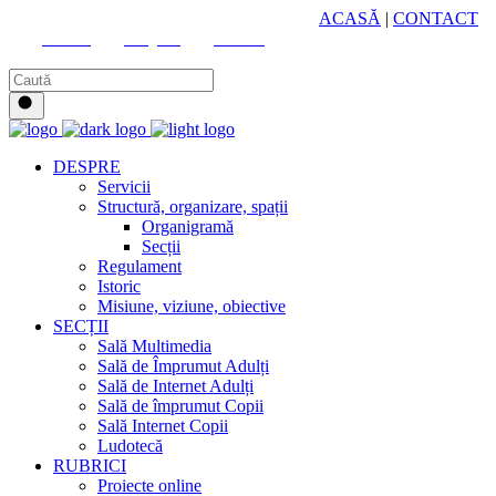
HUB CULTURAL ZONAL
ACASĂ
|
CONTACT
Youtube
Instagram
Facebook
DESPRE
Servicii
Structură, organizare, spații
Organigramă
Secții
Regulament
Istoric
Misiune, viziune, obiective
SECȚII
Sală Multimedia
Sală de Împrumut Adulți
Sală de Internet Adulți
Sală de împrumut Copii
Sală Internet Copii
Ludotecă
RUBRICI
Proiecte online