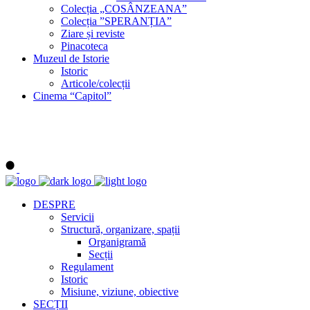
Colecția „COSÂNZEANA”
Colecția ”SPERANȚIA”
Ziare și reviste
Pinacoteca
Muzeul de Istorie
Istoric
Articole/colecții
Cinema “Capitol”
DESPRE
Servicii
Structură, organizare, spații
Organigramă
Secții
Regulament
Istoric
Misiune, viziune, obiective
SECȚII