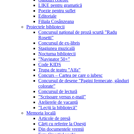
LIKE pentru gramatică
Poezie pentru suflet
Editoriale
Filiala Cosânzeana
Proiectele bibliotecii
Concursul național de proză scurtă ”Radu
Rosetti”
Concursul de ex-libris
Stagiunea muzicală
Nocturna bibliotecii
”Navigator 50+”
Code KIDS
Trupa de teatru ”Alfa”
Concurs – Cartea pe care o iubesc
Concursul de desene ”Pagini fermecate, gânduri
colorate”
Concursul de lectură
”Scrisoare versus e-mail”
Atelierele de vacanță
”Lecții la bibliotecă”
Memoria locală
Articole de presă
Cărți cu referire la Onești
Din documentele vremii