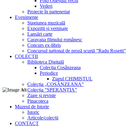
Foto Oneștiul vechi
Vederi
Proiecte în parteneriat
Evenimente
Stagiunea muzicală
Expoziții și vernisaje
Lansări carte
Caravana filmului românesc
Concurs ex-libris
Concursul național de proză scurtă ”Radu Rosetti”
COLECŢII
Biblioteca Digitală
Colecţia Cosânzeana
Periodice
Ziarul CHIMISTUL
Colecția „COSÂNZEANA”
Colecția ”SPERANȚIA”
Ziare și reviste
Pinacoteca
Muzeul de Istorie
Istoric
Articole/colecții
CONTACT