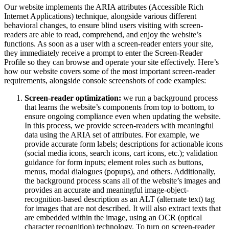
Our website implements the ARIA attributes (Accessible Rich
Internet Applications) technique, alongside various different
behavioral changes, to ensure blind users visiting with screen-
readers are able to read, comprehend, and enjoy the website’s
functions. As soon as a user with a screen-reader enters your site,
they immediately receive a prompt to enter the Screen-Reader
Profile so they can browse and operate your site effectively. Here’s
how our website covers some of the most important screen-reader
requirements, alongside console screenshots of code examples:
Screen-reader optimization:
we run a background process
that learns the website’s components from top to bottom, to
ensure ongoing compliance even when updating the website.
In this process, we provide screen-readers with meaningful
data using the ARIA set of attributes. For example, we
provide accurate form labels; descriptions for actionable icons
(social media icons, search icons, cart icons, etc.); validation
guidance for form inputs; element roles such as buttons,
menus, modal dialogues (popups), and others. Additionally,
the background process scans all of the website’s images and
provides an accurate and meaningful image-object-
recognition-based description as an ALT (alternate text) tag
for images that are not described. It will also extract texts that
are embedded within the image, using an OCR (optical
character recognition) technology. To turn on screen-reader