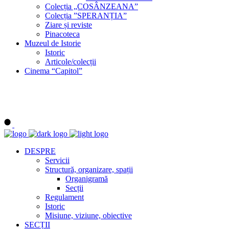
Colecția „COSÂNZEANA”
Colecția ”SPERANȚIA”
Ziare și reviste
Pinacoteca
Muzeul de Istorie
Istoric
Articole/colecții
Cinema “Capitol”
DESPRE
Servicii
Structură, organizare, spații
Organigramă
Secții
Regulament
Istoric
Misiune, viziune, obiective
SECȚII