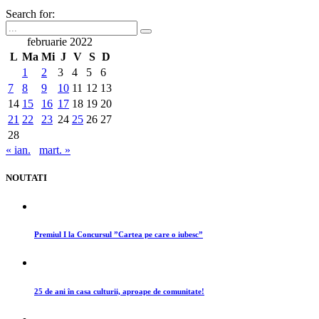
Search for:
februarie 2022
L
Ma
Mi
J
V
S
D
1
2
3
4
5
6
7
8
9
10
11
12
13
14
15
16
17
18
19
20
21
22
23
24
25
26
27
28
« ian.
mart. »
NOUTATI
Premiul I la Concursul ”Cartea pe care o iubesc”
25 de ani în casa culturii, aproape de comunitate!