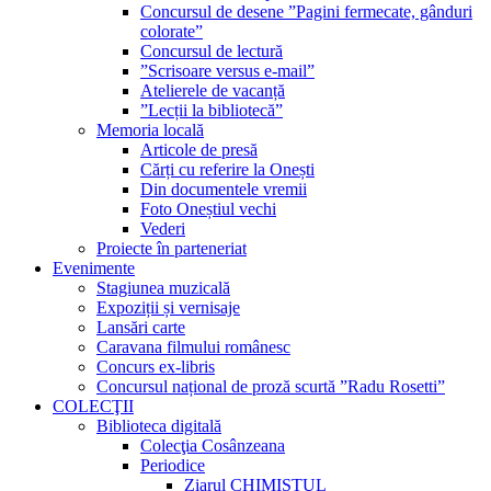
Concursul de desene ”Pagini fermecate, gânduri
colorate”
Concursul de lectură
”Scrisoare versus e-mail”
Atelierele de vacanță
”Lecții la bibliotecă”
Memoria locală
Articole de presă
Cărți cu referire la Onești
Din documentele vremii
Foto Oneștiul vechi
Vederi
Proiecte în parteneriat
Evenimente
Stagiunea muzicală
Expoziții și vernisaje
Lansări carte
Caravana filmului românesc
Concurs ex-libris
Concursul național de proză scurtă ”Radu Rosetti”
COLECŢII
Biblioteca digitală
Colecţia Cosânzeana
Periodice
Ziarul CHIMISTUL