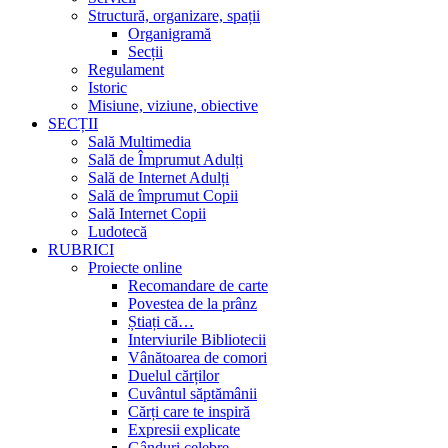
Structură, organizare, spații
Organigramă
Secții
Regulament
Istoric
Misiune, viziune, obiective
SECȚII
Sală Multimedia
Sală de Împrumut Adulți
Sală de Internet Adulți
Sală de împrumut Copii
Sală Internet Copii
Ludotecă
RUBRICI
Proiecte online
Recomandare de carte
Povestea de la prânz
Știați că…
Interviurile Bibliotecii
Vânătoarea de comori
Duelul cărților
Cuvântul săptămânii
Cărți care te inspiră
Expresii explicate
Gânduri celebre