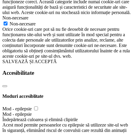
funcționeze corect. Această categorie include numai cookie-uri care
asigură funcționalități de bază și caracteristici de securitate ale site-
ului web. Aceste cookie-uri nu stochează nicio informație personală.
Non-necesare
Non-necesare
Orice cookie-uri care pot să nu fie deosebit de necesare pentru
funcționarea site-ului web și sunt utilizate în mod special pentru a
colecta date personale ale utilizatorilor prin analize, reclame, alte
conținuturi încorporate sunt denumite cookie-uri ne-necesare. Este
obligatoriu să obțineți consimțământul utilizatorului înainte de a rula
aceste cookie-uri pe site-ul dvs. web.
SALVEAZĂ ȘI ACCEPTĂ
Accesibilitate
Moduri accesiblitate
Mod - epilepsie
Mod - epilepsie
Îndepărtează culoarea și elimină clipirile
Acest mod permite persoanelor cu epilepsie să utilizeze site-ul web
în siguranță, eliminând riscul de convulsii care rezultă din animații