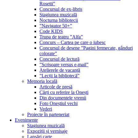
Rosetti”
Concursul de ex-libris
Stagiunea muzicală
Nocturna bibliotecii
”Navigator 50+”
Code KIDS
Trupa de teatru ”Alfa”
Concurs – Cartea pe care o iubesc
Concursul de desene ”Pagini fermecate, gânduri
colorate”
Concursul de lectură
”Scrisoare versus e-mail”
Atelierele de vacanță
”Lecții la bibliotecă”
Memoria locală
Articole de presă
Cărți cu referire la Onești
Din documentele vremii
Foto Oneștiul vechi
Vederi
Proiecte în parteneriat
Evenimente
Stagiunea muzicală
Expoziții și vernisaje
Lansări carte