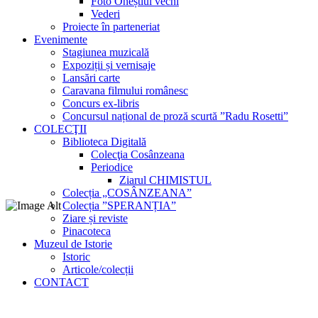
Foto Oneștiul vechi
Vederi
Proiecte în parteneriat
Evenimente
Stagiunea muzicală
Expoziții și vernisaje
Lansări carte
Caravana filmului românesc
Concurs ex-libris
Concursul național de proză scurtă ”Radu Rosetti”
COLECŢII
Biblioteca Digitală
Colecţia Cosânzeana
Periodice
Ziarul CHIMISTUL
Colecția „COSÂNZEANA”
Colecția ”SPERANȚIA”
Ziare și reviste
Pinacoteca
Muzeul de Istorie
Istoric
Articole/colecții
CONTACT