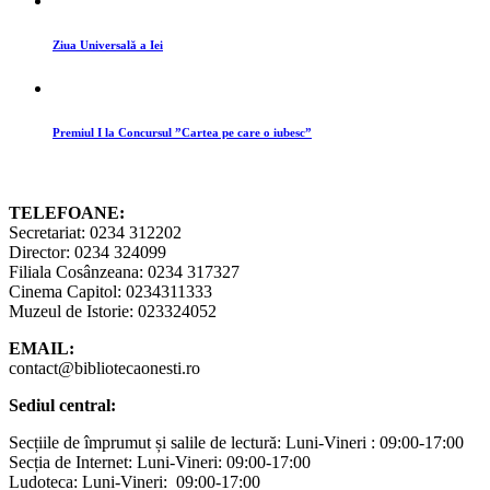
Ziua Universală a Iei
Premiul I la Concursul ”Cartea pe care o iubesc”
TELEFOANE:
Secretariat: 0234 312202
Director: 0234 324099
Filiala Cosânzeana: 0234 317327
Cinema Capitol: 0234311333
Muzeul de Istorie: 023324052
EMAIL:
contact@bibliotecaonesti.ro
Sediul central:
Secțiile de împrumut și salile de lectură: Luni-Vineri : 09:00-17:00
Secția de Internet: Luni-Vineri: 09:00-17:00
Ludoteca: Luni-Vineri: 09:00-17:00