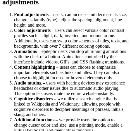
adjustments
Font adjustments –
users, can increase and decrease its size,
change its family (type), adjust the spacing, alignment, line
height, and more.
Color adjustments –
users can select various color contrast
profiles such as light, dark, inverted, and monochrome.
Additionally, users can swap color schemes of titles, texts, and
backgrounds, with over 7 different coloring options.
Animations –
epileptic users can stop all running animations
with the click of a button. Animations controlled by the
interface include videos, GIFs, and CSS flashing transitions.
Content highlighting –
users can choose to emphasize
important elements such as links and titles. They can also
choose to highlight focused or hovered elements only.
Audio muting –
users with hearing devices may experience
headaches or other issues due to automatic audio playing.
This option lets users mute the entire website instantly.
Cognitive disorders –
we utilize a search engine that is
linked to Wikipedia and Wiktionary, allowing people with
cognitive disorders to decipher meanings of phrases, initials,
slang, and others.
Additional functions –
we provide users the option to
change cursor color and size, use a printing mode, enable a
virtual keyboard, and many other functions.