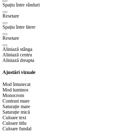
Spațiu între rânduri
Resetare
Spațiu între litere
Resetare
Aliniază stânga
Aliniază centru
Aliniază dreapta
Ajustări vizuale
Mod întunecat
Mod luminos
Monocrom
Contrast mare
Saturație mare
Saturație mică
Culoare text
Culoare titlu
Culoare fundal