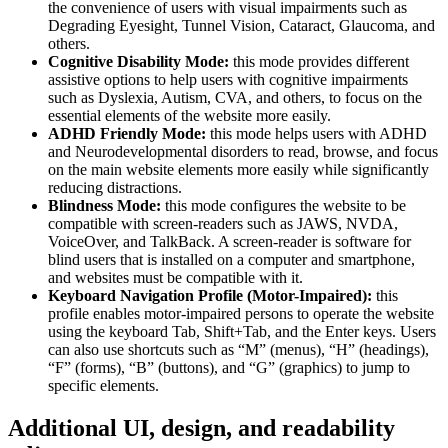
the convenience of users with visual impairments such as
Degrading Eyesight, Tunnel Vision, Cataract, Glaucoma, and
others.
Cognitive Disability Mode:
this mode provides different
assistive options to help users with cognitive impairments
such as Dyslexia, Autism, CVA, and others, to focus on the
essential elements of the website more easily.
ADHD Friendly Mode:
this mode helps users with ADHD
and Neurodevelopmental disorders to read, browse, and focus
on the main website elements more easily while significantly
reducing distractions.
Blindness Mode:
this mode configures the website to be
compatible with screen-readers such as JAWS, NVDA,
VoiceOver, and TalkBack. A screen-reader is software for
blind users that is installed on a computer and smartphone,
and websites must be compatible with it.
Keyboard Navigation Profile (Motor-Impaired):
this
profile enables motor-impaired persons to operate the website
using the keyboard Tab, Shift+Tab, and the Enter keys. Users
can also use shortcuts such as “M” (menus), “H” (headings),
“F” (forms), “B” (buttons), and “G” (graphics) to jump to
specific elements.
Additional UI, design, and readability