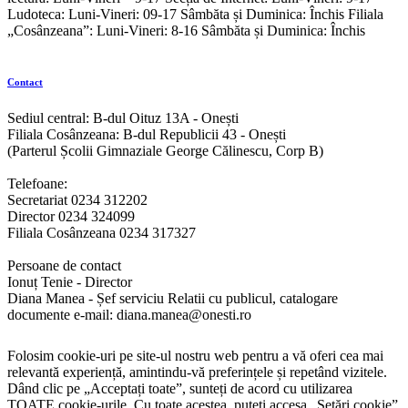
Ludoteca: Luni-Vineri: 09-17 Sâmbăta și Duminica: Închis Filiala
„Cosânzeana”: Luni-Vineri: 8-16 Sâmbăta și Duminica: Închis
Contact
Sediul central: B-dul Oituz 13A - Onești
Filiala Cosânzeana: B-dul Republicii 43 - Onești
(Parterul Școlii Gimnaziale George Călinescu, Corp B)
Telefoane:
Secretariat 0234 312202
Director 0234 324099
Filiala Cosânzeana 0234 317327
Persoane de contact
Ionuț Tenie - Director
Diana Manea - Șef serviciu Relatii cu publicul, catalogare
documente e-mail: diana.manea@onesti.ro
Folosim cookie-uri pe site-ul nostru web pentru a vă oferi cea mai
relevantă experiență, amintindu-vă preferințele și repetând vizitele.
Dând clic pe „Acceptați toate”, sunteți de acord cu utilizarea
TOATE cookie-urile. Cu toate acestea, puteți accesa „Setări cookie”