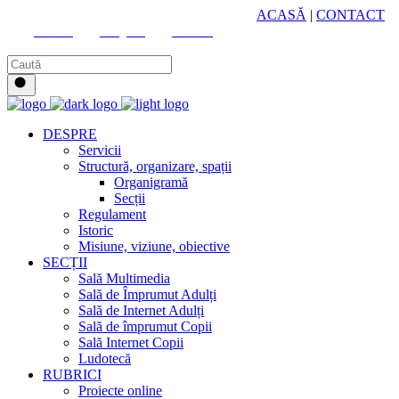
HUB CULTURAL ZONAL
ACASĂ
|
CONTACT
Youtube
Instagram
Facebook
DESPRE
Servicii
Structură, organizare, spații
Organigramă
Secții
Regulament
Istoric
Misiune, viziune, obiective
SECȚII
Sală Multimedia
Sală de Împrumut Adulți
Sală de Internet Adulți
Sală de împrumut Copii
Sală Internet Copii
Ludotecă
RUBRICI
Proiecte online