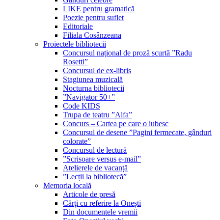
LIKE pentru gramatică
Poezie pentru suflet
Editoriale
Filiala Cosânzeana
Proiectele bibliotecii
Concursul național de proză scurtă ”Radu
Rosetti”
Concursul de ex-libris
Stagiunea muzicală
Nocturna bibliotecii
”Navigator 50+”
Code KIDS
Trupa de teatru ”Alfa”
Concurs – Cartea pe care o iubesc
Concursul de desene ”Pagini fermecate, gânduri
colorate”
Concursul de lectură
”Scrisoare versus e-mail”
Atelierele de vacanță
”Lecții la bibliotecă”
Memoria locală
Articole de presă
Cărți cu referire la Onești
Din documentele vremii