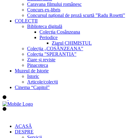
Caravana filmului românesc
Concurs ex-libris
Concursul național de proză scurtă ”Radu Rosetti”
COLECŢII
Biblioteca digitală
Colecţia Cosânzeana
Periodice
Ziarul CHIMISTUL
Colecția „COSÂNZEANA”
Colecția ”SPERANȚIA”
Ziare și reviste
Pinacoteca
Muzeul de Istorie
Istoric
Articole/colecții
Cinema “Capitol”
ACASĂ
DESPRE
Servicii