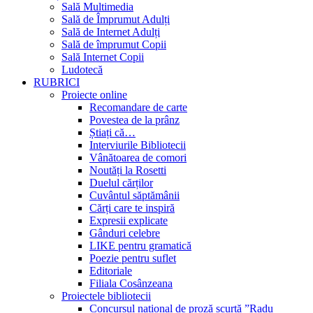
Sală Multimedia
Sală de Împrumut Adulți
Sală de Internet Adulți
Sală de împrumut Copii
Sală Internet Copii
Ludotecă
RUBRICI
Proiecte online
Recomandare de carte
Povestea de la prânz
Știați că…
Interviurile Bibliotecii
Vânătoarea de comori
Noutăți la Rosetti
Duelul cărților
Cuvântul săptămânii
Cărți care te inspiră
Expresii explicate
Gânduri celebre
LIKE pentru gramatică
Poezie pentru suflet
Editoriale
Filiala Cosânzeana
Proiectele bibliotecii
Concursul național de proză scurtă ”Radu