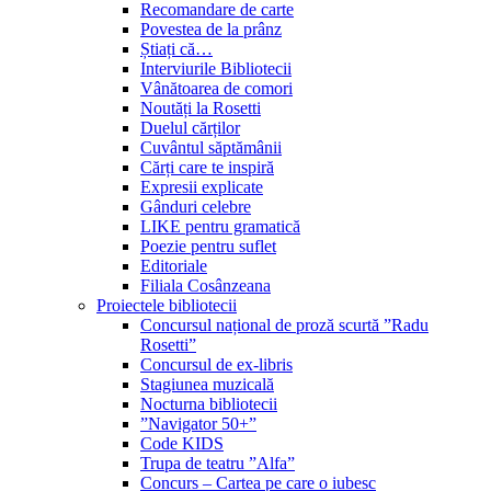
Recomandare de carte
Povestea de la prânz
Știați că…
Interviurile Bibliotecii
Vânătoarea de comori
Noutăți la Rosetti
Duelul cărților
Cuvântul săptămânii
Cărți care te inspiră
Expresii explicate
Gânduri celebre
LIKE pentru gramatică
Poezie pentru suflet
Editoriale
Filiala Cosânzeana
Proiectele bibliotecii
Concursul național de proză scurtă ”Radu
Rosetti”
Concursul de ex-libris
Stagiunea muzicală
Nocturna bibliotecii
”Navigator 50+”
Code KIDS
Trupa de teatru ”Alfa”
Concurs – Cartea pe care o iubesc