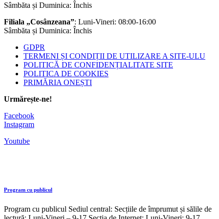
Sâmbăta și Duminica: Închis
Filiala „Cosânzeana”
: Luni-Vineri: 08:00-16:00
Sâmbăta și Duminica: Închis
GDPR
TERMENI ȘI CONDIȚII DE UTILIZARE A SITE-ULU
POLITICĂ DE CONFIDENȚIALITATE SITE
POLITICA DE COOKIES
PRIMĂRIA ONEȘTI
Urmărește-ne!
Facebook
Instagram
Youtube
Program cu publicul
Program cu publicul Sediul central: Secțiile de împrumut și sălile de
lectură: Luni-Vineri – 9-17 Secția de Internet: Luni-Vineri: 9-17