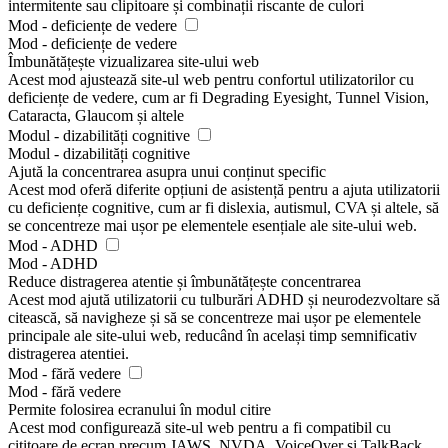
intermitente sau clipitoare și combinații riscante de culori
Mod - deficiențe de vedere
Mod - deficiențe de vedere
Îmbunătățește vizualizarea site-ului web
Acest mod ajustează site-ul web pentru confortul utilizatorilor cu
deficiențe de vedere, cum ar fi Degrading Eyesight, Tunnel Vision,
Cataracta, Glaucom și altele
Modul - dizabilități cognitive
Modul - dizabilități cognitive
Ajută la concentrarea asupra unui conținut specific
Acest mod oferă diferite opțiuni de asistență pentru a ajuta utilizatorii
cu deficiențe cognitive, cum ar fi dislexia, autismul, CVA și altele, să
se concentreze mai ușor pe elementele esențiale ale site-ului web.
Mod - ADHD
Mod - ADHD
Reduce distragerea atentie și îmbunătățește concentrarea
Acest mod ajută utilizatorii cu tulburări ADHD și neurodezvoltare să
citească, să navigheze și să se concentreze mai ușor pe elementele
principale ale site-ului web, reducând în același timp semnificativ
distragerea atentiei.
Mod - fără vedere
Mod - fără vedere
Permite folosirea ecranului în modul citire
Acest mod configurează site-ul web pentru a fi compatibil cu
cititoare de ecran precum JAWS, NVDA, VoiceOver și TalkBack.