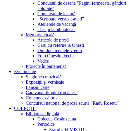
Concursul de desene ”Pagini fermecate, gânduri
colorate”
Concursul de lectură
”Scrisoare versus e-mail”
Atelierele de vacanță
”Lecții la bibliotecă”
Memoria locală
Articole de presă
Cărți cu referire la Onești
Din documentele vremii
Foto Oneștiul vechi
Vederi
Proiecte în parteneriat
Evenimente
Stagiunea muzicală
Expoziții și vernisaje
Lansări carte
Caravana filmului românesc
Concurs ex-libris
Concursul național de proză scurtă ”Radu Rosetti”
COLECŢII
Biblioteca digitală
Colecţia Cosânzeana
Periodice
Ziarul CHIMISTUL