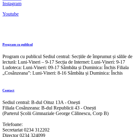
Instagram
Youtube
Program cu publicul
Program cu publicul Sediul central: Secțiile de împrumut și sălile de
lectură: Luni-Vineri – 9-17 Secția de Internet: Luni-Vineri: 9-17
Ludoteca: Luni-Vineri: 09-17 Sâmbăta și Duminica: Închis Filiala
„Cosânzeana”: Luni-Vineri: 8-16 Sâmbăta și Duminica: Închis
Contact
Sediul central: B-dul Oituz 13A - Onești
Filiala Cosânzeana: B-dul Republicii 43 - Onești
(Parterul Școlii Gimnaziale George Călinescu, Corp B)
Telefoane:
Secretariat 0234 312202
Director 0234 324099