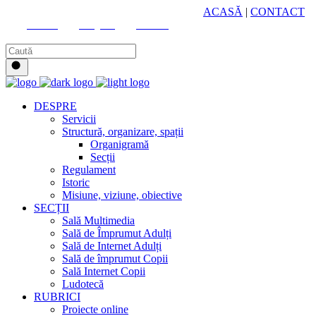
HUB CULTURAL ZONAL
ACASĂ
|
CONTACT
Youtube
Instagram
Facebook
DESPRE
Servicii
Structură, organizare, spații
Organigramă
Secții
Regulament
Istoric
Misiune, viziune, obiective
SECȚII
Sală Multimedia
Sală de Împrumut Adulți
Sală de Internet Adulți
Sală de împrumut Copii
Sală Internet Copii
Ludotecă
RUBRICI
Proiecte online