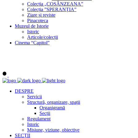
Colecția „COSÂNZEANA”
Colecția ”SPERANȚIA”
Ziare și reviste
Pinacoteca
Muzeul de Istorie
Istoric
Articole/colecții
Cinema “Capitol”
DESPRE
Servicii
Structură, organizare, spații
Organigramă
Secții
Regulament
Istoric
Misiune, viziune, obiective
SECȚII