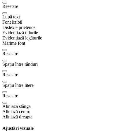
Resetare
Lupă text
Font lizibil
Dislexie prietenos
Evidențiază titlurile
Evidențiază legăturile
Mărime font
Resetare
Spațiu între rânduri
Resetare
Spațiu între litere
Resetare
Aliniază stânga
Aliniază centru
Aliniază dreapta
Ajustări vizuale