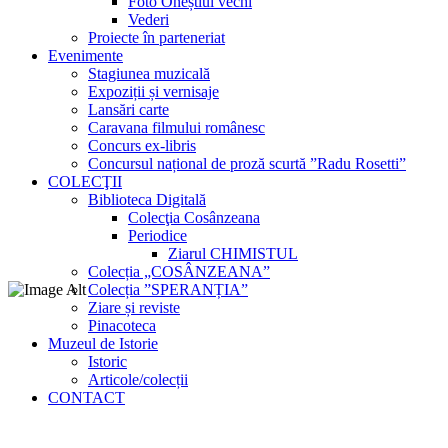
Foto Oneștiul vechi
Vederi
Proiecte în parteneriat
Evenimente
Stagiunea muzicală
Expoziții și vernisaje
Lansări carte
Caravana filmului românesc
Concurs ex-libris
Concursul național de proză scurtă ”Radu Rosetti”
COLECŢII
Biblioteca Digitală
Colecţia Cosânzeana
Periodice
Ziarul CHIMISTUL
Colecția „COSÂNZEANA”
Colecția ”SPERANȚIA”
Ziare și reviste
Pinacoteca
Muzeul de Istorie
Istoric
Articole/colecții
CONTACT