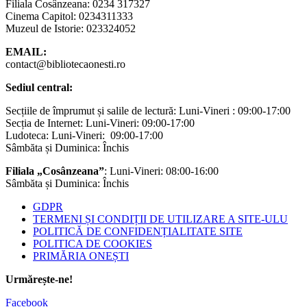
Filiala Cosânzeana: 0234 317327
Cinema Capitol: 0234311333
Muzeul de Istorie: 023324052
EMAIL:
contact@bibliotecaonesti.ro
Sediul central:
Secțiile de împrumut și salile de lectură: Luni-Vineri : 09:00-17:00
Secția de Internet: Luni-Vineri: 09:00-17:00
Ludoteca: Luni-Vineri: 09:00-17:00
Sâmbăta și Duminica: Închis
Filiala „Cosânzeana”
: Luni-Vineri: 08:00-16:00
Sâmbăta și Duminica: Închis
GDPR
TERMENI ȘI CONDIȚII DE UTILIZARE A SITE-ULU
POLITICĂ DE CONFIDENȚIALITATE SITE
POLITICA DE COOKIES
PRIMĂRIA ONEȘTI
Urmărește-ne!
Facebook