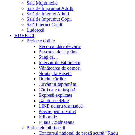
Sală Multimedia
Sală de Împrumut Adulți
Sală de Internet Adulți
Sală de împrumut Copii
Sală Internet Copii
Ludotecă
RUBRICI
Proiecte online
Recomandare de carte
Povestea de la prânz
Știați că…
Interviurile Bibliotecii
Vânătoarea de comori
Noutăți la Rosetti
Duelul cărților
Cuvântul săptămânii
Cărți care te inspiră
Expresii explicate
Gânduri celebre
LIKE pentru gramatică
Poezie pentru suflet
Editoriale
Filiala Cosânzeana
Proiectele bibliotecii
Concursul național de proză scurtă ”Radu