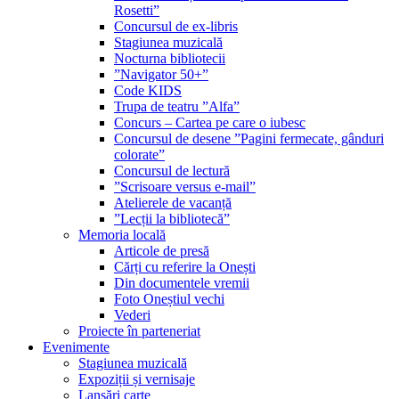
Rosetti”
Concursul de ex-libris
Stagiunea muzicală
Nocturna bibliotecii
”Navigator 50+”
Code KIDS
Trupa de teatru ”Alfa”
Concurs – Cartea pe care o iubesc
Concursul de desene ”Pagini fermecate, gânduri
colorate”
Concursul de lectură
”Scrisoare versus e-mail”
Atelierele de vacanță
”Lecții la bibliotecă”
Memoria locală
Articole de presă
Cărți cu referire la Onești
Din documentele vremii
Foto Oneștiul vechi
Vederi
Proiecte în parteneriat
Evenimente
Stagiunea muzicală
Expoziții și vernisaje
Lansări carte