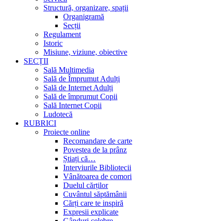
Structură, organizare, spații
Organigramă
Secții
Regulament
Istoric
Misiune, viziune, obiective
SECȚII
Sală Multimedia
Sală de Împrumut Adulți
Sală de Internet Adulți
Sală de împrumut Copii
Sală Internet Copii
Ludotecă
RUBRICI
Proiecte online
Recomandare de carte
Povestea de la prânz
Știați că…
Interviurile Bibliotecii
Vânătoarea de comori
Duelul cărților
Cuvântul săptămânii
Cărți care te inspiră
Expresii explicate
Gânduri celebre