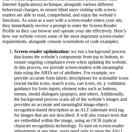
Internet Applications) technique, alongside various different
behavioral changes, to ensure blind users visiting with screen-
readers are able to read, comprehend, and enjoy the website’s
functions. As soon as a user with a screen-reader enters your site,
they immediately receive a prompt to enter the Screen-Reader
Profile so they can browse and operate your site effectively. Here’s
how our website covers some of the most important screen-reader
requirements, alongside console screenshots of code examples:
Screen-reader optimization:
we run a background process
that learns the website’s components from top to bottom, to
ensure ongoing compliance even when updating the website.
In this process, we provide screen-readers with meaningful
data using the ARIA set of attributes. For example, we
provide accurate form labels; descriptions for actionable icons
(social media icons, search icons, cart icons, etc.); validation
guidance for form inputs; element roles such as buttons,
menus, modal dialogues (popups), and others. Additionally,
the background process scans all of the website’s images and
provides an accurate and meaningful image-object-
recognition-based description as an ALT (alternate text) tag
for images that are not described. It will also extract texts that
are embedded within the image, using an OCR (optical
character recognition) technology. To turn on screen-reader
adjustments at any time, users need only to press the Alt+1