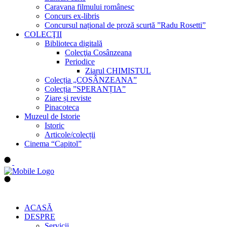
Caravana filmului românesc
Concurs ex-libris
Concursul național de proză scurtă ”Radu Rosetti”
COLECŢII
Biblioteca digitală
Colecţia Cosânzeana
Periodice
Ziarul CHIMISTUL
Colecția „COSÂNZEANA”
Colecția ”SPERANȚIA”
Ziare și reviste
Pinacoteca
Muzeul de Istorie
Istoric
Articole/colecții
Cinema “Capitol”
ACASĂ
DESPRE
Servicii