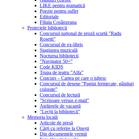
LIKE pentru gramatică
Poezie pentru suflet
Editoriale
Filiala Cosânzeana
Proiectele bibliotecii
Concursul național de proză scurtă ”Radu
Rosetti”
Concursul de ex-libris
Stagiunea muzicală
Nocturna bibliotecii
”Navigator 50+”
Code KIDS
Trupa de teatru ”Alfa”
Concurs – Cartea pe care o iubesc
Concursul de desene ”Pagini fermecate, gânduri
colorate”
Concursul de lectură
”Scrisoare versus e-mail”
Atelierele de vacanță
”Lecții la bibliotecă”
Memoria locală
Articole de presă
Cărți cu referire la Onești
Din documentele vremii