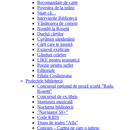
Recomandare de carte
Povestea de la prânz
Știați că…
Interviurile Bibliotecii
Vânătoarea de comori
Noutăți la Rosetti
Duelul cărților
Cuvântul săptămânii
Cărți care te inspiră
Expresii explicate
Gânduri celebre
LIKE pentru gramatică
Poezie pentru suflet
Editoriale
Filiala Cosânzeana
Proiectele bibliotecii
Concursul național de proză scurtă ”Radu
Rosetti”
Concursul de ex-libris
Stagiunea muzicală
Nocturna bibliotecii
”Navigator 50+”
Code KIDS
Trupa de teatru ”Alfa”
Concurs – Cartea pe care o iubesc