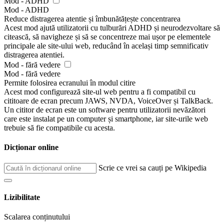
Mod - ADHD
Mod - ADHD
Reduce distragerea atentie și îmbunătățește concentrarea
Acest mod ajută utilizatorii cu tulburări ADHD și neurodezvoltare să
citească, să navigheze și să se concentreze mai ușor pe elementele
principale ale site-ului web, reducând în același timp semnificativ
distragerea atentiei.
Mod - fără vedere
Mod - fără vedere
Permite folosirea ecranului în modul citire
Acest mod configurează site-ul web pentru a fi compatibil cu
cititoare de ecran precum JAWS, NVDA, VoiceOver și TalkBack.
Un cititor de ecran este un software pentru utilizatorii nevăzători
care este instalat pe un computer și smartphone, iar site-urile web
trebuie să fie compatibile cu acesta.
Dicționar online
Scrie ce vrei sa cauți pe Wikipedia
Lizibilitate
Scalarea conținutului