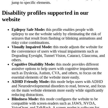
jump to specific elements.
Disability profiles supported in our
website
Epilepsy Safe Mode:
this profile enables people with
epilepsy to use the website safely by eliminating the risk of
seizures that result from flashing or blinking animations and
risky color combinations.
Visually Impaired Mode:
this mode adjusts the website for
the convenience of users with visual impairments such as
Degrading Eyesight, Tunnel Vision, Cataract, Glaucoma, and
others.
Cognitive Disability Mode:
this mode provides different
assistive options to help users with cognitive impairments
such as Dyslexia, Autism, CVA, and others, to focus on the
essential elements of the website more easily.
ADHD Friendly Mode:
this mode helps users with ADHD
and Neurodevelopmental disorders to read, browse, and focus
on the main website elements more easily while significantly
reducing distractions.
Blindness Mode:
this mode configures the website to be
compatible with screen-readers such as JAWS, NVDA,
VoiceOver, and TalkBack. A screen-reader is software for