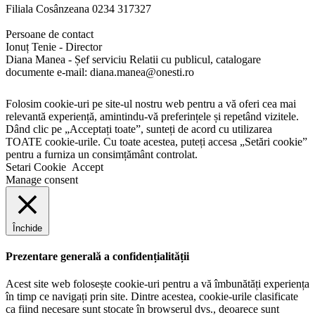
Filiala Cosânzeana 0234 317327
Persoane de contact
Ionuț Tenie - Director
Diana Manea - Șef serviciu Relatii cu publicul, catalogare
documente e-mail: diana.manea@onesti.ro
Folosim cookie-uri pe site-ul nostru web pentru a vă oferi cea mai
relevantă experiență, amintindu-vă preferințele și repetând vizitele.
Dând clic pe „Acceptați toate”, sunteți de acord cu utilizarea
TOATE cookie-urile. Cu toate acestea, puteți accesa „Setări cookie”
pentru a furniza un consimțământ controlat.
Setari Cookie
Accept
Manage consent
Închide
Prezentare generală a confidențialității
Acest site web folosește cookie-uri pentru a vă îmbunătăți experiența
în timp ce navigați prin site. Dintre acestea, cookie-urile clasificate
ca fiind necesare sunt stocate în browserul dvs., deoarece sunt