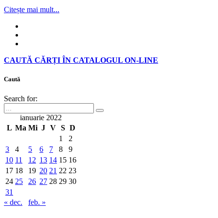
Citește mai mult...
CAUTĂ CĂRȚI ÎN CATALOGUL ON-LINE
Caută
Search for:
ianuarie 2022
L
Ma
Mi
J
V
S
D
1
2
3
4
5
6
7
8
9
10
11
12
13
14
15
16
17
18
19
20
21
22
23
24
25
26
27
28
29
30
31
« dec.
feb. »