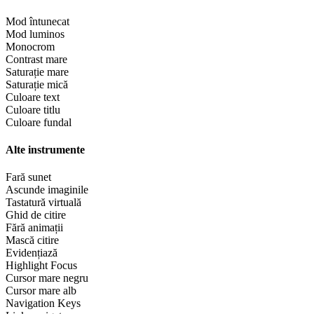
Mod întunecat
Mod luminos
Monocrom
Contrast mare
Saturație mare
Saturație mică
Culoare text
Culoare titlu
Culoare fundal
Alte instrumente
Fară sunet
Ascunde imaginile
Tastatură virtuală
Ghid de citire
Fără animații
Mască citire
Evidențiază
Highlight Focus
Cursor mare negru
Cursor mare alb
Navigation Keys