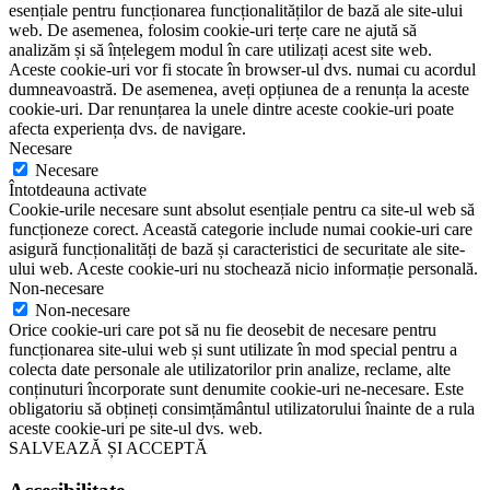
esențiale pentru funcționarea funcționalităților de bază ale site-ului
web. De asemenea, folosim cookie-uri terțe care ne ajută să
analizăm și să înțelegem modul în care utilizați acest site web.
Aceste cookie-uri vor fi stocate în browser-ul dvs. numai cu acordul
dumneavoastră. De asemenea, aveți opțiunea de a renunța la aceste
cookie-uri. Dar renunțarea la unele dintre aceste cookie-uri poate
afecta experiența dvs. de navigare.
Necesare
Necesare
Întotdeauna activate
Cookie-urile necesare sunt absolut esențiale pentru ca site-ul web să
funcționeze corect. Această categorie include numai cookie-uri care
asigură funcționalități de bază și caracteristici de securitate ale site-
ului web. Aceste cookie-uri nu stochează nicio informație personală.
Non-necesare
Non-necesare
Orice cookie-uri care pot să nu fie deosebit de necesare pentru
funcționarea site-ului web și sunt utilizate în mod special pentru a
colecta date personale ale utilizatorilor prin analize, reclame, alte
conținuturi încorporate sunt denumite cookie-uri ne-necesare. Este
obligatoriu să obțineți consimțământul utilizatorului înainte de a rula
aceste cookie-uri pe site-ul dvs. web.
SALVEAZĂ ȘI ACCEPTĂ