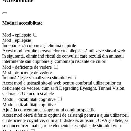
Accesibilitate
Moduri accesiblitate
Mod - epilepsie
Mod - epilepsie
Îndepărtează culoarea și elimină clipirile
Acest mod permite persoanelor cu epilepsie să utilizeze site-ul web
în siguranță, eliminând riscul de convulsii care rezultă din animații
intermitente sau clipitoare și combinații riscante de culori
Mod - deficiențe de vedere
Mod - deficiențe de vedere
Îmbunătățește vizualizarea site-ului web
Acest mod ajustează site-ul web pentru confortul utilizatorilor cu
deficiențe de vedere, cum ar fi Degrading Eyesight, Tunnel Vision,
Cataracta, Glaucom și altele
Modul - dizabilități cognitive
Modul - dizabilități cognitive
Ajută la concentrarea asupra unui conținut specific
Acest mod oferă diferite opțiuni de asistență pentru a ajuta utilizatorii
cu deficiențe cognitive, cum ar fi dislexia, autismul, CVA și altele, să
se concentreze mai ușor pe elementele esențiale ale site-ului web.