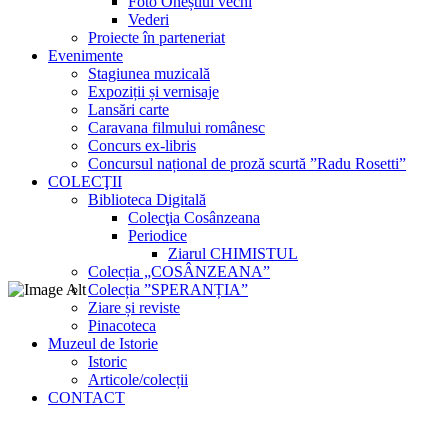
Foto Oneștiul vechi
Vederi
Proiecte în parteneriat
Evenimente
Stagiunea muzicală
Expoziții și vernisaje
Lansări carte
Caravana filmului românesc
Concurs ex-libris
Concursul național de proză scurtă ”Radu Rosetti”
COLECŢII
Biblioteca Digitală
Colecţia Cosânzeana
Periodice
Ziarul CHIMISTUL
Colecția „COSÂNZEANA”
Colecția ”SPERANȚIA”
Ziare și reviste
Pinacoteca
Muzeul de Istorie
Istoric
Articole/colecții
CONTACT