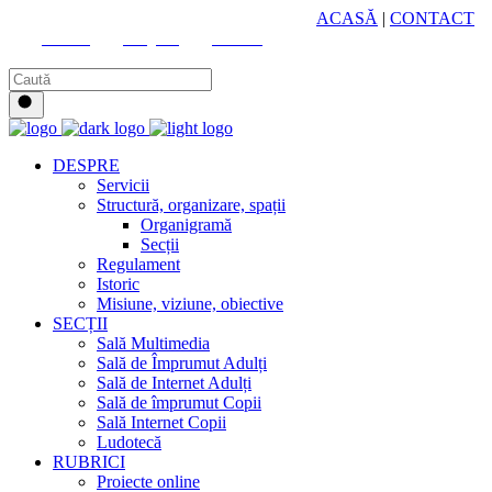
HUB CULTURAL ZONAL
ACASĂ
|
CONTACT
Youtube
Instagram
Facebook
DESPRE
Servicii
Structură, organizare, spații
Organigramă
Secții
Regulament
Istoric
Misiune, viziune, obiective
SECȚII
Sală Multimedia
Sală de Împrumut Adulți
Sală de Internet Adulți
Sală de împrumut Copii
Sală Internet Copii
Ludotecă
RUBRICI
Proiecte online