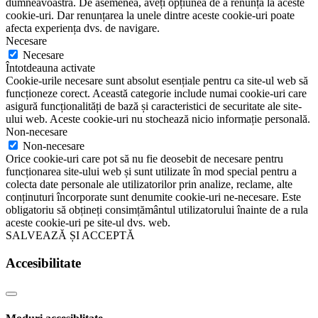
dumneavoastră. De asemenea, aveți opțiunea de a renunța la aceste
cookie-uri. Dar renunțarea la unele dintre aceste cookie-uri poate
afecta experiența dvs. de navigare.
Necesare
Necesare
Întotdeauna activate
Cookie-urile necesare sunt absolut esențiale pentru ca site-ul web să
funcționeze corect. Această categorie include numai cookie-uri care
asigură funcționalități de bază și caracteristici de securitate ale site-
ului web. Aceste cookie-uri nu stochează nicio informație personală.
Non-necesare
Non-necesare
Orice cookie-uri care pot să nu fie deosebit de necesare pentru
funcționarea site-ului web și sunt utilizate în mod special pentru a
colecta date personale ale utilizatorilor prin analize, reclame, alte
conținuturi încorporate sunt denumite cookie-uri ne-necesare. Este
obligatoriu să obțineți consimțământul utilizatorului înainte de a rula
aceste cookie-uri pe site-ul dvs. web.
SALVEAZĂ ȘI ACCEPTĂ
Accesibilitate