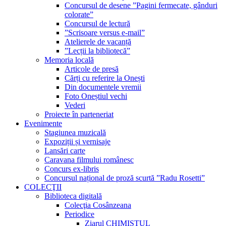
Concursul de desene ”Pagini fermecate, gânduri
colorate”
Concursul de lectură
”Scrisoare versus e-mail”
Atelierele de vacanță
”Lecții la bibliotecă”
Memoria locală
Articole de presă
Cărți cu referire la Onești
Din documentele vremii
Foto Oneștiul vechi
Vederi
Proiecte în parteneriat
Evenimente
Stagiunea muzicală
Expoziții și vernisaje
Lansări carte
Caravana filmului românesc
Concurs ex-libris
Concursul național de proză scurtă ”Radu Rosetti”
COLECŢII
Biblioteca digitală
Colecţia Cosânzeana
Periodice
Ziarul CHIMISTUL