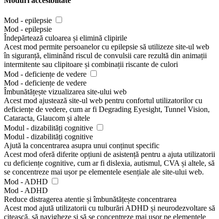
Moduri accesiblitate
Mod - epilepsie
Mod - epilepsie
Îndepărtează culoarea și elimină clipirile
Acest mod permite persoanelor cu epilepsie să utilizeze site-ul web
în siguranță, eliminând riscul de convulsii care rezultă din animații
intermitente sau clipitoare și combinații riscante de culori
Mod - deficiențe de vedere
Mod - deficiențe de vedere
Îmbunătățește vizualizarea site-ului web
Acest mod ajustează site-ul web pentru confortul utilizatorilor cu
deficiențe de vedere, cum ar fi Degrading Eyesight, Tunnel Vision,
Cataracta, Glaucom și altele
Modul - dizabilități cognitive
Modul - dizabilități cognitive
Ajută la concentrarea asupra unui conținut specific
Acest mod oferă diferite opțiuni de asistență pentru a ajuta utilizatorii
cu deficiențe cognitive, cum ar fi dislexia, autismul, CVA și altele, să
se concentreze mai ușor pe elementele esențiale ale site-ului web.
Mod - ADHD
Mod - ADHD
Reduce distragerea atentie și îmbunătățește concentrarea
Acest mod ajută utilizatorii cu tulburări ADHD și neurodezvoltare să
citească, să navigheze și să se concentreze mai ușor pe elementele