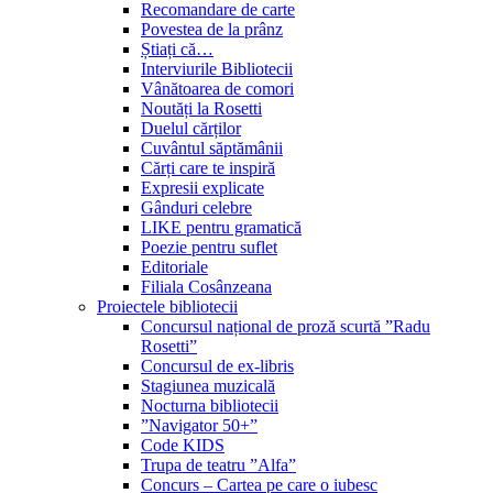
Recomandare de carte
Povestea de la prânz
Știați că…
Interviurile Bibliotecii
Vânătoarea de comori
Noutăți la Rosetti
Duelul cărților
Cuvântul săptămânii
Cărți care te inspiră
Expresii explicate
Gânduri celebre
LIKE pentru gramatică
Poezie pentru suflet
Editoriale
Filiala Cosânzeana
Proiectele bibliotecii
Concursul național de proză scurtă ”Radu
Rosetti”
Concursul de ex-libris
Stagiunea muzicală
Nocturna bibliotecii
”Navigator 50+”
Code KIDS
Trupa de teatru ”Alfa”
Concurs – Cartea pe care o iubesc