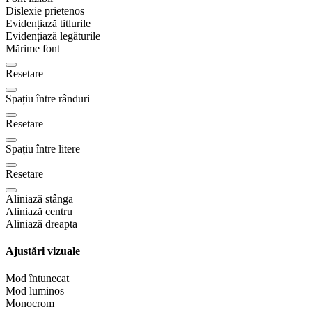
Dislexie prietenos
Evidențiază titlurile
Evidențiază legăturile
Mărime font
Resetare
Spațiu între rânduri
Resetare
Spațiu între litere
Resetare
Aliniază stânga
Aliniază centru
Aliniază dreapta
Ajustări vizuale
Mod întunecat
Mod luminos
Monocrom