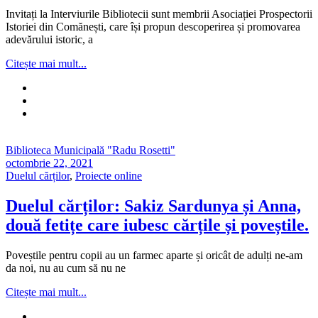
Invitați la Interviurile Bibliotecii sunt membrii Asociației Prospectorii
Istoriei din Comănești, care își propun descoperirea și promovarea
adevărului istoric, a
Citește mai mult...
Biblioteca Municipală "Radu Rosetti"
octombrie 22, 2021
Duelul cărților
,
Proiecte online
Duelul cărților: Sakiz Sardunya și Anna,
două fetițe care iubesc cărțile și poveștile.
Poveștile pentru copii au un farmec aparte și oricât de adulți ne-am
da noi, nu au cum să nu ne
Citește mai mult...