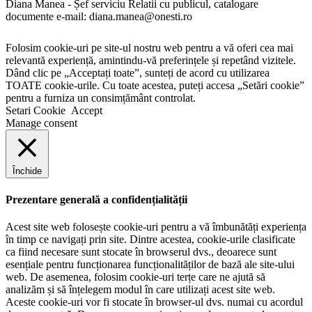
Diana Manea - Șef serviciu Relatii cu publicul, catalogare
documente e-mail: diana.manea@onesti.ro
Folosim cookie-uri pe site-ul nostru web pentru a vă oferi cea mai
relevantă experiență, amintindu-vă preferințele și repetând vizitele.
Dând clic pe „Acceptați toate”, sunteți de acord cu utilizarea
TOATE cookie-urile. Cu toate acestea, puteți accesa „Setări cookie”
pentru a furniza un consimțământ controlat.
Setari Cookie
Accept
Manage consent
Închide
Prezentare generală a confidențialității
Acest site web folosește cookie-uri pentru a vă îmbunătăți experiența
în timp ce navigați prin site. Dintre acestea, cookie-urile clasificate
ca fiind necesare sunt stocate în browserul dvs., deoarece sunt
esențiale pentru funcționarea funcționalităților de bază ale site-ului
web. De asemenea, folosim cookie-uri terțe care ne ajută să
analizăm și să înțelegem modul în care utilizați acest site web.
Aceste cookie-uri vor fi stocate în browser-ul dvs. numai cu acordul