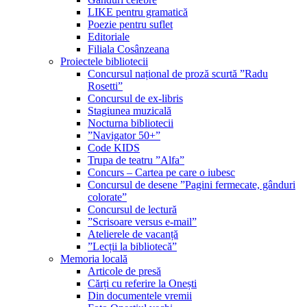
LIKE pentru gramatică
Poezie pentru suflet
Editoriale
Filiala Cosânzeana
Proiectele bibliotecii
Concursul național de proză scurtă ”Radu
Rosetti”
Concursul de ex-libris
Stagiunea muzicală
Nocturna bibliotecii
”Navigator 50+”
Code KIDS
Trupa de teatru ”Alfa”
Concurs – Cartea pe care o iubesc
Concursul de desene ”Pagini fermecate, gânduri
colorate”
Concursul de lectură
”Scrisoare versus e-mail”
Atelierele de vacanță
”Lecții la bibliotecă”
Memoria locală
Articole de presă
Cărți cu referire la Onești
Din documentele vremii