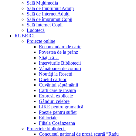
Sală Multimedia
Sală de Împrumut Adulți
Sală de Internet Adulți
Sală de împrumut Copii
Sală Internet Copii
Ludotecă
RUBRICI
Proiecte online
Recomandare de carte
Povestea de la prânz
Știați că…
Interviurile Bibliotecii
Vânătoarea de comori
Noutăți la Rosetti
Duelul cărților
Cuvântul săptămânii
Cărți care te inspiră
Expresii explicate
Gânduri celebre
LIKE pentru gramatică
Poezie pentru suflet
Editoriale
Filiala Cosânzeana
Proiectele bibliotecii
Concursul național de proză scurtă ”Radu