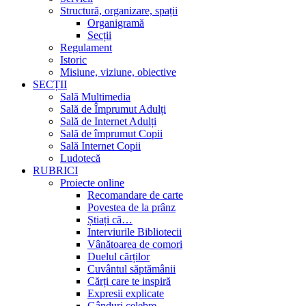
Structură, organizare, spații
Organigramă
Secții
Regulament
Istoric
Misiune, viziune, obiective
SECȚII
Sală Multimedia
Sală de Împrumut Adulți
Sală de Internet Adulți
Sală de împrumut Copii
Sală Internet Copii
Ludotecă
RUBRICI
Proiecte online
Recomandare de carte
Povestea de la prânz
Știați că…
Interviurile Bibliotecii
Vânătoarea de comori
Duelul cărților
Cuvântul săptămânii
Cărți care te inspiră
Expresii explicate
Gânduri celebre