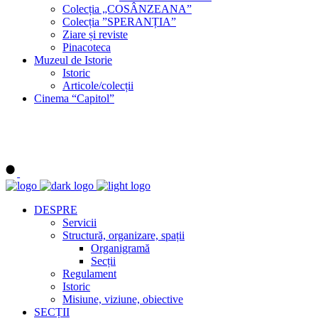
Colecția „COSÂNZEANA”
Colecția ”SPERANȚIA”
Ziare și reviste
Pinacoteca
Muzeul de Istorie
Istoric
Articole/colecții
Cinema “Capitol”
DESPRE
Servicii
Structură, organizare, spații
Organigramă
Secții
Regulament
Istoric
Misiune, viziune, obiective
SECȚII