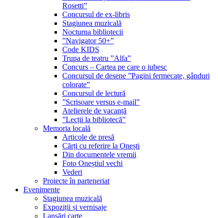
Rosetti”
Concursul de ex-libris
Stagiunea muzicală
Nocturna bibliotecii
”Navigator 50+”
Code KIDS
Trupa de teatru ”Alfa”
Concurs – Cartea pe care o iubesc
Concursul de desene ”Pagini fermecate, gânduri
colorate”
Concursul de lectură
”Scrisoare versus e-mail”
Atelierele de vacanță
”Lecții la bibliotecă”
Memoria locală
Articole de presă
Cărți cu referire la Onești
Din documentele vremii
Foto Oneștiul vechi
Vederi
Proiecte în parteneriat
Evenimente
Stagiunea muzicală
Expoziții și vernisaje
Lansări carte