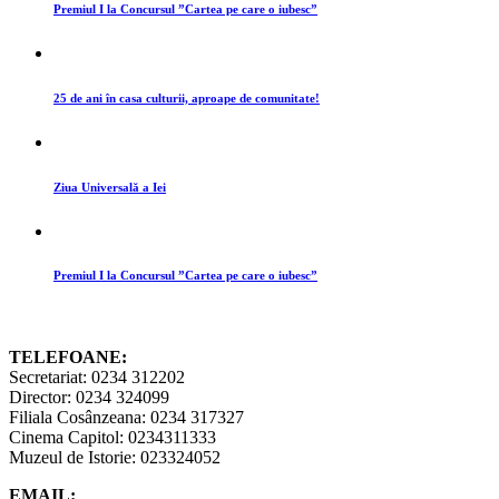
Premiul I la Concursul ”Cartea pe care o iubesc”
25 de ani în casa culturii, aproape de comunitate!
Ziua Universală a Iei
Premiul I la Concursul ”Cartea pe care o iubesc”
TELEFOANE:
Secretariat: 0234 312202
Director: 0234 324099
Filiala Cosânzeana: 0234 317327
Cinema Capitol: 0234311333
Muzeul de Istorie: 023324052
EMAIL: