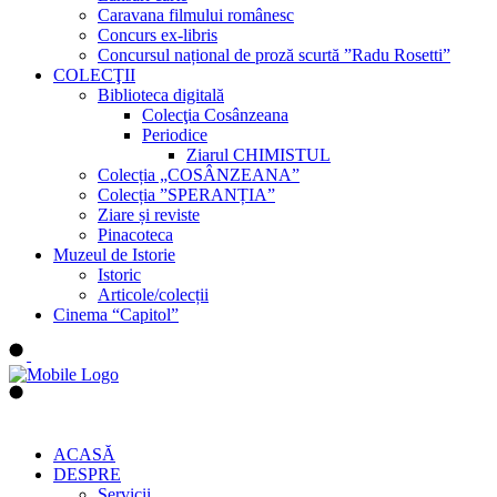
Caravana filmului românesc
Concurs ex-libris
Concursul național de proză scurtă ”Radu Rosetti”
COLECŢII
Biblioteca digitală
Colecţia Cosânzeana
Periodice
Ziarul CHIMISTUL
Colecția „COSÂNZEANA”
Colecția ”SPERANȚIA”
Ziare și reviste
Pinacoteca
Muzeul de Istorie
Istoric
Articole/colecții
Cinema “Capitol”
ACASĂ
DESPRE
Servicii