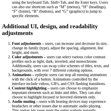
using the keyboard Tab, Shift+Tab, and the Enter keys. Users
can also use shortcuts such as “M” (menus), “H” (headings),
“F” (forms), “B” (buttons), and “G” (graphics) to jump to
specific elements.
Additional UI, design, and readability
adjustments
Font adjustments –
users, can increase and decrease its size,
change its family (type), adjust the spacing, alignment, line
height, and more.
Color adjustments –
users can select various color contrast
profiles such as light, dark, inverted, and monochrome.
Additionally, users can swap color schemes of titles, texts, and
backgrounds, with over 7 different coloring options.
Animations –
epileptic users can stop all running animations
with the click of a button. Animations controlled by the
interface include videos, GIFs, and CSS flashing transitions.
Content highlighting –
users can choose to emphasize
important elements such as links and titles. They can also
choose to highlight focused or hovered elements only.
Audio muting –
users with hearing devices may experience
headaches or other issues due to automatic audio playing.
This option lets users mute the entire website instantly.