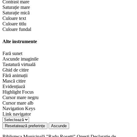
Contrast mare
Saturație mare
Saturație mică
Culoare text
Culoare titlu
Culoare fundal
Alte instrumente
Fară sunet
Ascunde imaginile
Tastatură virtuală
Ghid de citire
Fără animații
Mască citire
Evidențiază
Highlight Focus
Cursor mare negru
Cursor mare alb
Navigation Keys
Link navigator
Resetatează preferințe
Ascunde
Biblioteca Municipală "Radu Rosetti" Onești
Declarație de