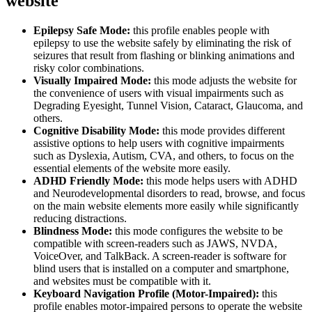
website
Epilepsy Safe Mode:
this profile enables people with
epilepsy to use the website safely by eliminating the risk of
seizures that result from flashing or blinking animations and
risky color combinations.
Visually Impaired Mode:
this mode adjusts the website for
the convenience of users with visual impairments such as
Degrading Eyesight, Tunnel Vision, Cataract, Glaucoma, and
others.
Cognitive Disability Mode:
this mode provides different
assistive options to help users with cognitive impairments
such as Dyslexia, Autism, CVA, and others, to focus on the
essential elements of the website more easily.
ADHD Friendly Mode:
this mode helps users with ADHD
and Neurodevelopmental disorders to read, browse, and focus
on the main website elements more easily while significantly
reducing distractions.
Blindness Mode:
this mode configures the website to be
compatible with screen-readers such as JAWS, NVDA,
VoiceOver, and TalkBack. A screen-reader is software for
blind users that is installed on a computer and smartphone,
and websites must be compatible with it.
Keyboard Navigation Profile (Motor-Impaired):
this
profile enables motor-impaired persons to operate the website