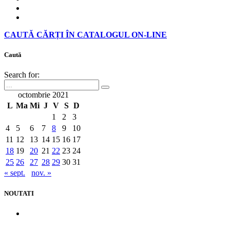
CAUTĂ CĂRȚI ÎN CATALOGUL ON-LINE
Caută
Search for:
octombrie 2021
L
Ma
Mi
J
V
S
D
1
2
3
4
5
6
7
8
9
10
11
12
13
14
15
16
17
18
19
20
21
22
23
24
25
26
27
28
29
30
31
« sept.
nov. »
NOUTATI