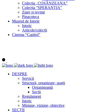
Colecția „COSÂNZEANA”
Colecția ”SPERANȚIA”
Ziare și reviste
Pinacoteca
Muzeul de Istorie
Istoric
Articole/colecții
Cinema “Capitol”
DESPRE
Servicii
Structură, organizare, spații
Organigramă
Secții
Regulament
Istoric
Misiune, viziune, obiective
SECȚII