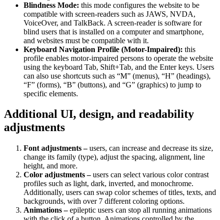
Blindness Mode:
this mode configures the website to be
compatible with screen-readers such as JAWS, NVDA,
VoiceOver, and TalkBack. A screen-reader is software for
blind users that is installed on a computer and smartphone,
and websites must be compatible with it.
Keyboard Navigation Profile (Motor-Impaired):
this
profile enables motor-impaired persons to operate the website
using the keyboard Tab, Shift+Tab, and the Enter keys. Users
can also use shortcuts such as “M” (menus), “H” (headings),
“F” (forms), “B” (buttons), and “G” (graphics) to jump to
specific elements.
Additional UI, design, and readability
adjustments
Font adjustments –
users, can increase and decrease its size,
change its family (type), adjust the spacing, alignment, line
height, and more.
Color adjustments –
users can select various color contrast
profiles such as light, dark, inverted, and monochrome.
Additionally, users can swap color schemes of titles, texts, and
backgrounds, with over 7 different coloring options.
Animations –
epileptic users can stop all running animations
with the click of a button. Animations controlled by the