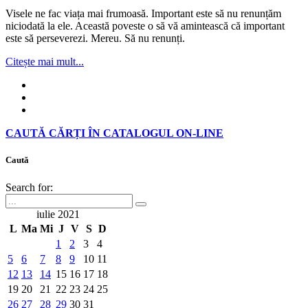
Visele ne fac viața mai frumoasă. Important este să nu renunțăm
niciodată la ele. Această poveste o să vă amintească că important
este să perseverezi. Mereu. Să nu renunți.
Citește mai mult...
CAUTĂ CĂRȚI ÎN CATALOGUL ON-LINE
Caută
Search for:
iulie 2021
L
Ma
Mi
J
V
S
D
1
2
3
4
5
6
7
8
9
10
11
12
13
14
15
16
17
18
19
20
21
22
23
24
25
26
27
28
29
30
31