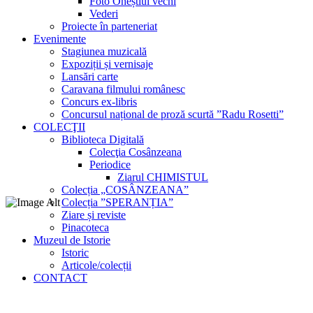
Foto Oneștiul vechi
Vederi
Proiecte în parteneriat
Evenimente
Stagiunea muzicală
Expoziții și vernisaje
Lansări carte
Caravana filmului românesc
Concurs ex-libris
Concursul național de proză scurtă ”Radu Rosetti”
COLECŢII
Biblioteca Digitală
Colecţia Cosânzeana
Periodice
Ziarul CHIMISTUL
Colecția „COSÂNZEANA”
Colecția ”SPERANȚIA”
Ziare și reviste
Pinacoteca
Muzeul de Istorie
Istoric
Articole/colecții
CONTACT