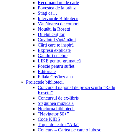
Recomandare de carte
Povestea de la prânz
Știați că…
Interviurile Bibliotecii
Vânătoarea de comori
Noutăți la Rosetti
Duelul cărților
Cuvântul săptămânii
Cărți care te inspiră
Expresii explicate
Gânduri celebre
LIKE pentru gramatică
Poezie pentru suflet
Editoriale
Filiala Cosânzeana
Proiectele bibliotecii
Concursul național de proză scurtă ”Radu
Rosetti”
Concursul de ex-libris
Stagiunea muzicală
Nocturna bibliotecii
”Navigator 50+”
Code KIDS
Trupa de teatru ”Alfa”
Concurs – Cartea pe care o iubesc