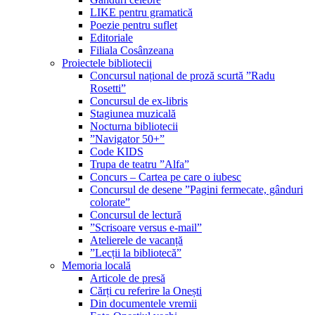
LIKE pentru gramatică
Poezie pentru suflet
Editoriale
Filiala Cosânzeana
Proiectele bibliotecii
Concursul național de proză scurtă ”Radu
Rosetti”
Concursul de ex-libris
Stagiunea muzicală
Nocturna bibliotecii
”Navigator 50+”
Code KIDS
Trupa de teatru ”Alfa”
Concurs – Cartea pe care o iubesc
Concursul de desene ”Pagini fermecate, gânduri
colorate”
Concursul de lectură
”Scrisoare versus e-mail”
Atelierele de vacanță
”Lecții la bibliotecă”
Memoria locală
Articole de presă
Cărți cu referire la Onești
Din documentele vremii