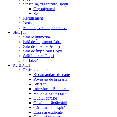
Structură, organizare, spații
Organigramă
Secții
Regulament
Istoric
Misiune, viziune, obiective
SECȚII
Sală Multimedia
Sală de Împrumut Adulți
Sală de Internet Adulți
Sală de împrumut Copii
Sală Internet Copii
Ludotecă
RUBRICI
Proiecte online
Recomandare de carte
Povestea de la prânz
Știați că…
Interviurile Bibliotecii
Vânătoarea de comori
Duelul cărților
Cuvântul săptămânii
Cărți care te inspiră
Expresii explicate
Gânduri celebre