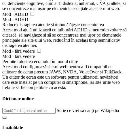
cu deficiențe cognitive, cum ar fi dislexia, autismul, CVA și altele, să
se concentreze mai ușor pe elementele esențiale ale site-ului web.
Mod - ADHD
Mod - ADHD
Reduce distragerea atentie și îmbunătățește concentrarea
Acest mod ajută utilizatorii cu tulburări ADHD și neurodezvoltare să
citească, să navigheze și să se concentreze mai ușor pe elementele
principale ale site-ului web, reducând în același timp semnificativ
distragerea atentiei.
Mod - fără vedere
Mod - fără vedere
Permite folosirea ecranului în modul citire
Acest mod configurează site-ul web pentru a fi compatibil cu
cititoare de ecran precum JAWS, NVDA, VoiceOver și TalkBack.
Un cititor de ecran este un software pentru utilizatorii nevăzători
care este instalat pe un computer și smartphone, iar site-urile web
trebuie să fie compatibile cu acesta.
Dicționar online
Scrie ce vrei sa cauți pe Wikipedia
Lizibilitate