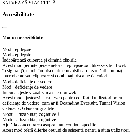
SALVEAZĂ ȘI ACCEPTĂ
Accesibilitate
Moduri accesiblitate
Mod - epilepsie
Mod - epilepsie
Îndepărtează culoarea și elimină clipirile
Acest mod permite persoanelor cu epilepsie să utilizeze site-ul web
în siguranță, eliminând riscul de convulsii care rezultă din animații
intermitente sau clipitoare și combinații riscante de culori
Mod - deficiențe de vedere
Mod - deficiențe de vedere
Îmbunătățește vizualizarea site-ului web
Acest mod ajustează site-ul web pentru confortul utilizatorilor cu
deficiențe de vedere, cum ar fi Degrading Eyesight, Tunnel Vision,
Cataracta, Glaucom și altele
Modul - dizabilități cognitive
Modul - dizabilități cognitive
Ajută la concentrarea asupra unui conținut specific
Acest mod oferă diferite opțiuni de asistență pentru a ajuta utilizatorii