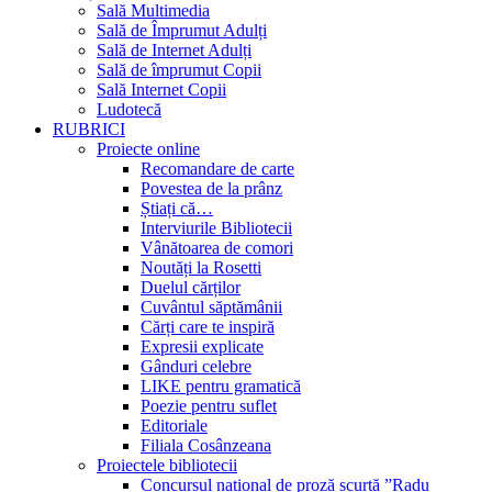
Sală Multimedia
Sală de Împrumut Adulți
Sală de Internet Adulți
Sală de împrumut Copii
Sală Internet Copii
Ludotecă
RUBRICI
Proiecte online
Recomandare de carte
Povestea de la prânz
Știați că…
Interviurile Bibliotecii
Vânătoarea de comori
Noutăți la Rosetti
Duelul cărților
Cuvântul săptămânii
Cărți care te inspiră
Expresii explicate
Gânduri celebre
LIKE pentru gramatică
Poezie pentru suflet
Editoriale
Filiala Cosânzeana
Proiectele bibliotecii
Concursul național de proză scurtă ”Radu