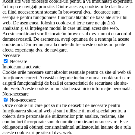
Acest site web folosește cookie-uri pentru a vă îmbunătăți experiența
în timp ce navigați prin site. Dintre acestea, cookie-urile clasificate
ca fiind necesare sunt stocate în browserul dvs., deoarece sunt
esențiale pentru funcționarea funcționalităților de bază ale site-ului
web. De asemenea, folosim cookie-uri terțe care ne ajută să
analizăm și să înțelegem modul în care utilizați acest site web.
Aceste cookie-uri vor fi stocate în browser-ul dvs. numai cu acordul
dumneavoastră. De asemenea, aveți opțiunea de a renunța la aceste
cookie-uri. Dar renunțarea la unele dintre aceste cookie-uri poate
afecta experiența dvs. de navigare.
Necesare
Necesare
Întotdeauna activate
Cookie-urile necesare sunt absolut esențiale pentru ca site-ul web să
funcționeze corect. Această categorie include numai cookie-uri care
asigură funcționalități de bază și caracteristici de securitate ale site-
ului web. Aceste cookie-uri nu stochează nicio informație personală.
Non-necesare
Non-necesare
Orice cookie-uri care pot să nu fie deosebit de necesare pentru
funcționarea site-ului web și sunt utilizate în mod special pentru a
colecta date personale ale utilizatorilor prin analize, reclame, alte
conținuturi încorporate sunt denumite cookie-uri ne-necesare. Este
obligatoriu să obțineți consimțământul utilizatorului înainte de a rula
aceste cookie-uri pe site-ul dvs. web.