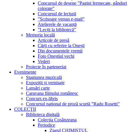
Concursul de desene ”Pagini fermecate, gânduri
colorate”
Concursul de lectură
”Scrisoare versus e-mail”
Atelierele de vacanță
”Lecții la bibliotecă”
Memoria locală
Articole de presă
Cărți cu referire la Onești
Din documentele vremii
Foto Oneștiul vechi
Vederi
Proiecte în parteneriat
Evenimente
Stagiunea muzicală
Expoziții și vernisaje
Lansări carte
Caravana filmului românesc
Concurs ex-libris
Concursul național de proză scurtă ”Radu Rosetti”
COLECŢII
Biblioteca digitală
Colecţia Cosânzeana
Periodice
Ziarul CHIMISTUL