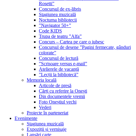
Rosetti”
Concursul de ex-libris
Stagiunea muzicală
Nocturna bibliotecii
”Navigator 50+”
Code KIDS
Trupa de teatru ”Alfa”
Concurs – Cartea pe care o iubesc
Concursul de desene ”Pagini fermecate, gânduri
colorate”
Concursul de lectură
”Scrisoare versus e-mail”
Atelierele de vacanță
”Lecții la bibliotecă”
Memoria locală
Articole de presă
Cărți cu referire la Onești
Din documentele vremii
Foto Oneștiul vechi
Vederi
Proiecte în parteneriat
Evenimente
Stagiunea muzicală
Expoziții și vernisaje
Lansări carte