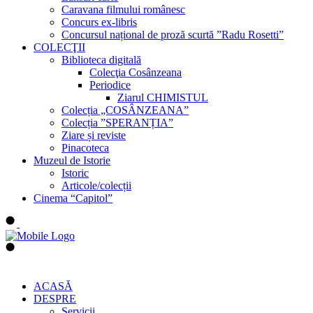
Caravana filmului românesc
Concurs ex-libris
Concursul național de proză scurtă ”Radu Rosetti”
COLECŢII
Biblioteca digitală
Colecţia Cosânzeana
Periodice
Ziarul CHIMISTUL
Colecția „COSÂNZEANA”
Colecția ”SPERANȚIA”
Ziare și reviste
Pinacoteca
Muzeul de Istorie
Istoric
Articole/colecții
Cinema “Capitol”
ACASĂ
DESPRE
Servicii