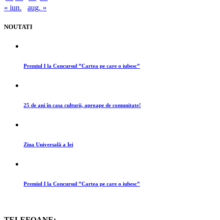
« iun.
aug. »
NOUTATI
Premiul I la Concursul ”Cartea pe care o iubesc”
25 de ani în casa culturii, aproape de comunitate!
Ziua Universală a Iei
Premiul I la Concursul ”Cartea pe care o iubesc”
TELEFOANE: