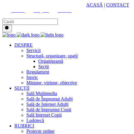
HUB CULTURAL ZONAL
ACASĂ
|
CONTACT
Youtube
Instagram
Facebook
DESPRE
Servicii
Structură, organizare, spații
Organigramă
Secții
Regulament
Istoric
Misiune, viziune, obiective
SECȚII
Sală Multimedia
Sală de Împrumut Adulți
Sală de Internet Adulți
Sală de împrumut Copii
Sală Internet Copii
Ludotecă
RUBRICI
Proiecte online