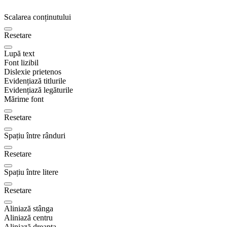
Scalarea conținutului
Resetare
Lupă text
Font lizibil
Dislexie prietenos
Evidențiază titlurile
Evidențiază legăturile
Mărime font
Resetare
Spațiu între rânduri
Resetare
Spațiu între litere
Resetare
Aliniază stânga
Aliniază centru
Aliniază dreapta