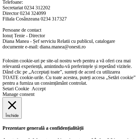
Telefoane:
Secretariat 0234 312202
Director 0234 324099
Filiala Cosânzeana 0234 317327
Persoane de contact
Ionuț Tenie - Director
Diana Manea - Șef serviciu Relatii cu publicul, catalogare
documente e-mail: diana.manea@onesti.ro
Folosim cookie-uri pe site-ul nostru web pentru a vă oferi cea mai
relevantă experiență, amintindu-vă preferințele și repetând vizitele.
Dând clic pe „Acceptați toate”, sunteți de acord cu utilizarea
TOATE cookie-urile. Cu toate acestea, puteți accesa „Setări cookie”
pentru a furniza un consimțământ controlat.
Setari Cookie
Accept
Manage consent
Închide
Prezentare generală a confidențialității