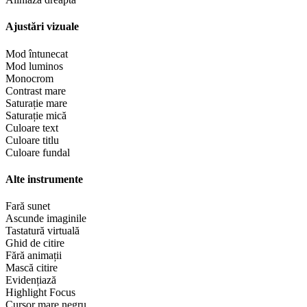
Ajustări vizuale
Mod întunecat
Mod luminos
Monocrom
Contrast mare
Saturație mare
Saturație mică
Culoare text
Culoare titlu
Culoare fundal
Alte instrumente
Fară sunet
Ascunde imaginile
Tastatură virtuală
Ghid de citire
Fără animații
Mască citire
Evidențiază
Highlight Focus
Cursor mare negru