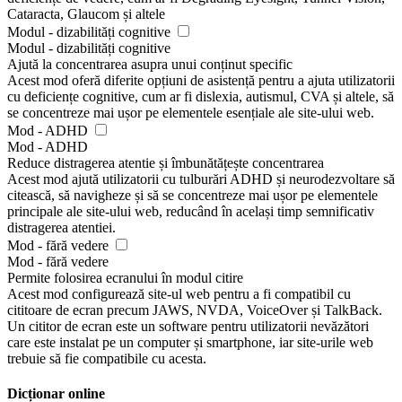
Cataracta, Glaucom și altele
Modul - dizabilități cognitive
Modul - dizabilități cognitive
Ajută la concentrarea asupra unui conținut specific
Acest mod oferă diferite opțiuni de asistență pentru a ajuta utilizatorii
cu deficiențe cognitive, cum ar fi dislexia, autismul, CVA și altele, să
se concentreze mai ușor pe elementele esențiale ale site-ului web.
Mod - ADHD
Mod - ADHD
Reduce distragerea atentie și îmbunătățește concentrarea
Acest mod ajută utilizatorii cu tulburări ADHD și neurodezvoltare să
citească, să navigheze și să se concentreze mai ușor pe elementele
principale ale site-ului web, reducând în același timp semnificativ
distragerea atentiei.
Mod - fără vedere
Mod - fără vedere
Permite folosirea ecranului în modul citire
Acest mod configurează site-ul web pentru a fi compatibil cu
cititoare de ecran precum JAWS, NVDA, VoiceOver și TalkBack.
Un cititor de ecran este un software pentru utilizatorii nevăzători
care este instalat pe un computer și smartphone, iar site-urile web
trebuie să fie compatibile cu acesta.
Dicționar online