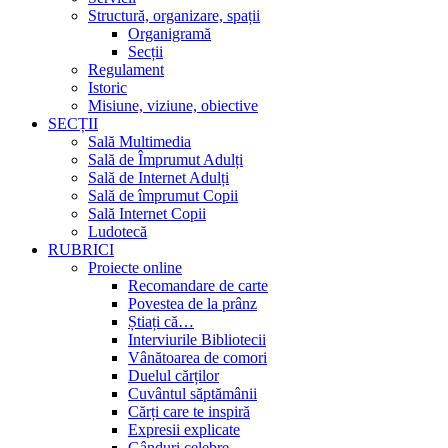
Structură, organizare, spații
Organigramă
Secții
Regulament
Istoric
Misiune, viziune, obiective
SECȚII
Sală Multimedia
Sală de Împrumut Adulți
Sală de Internet Adulți
Sală de împrumut Copii
Sală Internet Copii
Ludotecă
RUBRICI
Proiecte online
Recomandare de carte
Povestea de la prânz
Știați că…
Interviurile Bibliotecii
Vânătoarea de comori
Duelul cărților
Cuvântul săptămânii
Cărți care te inspiră
Expresii explicate
Gânduri celebre