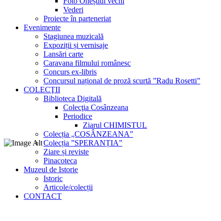
Foto Oneștiul vechi
Vederi
Proiecte în parteneriat
Evenimente
Stagiunea muzicală
Expoziții și vernisaje
Lansări carte
Caravana filmului românesc
Concurs ex-libris
Concursul național de proză scurtă ”Radu Rosetti”
COLECŢII
Biblioteca Digitală
Colecţia Cosânzeana
Periodice
Ziarul CHIMISTUL
Colecția „COSÂNZEANA”
Colecția ”SPERANȚIA”
Ziare și reviste
Pinacoteca
Muzeul de Istorie
Istoric
Articole/colecții
CONTACT