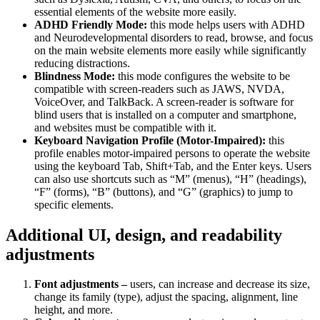
essential elements of the website more easily.
ADHD Friendly Mode:
this mode helps users with ADHD
and Neurodevelopmental disorders to read, browse, and focus
on the main website elements more easily while significantly
reducing distractions.
Blindness Mode:
this mode configures the website to be
compatible with screen-readers such as JAWS, NVDA,
VoiceOver, and TalkBack. A screen-reader is software for
blind users that is installed on a computer and smartphone,
and websites must be compatible with it.
Keyboard Navigation Profile (Motor-Impaired):
this
profile enables motor-impaired persons to operate the website
using the keyboard Tab, Shift+Tab, and the Enter keys. Users
can also use shortcuts such as “M” (menus), “H” (headings),
“F” (forms), “B” (buttons), and “G” (graphics) to jump to
specific elements.
Additional UI, design, and readability
adjustments
Font adjustments –
users, can increase and decrease its size,
change its family (type), adjust the spacing, alignment, line
height, and more.