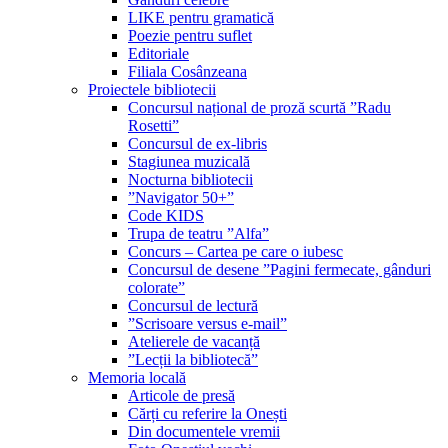
LIKE pentru gramatică
Poezie pentru suflet
Editoriale
Filiala Cosânzeana
Proiectele bibliotecii
Concursul național de proză scurtă ”Radu
Rosetti”
Concursul de ex-libris
Stagiunea muzicală
Nocturna bibliotecii
”Navigator 50+”
Code KIDS
Trupa de teatru ”Alfa”
Concurs – Cartea pe care o iubesc
Concursul de desene ”Pagini fermecate, gânduri
colorate”
Concursul de lectură
”Scrisoare versus e-mail”
Atelierele de vacanță
”Lecții la bibliotecă”
Memoria locală
Articole de presă
Cărți cu referire la Onești
Din documentele vremii