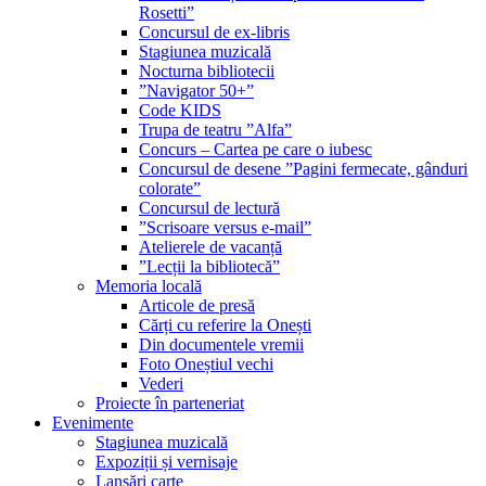
Rosetti”
Concursul de ex-libris
Stagiunea muzicală
Nocturna bibliotecii
”Navigator 50+”
Code KIDS
Trupa de teatru ”Alfa”
Concurs – Cartea pe care o iubesc
Concursul de desene ”Pagini fermecate, gânduri
colorate”
Concursul de lectură
”Scrisoare versus e-mail”
Atelierele de vacanță
”Lecții la bibliotecă”
Memoria locală
Articole de presă
Cărți cu referire la Onești
Din documentele vremii
Foto Oneștiul vechi
Vederi
Proiecte în parteneriat
Evenimente
Stagiunea muzicală
Expoziții și vernisaje
Lansări carte