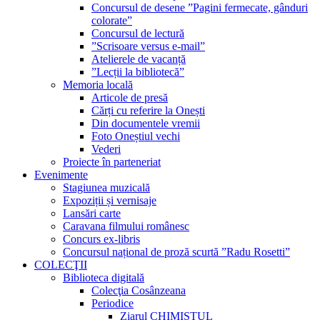
Concursul de desene ”Pagini fermecate, gânduri
colorate”
Concursul de lectură
”Scrisoare versus e-mail”
Atelierele de vacanță
”Lecții la bibliotecă”
Memoria locală
Articole de presă
Cărți cu referire la Onești
Din documentele vremii
Foto Oneștiul vechi
Vederi
Proiecte în parteneriat
Evenimente
Stagiunea muzicală
Expoziții și vernisaje
Lansări carte
Caravana filmului românesc
Concurs ex-libris
Concursul național de proză scurtă ”Radu Rosetti”
COLECŢII
Biblioteca digitală
Colecţia Cosânzeana
Periodice
Ziarul CHIMISTUL