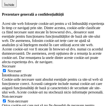
Închide
Prezentare generală a confidențialității
Acest site web folosește cookie-uri pentru a vă îmbunătăți experiența
în timp ce navigați prin site. Dintre acestea, cookie-urile clasificate
ca fiind necesare sunt stocate în browserul dvs., deoarece sunt
esențiale pentru funcționarea funcționalităților de bază ale site-ului
web. De asemenea, folosim cookie-uri terțe care ne ajută să
analizăm și să înțelegem modul în care utilizați acest site web.
Aceste cookie-uri vor fi stocate în browser-ul dvs. numai cu acordul
dumneavoastră. De asemenea, aveți opțiunea de a renunța la aceste
cookie-uri. Dar renunțarea la unele dintre aceste cookie-uri poate
afecta experiența dvs. de navigare.
Necesare
Necesare
Întotdeauna activate
Cookie-urile necesare sunt absolut esențiale pentru ca site-ul web să
funcționeze corect. Această categorie include numai cookie-uri care
asigură funcționalități de bază și caracteristici de securitate ale site-
ului web. Aceste cookie-uri nu stochează nicio informație personală.
Non-necesare
Non-necesare
Orice cookie-uri care pot să nu fie deosebit de necesare pentru