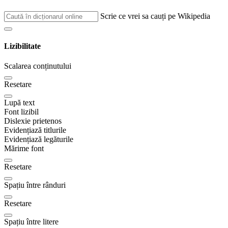
Scrie ce vrei sa cauți pe Wikipedia
Lizibilitate
Scalarea conținutului
Resetare
Lupă text
Font lizibil
Dislexie prietenos
Evidențiază titlurile
Evidențiază legăturile
Mărime font
Resetare
Spațiu între rânduri
Resetare
Spațiu între litere