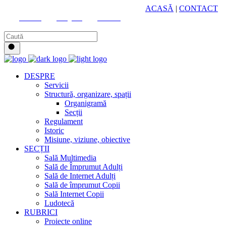
HUB CULTURAL ZONAL
ACASĂ
|
CONTACT
Youtube
Instagram
Facebook
DESPRE
Servicii
Structură, organizare, spații
Organigramă
Secții
Regulament
Istoric
Misiune, viziune, obiective
SECȚII
Sală Multimedia
Sală de Împrumut Adulți
Sală de Internet Adulți
Sală de împrumut Copii
Sală Internet Copii
Ludotecă
RUBRICI
Proiecte online