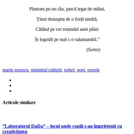
Pluteam pe-un râu, parcă legat de mâini,
Ținut deasupra de o forță tandră,
Cătând pe cer rotundul unei pâini
Și logodit pe mal c-o salamandră.”
(
Somn
)
marin sorescu
,
ministrul culturii
,
nobel
,
poet
,
poezie
Articole similare
”Laboratorul DaDa” – locul unde copiii s-au împrietenit cu
creativitatea