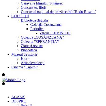
Caravana filmului românesc
Concurs ex-libris
Concursul național de proză scurtă ”Radu Rosetti”
COLECŢII
Biblioteca digitală
Colecţia Cosânzeana
Periodice
Ziarul CHIMISTUL
Colecția „COSÂNZEANA”
Colecția ”SPERANȚIA”
Ziare și reviste
Pinacoteca
Muzeul de Istorie
Istoric
Articole/colecții
Cinema “Capitol”
ACASĂ
DESPRE
Servicii