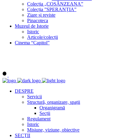
Colecția „COSÂNZEANA”
Colecția ”SPERANȚIA”
Ziare și reviste
Pinacoteca
Muzeul de Istorie
Istoric
Articole/colecții
Cinema “Capitol”
DESPRE
Servicii
Structură, organizare, spații
Organigramă
Secții
Regulament
Istoric
Misiune, viziune, obiective
SECȚII