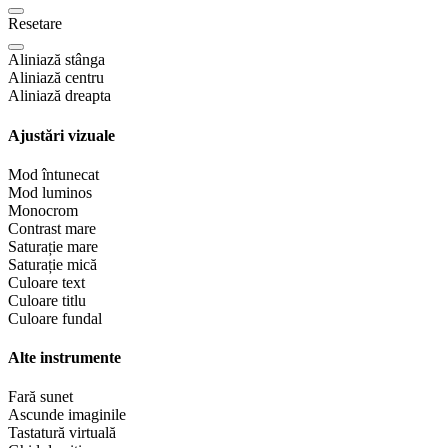
Resetare
Aliniază stânga
Aliniază centru
Aliniază dreapta
Ajustări vizuale
Mod întunecat
Mod luminos
Monocrom
Contrast mare
Saturație mare
Saturație mică
Culoare text
Culoare titlu
Culoare fundal
Alte instrumente
Fară sunet
Ascunde imaginile
Tastatură virtuală