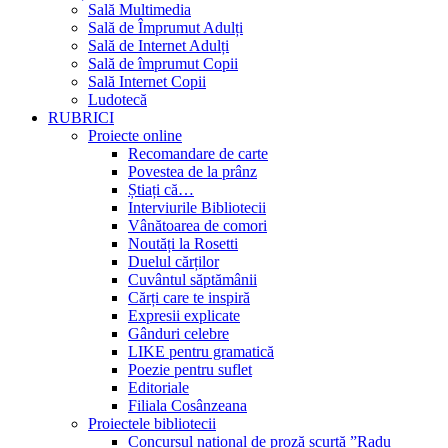
Sală Multimedia
Sală de Împrumut Adulți
Sală de Internet Adulți
Sală de împrumut Copii
Sală Internet Copii
Ludotecă
RUBRICI
Proiecte online
Recomandare de carte
Povestea de la prânz
Știați că…
Interviurile Bibliotecii
Vânătoarea de comori
Noutăți la Rosetti
Duelul cărților
Cuvântul săptămânii
Cărți care te inspiră
Expresii explicate
Gânduri celebre
LIKE pentru gramatică
Poezie pentru suflet
Editoriale
Filiala Cosânzeana
Proiectele bibliotecii
Concursul național de proză scurtă ”Radu