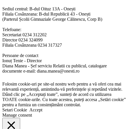
Sediul central: B-dul Oituz 13A - Onești
Filiala Cosânzeana: B-dul Republicii 43 - Onești
(Parterul Școlii Gimnaziale George Călinescu, Corp B)
Telefoane:
Secretariat 0234 312202
Director 0234 324099
Filiala Cosânzeana 0234 317327
Persoane de contact
Ionuț Tenie - Director
Diana Manea - Șef serviciu Relatii cu publicul, catalogare
documente e-mail: diana.manea@onesti.ro
Folosim cookie-uri pe site-ul nostru web pentru a vă oferi cea mai
relevantă experiență, amintindu-vă preferințele și repetând vizitele.
Dând clic pe „Acceptați toate”, sunteți de acord cu utilizarea
TOATE cookie-urile. Cu toate acestea, puteți accesa „Setări cookie”
pentru a furniza un consimțământ controlat.
Setari Cookie
Accept
Manage consent