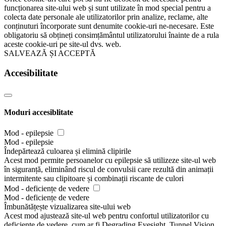
funcționarea site-ului web și sunt utilizate în mod special pentru a
colecta date personale ale utilizatorilor prin analize, reclame, alte
conținuturi încorporate sunt denumite cookie-uri ne-necesare. Este
obligatoriu să obțineți consimțământul utilizatorului înainte de a rula
aceste cookie-uri pe site-ul dvs. web.
SALVEAZĂ ȘI ACCEPTĂ
Accesibilitate
Moduri accesiblitate
Mod - epilepsie
Mod - epilepsie
Îndepărtează culoarea și elimină clipirile
Acest mod permite persoanelor cu epilepsie să utilizeze site-ul web
în siguranță, eliminând riscul de convulsii care rezultă din animații
intermitente sau clipitoare și combinații riscante de culori
Mod - deficiențe de vedere
Mod - deficiențe de vedere
Îmbunătățește vizualizarea site-ului web
Acest mod ajustează site-ul web pentru confortul utilizatorilor cu
deficiențe de vedere, cum ar fi Degrading Eyesight, Tunnel Vision,