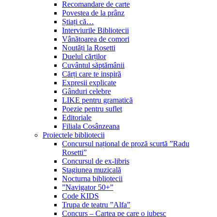
Recomandare de carte
Povestea de la prânz
Știați că…
Interviurile Bibliotecii
Vânătoarea de comori
Noutăți la Rosetti
Duelul cărților
Cuvântul săptămânii
Cărți care te inspiră
Expresii explicate
Gânduri celebre
LIKE pentru gramatică
Poezie pentru suflet
Editoriale
Filiala Cosânzeana
Proiectele bibliotecii
Concursul național de proză scurtă ”Radu
Rosetti”
Concursul de ex-libris
Stagiunea muzicală
Nocturna bibliotecii
”Navigator 50+”
Code KIDS
Trupa de teatru ”Alfa”
Concurs – Cartea pe care o iubesc