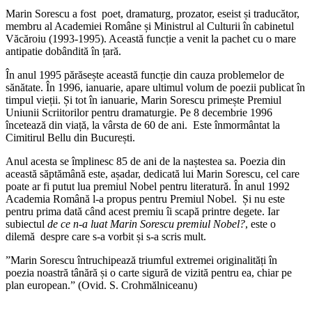
Marin Sorescu a fost poet, dramaturg, prozator, eseist și traducător,
membru al Academiei Române și Ministrul al Culturii în cabinetul
Văcăroiu (1993-1995). Această funcție a venit la pachet cu o mare
antipatie dobândită în țară.
În anul 1995 părăsește această funcție din cauza problemelor de
sănătate. În 1996, ianuarie, apare ultimul volum de poezii publicat în
timpul vieții. Și tot în ianuarie, Marin Sorescu primește Premiul
Uniunii Scriitorilor pentru dramaturgie. Pe 8 decembrie 1996
încetează din viață, la vârsta de 60 de ani. Este înmormântat la
Cimitirul Bellu din București.
Anul acesta se împlinesc 85 de ani de la naștestea sa. Poezia din
această săptămână este, așadar, dedicată lui Marin Sorescu, cel care
poate ar fi putut lua premiul Nobel pentru literatură. În anul 1992
Academia Română l-a propus pentru Premiul Nobel. Și nu este
pentru prima dată când acest premiu îi scapă printre degete. Iar
subiectul
de ce n-a luat Marin Sorescu premiul Nobel?
, este o
dilemă despre care s-a vorbit și s-a scris mult.
”Marin Sorescu întruchipează triumful extremei originalități în
poezia noastră tânără și o carte sigură de vizită pentru ea, chiar pe
plan european.” (Ovid. S. Crohmălniceanu)