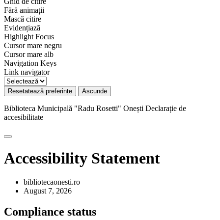
Ghid de citire
Fără animații
Mască citire
Evidențiază
Highlight Focus
Cursor mare negru
Cursor mare alb
Navigation Keys
Link navigator
Resetatează preferințe
Ascunde
Biblioteca Municipală "Radu Rosetti" Onești
Declarație de
accesibilitate
Accessibility Statement
bibliotecaonesti.ro
August 7, 2026
Compliance status