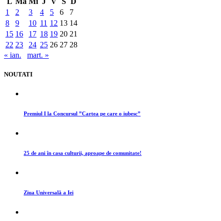
L
Ma
Mi
J
V
S
D
1
2
3
4
5
6
7
8
9
10
11
12
13
14
15
16
17
18
19
20
21
22
23
24
25
26
27
28
« ian.
mart. »
NOUTATI
Premiul I la Concursul ”Cartea pe care o iubesc”
25 de ani în casa culturii, aproape de comunitate!
Ziua Universală a Iei