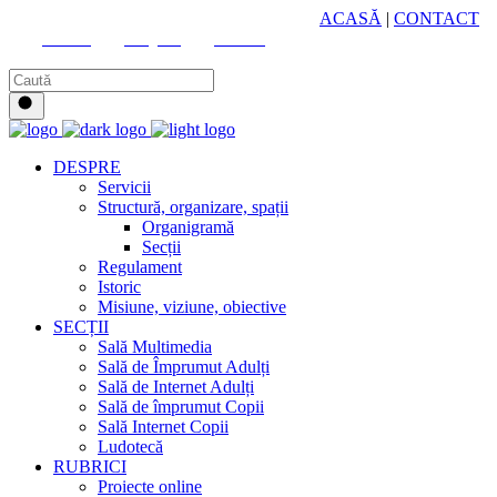
HUB CULTURAL ZONAL
ACASĂ
|
CONTACT
Youtube
Instagram
Facebook
DESPRE
Servicii
Structură, organizare, spații
Organigramă
Secții
Regulament
Istoric
Misiune, viziune, obiective
SECȚII
Sală Multimedia
Sală de Împrumut Adulți
Sală de Internet Adulți
Sală de împrumut Copii
Sală Internet Copii
Ludotecă
RUBRICI
Proiecte online