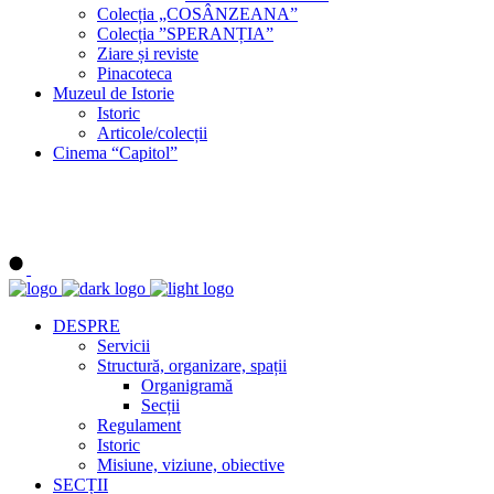
Colecția „COSÂNZEANA”
Colecția ”SPERANȚIA”
Ziare și reviste
Pinacoteca
Muzeul de Istorie
Istoric
Articole/colecții
Cinema “Capitol”
DESPRE
Servicii
Structură, organizare, spații
Organigramă
Secții
Regulament
Istoric
Misiune, viziune, obiective
SECȚII