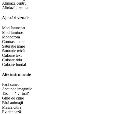
Aliniază centru
Aliniază dreapta
Ajustări vizuale
Mod întunecat
Mod luminos
Monocrom
Contrast mare
Saturație mare
Saturație mică
Culoare text
Culoare titlu
Culoare fundal
Alte instrumente
Fară sunet
Ascunde imaginile
Tastatură virtuală
Ghid de citire
Fără animații
Mască citire
Evidențiază