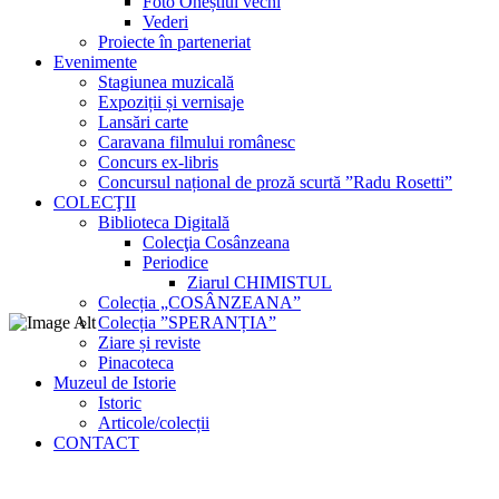
Foto Oneștiul vechi
Vederi
Proiecte în parteneriat
Evenimente
Stagiunea muzicală
Expoziții și vernisaje
Lansări carte
Caravana filmului românesc
Concurs ex-libris
Concursul național de proză scurtă ”Radu Rosetti”
COLECŢII
Biblioteca Digitală
Colecţia Cosânzeana
Periodice
Ziarul CHIMISTUL
Colecția „COSÂNZEANA”
Colecția ”SPERANȚIA”
Ziare și reviste
Pinacoteca
Muzeul de Istorie
Istoric
Articole/colecții
CONTACT