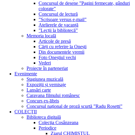
Concursul de desene ”Pagini fermecate, gânduri
colorate”
Concursul de lectură
”Scrisoare versus e-mail”
Atelierele de vacanță
”Lecții la bibliotecă”
Memoria locală
Articole de presă
Cărți cu referire la Onești
Din documentele vremii
Foto Oneștiul vechi
Vederi
Proiecte în parteneriat
Evenimente
Stagiunea muzicală
Expoziții și vernisaje
Lansări carte
Caravana filmului românesc
Concurs ex-libris
Concursul național de proză scurtă ”Radu Rosetti”
COLECŢII
Biblioteca digitală
Colecţia Cosânzeana
Periodice
Ziarul CHIMISTUL