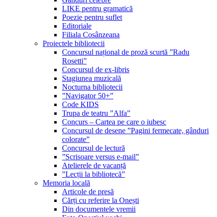
LIKE pentru gramatică
Poezie pentru suflet
Editoriale
Filiala Cosânzeana
Proiectele bibliotecii
Concursul național de proză scurtă ”Radu
Rosetti”
Concursul de ex-libris
Stagiunea muzicală
Nocturna bibliotecii
”Navigator 50+”
Code KIDS
Trupa de teatru ”Alfa”
Concurs – Cartea pe care o iubesc
Concursul de desene ”Pagini fermecate, gânduri
colorate”
Concursul de lectură
”Scrisoare versus e-mail”
Atelierele de vacanță
”Lecții la bibliotecă”
Memoria locală
Articole de presă
Cărți cu referire la Onești
Din documentele vremii