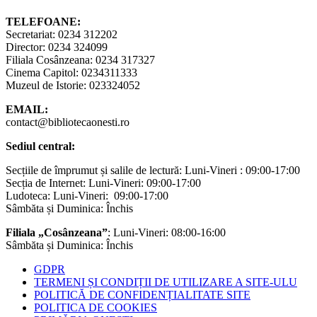
TELEFOANE:
Secretariat: 0234 312202
Director: 0234 324099
Filiala Cosânzeana: 0234 317327
Cinema Capitol: 0234311333
Muzeul de Istorie: 023324052
EMAIL:
contact@bibliotecaonesti.ro
Sediul central:
Secțiile de împrumut și salile de lectură: Luni-Vineri : 09:00-17:00
Secția de Internet: Luni-Vineri: 09:00-17:00
Ludoteca: Luni-Vineri: 09:00-17:00
Sâmbăta și Duminica: Închis
Filiala „Cosânzeana”
: Luni-Vineri: 08:00-16:00
Sâmbăta și Duminica: Închis
GDPR
TERMENI ȘI CONDIȚII DE UTILIZARE A SITE-ULU
POLITICĂ DE CONFIDENȚIALITATE SITE
POLITICA DE COOKIES