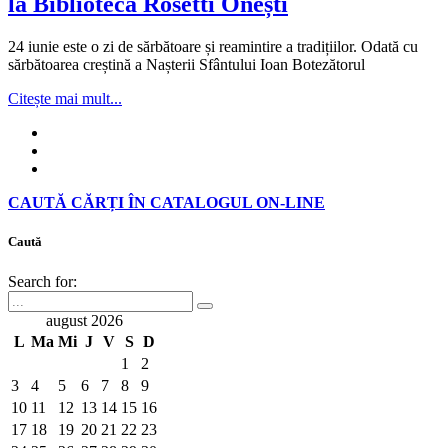
la Biblioteca Rosetti Onești
24 iunie este o zi de sărbătoare și reamintire a tradițiilor. Odată cu
sărbătoarea creștină a Nașterii Sfântului Ioan Botezătorul
Citește mai mult...
CAUTĂ CĂRȚI ÎN CATALOGUL ON-LINE
Caută
Search for:
august 2026
L
Ma
Mi
J
V
S
D
1
2
3
4
5
6
7
8
9
10
11
12
13
14
15
16
17
18
19
20
21
22
23