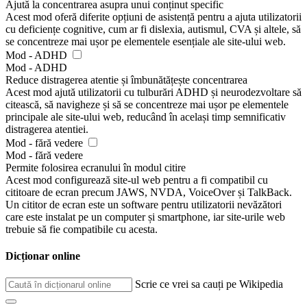
Ajută la concentrarea asupra unui conținut specific
Acest mod oferă diferite opțiuni de asistență pentru a ajuta utilizatorii
cu deficiențe cognitive, cum ar fi dislexia, autismul, CVA și altele, să
se concentreze mai ușor pe elementele esențiale ale site-ului web.
Mod - ADHD
Mod - ADHD
Reduce distragerea atentie și îmbunătățește concentrarea
Acest mod ajută utilizatorii cu tulburări ADHD și neurodezvoltare să
citească, să navigheze și să se concentreze mai ușor pe elementele
principale ale site-ului web, reducând în același timp semnificativ
distragerea atentiei.
Mod - fără vedere
Mod - fără vedere
Permite folosirea ecranului în modul citire
Acest mod configurează site-ul web pentru a fi compatibil cu
cititoare de ecran precum JAWS, NVDA, VoiceOver și TalkBack.
Un cititor de ecran este un software pentru utilizatorii nevăzători
care este instalat pe un computer și smartphone, iar site-urile web
trebuie să fie compatibile cu acesta.
Dicționar online
Scrie ce vrei sa cauți pe Wikipedia