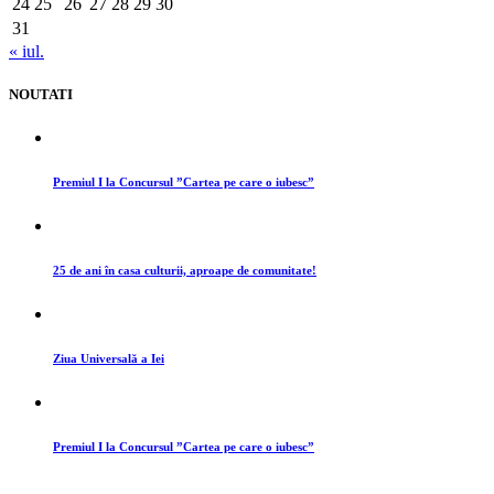
24
25
26
27
28
29
30
31
« iul.
NOUTATI
Premiul I la Concursul ”Cartea pe care o iubesc”
25 de ani în casa culturii, aproape de comunitate!
Ziua Universală a Iei
Premiul I la Concursul ”Cartea pe care o iubesc”