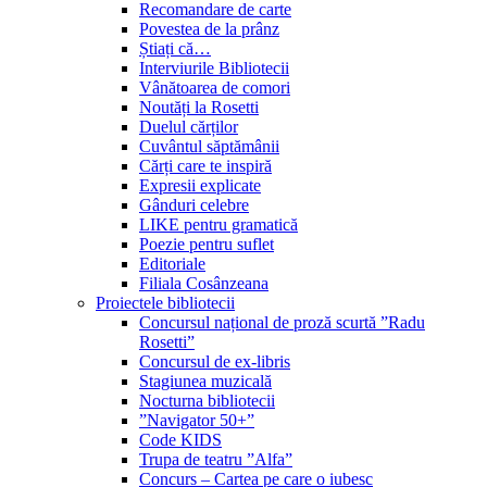
Recomandare de carte
Povestea de la prânz
Știați că…
Interviurile Bibliotecii
Vânătoarea de comori
Noutăți la Rosetti
Duelul cărților
Cuvântul săptămânii
Cărți care te inspiră
Expresii explicate
Gânduri celebre
LIKE pentru gramatică
Poezie pentru suflet
Editoriale
Filiala Cosânzeana
Proiectele bibliotecii
Concursul național de proză scurtă ”Radu
Rosetti”
Concursul de ex-libris
Stagiunea muzicală
Nocturna bibliotecii
”Navigator 50+”
Code KIDS
Trupa de teatru ”Alfa”
Concurs – Cartea pe care o iubesc