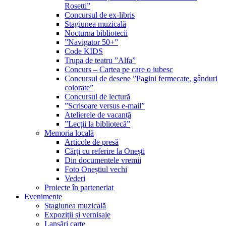
Rosetti”
Concursul de ex-libris
Stagiunea muzicală
Nocturna bibliotecii
”Navigator 50+”
Code KIDS
Trupa de teatru ”Alfa”
Concurs – Cartea pe care o iubesc
Concursul de desene ”Pagini fermecate, gânduri
colorate”
Concursul de lectură
”Scrisoare versus e-mail”
Atelierele de vacanță
”Lecții la bibliotecă”
Memoria locală
Articole de presă
Cărți cu referire la Onești
Din documentele vremii
Foto Oneștiul vechi
Vederi
Proiecte în parteneriat
Evenimente
Stagiunea muzicală
Expoziții și vernisaje
Lansări carte