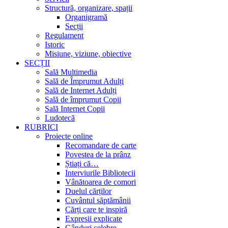
Structură, organizare, spații
Organigramă
Secții
Regulament
Istoric
Misiune, viziune, obiective
SECȚII
Sală Multimedia
Sală de Împrumut Adulți
Sală de Internet Adulți
Sală de împrumut Copii
Sală Internet Copii
Ludotecă
RUBRICI
Proiecte online
Recomandare de carte
Povestea de la prânz
Știați că…
Interviurile Bibliotecii
Vânătoarea de comori
Duelul cărților
Cuvântul săptămânii
Cărți care te inspiră
Expresii explicate
Gânduri celebre