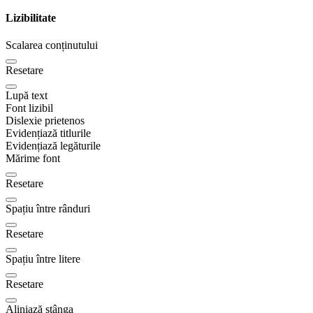
Lizibilitate
Scalarea conținutului
Resetare
Lupă text
Font lizibil
Dislexie prietenos
Evidențiază titlurile
Evidențiază legăturile
Mărime font
Resetare
Spațiu între rânduri
Resetare
Spațiu între litere
Resetare
Aliniază stânga