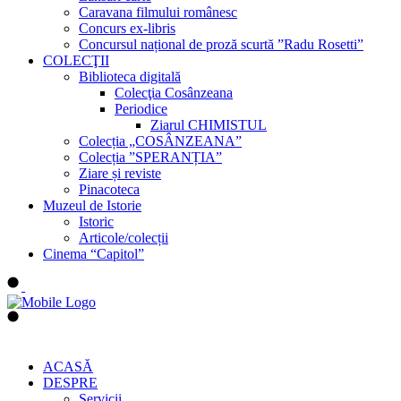
Caravana filmului românesc
Concurs ex-libris
Concursul național de proză scurtă ”Radu Rosetti”
COLECŢII
Biblioteca digitală
Colecţia Cosânzeana
Periodice
Ziarul CHIMISTUL
Colecția „COSÂNZEANA”
Colecția ”SPERANȚIA”
Ziare și reviste
Pinacoteca
Muzeul de Istorie
Istoric
Articole/colecții
Cinema “Capitol”
ACASĂ
DESPRE
Servicii