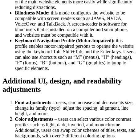
on the main website elements more easily while significantly
reducing distractions.
Blindness Mode:
this mode configures the website to be
compatible with screen-readers such as JAWS, NVDA,
VoiceOver, and TalkBack. A screen-reader is software for
blind users that is installed on a computer and smartphone,
and websites must be compatible with it.
Keyboard Navigation Profile (Motor-Impaired):
this
profile enables motor-impaired persons to operate the website
using the keyboard Tab, Shift+Tab, and the Enter keys. Users
can also use shortcuts such as “M” (menus), “H” (headings),
“F” (forms), “B” (buttons), and “G” (graphics) to jump to
specific elements.
Additional UI, design, and readability
adjustments
Font adjustments –
users, can increase and decrease its size,
change its family (type), adjust the spacing, alignment, line
height, and more.
Color adjustments –
users can select various color contrast
profiles such as light, dark, inverted, and monochrome.
Additionally, users can swap color schemes of titles, texts, and
backgrounds, with over 7 different coloring options.