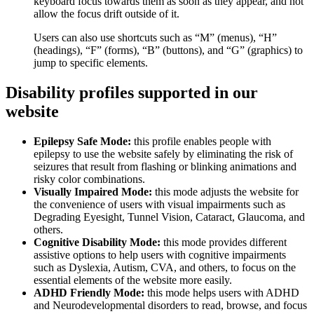
keyboard focus towards them as soon as they appear, and not
allow the focus drift outside of it.
Users can also use shortcuts such as “M” (menus), “H”
(headings), “F” (forms), “B” (buttons), and “G” (graphics) to
jump to specific elements.
Disability profiles supported in our
website
Epilepsy Safe Mode:
this profile enables people with
epilepsy to use the website safely by eliminating the risk of
seizures that result from flashing or blinking animations and
risky color combinations.
Visually Impaired Mode:
this mode adjusts the website for
the convenience of users with visual impairments such as
Degrading Eyesight, Tunnel Vision, Cataract, Glaucoma, and
others.
Cognitive Disability Mode:
this mode provides different
assistive options to help users with cognitive impairments
such as Dyslexia, Autism, CVA, and others, to focus on the
essential elements of the website more easily.
ADHD Friendly Mode:
this mode helps users with ADHD
and Neurodevelopmental disorders to read, browse, and focus