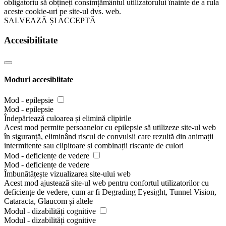
obligatoriu să obțineți consimțământul utilizatorului înainte de a rula
aceste cookie-uri pe site-ul dvs. web.
SALVEAZĂ ȘI ACCEPTĂ
Accesibilitate
Moduri accesiblitate
Mod - epilepsie
Mod - epilepsie
Îndepărtează culoarea și elimină clipirile
Acest mod permite persoanelor cu epilepsie să utilizeze site-ul web
în siguranță, eliminând riscul de convulsii care rezultă din animații
intermitente sau clipitoare și combinații riscante de culori
Mod - deficiențe de vedere
Mod - deficiențe de vedere
Îmbunătățește vizualizarea site-ului web
Acest mod ajustează site-ul web pentru confortul utilizatorilor cu
deficiențe de vedere, cum ar fi Degrading Eyesight, Tunnel Vision,
Cataracta, Glaucom și altele
Modul - dizabilități cognitive
Modul - dizabilități cognitive