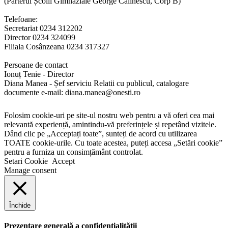
(Parterul Școlii Gimnaziale George Călinescu, Corp B)
Telefoane:
Secretariat 0234 312202
Director 0234 324099
Filiala Cosânzeana 0234 317327
Persoane de contact
Ionuț Tenie - Director
Diana Manea - Șef serviciu Relatii cu publicul, catalogare
documente e-mail: diana.manea@onesti.ro
Folosim cookie-uri pe site-ul nostru web pentru a vă oferi cea mai
relevantă experiență, amintindu-vă preferințele și repetând vizitele.
Dând clic pe „Acceptați toate”, sunteți de acord cu utilizarea
TOATE cookie-urile. Cu toate acestea, puteți accesa „Setări cookie”
pentru a furniza un consimțământ controlat.
Setari Cookie
Accept
Manage consent
Închide
Prezentare generală a confidențialității