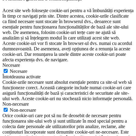
Acest site web folosește cookie-uri pentru a vă îmbunătăți experiența
în timp ce navigați prin site. Dintre acestea, cookie-urile clasificate
ca fiind necesare sunt stocate în browserul dvs., deoarece sunt
esențiale pentru funcționarea funcționalităților de bază ale site-ului
web. De asemenea, folosim cookie-uri terțe care ne ajută să
analizăm și să înțelegem modul în care utilizați acest site web.
Aceste cookie-uri vor fi stocate în browser-ul dvs. numai cu acordul
dumneavoastră. De asemenea, aveți opțiunea de a renunța la aceste
cookie-uri. Dar renunțarea la unele dintre aceste cookie-uri poate
afecta experiența dvs. de navigare.
Necesare
Necesare
Întotdeauna activate
Cookie-urile necesare sunt absolut esențiale pentru ca site-ul web să
funcționeze corect. Această categorie include numai cookie-uri care
asigură funcționalități de bază și caracteristici de securitate ale site-
ului web. Aceste cookie-uri nu stochează nicio informație personală.
Non-necesare
Non-necesare
Orice cookie-uri care pot să nu fie deosebit de necesare pentru
funcționarea site-ului web și sunt utilizate în mod special pentru a
colecta date personale ale utilizatorilor prin analize, reclame, alte
conținuturi încorporate sunt denumite cookie-uri ne-necesare. Este