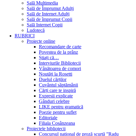
Sală Multimedia
Sală de Împrumut Adulți
Sală de Internet Adulți
Sală de împrumut Copii
Sală Internet Copii
Ludotecă
RUBRICI
Proiecte online
Recomandare de carte
Povestea de la prânz
Știați că…
Interviurile Bibliotecii
Vânătoarea de comori
Noutăți la Rosetti
Duelul cărților
Cuvântul săptămânii
Cărți care te inspiră
Expresii explicate
Gânduri celebre
LIKE pentru gramatică
Poezie pentru suflet
Editoriale
Filiala Cosânzeana
Proiectele bibliotecii
Concursul național de proză scurtă ”Radu