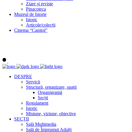
Ziare și reviste
Pinacoteca
Muzeul de Istorie
Istoric
Articole/colecții
Cinema “Capitol”
DESPRE
Servicii
Structură, organizare, spații
Organigramă
Secții
Regulament
Istoric
Misiune, viziune, obiective
SECȚII
Sală Multimedia
Sală de Împrumut Adulți