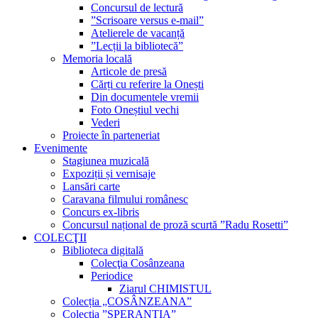
Concursul de lectură
”Scrisoare versus e-mail”
Atelierele de vacanță
”Lecții la bibliotecă”
Memoria locală
Articole de presă
Cărți cu referire la Onești
Din documentele vremii
Foto Oneștiul vechi
Vederi
Proiecte în parteneriat
Evenimente
Stagiunea muzicală
Expoziții și vernisaje
Lansări carte
Caravana filmului românesc
Concurs ex-libris
Concursul național de proză scurtă ”Radu Rosetti”
COLECŢII
Biblioteca digitală
Colecţia Cosânzeana
Periodice
Ziarul CHIMISTUL
Colecția „COSÂNZEANA”
Colecția ”SPERANȚIA”