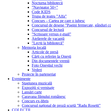
Nocturna bibliotecii
”Navigator 50+”
Code KIDS
Trupa de teatru ”Alfa”
Concurs – Cartea pe care o iubesc
Concursul de desene ”Pagini fermecate, gânduri co
Concursul de lectură
”Scrisoare versus e-mail”
Atelierele de vacanță
”Lecții la bibliotecă”
Memoria locală
Articole de presă
Cărți cu referire la Onești
Din documentele vremii
Foto Oneștiul vechi
Vederi
Proiecte în parteneriat
Evenimente
Stagiunea muzicală
Expoziții și vernisaje
Lansări carte
Caravana filmului românesc
Concurs ex-libris
Concursul național de proză scurtă ”Radu Rosetti”
COLECŢII