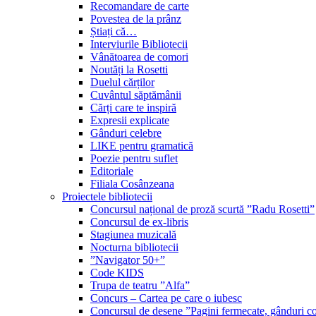
Recomandare de carte
Povestea de la prânz
Știați că…
Interviurile Bibliotecii
Vânătoarea de comori
Noutăți la Rosetti
Duelul cărților
Cuvântul săptămânii
Cărți care te inspiră
Expresii explicate
Gânduri celebre
LIKE pentru gramatică
Poezie pentru suflet
Editoriale
Filiala Cosânzeana
Proiectele bibliotecii
Concursul național de proză scurtă ”Radu Rosetti”
Concursul de ex-libris
Stagiunea muzicală
Nocturna bibliotecii
”Navigator 50+”
Code KIDS
Trupa de teatru ”Alfa”
Concurs – Cartea pe care o iubesc
Concursul de desene ”Pagini fermecate, gânduri co