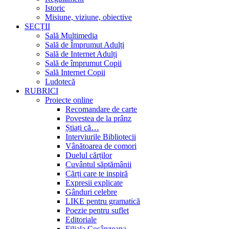
Istoric
Misiune, viziune, obiective
SECȚII
Sală Multimedia
Sală de Împrumut Adulți
Sală de Internet Adulți
Sală de împrumut Copii
Sală Internet Copii
Ludotecă
RUBRICI
Proiecte online
Recomandare de carte
Povestea de la prânz
Știați că…
Interviurile Bibliotecii
Vânătoarea de comori
Duelul cărților
Cuvântul săptămânii
Cărți care te inspiră
Expresii explicate
Gânduri celebre
LIKE pentru gramatică
Poezie pentru suflet
Editoriale
Filiala Cosânzeana