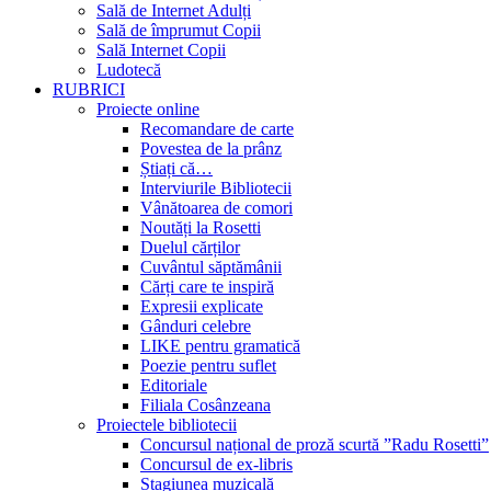
Sală de Internet Adulți
Sală de împrumut Copii
Sală Internet Copii
Ludotecă
RUBRICI
Proiecte online
Recomandare de carte
Povestea de la prânz
Știați că…
Interviurile Bibliotecii
Vânătoarea de comori
Noutăți la Rosetti
Duelul cărților
Cuvântul săptămânii
Cărți care te inspiră
Expresii explicate
Gânduri celebre
LIKE pentru gramatică
Poezie pentru suflet
Editoriale
Filiala Cosânzeana
Proiectele bibliotecii
Concursul național de proză scurtă ”Radu Rosetti”
Concursul de ex-libris
Stagiunea muzicală