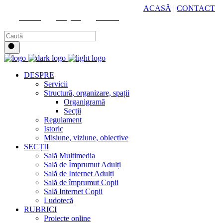
HUB CULTURAL ZONAL
ACASĂ
|
CONTACT
Youtube
Instagram
Facebook
DESPRE
Servicii
Structură, organizare, spații
Organigramă
Secții
Regulament
Istoric
Misiune, viziune, obiective
SECȚII
Sală Multimedia
Sală de Împrumut Adulți
Sală de Internet Adulți
Sală de împrumut Copii
Sală Internet Copii
Ludotecă
RUBRICI
Proiecte online