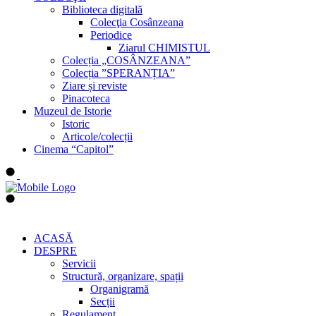
Biblioteca digitală
Colecţia Cosânzeana
Periodice
Ziarul CHIMISTUL
Colecția „COSÂNZEANA”
Colecția ”SPERANȚIA”
Ziare și reviste
Pinacoteca
Muzeul de Istorie
Istoric
Articole/colecții
Cinema “Capitol”
ACASĂ
DESPRE
Servicii
Structură, organizare, spații
Organigramă
Secții
Regulament