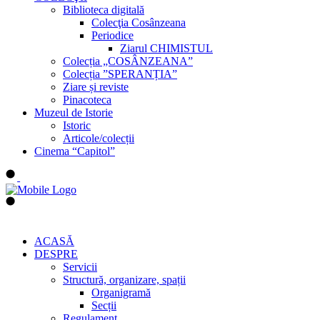
Biblioteca digitală
Colecţia Cosânzeana
Periodice
Ziarul CHIMISTUL
Colecția „COSÂNZEANA”
Colecția ”SPERANȚIA”
Ziare și reviste
Pinacoteca
Muzeul de Istorie
Istoric
Articole/colecții
Cinema “Capitol”
ACASĂ
DESPRE
Servicii
Structură, organizare, spații
Organigramă
Secții
Regulament