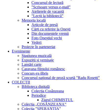
Concursul de lectură
”Scrisoare versus e-mail”
Atelierele de vacanță
”Lecții la bibliotecă”
Memoria locală
Articole de presă
Cărți cu referire la Onești
Din documentele vremii
Foto Oneștiul vechi
Vederi
Proiecte în parteneriat
Evenimente
Stagiunea muzicală
Expoziții și vernisaje
Lansări carte
Caravana filmului românesc
Concurs ex-libris
Concursul național de proză scurtă ”Radu Rosetti”
COLECŢII
Biblioteca digitală
Colecţia Cosânzeana
Periodice
Ziarul CHIMISTUL
Colecția „COSÂNZEANA”
Colecția ”SPERANȚIA”