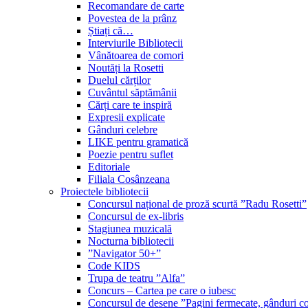
Recomandare de carte
Povestea de la prânz
Știați că…
Interviurile Bibliotecii
Vânătoarea de comori
Noutăți la Rosetti
Duelul cărților
Cuvântul săptămânii
Cărți care te inspiră
Expresii explicate
Gânduri celebre
LIKE pentru gramatică
Poezie pentru suflet
Editoriale
Filiala Cosânzeana
Proiectele bibliotecii
Concursul național de proză scurtă ”Radu Rosetti”
Concursul de ex-libris
Stagiunea muzicală
Nocturna bibliotecii
”Navigator 50+”
Code KIDS
Trupa de teatru ”Alfa”
Concurs – Cartea pe care o iubesc
Concursul de desene ”Pagini fermecate, gânduri co