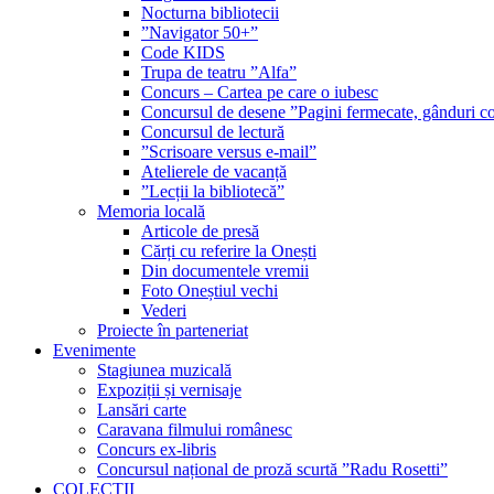
Nocturna bibliotecii
”Navigator 50+”
Code KIDS
Trupa de teatru ”Alfa”
Concurs – Cartea pe care o iubesc
Concursul de desene ”Pagini fermecate, gânduri co
Concursul de lectură
”Scrisoare versus e-mail”
Atelierele de vacanță
”Lecții la bibliotecă”
Memoria locală
Articole de presă
Cărți cu referire la Onești
Din documentele vremii
Foto Oneștiul vechi
Vederi
Proiecte în parteneriat
Evenimente
Stagiunea muzicală
Expoziții și vernisaje
Lansări carte
Caravana filmului românesc
Concurs ex-libris
Concursul național de proză scurtă ”Radu Rosetti”
COLECŢII