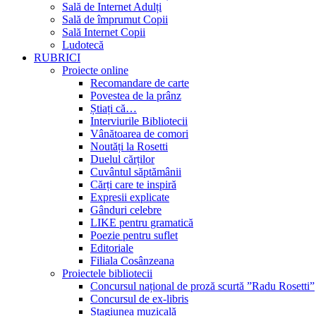
Sală de Internet Adulți
Sală de împrumut Copii
Sală Internet Copii
Ludotecă
RUBRICI
Proiecte online
Recomandare de carte
Povestea de la prânz
Știați că…
Interviurile Bibliotecii
Vânătoarea de comori
Noutăți la Rosetti
Duelul cărților
Cuvântul săptămânii
Cărți care te inspiră
Expresii explicate
Gânduri celebre
LIKE pentru gramatică
Poezie pentru suflet
Editoriale
Filiala Cosânzeana
Proiectele bibliotecii
Concursul național de proză scurtă ”Radu Rosetti”
Concursul de ex-libris
Stagiunea muzicală