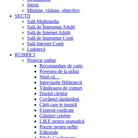
Istoric
Misiune, viziune, obiective
SECȚII
Sală Multimedia
Sală de Împrumut Adulți
Sală de Internet Adulți
Sală de împrumut Copii
Sală Internet Copii
Ludotecă
RUBRICI
Proiecte online
Recomandare de carte
Povestea de la prânz
Știați că…
Interviurile Bibliotecii
Vânătoarea de comori
Duelul cărților
Cuvântul săptămânii
Cărți care te inspiră
Expresii explicate
Gânduri celebre
LIKE pentru gramatică
Poezie pentru suflet
Editoriale
Filiala Cosânzeana