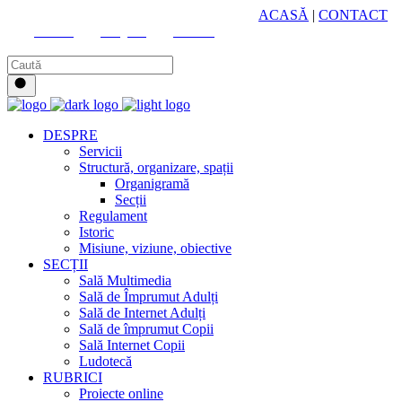
HUB CULTURAL ZONAL
ACASĂ
|
CONTACT
Youtube
Instagram
Facebook
DESPRE
Servicii
Structură, organizare, spații
Organigramă
Secții
Regulament
Istoric
Misiune, viziune, obiective
SECȚII
Sală Multimedia
Sală de Împrumut Adulți
Sală de Internet Adulți
Sală de împrumut Copii
Sală Internet Copii
Ludotecă
RUBRICI
Proiecte online