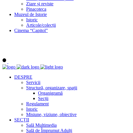
Ziare și reviste
Pinacoteca
Muzeul de Istorie
Istoric
Articole/colecții
Cinema “Capitol”
DESPRE
Servicii
Structură, organizare, spații
Organigramă
Secții
Regulament
Istoric
Misiune, viziune, obiective
SECȚII
Sală Multimedia
Sală de Împrumut Adulți