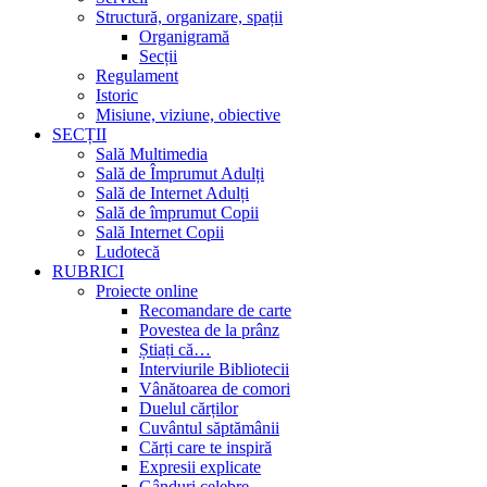
Structură, organizare, spații
Organigramă
Secții
Regulament
Istoric
Misiune, viziune, obiective
SECȚII
Sală Multimedia
Sală de Împrumut Adulți
Sală de Internet Adulți
Sală de împrumut Copii
Sală Internet Copii
Ludotecă
RUBRICI
Proiecte online
Recomandare de carte
Povestea de la prânz
Știați că…
Interviurile Bibliotecii
Vânătoarea de comori
Duelul cărților
Cuvântul săptămânii
Cărți care te inspiră
Expresii explicate
Gânduri celebre