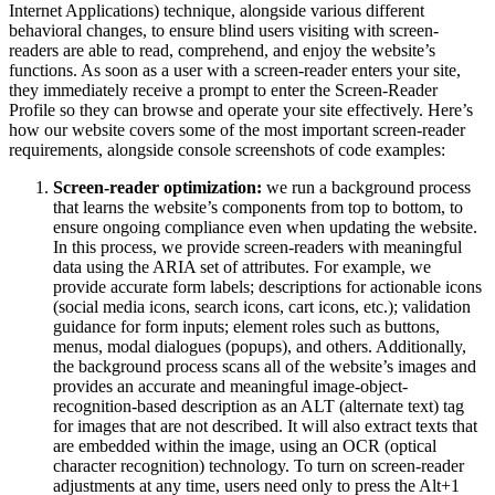
Internet Applications) technique, alongside various different
behavioral changes, to ensure blind users visiting with screen-
readers are able to read, comprehend, and enjoy the website’s
functions. As soon as a user with a screen-reader enters your site,
they immediately receive a prompt to enter the Screen-Reader
Profile so they can browse and operate your site effectively. Here’s
how our website covers some of the most important screen-reader
requirements, alongside console screenshots of code examples:
Screen-reader optimization:
we run a background process
that learns the website’s components from top to bottom, to
ensure ongoing compliance even when updating the website.
In this process, we provide screen-readers with meaningful
data using the ARIA set of attributes. For example, we
provide accurate form labels; descriptions for actionable icons
(social media icons, search icons, cart icons, etc.); validation
guidance for form inputs; element roles such as buttons,
menus, modal dialogues (popups), and others. Additionally,
the background process scans all of the website’s images and
provides an accurate and meaningful image-object-
recognition-based description as an ALT (alternate text) tag
for images that are not described. It will also extract texts that
are embedded within the image, using an OCR (optical
character recognition) technology. To turn on screen-reader
adjustments at any time, users need only to press the Alt+1