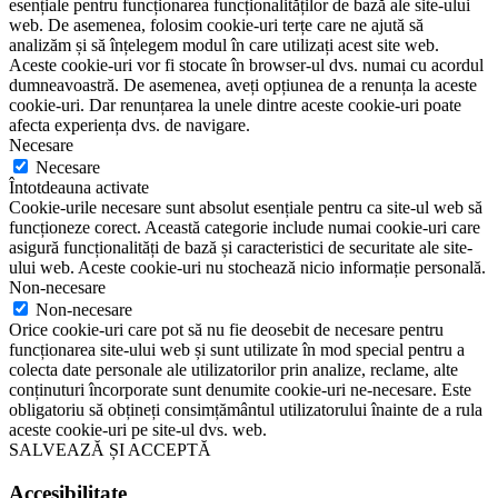
esențiale pentru funcționarea funcționalităților de bază ale site-ului
web. De asemenea, folosim cookie-uri terțe care ne ajută să
analizăm și să înțelegem modul în care utilizați acest site web.
Aceste cookie-uri vor fi stocate în browser-ul dvs. numai cu acordul
dumneavoastră. De asemenea, aveți opțiunea de a renunța la aceste
cookie-uri. Dar renunțarea la unele dintre aceste cookie-uri poate
afecta experiența dvs. de navigare.
Necesare
Necesare
Întotdeauna activate
Cookie-urile necesare sunt absolut esențiale pentru ca site-ul web să
funcționeze corect. Această categorie include numai cookie-uri care
asigură funcționalități de bază și caracteristici de securitate ale site-
ului web. Aceste cookie-uri nu stochează nicio informație personală.
Non-necesare
Non-necesare
Orice cookie-uri care pot să nu fie deosebit de necesare pentru
funcționarea site-ului web și sunt utilizate în mod special pentru a
colecta date personale ale utilizatorilor prin analize, reclame, alte
conținuturi încorporate sunt denumite cookie-uri ne-necesare. Este
obligatoriu să obțineți consimțământul utilizatorului înainte de a rula
aceste cookie-uri pe site-ul dvs. web.
SALVEAZĂ ȘI ACCEPTĂ
Accesibilitate