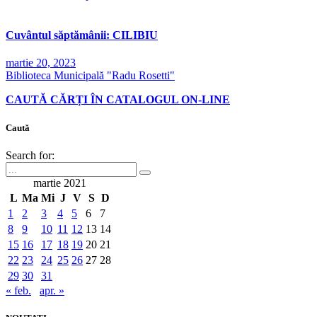
Cuvântul săptămânii: CILIBIU
martie 20, 2023
Biblioteca Municipală "Radu Rosetti"
CAUTĂ CĂRȚI ÎN CATALOGUL ON-LINE
Caută
Search for:
martie 2021
L
Ma
Mi
J
V
S
D
1
2
3
4
5
6
7
8
9
10
11
12
13
14
15
16
17
18
19
20
21
22
23
24
25
26
27
28
29
30
31
« feb.
apr. »