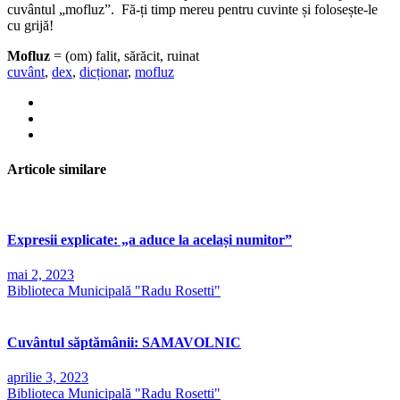
cuvântul „mofluz”. Fă-ți timp mereu pentru cuvinte și folosește-le
cu grijă!
Mofluz
= (om) falit, sărăcit, ruinat
cuvânt
,
dex
,
dicționar
,
mofluz
Articole similare
Expresii explicate: „a aduce la același numitor”
mai 2, 2023
Biblioteca Municipală "Radu Rosetti"
Cuvântul săptămânii: SAMAVOLNIC
aprilie 3, 2023
Biblioteca Municipală "Radu Rosetti"