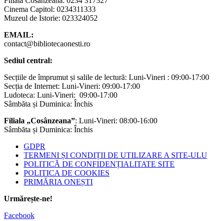
Filiala Cosânzeana: 0234 317327
Cinema Capitol: 0234311333
Muzeul de Istorie: 023324052
EMAIL:
contact@bibliotecaonesti.ro
Sediul central:
Secțiile de împrumut și salile de lectură: Luni-Vineri : 09:00-17:00
Secția de Internet: Luni-Vineri: 09:00-17:00
Ludoteca: Luni-Vineri: 09:00-17:00
Sâmbăta și Duminica: Închis
Filiala „Cosânzeana”
: Luni-Vineri: 08:00-16:00
Sâmbăta și Duminica: Închis
GDPR
TERMENI ȘI CONDIȚII DE UTILIZARE A SITE-ULU
POLITICĂ DE CONFIDENȚIALITATE SITE
POLITICA DE COOKIES
PRIMĂRIA ONEȘTI
Urmărește-ne!
Facebook