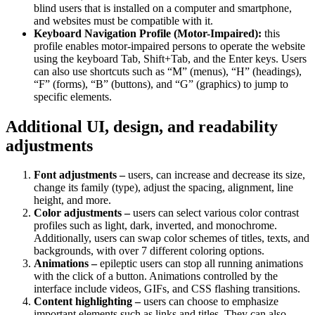
blind users that is installed on a computer and smartphone,
and websites must be compatible with it.
Keyboard Navigation Profile (Motor-Impaired):
this
profile enables motor-impaired persons to operate the website
using the keyboard Tab, Shift+Tab, and the Enter keys. Users
can also use shortcuts such as “M” (menus), “H” (headings),
“F” (forms), “B” (buttons), and “G” (graphics) to jump to
specific elements.
Additional UI, design, and readability
adjustments
Font adjustments –
users, can increase and decrease its size,
change its family (type), adjust the spacing, alignment, line
height, and more.
Color adjustments –
users can select various color contrast
profiles such as light, dark, inverted, and monochrome.
Additionally, users can swap color schemes of titles, texts, and
backgrounds, with over 7 different coloring options.
Animations –
epileptic users can stop all running animations
with the click of a button. Animations controlled by the
interface include videos, GIFs, and CSS flashing transitions.
Content highlighting –
users can choose to emphasize
important elements such as links and titles. They can also