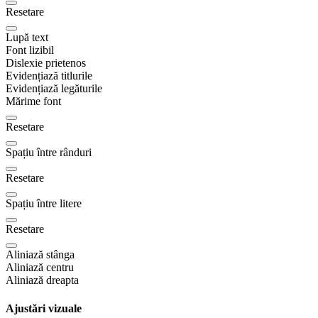
Resetare
Lupă text
Font lizibil
Dislexie prietenos
Evidențiază titlurile
Evidențiază legăturile
Mărime font
Resetare
Spațiu între rânduri
Resetare
Spațiu între litere
Resetare
Aliniază stânga
Aliniază centru
Aliniază dreapta
Ajustări vizuale