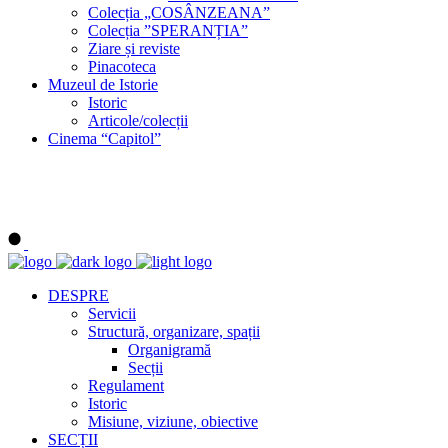
Colecția „COSÂNZEANA”
Colecția ”SPERANȚIA”
Ziare și reviste
Pinacoteca
Muzeul de Istorie
Istoric
Articole/colecții
Cinema “Capitol”
DESPRE
Servicii
Structură, organizare, spații
Organigramă
Secții
Regulament
Istoric
Misiune, viziune, obiective
SECȚII