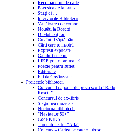
Recomandare de carte
Povestea de la prânz
Știați că…
Interviurile Bibliotecii
Vânătoarea de comori
Noutăți la Rosetti
Duelul cărților
Cuvântul săptămânii
Cărți care te inspiră
Expresii explicate
Gânduri celebre
LIKE pentru gramatică
Poezie pentru suflet
Editoriale
Filiala Cosânzeana
Proiectele bibliotecii
Concursul național de proză scurtă ”Radu
Rosetti”
Concursul de ex-libris
Stagiunea muzicală
Nocturna bibliotecii
”Navigator 50+”
Code KIDS
Trupa de teatru ”Alfa”
Concurs – Cartea pe care o iubesc