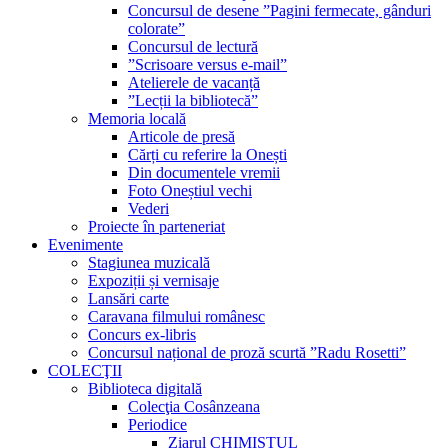
Concursul de desene ”Pagini fermecate, gânduri
colorate”
Concursul de lectură
”Scrisoare versus e-mail”
Atelierele de vacanță
”Lecții la bibliotecă”
Memoria locală
Articole de presă
Cărți cu referire la Onești
Din documentele vremii
Foto Oneștiul vechi
Vederi
Proiecte în parteneriat
Evenimente
Stagiunea muzicală
Expoziții și vernisaje
Lansări carte
Caravana filmului românesc
Concurs ex-libris
Concursul național de proză scurtă ”Radu Rosetti”
COLECŢII
Biblioteca digitală
Colecţia Cosânzeana
Periodice
Ziarul CHIMISTUL