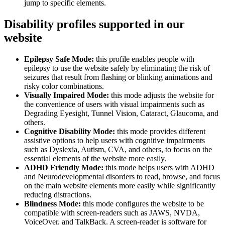
jump to specific elements.
Disability profiles supported in our
website
Epilepsy Safe Mode:
this profile enables people with
epilepsy to use the website safely by eliminating the risk of
seizures that result from flashing or blinking animations and
risky color combinations.
Visually Impaired Mode:
this mode adjusts the website for
the convenience of users with visual impairments such as
Degrading Eyesight, Tunnel Vision, Cataract, Glaucoma, and
others.
Cognitive Disability Mode:
this mode provides different
assistive options to help users with cognitive impairments
such as Dyslexia, Autism, CVA, and others, to focus on the
essential elements of the website more easily.
ADHD Friendly Mode:
this mode helps users with ADHD
and Neurodevelopmental disorders to read, browse, and focus
on the main website elements more easily while significantly
reducing distractions.
Blindness Mode:
this mode configures the website to be
compatible with screen-readers such as JAWS, NVDA,
VoiceOver, and TalkBack. A screen-reader is software for