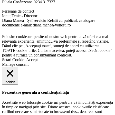
Filiala Cosânzeana 0234 317327
Persoane de contact
Ionuț Tenie - Director
Diana Manea - Șef serviciu Relatii cu publicul, catalogare
documente e-mail: diana.manea@onesti.ro
Folosim cookie-uri pe site-ul nostru web pentru a vă oferi cea mai
relevantă experiență, amintindu-vă preferințele și repetând vizitele.
Dând clic pe „Acceptați toate”, sunteți de acord cu utilizarea
TOATE cookie-urile. Cu toate acestea, puteți accesa „Setări cookie”
pentru a furniza un consimțământ controlat.
Setari Cookie
Accept
Manage consent
Închide
Prezentare generală a confidențialității
Acest site web folosește cookie-uri pentru a vă îmbunătăți experiența
în timp ce navigați prin site. Dintre acestea, cookie-urile clasificate
ca fiind necesare sunt stocate în browserul dvs., deoarece sunt