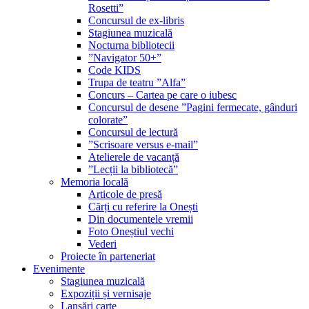
Rosetti”
Concursul de ex-libris
Stagiunea muzicală
Nocturna bibliotecii
”Navigator 50+”
Code KIDS
Trupa de teatru ”Alfa”
Concurs – Cartea pe care o iubesc
Concursul de desene ”Pagini fermecate, gânduri
colorate”
Concursul de lectură
”Scrisoare versus e-mail”
Atelierele de vacanță
”Lecții la bibliotecă”
Memoria locală
Articole de presă
Cărți cu referire la Onești
Din documentele vremii
Foto Oneștiul vechi
Vederi
Proiecte în parteneriat
Evenimente
Stagiunea muzicală
Expoziții și vernisaje
Lansări carte