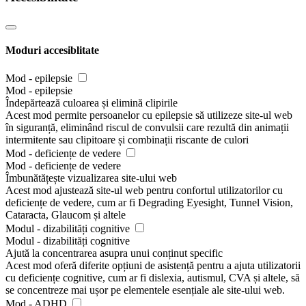
Moduri accesiblitate
Mod - epilepsie
Mod - epilepsie
Îndepărtează culoarea și elimină clipirile
Acest mod permite persoanelor cu epilepsie să utilizeze site-ul web
în siguranță, eliminând riscul de convulsii care rezultă din animații
intermitente sau clipitoare și combinații riscante de culori
Mod - deficiențe de vedere
Mod - deficiențe de vedere
Îmbunătățește vizualizarea site-ului web
Acest mod ajustează site-ul web pentru confortul utilizatorilor cu
deficiențe de vedere, cum ar fi Degrading Eyesight, Tunnel Vision,
Cataracta, Glaucom și altele
Modul - dizabilități cognitive
Modul - dizabilități cognitive
Ajută la concentrarea asupra unui conținut specific
Acest mod oferă diferite opțiuni de asistență pentru a ajuta utilizatorii
cu deficiențe cognitive, cum ar fi dislexia, autismul, CVA și altele, să
se concentreze mai ușor pe elementele esențiale ale site-ului web.
Mod - ADHD