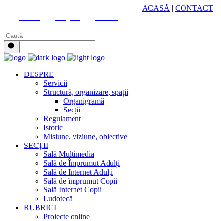
HUB CULTURAL ZONAL
ACASĂ
|
CONTACT
Youtube
Instagram
Facebook
DESPRE
Servicii
Structură, organizare, spații
Organigramă
Secții
Regulament
Istoric
Misiune, viziune, obiective
SECȚII
Sală Multimedia
Sală de Împrumut Adulți
Sală de Internet Adulți
Sală de împrumut Copii
Sală Internet Copii
Ludotecă
RUBRICI
Proiecte online