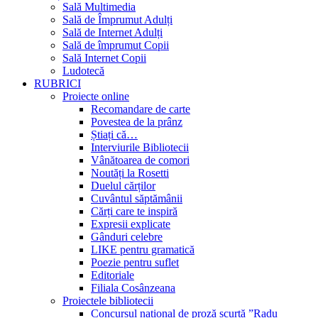
Sală Multimedia
Sală de Împrumut Adulți
Sală de Internet Adulți
Sală de împrumut Copii
Sală Internet Copii
Ludotecă
RUBRICI
Proiecte online
Recomandare de carte
Povestea de la prânz
Știați că…
Interviurile Bibliotecii
Vânătoarea de comori
Noutăți la Rosetti
Duelul cărților
Cuvântul săptămânii
Cărți care te inspiră
Expresii explicate
Gânduri celebre
LIKE pentru gramatică
Poezie pentru suflet
Editoriale
Filiala Cosânzeana
Proiectele bibliotecii
Concursul național de proză scurtă ”Radu