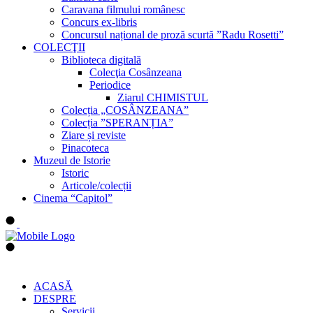
Caravana filmului românesc
Concurs ex-libris
Concursul național de proză scurtă ”Radu Rosetti”
COLECŢII
Biblioteca digitală
Colecţia Cosânzeana
Periodice
Ziarul CHIMISTUL
Colecția „COSÂNZEANA”
Colecția ”SPERANȚIA”
Ziare și reviste
Pinacoteca
Muzeul de Istorie
Istoric
Articole/colecții
Cinema “Capitol”
ACASĂ
DESPRE
Servicii