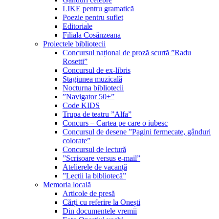
LIKE pentru gramatică
Poezie pentru suflet
Editoriale
Filiala Cosânzeana
Proiectele bibliotecii
Concursul național de proză scurtă ”Radu
Rosetti”
Concursul de ex-libris
Stagiunea muzicală
Nocturna bibliotecii
”Navigator 50+”
Code KIDS
Trupa de teatru ”Alfa”
Concurs – Cartea pe care o iubesc
Concursul de desene ”Pagini fermecate, gânduri
colorate”
Concursul de lectură
”Scrisoare versus e-mail”
Atelierele de vacanță
”Lecții la bibliotecă”
Memoria locală
Articole de presă
Cărți cu referire la Onești
Din documentele vremii