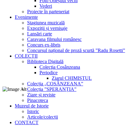
Foto Oneștiul vechi
Vederi
Proiecte în parteneriat
Evenimente
Stagiunea muzicală
Expoziții și vernisaje
Lansări carte
Caravana filmului românesc
Concurs ex-libris
Concursul național de proză scurtă ”Radu Rosetti”
COLECŢII
Biblioteca Digitală
Colecţia Cosânzeana
Periodice
Ziarul CHIMISTUL
Colecția „COSÂNZEANA”
Colecția ”SPERANȚIA”
Ziare și reviste
Pinacoteca
Muzeul de Istorie
Istoric
Articole/colecții
CONTACT