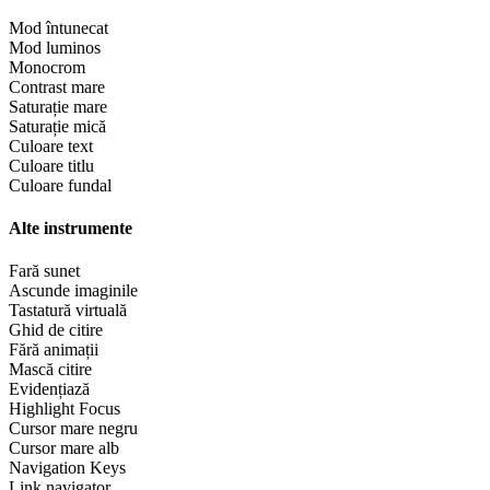
Mod întunecat
Mod luminos
Monocrom
Contrast mare
Saturație mare
Saturație mică
Culoare text
Culoare titlu
Culoare fundal
Alte instrumente
Fară sunet
Ascunde imaginile
Tastatură virtuală
Ghid de citire
Fără animații
Mască citire
Evidențiază
Highlight Focus
Cursor mare negru
Cursor mare alb
Navigation Keys
Link navigator