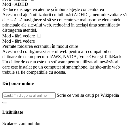
Mod - ADHD
Reduce distragerea atentie și îmbunătățește concentrarea
Acest mod ajută utilizatorii cu tulburări ADHD și neurodezvoltare să
citească, să navigheze și să se concentreze mai ușor pe elementele
principale ale site-ului web, reducând în același timp semnificativ
distragerea atentiei.
Mod - fără vedere
Mod - fără vedere
Permite folosirea ecranului în modul citire
Acest mod configurează site-ul web pentru a fi compatibil cu
cititoare de ecran precum JAWS, NVDA, VoiceOver și TalkBack.
Un cititor de ecran este un software pentru utilizatorii nevăzători
care este instalat pe un computer și smartphone, iar site-urile web
trebuie să fie compatibile cu acesta.
Dicționar online
Scrie ce vrei sa cauți pe Wikipedia
Lizibilitate
Scalarea conținutului