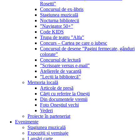
Rosetti”
Concursul de ex-libris
Stagiunea muzicală
Nocturna bibliotecii
”Navigator 50+”
Code KIDS
Trupa de teatru ”Alfa”
Concurs – Cartea pe care o iubesc
Concursul de desene ”Pagini fermecate, gânduri
colorate”
Concursul de lectură
”Scrisoare versus e-mail”
Atelierele de vacanță
”Lecții la bibliotecă”
Memoria locală
Articole de presă
Cărți cu referire la Onești
Din documentele vremii
Foto Oneștiul vechi
Vederi
Proiecte în parteneriat
Evenimente
Stagiunea muzicală
Expoziții și vernisaje
Lansări carte