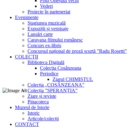
Foto Oneștiul vechi
Vederi
Proiecte în parteneriat
Evenimente
Stagiunea muzicală
Expoziții și vernisaje
Lansări carte
Caravana filmului românesc
Concurs ex-libris
Concursul național de proză scurtă ”Radu Rosetti”
COLECŢII
Biblioteca Digitală
Colecţia Cosânzeana
Periodice
Ziarul CHIMISTUL
Colecția „COSÂNZEANA”
Colecția ”SPERANȚIA”
Ziare și reviste
Pinacoteca
Muzeul de Istorie
Istoric
Articole/colecții
CONTACT