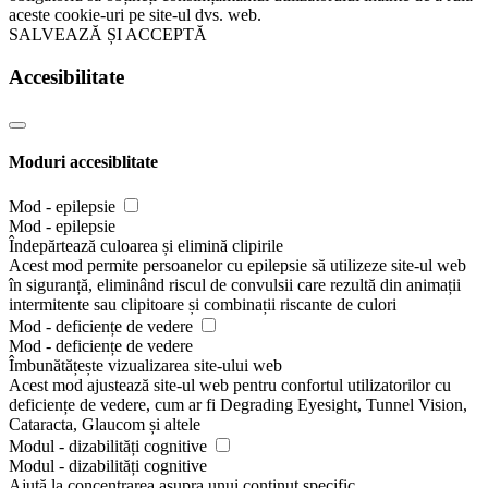
aceste cookie-uri pe site-ul dvs. web.
SALVEAZĂ ȘI ACCEPTĂ
Accesibilitate
Moduri accesiblitate
Mod - epilepsie
Mod - epilepsie
Îndepărtează culoarea și elimină clipirile
Acest mod permite persoanelor cu epilepsie să utilizeze site-ul web
în siguranță, eliminând riscul de convulsii care rezultă din animații
intermitente sau clipitoare și combinații riscante de culori
Mod - deficiențe de vedere
Mod - deficiențe de vedere
Îmbunătățește vizualizarea site-ului web
Acest mod ajustează site-ul web pentru confortul utilizatorilor cu
deficiențe de vedere, cum ar fi Degrading Eyesight, Tunnel Vision,
Cataracta, Glaucom și altele
Modul - dizabilități cognitive
Modul - dizabilități cognitive
Ajută la concentrarea asupra unui conținut specific