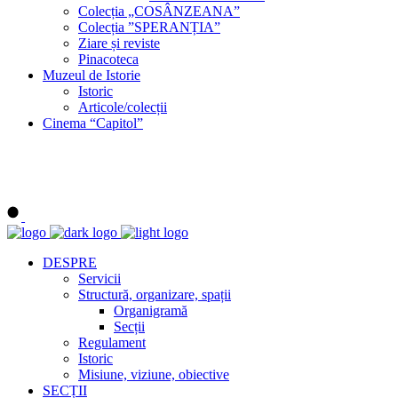
Colecția „COSÂNZEANA”
Colecția ”SPERANȚIA”
Ziare și reviste
Pinacoteca
Muzeul de Istorie
Istoric
Articole/colecții
Cinema “Capitol”
DESPRE
Servicii
Structură, organizare, spații
Organigramă
Secții
Regulament
Istoric
Misiune, viziune, obiective
SECȚII