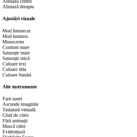
Aliniază centru
Aliniază dreapta
Ajustări vizuale
Mod întunecat
Mod luminos
Monocrom
Contrast mare
Saturație mare
Saturație mică
Culoare text
Culoare titlu
Culoare fundal
Alte instrumente
Fară sunet
Ascunde imaginile
Tastatură virtuală
Ghid de citire
Fără animații
Mască citire
Evidențiază