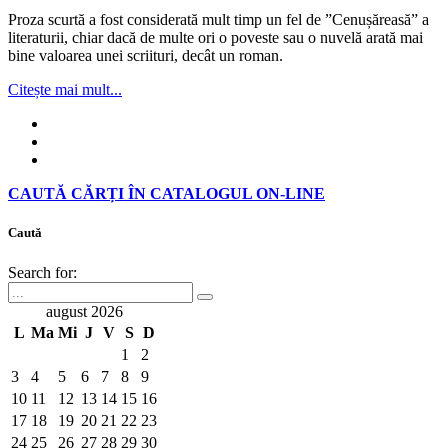
Proza scurtă a fost considerată mult timp un fel de ”Cenușăreasă” a
literaturii, chiar dacă de multe ori o poveste sau o nuvelă arată mai
bine valoarea unei scriituri, decât un roman.
Citește mai mult...
CAUTĂ CĂRȚI ÎN CATALOGUL ON-LINE
Caută
Search for:
august 2026
L
Ma
Mi
J
V
S
D
1
2
3
4
5
6
7
8
9
10
11
12
13
14
15
16
17
18
19
20
21
22
23
24
25
26
27
28
29
30