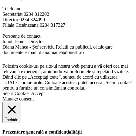
Telefoane:
Secretariat 0234 312202
Director 0234 324099
Filiala Cosânzeana 0234 317327
Persoane de contact
Ionuț Tenie - Director
Diana Manea - Șef serviciu Relatii cu publicul, catalogare
documente e-mail: diana.manea@onesti.ro
Folosim cookie-uri pe site-ul nostru web pentru a vă oferi cea mai
relevantă experiență, amintindu-vă preferințele și repetând vizitele.
Dând clic pe „Acceptați toate”, sunteți de acord cu utilizarea
TOATE cookie-urile. Cu toate acestea, puteți accesa „Setări cookie”
pentru a furniza un consimțământ controlat.
Setari Cookie
Accept
Manage consent
Închide
Prezentare generală a confidențialității