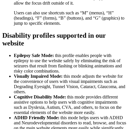
allow the focus drift outside of it.
Users can also use shortcuts such as “M” (menus), “H”
(headings), “F” (forms), “B” (buttons), and “G” (graphics) to
jump to specific elements.
Disability profiles supported in our
website
Epilepsy Safe Mode:
this profile enables people with
epilepsy to use the website safely by eliminating the risk of
seizures that result from flashing or blinking animations and
risky color combinations.
Visually Impaired Mode:
this mode adjusts the website for
the convenience of users with visual impairments such as
Degrading Eyesight, Tunnel Vision, Cataract, Glaucoma, and
others.
Cognitive Disability Mode:
this mode provides different
assistive options to help users with cognitive impairments
such as Dyslexia, Autism, CVA, and others, to focus on the
essential elements of the website more easily.
ADHD Friendly Mode:
this mode helps users with ADHD
and Neurodevelopmental disorders to read, browse, and focus
on the main website elements more easily while significantly