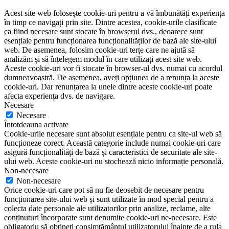
Acest site web folosește cookie-uri pentru a vă îmbunătăți experiența
în timp ce navigați prin site. Dintre acestea, cookie-urile clasificate
ca fiind necesare sunt stocate în browserul dvs., deoarece sunt
esențiale pentru funcționarea funcționalităților de bază ale site-ului
web. De asemenea, folosim cookie-uri terțe care ne ajută să
analizăm și să înțelegem modul în care utilizați acest site web.
Aceste cookie-uri vor fi stocate în browser-ul dvs. numai cu acordul
dumneavoastră. De asemenea, aveți opțiunea de a renunța la aceste
cookie-uri. Dar renunțarea la unele dintre aceste cookie-uri poate
afecta experiența dvs. de navigare.
Necesare
Necesare
Întotdeauna activate
Cookie-urile necesare sunt absolut esențiale pentru ca site-ul web să
funcționeze corect. Această categorie include numai cookie-uri care
asigură funcționalități de bază și caracteristici de securitate ale site-
ului web. Aceste cookie-uri nu stochează nicio informație personală.
Non-necesare
Non-necesare
Orice cookie-uri care pot să nu fie deosebit de necesare pentru
funcționarea site-ului web și sunt utilizate în mod special pentru a
colecta date personale ale utilizatorilor prin analize, reclame, alte
conținuturi încorporate sunt denumite cookie-uri ne-necesare. Este
obligatoriu să obțineți consimțământul utilizatorului înainte de a rula