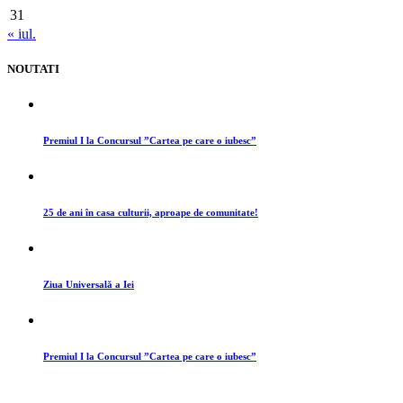
31
« iul.
NOUTATI
Premiul I la Concursul ”Cartea pe care o iubesc”
25 de ani în casa culturii, aproape de comunitate!
Ziua Universală a Iei
Premiul I la Concursul ”Cartea pe care o iubesc”