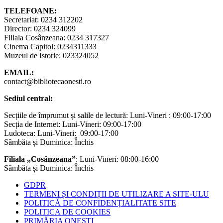
TELEFOANE:
Secretariat: 0234 312202
Director: 0234 324099
Filiala Cosânzeana: 0234 317327
Cinema Capitol: 0234311333
Muzeul de Istorie: 023324052
EMAIL:
contact@bibliotecaonesti.ro
Sediul central:
Secțiile de împrumut și salile de lectură: Luni-Vineri : 09:00-17:00
Secția de Internet: Luni-Vineri: 09:00-17:00
Ludoteca: Luni-Vineri: 09:00-17:00
Sâmbăta și Duminica: Închis
Filiala „Cosânzeana”
: Luni-Vineri: 08:00-16:00
Sâmbăta și Duminica: Închis
GDPR
TERMENI ȘI CONDIȚII DE UTILIZARE A SITE-ULU
POLITICĂ DE CONFIDENȚIALITATE SITE
POLITICA DE COOKIES
PRIMĂRIA ONEȘTI