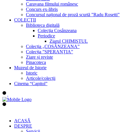
Caravana filmului românesc
Concurs ex-libris
Concursul național de proză scurtă ”Radu Rosetti”
COLECŢII
Biblioteca digitală
Colecţia Cosânzeana
Periodice
Ziarul CHIMISTUL
Colecția „COSÂNZEANA”
Colecția ”SPERANȚIA”
Ziare și reviste
Pinacoteca
Muzeul de Istorie
Istoric
Articole/colecții
Cinema “Capitol”
ACASĂ
DESPRE
Servicii