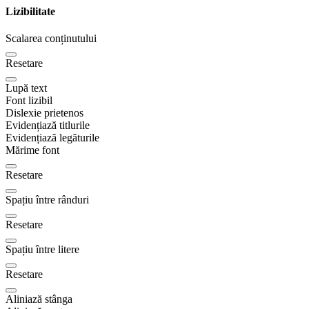
Lizibilitate
Scalarea conținutului
Resetare
Lupă text
Font lizibil
Dislexie prietenos
Evidențiază titlurile
Evidențiază legăturile
Mărime font
Resetare
Spațiu între rânduri
Resetare
Spațiu între litere
Resetare
Aliniază stânga