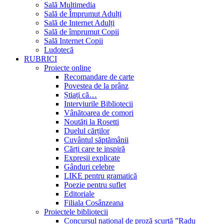
Sală Multimedia
Sală de Împrumut Adulți
Sală de Internet Adulți
Sală de împrumut Copii
Sală Internet Copii
Ludotecă
RUBRICI
Proiecte online
Recomandare de carte
Povestea de la prânz
Știați că…
Interviurile Bibliotecii
Vânătoarea de comori
Noutăți la Rosetti
Duelul cărților
Cuvântul săptămânii
Cărți care te inspiră
Expresii explicate
Gânduri celebre
LIKE pentru gramatică
Poezie pentru suflet
Editoriale
Filiala Cosânzeana
Proiectele bibliotecii
Concursul național de proză scurtă ”Radu