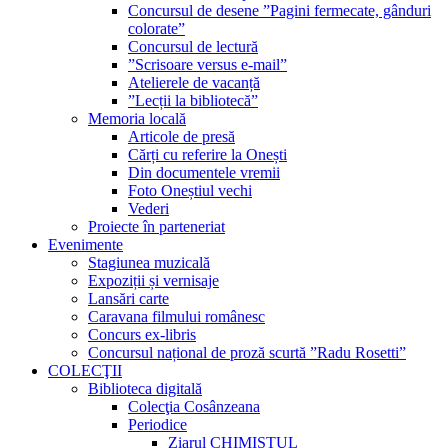
Concursul de desene ”Pagini fermecate, gânduri
colorate”
Concursul de lectură
”Scrisoare versus e-mail”
Atelierele de vacanță
”Lecții la bibliotecă”
Memoria locală
Articole de presă
Cărți cu referire la Onești
Din documentele vremii
Foto Oneștiul vechi
Vederi
Proiecte în parteneriat
Evenimente
Stagiunea muzicală
Expoziții și vernisaje
Lansări carte
Caravana filmului românesc
Concurs ex-libris
Concursul național de proză scurtă ”Radu Rosetti”
COLECŢII
Biblioteca digitală
Colecţia Cosânzeana
Periodice
Ziarul CHIMISTUL