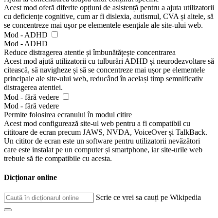
Acest mod oferă diferite opțiuni de asistență pentru a ajuta utilizatorii
cu deficiențe cognitive, cum ar fi dislexia, autismul, CVA și altele, să
se concentreze mai ușor pe elementele esențiale ale site-ului web.
Mod - ADHD
Mod - ADHD
Reduce distragerea atentie și îmbunătățește concentrarea
Acest mod ajută utilizatorii cu tulburări ADHD și neurodezvoltare să
citească, să navigheze și să se concentreze mai ușor pe elementele
principale ale site-ului web, reducând în același timp semnificativ
distragerea atentiei.
Mod - fără vedere
Mod - fără vedere
Permite folosirea ecranului în modul citire
Acest mod configurează site-ul web pentru a fi compatibil cu
cititoare de ecran precum JAWS, NVDA, VoiceOver și TalkBack.
Un cititor de ecran este un software pentru utilizatorii nevăzători
care este instalat pe un computer și smartphone, iar site-urile web
trebuie să fie compatibile cu acesta.
Dicționar online
Scrie ce vrei sa cauți pe Wikipedia