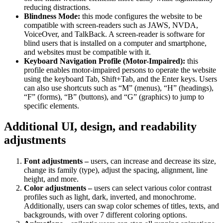
reducing distractions.
Blindness Mode:
this mode configures the website to be
compatible with screen-readers such as JAWS, NVDA,
VoiceOver, and TalkBack. A screen-reader is software for
blind users that is installed on a computer and smartphone,
and websites must be compatible with it.
Keyboard Navigation Profile (Motor-Impaired):
this
profile enables motor-impaired persons to operate the website
using the keyboard Tab, Shift+Tab, and the Enter keys. Users
can also use shortcuts such as “M” (menus), “H” (headings),
“F” (forms), “B” (buttons), and “G” (graphics) to jump to
specific elements.
Additional UI, design, and readability
adjustments
Font adjustments –
users, can increase and decrease its size,
change its family (type), adjust the spacing, alignment, line
height, and more.
Color adjustments –
users can select various color contrast
profiles such as light, dark, inverted, and monochrome.
Additionally, users can swap color schemes of titles, texts, and
backgrounds, with over 7 different coloring options.