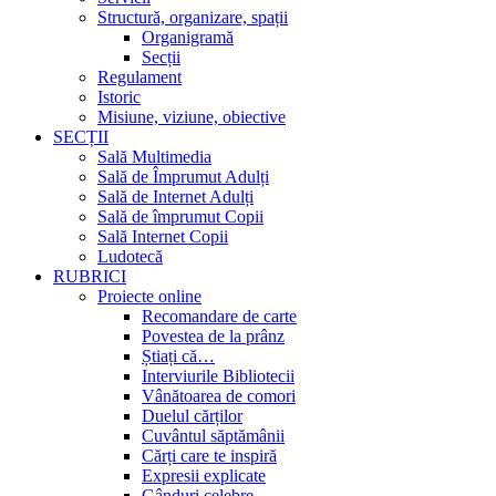
Structură, organizare, spații
Organigramă
Secții
Regulament
Istoric
Misiune, viziune, obiective
SECȚII
Sală Multimedia
Sală de Împrumut Adulți
Sală de Internet Adulți
Sală de împrumut Copii
Sală Internet Copii
Ludotecă
RUBRICI
Proiecte online
Recomandare de carte
Povestea de la prânz
Știați că…
Interviurile Bibliotecii
Vânătoarea de comori
Duelul cărților
Cuvântul săptămânii
Cărți care te inspiră
Expresii explicate
Gânduri celebre