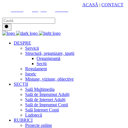
HUB CULTURAL ZONAL
ACASĂ
|
CONTACT
Youtube
Instagram
Facebook
DESPRE
Servicii
Structură, organizare, spații
Organigramă
Secții
Regulament
Istoric
Misiune, viziune, obiective
SECȚII
Sală Multimedia
Sală de Împrumut Adulți
Sală de Internet Adulți
Sală de împrumut Copii
Sală Internet Copii
Ludotecă
RUBRICI
Proiecte online