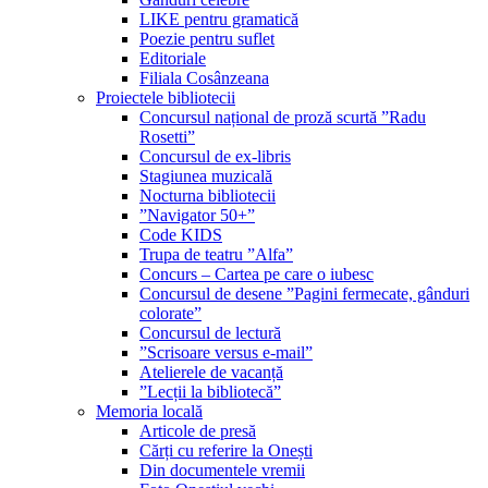
LIKE pentru gramatică
Poezie pentru suflet
Editoriale
Filiala Cosânzeana
Proiectele bibliotecii
Concursul național de proză scurtă ”Radu
Rosetti”
Concursul de ex-libris
Stagiunea muzicală
Nocturna bibliotecii
”Navigator 50+”
Code KIDS
Trupa de teatru ”Alfa”
Concurs – Cartea pe care o iubesc
Concursul de desene ”Pagini fermecate, gânduri
colorate”
Concursul de lectură
”Scrisoare versus e-mail”
Atelierele de vacanță
”Lecții la bibliotecă”
Memoria locală
Articole de presă
Cărți cu referire la Onești
Din documentele vremii