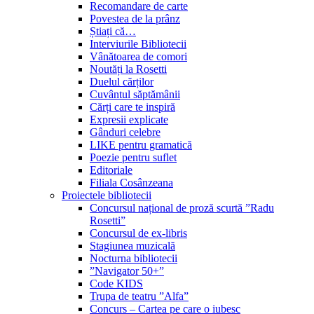
Recomandare de carte
Povestea de la prânz
Știați că…
Interviurile Bibliotecii
Vânătoarea de comori
Noutăți la Rosetti
Duelul cărților
Cuvântul săptămânii
Cărți care te inspiră
Expresii explicate
Gânduri celebre
LIKE pentru gramatică
Poezie pentru suflet
Editoriale
Filiala Cosânzeana
Proiectele bibliotecii
Concursul național de proză scurtă ”Radu
Rosetti”
Concursul de ex-libris
Stagiunea muzicală
Nocturna bibliotecii
”Navigator 50+”
Code KIDS
Trupa de teatru ”Alfa”
Concurs – Cartea pe care o iubesc