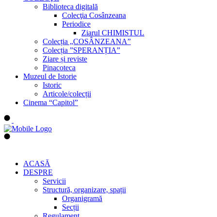
Biblioteca digitală
Colecţia Cosânzeana
Periodice
Ziarul CHIMISTUL
Colecția „COSÂNZEANA”
Colecția ”SPERANȚIA”
Ziare și reviste
Pinacoteca
Muzeul de Istorie
Istoric
Articole/colecții
Cinema “Capitol”
ACASĂ
DESPRE
Servicii
Structură, organizare, spații
Organigramă
Secții
Regulament