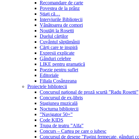
Recomandare de carte
Povestea de la prânz
Știați că…
Interviurile Bibliotecii
Vânătoarea de comori
Noutăți la Rosetti
Duelul cărților
Cuvântul săptămânii
Cărți care te inspiră
Expresii explicate
Gânduri celebre
LIKE pentru gramatică
Poezie pentru suflet
Editoriale
Filiala Cosânzeana
Proiectele bibliotecii
Concursul național de proză scurtă ”Radu Rosetti”
Concursul de ex-libris
Stagiunea muzicală
Nocturna bibliotecii
”Navigator 50+”
Code KIDS
Trupa de teatru ”Alfa”
Concurs – Cartea pe care o iubesc
Concursul de desene ”Pagini fermecate, gânduri co