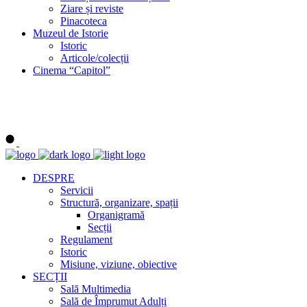
Ziare și reviste
Pinacoteca
Muzeul de Istorie
Istoric
Articole/colecții
Cinema “Capitol”
DESPRE
Servicii
Structură, organizare, spații
Organigramă
Secții
Regulament
Istoric
Misiune, viziune, obiective
SECȚII
Sală Multimedia
Sală de Împrumut Adulți