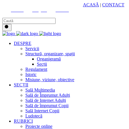
HUB CULTURAL ZONAL
ACASĂ
|
CONTACT
Youtube
Instagram
Facebook
DESPRE
Servicii
Structură, organizare, spații
Organigramă
Secții
Regulament
Istoric
Misiune, viziune, obiective
SECȚII
Sală Multimedia
Sală de Împrumut Adulți
Sală de Internet Adulți
Sală de împrumut Copii
Sală Internet Copii
Ludotecă
RUBRICI
Proiecte online