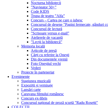
Nocturna bibliotecii
”Navigator 50+”
Code KIDS
Trupa de teatru ”Alfa”
Concurs – Cartea pe care o iubesc
Concursul de desene ”Pagini fermecate, gânduri co
Concursul de lectură
”Scrisoare versus e-mail”
Atelierele de vacanță
”Lecții la bibliotecă”
Memoria locală
Articole de presă
Cărți cu referire la Onești
Din documentele vremii
Foto Oneștiul vechi
Vederi
Proiecte în parteneriat
Evenimente
Stagiunea muzicală
Expoziții și vernisaje
Lansări carte
Caravana filmului românesc
Concurs ex-libris
Concursul național de proză scurtă ”Radu Rosetti”
COLECŢII