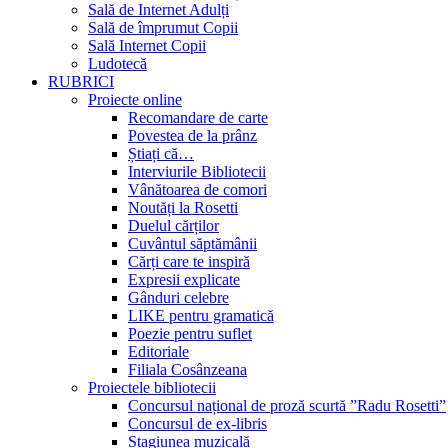
Sală de Internet Adulți
Sală de împrumut Copii
Sală Internet Copii
Ludotecă
RUBRICI
Proiecte online
Recomandare de carte
Povestea de la prânz
Știați că…
Interviurile Bibliotecii
Vânătoarea de comori
Noutăți la Rosetti
Duelul cărților
Cuvântul săptămânii
Cărți care te inspiră
Expresii explicate
Gânduri celebre
LIKE pentru gramatică
Poezie pentru suflet
Editoriale
Filiala Cosânzeana
Proiectele bibliotecii
Concursul național de proză scurtă ”Radu Rosetti”
Concursul de ex-libris
Stagiunea muzicală