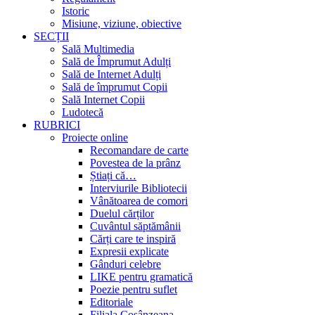
Istoric
Misiune, viziune, obiective
SECȚII
Sală Multimedia
Sală de Împrumut Adulți
Sală de Internet Adulți
Sală de împrumut Copii
Sală Internet Copii
Ludotecă
RUBRICI
Proiecte online
Recomandare de carte
Povestea de la prânz
Știați că…
Interviurile Bibliotecii
Vânătoarea de comori
Duelul cărților
Cuvântul săptămânii
Cărți care te inspiră
Expresii explicate
Gânduri celebre
LIKE pentru gramatică
Poezie pentru suflet
Editoriale
Filiala Cosânzeana