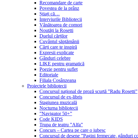
Recomandare de carte
Povestea de la prânz
Știați că…
Interviurile Bibliotecii
Vânătoarea de comori
Noutăți la Rosetti
Duelul cărților
Cuvântul săptămânii
Cărți care te inspiră
Expresii explicate
Gânduri celebre
LIKE pentru gramatică
Poezie pentru suflet
Editoriale
Filiala Cosânzeana
Proiectele bibliotecii
Concursul național de proză scurtă ”Radu Rosetti”
Concursul de ex-libris
Stagiunea muzicală
Nocturna bibliotecii
”Navigator 50+”
Code KIDS
Trupa de teatru ”Alfa”
Concurs – Cartea pe care o iubesc
Concursul de desene ”Pagini fermecate, gânduri co