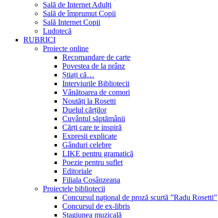
Sală de Internet Adulți
Sală de împrumut Copii
Sală Internet Copii
Ludotecă
RUBRICI
Proiecte online
Recomandare de carte
Povestea de la prânz
Știați că…
Interviurile Bibliotecii
Vânătoarea de comori
Noutăți la Rosetti
Duelul cărților
Cuvântul săptămânii
Cărți care te inspiră
Expresii explicate
Gânduri celebre
LIKE pentru gramatică
Poezie pentru suflet
Editoriale
Filiala Cosânzeana
Proiectele bibliotecii
Concursul național de proză scurtă ”Radu Rosetti”
Concursul de ex-libris
Stagiunea muzicală