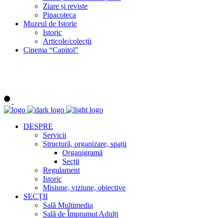
Ziare și reviste
Pinacoteca
Muzeul de Istorie
Istoric
Articole/colecții
Cinema “Capitol”
DESPRE
Servicii
Structură, organizare, spații
Organigramă
Secții
Regulament
Istoric
Misiune, viziune, obiective
SECȚII
Sală Multimedia
Sală de Împrumut Adulți