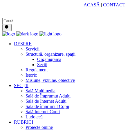
HUB CULTURAL ZONAL
ACASĂ
|
CONTACT
Youtube
Instagram
Facebook
DESPRE
Servicii
Structură, organizare, spații
Organigramă
Secții
Regulament
Istoric
Misiune, viziune, obiective
SECȚII
Sală Multimedia
Sală de Împrumut Adulți
Sală de Internet Adulți
Sală de împrumut Copii
Sală Internet Copii
Ludotecă
RUBRICI
Proiecte online