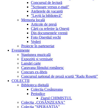
Concursul de lectură
”Scrisoare versus e-mail”
Atelierele de vacanță
”Lecții la bibliotecă”
Memoria locală
Articole de presă
Cărți cu referire la Onești
Din documentele vremii
Foto Oneștiul vechi
Vederi
Proiecte în parteneriat
Evenimente
Stagiunea muzicală
Expoziții și vernisaje
Lansări carte
Caravana filmului românesc
Concurs ex-libris
Concursul național de proză scurtă ”Radu Rosetti”
COLECŢII
Biblioteca digitală
Colecţia Cosânzeana
Periodice
Ziarul CHIMISTUL
Colecția „COSÂNZEANA”
Colecția ”SPERANȚIA”