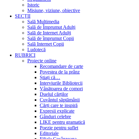
Istoric
Misiune, viziune, obiective
SECȚII
Sală Multimedia
Sală de Împrumut Adulți
Sală de Internet Adulți
Sală de împrumut Copii
Sală Internet Copii
Ludotecă
RUBRICI
Proiecte online
Recomandare de carte
Povestea de la prânz
Știați că…
Interviurile Bibliotecii
Vânătoarea de comori
Duelul cărților
Cuvântul săptămânii
Cărți care te inspiră
Expresii explicate
Gânduri celebre
LIKE pentru gramatică
Poezie pentru suflet
Editoriale
Filiala Cosânzeana