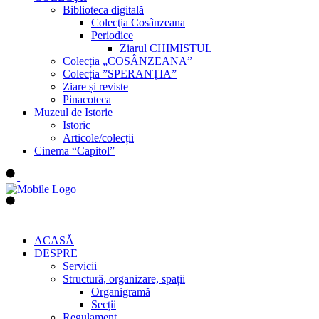
Biblioteca digitală
Colecţia Cosânzeana
Periodice
Ziarul CHIMISTUL
Colecția „COSÂNZEANA”
Colecția ”SPERANȚIA”
Ziare și reviste
Pinacoteca
Muzeul de Istorie
Istoric
Articole/colecții
Cinema “Capitol”
ACASĂ
DESPRE
Servicii
Structură, organizare, spații
Organigramă
Secții
Regulament