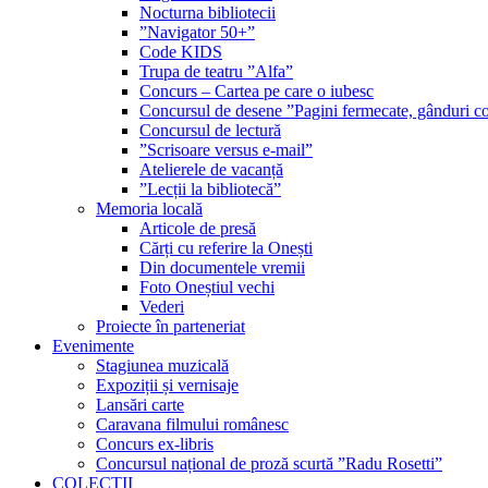
Nocturna bibliotecii
”Navigator 50+”
Code KIDS
Trupa de teatru ”Alfa”
Concurs – Cartea pe care o iubesc
Concursul de desene ”Pagini fermecate, gânduri co
Concursul de lectură
”Scrisoare versus e-mail”
Atelierele de vacanță
”Lecții la bibliotecă”
Memoria locală
Articole de presă
Cărți cu referire la Onești
Din documentele vremii
Foto Oneștiul vechi
Vederi
Proiecte în parteneriat
Evenimente
Stagiunea muzicală
Expoziții și vernisaje
Lansări carte
Caravana filmului românesc
Concurs ex-libris
Concursul național de proză scurtă ”Radu Rosetti”
COLECŢII