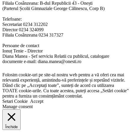
Filiala Cosânzeana: B-dul Republicii 43 - Onești
(Parterul Școlii Gimnaziale George Călinescu, Corp B)
Telefoane:
Secretariat 0234 312202
Director 0234 324099
Filiala Cosânzeana 0234 317327
Persoane de contact
Ionuț Tenie - Director
Diana Manea - Șef serviciu Relatii cu publicul, catalogare
documente e-mail: diana.manea@onesti.ro
Folosim cookie-uri pe site-ul nostru web pentru a vă oferi cea mai
relevantă experiență, amintindu-vă preferințele și repetând vizitele.
Dând clic pe „Acceptați toate”, sunteți de acord cu utilizarea
TOATE cookie-urile. Cu toate acestea, puteți accesa „Setări cookie”
pentru a furniza un consimțământ controlat.
Setari Cookie
Accept
Manage consent
Închide