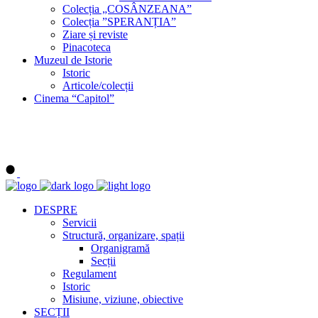
Colecția „COSÂNZEANA”
Colecția ”SPERANȚIA”
Ziare și reviste
Pinacoteca
Muzeul de Istorie
Istoric
Articole/colecții
Cinema “Capitol”
DESPRE
Servicii
Structură, organizare, spații
Organigramă
Secții
Regulament
Istoric
Misiune, viziune, obiective
SECȚII