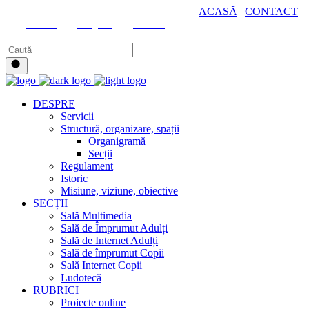
HUB CULTURAL ZONAL
ACASĂ
|
CONTACT
Youtube
Instagram
Facebook
DESPRE
Servicii
Structură, organizare, spații
Organigramă
Secții
Regulament
Istoric
Misiune, viziune, obiective
SECȚII
Sală Multimedia
Sală de Împrumut Adulți
Sală de Internet Adulți
Sală de împrumut Copii
Sală Internet Copii
Ludotecă
RUBRICI
Proiecte online