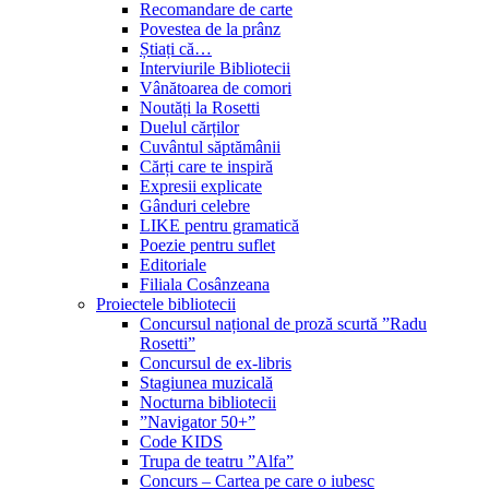
Recomandare de carte
Povestea de la prânz
Știați că…
Interviurile Bibliotecii
Vânătoarea de comori
Noutăți la Rosetti
Duelul cărților
Cuvântul săptămânii
Cărți care te inspiră
Expresii explicate
Gânduri celebre
LIKE pentru gramatică
Poezie pentru suflet
Editoriale
Filiala Cosânzeana
Proiectele bibliotecii
Concursul național de proză scurtă ”Radu
Rosetti”
Concursul de ex-libris
Stagiunea muzicală
Nocturna bibliotecii
”Navigator 50+”
Code KIDS
Trupa de teatru ”Alfa”
Concurs – Cartea pe care o iubesc