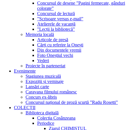
Concursul de desene ”Pagini fermecate, gânduri
colorate”
Concursul de lectură
”Scrisoare versus e-mail”
Atelierele de vacanță
”Lecții la bibliotecă”
Memoria locală
Articole de presă
Cărți cu referire la Onești
Din documentele vremii
Foto Oneștiul vechi
Vederi
Proiecte în parteneriat
Evenimente
Stagiunea muzicală
Expoziții și vernisaje
Lansări carte
Caravana filmului românesc
Concurs ex-libris
Concursul național de proză scurtă ”Radu Rosetti”
COLECŢII
Biblioteca digitală
Colecţia Cosânzeana
Periodice
Ziarul CHIMISTUL