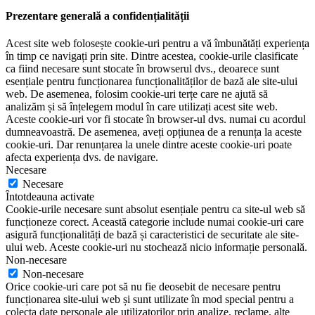
Prezentare generală a confidențialității
Acest site web folosește cookie-uri pentru a vă îmbunătăți experiența
în timp ce navigați prin site. Dintre acestea, cookie-urile clasificate
ca fiind necesare sunt stocate în browserul dvs., deoarece sunt
esențiale pentru funcționarea funcționalităților de bază ale site-ului
web. De asemenea, folosim cookie-uri terțe care ne ajută să
analizăm și să înțelegem modul în care utilizați acest site web.
Aceste cookie-uri vor fi stocate în browser-ul dvs. numai cu acordul
dumneavoastră. De asemenea, aveți opțiunea de a renunța la aceste
cookie-uri. Dar renunțarea la unele dintre aceste cookie-uri poate
afecta experiența dvs. de navigare.
Necesare
Necesare
Întotdeauna activate
Cookie-urile necesare sunt absolut esențiale pentru ca site-ul web să
funcționeze corect. Această categorie include numai cookie-uri care
asigură funcționalități de bază și caracteristici de securitate ale site-
ului web. Aceste cookie-uri nu stochează nicio informație personală.
Non-necesare
Non-necesare
Orice cookie-uri care pot să nu fie deosebit de necesare pentru
funcționarea site-ului web și sunt utilizate în mod special pentru a
colecta date personale ale utilizatorilor prin analize, reclame, alte