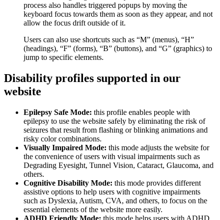
process also handles triggered popups by moving the
keyboard focus towards them as soon as they appear, and not
allow the focus drift outside of it.
Users can also use shortcuts such as “M” (menus), “H”
(headings), “F” (forms), “B” (buttons), and “G” (graphics) to
jump to specific elements.
Disability profiles supported in our
website
Epilepsy Safe Mode:
this profile enables people with
epilepsy to use the website safely by eliminating the risk of
seizures that result from flashing or blinking animations and
risky color combinations.
Visually Impaired Mode:
this mode adjusts the website for
the convenience of users with visual impairments such as
Degrading Eyesight, Tunnel Vision, Cataract, Glaucoma, and
others.
Cognitive Disability Mode:
this mode provides different
assistive options to help users with cognitive impairments
such as Dyslexia, Autism, CVA, and others, to focus on the
essential elements of the website more easily.
ADHD Friendly Mode:
this mode helps users with ADHD