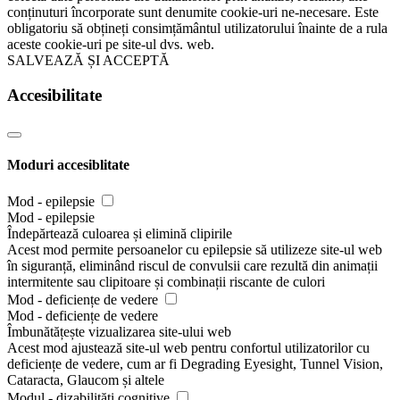
conținuturi încorporate sunt denumite cookie-uri ne-necesare. Este
obligatoriu să obțineți consimțământul utilizatorului înainte de a rula
aceste cookie-uri pe site-ul dvs. web.
SALVEAZĂ ȘI ACCEPTĂ
Accesibilitate
Moduri accesiblitate
Mod - epilepsie
Mod - epilepsie
Îndepărtează culoarea și elimină clipirile
Acest mod permite persoanelor cu epilepsie să utilizeze site-ul web
în siguranță, eliminând riscul de convulsii care rezultă din animații
intermitente sau clipitoare și combinații riscante de culori
Mod - deficiențe de vedere
Mod - deficiențe de vedere
Îmbunătățește vizualizarea site-ului web
Acest mod ajustează site-ul web pentru confortul utilizatorilor cu
deficiențe de vedere, cum ar fi Degrading Eyesight, Tunnel Vision,
Cataracta, Glaucom și altele
Modul - dizabilități cognitive