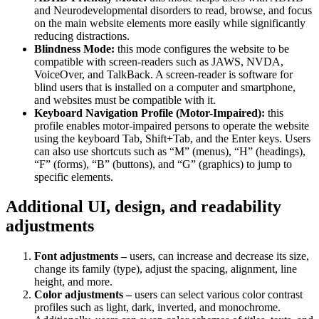
and Neurodevelopmental disorders to read, browse, and focus
on the main website elements more easily while significantly
reducing distractions.
Blindness Mode:
this mode configures the website to be
compatible with screen-readers such as JAWS, NVDA,
VoiceOver, and TalkBack. A screen-reader is software for
blind users that is installed on a computer and smartphone,
and websites must be compatible with it.
Keyboard Navigation Profile (Motor-Impaired):
this
profile enables motor-impaired persons to operate the website
using the keyboard Tab, Shift+Tab, and the Enter keys. Users
can also use shortcuts such as “M” (menus), “H” (headings),
“F” (forms), “B” (buttons), and “G” (graphics) to jump to
specific elements.
Additional UI, design, and readability
adjustments
Font adjustments –
users, can increase and decrease its size,
change its family (type), adjust the spacing, alignment, line
height, and more.
Color adjustments –
users can select various color contrast
profiles such as light, dark, inverted, and monochrome.