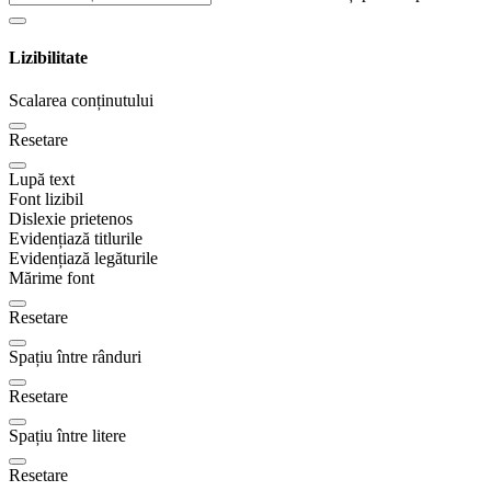
Lizibilitate
Scalarea conținutului
Resetare
Lupă text
Font lizibil
Dislexie prietenos
Evidențiază titlurile
Evidențiază legăturile
Mărime font
Resetare
Spațiu între rânduri
Resetare
Spațiu între litere
Resetare