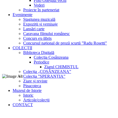
Foto Oneștiul vechi
Vederi
Proiecte în parteneriat
Evenimente
Stagiunea muzicală
Expoziții și vernisaje
Lansări carte
Caravana filmului românesc
Concurs ex-libris
Concursul național de proză scurtă ”Radu Rosetti”
COLECŢII
Biblioteca Digitală
Colecţia Cosânzeana
Periodice
Ziarul CHIMISTUL
Colecția „COSÂNZEANA”
Colecția ”SPERANȚIA”
Ziare și reviste
Pinacoteca
Muzeul de Istorie
Istoric
Articole/colecții
CONTACT