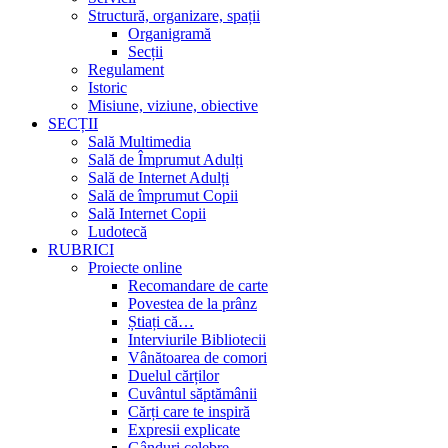
Structură, organizare, spații
Organigramă
Secții
Regulament
Istoric
Misiune, viziune, obiective
SECȚII
Sală Multimedia
Sală de Împrumut Adulți
Sală de Internet Adulți
Sală de împrumut Copii
Sală Internet Copii
Ludotecă
RUBRICI
Proiecte online
Recomandare de carte
Povestea de la prânz
Știați că…
Interviurile Bibliotecii
Vânătoarea de comori
Duelul cărților
Cuvântul săptămânii
Cărți care te inspiră
Expresii explicate
Gânduri celebre