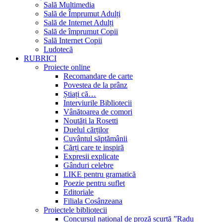
Sală Multimedia
Sală de Împrumut Adulți
Sală de Internet Adulți
Sală de împrumut Copii
Sală Internet Copii
Ludotecă
RUBRICI
Proiecte online
Recomandare de carte
Povestea de la prânz
Știați că…
Interviurile Bibliotecii
Vânătoarea de comori
Noutăți la Rosetti
Duelul cărților
Cuvântul săptămânii
Cărți care te inspiră
Expresii explicate
Gânduri celebre
LIKE pentru gramatică
Poezie pentru suflet
Editoriale
Filiala Cosânzeana
Proiectele bibliotecii
Concursul național de proză scurtă ”Radu