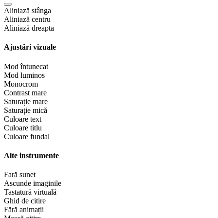
Aliniază stânga
Aliniază centru
Aliniază dreapta
Ajustări vizuale
Mod întunecat
Mod luminos
Monocrom
Contrast mare
Saturație mare
Saturație mică
Culoare text
Culoare titlu
Culoare fundal
Alte instrumente
Fară sunet
Ascunde imaginile
Tastatură virtuală
Ghid de citire
Fără animații