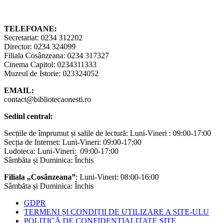
TELEFOANE:
Secretariat: 0234 312202
Director: 0234 324099
Filiala Cosânzeana: 0234 317327
Cinema Capitol: 0234311333
Muzeul de Istorie: 023324052
EMAIL:
contact@bibliotecaonesti.ro
Sediul central:
Secțiile de împrumut și salile de lectură: Luni-Vineri : 09:00-17:00
Secția de Internet: Luni-Vineri: 09:00-17:00
Ludoteca: Luni-Vineri: 09:00-17:00
Sâmbăta și Duminica: Închis
Filiala „Cosânzeana”
: Luni-Vineri: 08:00-16:00
Sâmbăta și Duminica: Închis
GDPR
TERMENI ȘI CONDIȚII DE UTILIZARE A SITE-ULU
POLITICĂ DE CONFIDENȚIALITATE SITE