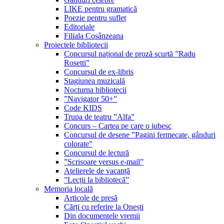
LIKE pentru gramatică
Poezie pentru suflet
Editoriale
Filiala Cosânzeana
Proiectele bibliotecii
Concursul național de proză scurtă ”Radu
Rosetti”
Concursul de ex-libris
Stagiunea muzicală
Nocturna bibliotecii
”Navigator 50+”
Code KIDS
Trupa de teatru ”Alfa”
Concurs – Cartea pe care o iubesc
Concursul de desene ”Pagini fermecate, gânduri
colorate”
Concursul de lectură
”Scrisoare versus e-mail”
Atelierele de vacanță
”Lecții la bibliotecă”
Memoria locală
Articole de presă
Cărți cu referire la Onești
Din documentele vremii