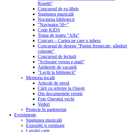
Rosetti”
Concursul de ex-libris
Stagiunea muzicală
Nocturna bibliotecii
”Navigator 50+”
Code KIDS
Trupa de teatru ”Alfa”
Concurs – Cartea pe care o iubesc
Concursul de desene ”Pagini fermecate, gânduri
colorate”
Concursul de lectură
”Scrisoare versus e-mail”
Atelierele de vacanță
”Lecții la bibliotecă”
Memoria locală
Articole de presă
Cărți cu referire la Onești
Din documentele vremii
Foto Oneștiul vechi
Vederi
Proiecte în parteneriat
Evenimente
Stagiunea muzicală
Expoziții și vernisaje
Lansări carte