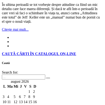
În ultima perioadă se tot vorbește despre atitudine ca fiind un mic
detaliu care face marea diferență. Și dacă te afli într-o perioadă în
care vrei să faci o schimbare în viața ta, atunci cartea „Atitudinea
este totul” de Jeff Keller este un „manual” numai bun de pornit cu
el spre o nouă viață.
Citește mai mult...
CAUTĂ CĂRȚI ÎN CATALOGUL ON-LINE
Caută
Search for:
august 2026
L
Ma
Mi
J
V
S
D
1
2
3
4
5
6
7
8
9
10
11
12
13
14
15
16