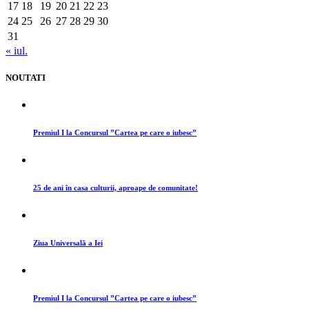
17
18
19
20
21
22
23
24
25
26
27
28
29
30
31
« iul.
NOUTATI
Premiul I la Concursul ”Cartea pe care o iubesc”
25 de ani în casa culturii, aproape de comunitate!
Ziua Universală a Iei
Premiul I la Concursul ”Cartea pe care o iubesc”