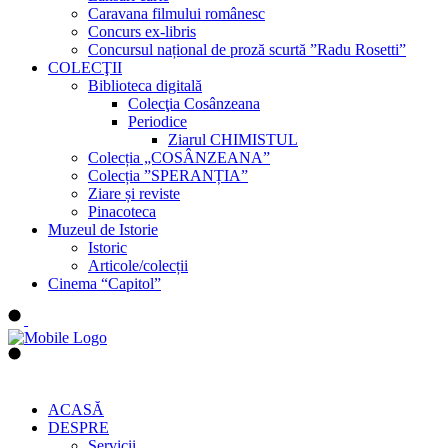
Caravana filmului românesc
Concurs ex-libris
Concursul național de proză scurtă ”Radu Rosetti”
COLECŢII
Biblioteca digitală
Colecţia Cosânzeana
Periodice
Ziarul CHIMISTUL
Colecția „COSÂNZEANA”
Colecția ”SPERANȚIA”
Ziare și reviste
Pinacoteca
Muzeul de Istorie
Istoric
Articole/colecții
Cinema “Capitol”
ACASĂ
DESPRE
Servicii