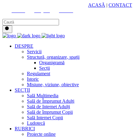
HUB CULTURAL ZONAL
ACASĂ
|
CONTACT
Youtube
Instagram
Facebook
DESPRE
Servicii
Structură, organizare, spații
Organigramă
Secții
Regulament
Istoric
Misiune, viziune, obiective
SECȚII
Sală Multimedia
Sală de Împrumut Adulți
Sală de Internet Adulți
Sală de împrumut Copii
Sală Internet Copii
Ludotecă
RUBRICI
Proiecte online