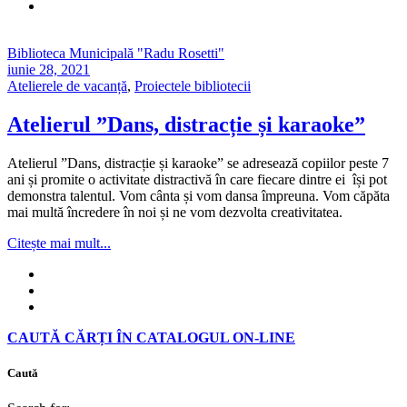
Biblioteca Municipală "Radu Rosetti"
iunie 28, 2021
Atelierele de vacanță
,
Proiectele bibliotecii
Atelierul ”Dans, distracție și karaoke”
Atelierul ”Dans, distracție și karaoke” se adresează copiilor peste 7
ani și promite o activitate distractivă în care fiecare dintre ei își pot
demonstra talentul. Vom cânta și vom dansa împreuna. Vom căpăta
mai multă încredere în noi și ne vom dezvolta creativitatea.
Citește mai mult...
CAUTĂ CĂRȚI ÎN CATALOGUL ON-LINE
Caută