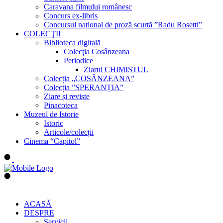
Caravana filmului românesc
Concurs ex-libris
Concursul național de proză scurtă ”Radu Rosetti”
COLECŢII
Biblioteca digitală
Colecţia Cosânzeana
Periodice
Ziarul CHIMISTUL
Colecția „COSÂNZEANA”
Colecția ”SPERANȚIA”
Ziare și reviste
Pinacoteca
Muzeul de Istorie
Istoric
Articole/colecții
Cinema “Capitol”
ACASĂ
DESPRE
Servicii