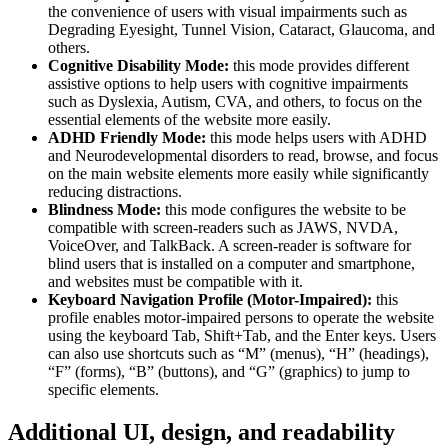
the convenience of users with visual impairments such as
Degrading Eyesight, Tunnel Vision, Cataract, Glaucoma, and
others.
Cognitive Disability Mode:
this mode provides different
assistive options to help users with cognitive impairments
such as Dyslexia, Autism, CVA, and others, to focus on the
essential elements of the website more easily.
ADHD Friendly Mode:
this mode helps users with ADHD
and Neurodevelopmental disorders to read, browse, and focus
on the main website elements more easily while significantly
reducing distractions.
Blindness Mode:
this mode configures the website to be
compatible with screen-readers such as JAWS, NVDA,
VoiceOver, and TalkBack. A screen-reader is software for
blind users that is installed on a computer and smartphone,
and websites must be compatible with it.
Keyboard Navigation Profile (Motor-Impaired):
this
profile enables motor-impaired persons to operate the website
using the keyboard Tab, Shift+Tab, and the Enter keys. Users
can also use shortcuts such as “M” (menus), “H” (headings),
“F” (forms), “B” (buttons), and “G” (graphics) to jump to
specific elements.
Additional UI, design, and readability