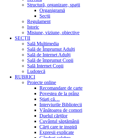
Structură, organizare, spații
Organigramă
Secții
Regulament
Istoric
Misiune, viziune, obiective
SECȚII
Sală Multimedia
Sală de Împrumut Adulți
Sală de Internet Adulți
Sală de împrumut Copii
Sală Internet Copii
Ludotecă
RUBRICI
Proiecte online
Recomandare de carte
Povestea de la prânz
Știați că…
Interviurile Bibliotecii
Vânătoarea de comori
Duelul cărților
Cuvântul săptămânii
Cărți care te inspiră
Expresii explicate
Gânduri celebre