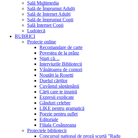
Sală Multimedia
Sală de Împrumut Adulți
Sală de Internet Adulți
Sală de împrumut Copii
Sală Internet Copii
Ludotecă
RUBRICI
Proiecte online
Recomandare de carte
Povestea de la prânz
Știați că…
Interviurile Bibliotecii
Vânătoarea de comori
Noutăți la Rosetti
Duelul cărților
Cuvântul săptămânii
Cărți care te inspiră
Expresii explicate
Gânduri celebre
LIKE pentru gramatică
Poezie pentru suflet
Editoriale
Filiala Cosânzeana
Proiectele bibliotecii
Concursul național de proză scurtă ”Radu