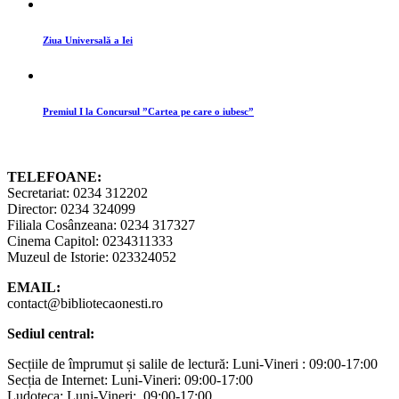
Ziua Universală a Iei
Premiul I la Concursul ”Cartea pe care o iubesc”
TELEFOANE:
Secretariat: 0234 312202
Director: 0234 324099
Filiala Cosânzeana: 0234 317327
Cinema Capitol: 0234311333
Muzeul de Istorie: 023324052
EMAIL:
contact@bibliotecaonesti.ro
Sediul central:
Secțiile de împrumut și salile de lectură: Luni-Vineri : 09:00-17:00
Secția de Internet: Luni-Vineri: 09:00-17:00
Ludoteca: Luni-Vineri: 09:00-17:00