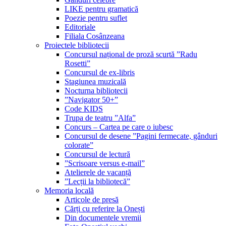
LIKE pentru gramatică
Poezie pentru suflet
Editoriale
Filiala Cosânzeana
Proiectele bibliotecii
Concursul național de proză scurtă ”Radu
Rosetti”
Concursul de ex-libris
Stagiunea muzicală
Nocturna bibliotecii
”Navigator 50+”
Code KIDS
Trupa de teatru ”Alfa”
Concurs – Cartea pe care o iubesc
Concursul de desene ”Pagini fermecate, gânduri
colorate”
Concursul de lectură
”Scrisoare versus e-mail”
Atelierele de vacanță
”Lecții la bibliotecă”
Memoria locală
Articole de presă
Cărți cu referire la Onești
Din documentele vremii