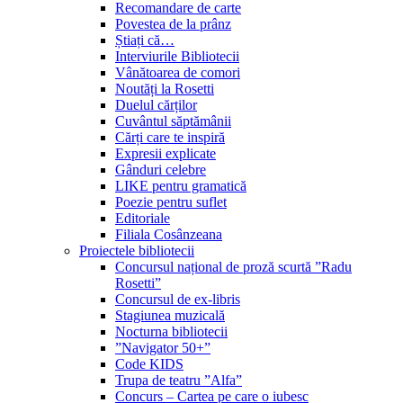
Recomandare de carte
Povestea de la prânz
Știați că…
Interviurile Bibliotecii
Vânătoarea de comori
Noutăți la Rosetti
Duelul cărților
Cuvântul săptămânii
Cărți care te inspiră
Expresii explicate
Gânduri celebre
LIKE pentru gramatică
Poezie pentru suflet
Editoriale
Filiala Cosânzeana
Proiectele bibliotecii
Concursul național de proză scurtă ”Radu
Rosetti”
Concursul de ex-libris
Stagiunea muzicală
Nocturna bibliotecii
”Navigator 50+”
Code KIDS
Trupa de teatru ”Alfa”
Concurs – Cartea pe care o iubesc