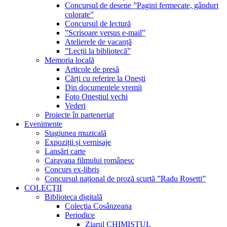
Concursul de desene ”Pagini fermecate, gânduri
colorate”
Concursul de lectură
”Scrisoare versus e-mail”
Atelierele de vacanță
”Lecții la bibliotecă”
Memoria locală
Articole de presă
Cărți cu referire la Onești
Din documentele vremii
Foto Oneștiul vechi
Vederi
Proiecte în parteneriat
Evenimente
Stagiunea muzicală
Expoziții și vernisaje
Lansări carte
Caravana filmului românesc
Concurs ex-libris
Concursul național de proză scurtă ”Radu Rosetti”
COLECŢII
Biblioteca digitală
Colecţia Cosânzeana
Periodice
Ziarul CHIMISTUL