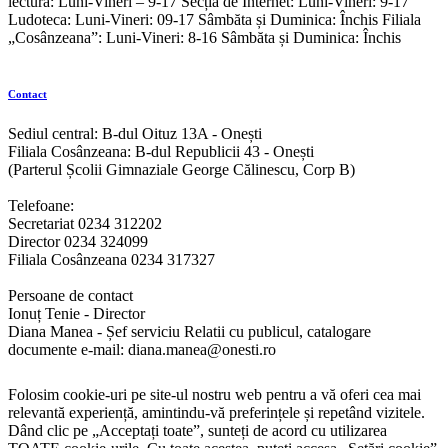
lectură: Luni-Vineri – 9-17 Secția de Internet: Luni-Vineri: 9-17
Ludoteca: Luni-Vineri: 09-17 Sâmbăta și Duminica: Închis Filiala
„Cosânzeana”: Luni-Vineri: 8-16 Sâmbăta și Duminica: Închis
Contact
Sediul central: B-dul Oituz 13A - Onești
Filiala Cosânzeana: B-dul Republicii 43 - Onești
(Parterul Școlii Gimnaziale George Călinescu, Corp B)
Telefoane:
Secretariat 0234 312202
Director 0234 324099
Filiala Cosânzeana 0234 317327
Persoane de contact
Ionuț Tenie - Director
Diana Manea - Șef serviciu Relatii cu publicul, catalogare
documente e-mail: diana.manea@onesti.ro
Folosim cookie-uri pe site-ul nostru web pentru a vă oferi cea mai
relevantă experiență, amintindu-vă preferințele și repetând vizitele.
Dând clic pe „Acceptați toate”, sunteți de acord cu utilizarea