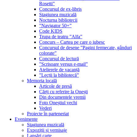
Rosetti”
Concursul de ex-libris
Stagiunea muzicală
Nocturna bibliotecii
”Navigator 50+”
Code KIDS
Trupa de teatru ”Alfa”
Concurs – Cartea pe care o iubesc
Concursul de desene ”Pagini fermecate, gânduri
colorate”
Concursul de lectură
”Scrisoare versus e-mail”
Atelierele de vacanță
”Lecții la bibliotecă”
Memoria locală
Articole de presă
Cărți cu referire la Onești
Din documentele vremii
Foto Oneștiul vechi
Vederi
Proiecte în parteneriat
Evenimente
Stagiunea muzicală
Expoziții și vernisaje
Lansări carte