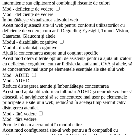
intermitente sau clipitoare și combinații riscante de culori
Mod - deficiențe de vedere
Mod - deficiențe de vedere
Îmbunătățește vizualizarea site-ului web
Acest mod ajustează site-ul web pentru confortul utilizatorilor cu
deficiențe de vedere, cum ar fi Degrading Eyesight, Tunnel Vision,
Cataracta, Glaucom și altele
Modul - dizabilități cognitive
Modul - dizabilități cognitive
Ajută la concentrarea asupra unui conținut specific
Acest mod oferă diferite opțiuni de asistență pentru a ajuta utilizatorii
cu deficiențe cognitive, cum ar fi dislexia, autismul, CVA și altele, să
se concentreze mai ușor pe elementele esențiale ale site-ului web.
Mod - ADHD
Mod - ADHD
Reduce distragerea atentie și îmbunătățește concentrarea
Acest mod ajută utilizatorii cu tulburări ADHD și neurodezvoltare să
citească, să navigheze și să se concentreze mai ușor pe elementele
principale ale site-ului web, reducând în același timp semnificativ
distragerea atentiei.
Mod - fără vedere
Mod - fără vedere
Permite folosirea ecranului în modul citire
Acest mod configurează site-ul web pentru a fi compatibil cu