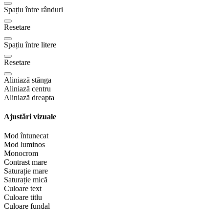
Spațiu între rânduri
Resetare
Spațiu între litere
Resetare
Aliniază stânga
Aliniază centru
Aliniază dreapta
Ajustări vizuale
Mod întunecat
Mod luminos
Monocrom
Contrast mare
Saturație mare
Saturație mică
Culoare text
Culoare titlu
Culoare fundal