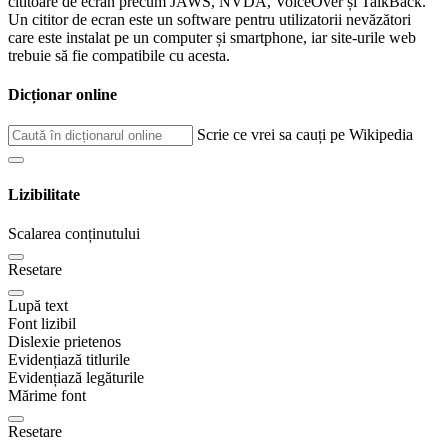
cititoare de ecran precum JAWS, NVDA, VoiceOver și TalkBack.
Un cititor de ecran este un software pentru utilizatorii nevăzători
care este instalat pe un computer și smartphone, iar site-urile web
trebuie să fie compatibile cu acesta.
Dicționar online
Scrie ce vrei sa cauți pe Wikipedia
Lizibilitate
Scalarea conținutului
Resetare
Lupă text
Font lizibil
Dislexie prietenos
Evidențiază titlurile
Evidențiază legăturile
Mărime font
Resetare