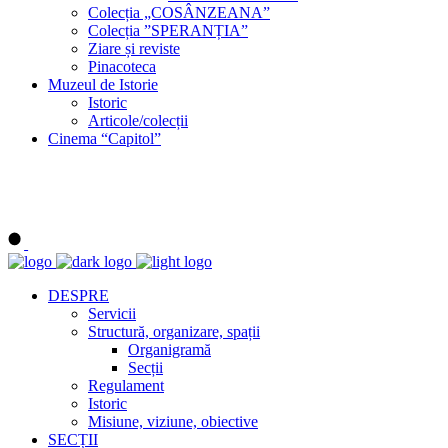
Colecția „COSÂNZEANA”
Colecția ”SPERANȚIA”
Ziare și reviste
Pinacoteca
Muzeul de Istorie
Istoric
Articole/colecții
Cinema “Capitol”
DESPRE
Servicii
Structură, organizare, spații
Organigramă
Secții
Regulament
Istoric
Misiune, viziune, obiective
SECȚII