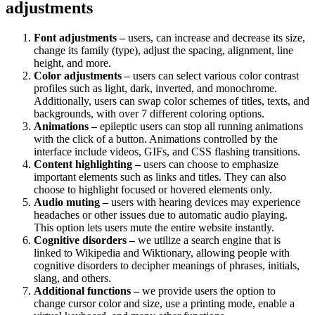
adjustments
Font adjustments –
users, can increase and decrease its size,
change its family (type), adjust the spacing, alignment, line
height, and more.
Color adjustments –
users can select various color contrast
profiles such as light, dark, inverted, and monochrome.
Additionally, users can swap color schemes of titles, texts, and
backgrounds, with over 7 different coloring options.
Animations –
epileptic users can stop all running animations
with the click of a button. Animations controlled by the
interface include videos, GIFs, and CSS flashing transitions.
Content highlighting –
users can choose to emphasize
important elements such as links and titles. They can also
choose to highlight focused or hovered elements only.
Audio muting –
users with hearing devices may experience
headaches or other issues due to automatic audio playing.
This option lets users mute the entire website instantly.
Cognitive disorders –
we utilize a search engine that is
linked to Wikipedia and Wiktionary, allowing people with
cognitive disorders to decipher meanings of phrases, initials,
slang, and others.
Additional functions –
we provide users the option to
change cursor color and size, use a printing mode, enable a