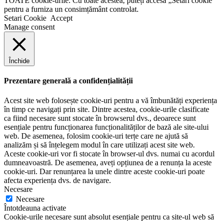
TOATE cookie-urile. Cu toate acestea, puteți accesa „Setări cookie”
pentru a furniza un consimțământ controlat.
Setari Cookie
Accept
Manage consent
Închide
Prezentare generală a confidențialității
Acest site web folosește cookie-uri pentru a vă îmbunătăți experiența
în timp ce navigați prin site. Dintre acestea, cookie-urile clasificate
ca fiind necesare sunt stocate în browserul dvs., deoarece sunt
esențiale pentru funcționarea funcționalităților de bază ale site-ului
web. De asemenea, folosim cookie-uri terțe care ne ajută să
analizăm și să înțelegem modul în care utilizați acest site web.
Aceste cookie-uri vor fi stocate în browser-ul dvs. numai cu acordul
dumneavoastră. De asemenea, aveți opțiunea de a renunța la aceste
cookie-uri. Dar renunțarea la unele dintre aceste cookie-uri poate
afecta experiența dvs. de navigare.
Necesare
Necesare
Întotdeauna activate
Cookie-urile necesare sunt absolut esențiale pentru ca site-ul web să