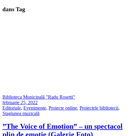
dans Tag
Biblioteca Municipală "Radu Rosetti"
februarie 25, 2022
Editoriale
,
Evenimente
,
Proiecte online
,
Proiectele bibliotecii
,
Stagiunea muzicală
”The Voice of Emotion” – un spectacol
plin de emoție (Galerie Foto)