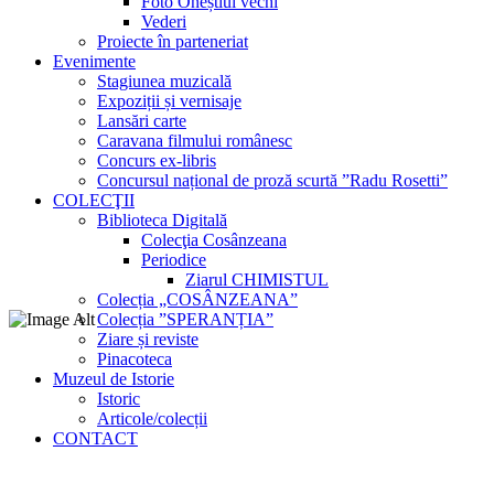
Foto Oneștiul vechi
Vederi
Proiecte în parteneriat
Evenimente
Stagiunea muzicală
Expoziții și vernisaje
Lansări carte
Caravana filmului românesc
Concurs ex-libris
Concursul național de proză scurtă ”Radu Rosetti”
COLECŢII
Biblioteca Digitală
Colecţia Cosânzeana
Periodice
Ziarul CHIMISTUL
Colecția „COSÂNZEANA”
Colecția ”SPERANȚIA”
Ziare și reviste
Pinacoteca
Muzeul de Istorie
Istoric
Articole/colecții
CONTACT