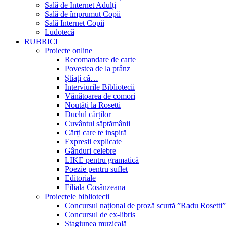
Sală de Internet Adulți
Sală de împrumut Copii
Sală Internet Copii
Ludotecă
RUBRICI
Proiecte online
Recomandare de carte
Povestea de la prânz
Știați că…
Interviurile Bibliotecii
Vânătoarea de comori
Noutăți la Rosetti
Duelul cărților
Cuvântul săptămânii
Cărți care te inspiră
Expresii explicate
Gânduri celebre
LIKE pentru gramatică
Poezie pentru suflet
Editoriale
Filiala Cosânzeana
Proiectele bibliotecii
Concursul național de proză scurtă ”Radu Rosetti”
Concursul de ex-libris
Stagiunea muzicală