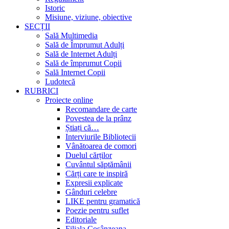
Istoric
Misiune, viziune, obiective
SECȚII
Sală Multimedia
Sală de Împrumut Adulți
Sală de Internet Adulți
Sală de împrumut Copii
Sală Internet Copii
Ludotecă
RUBRICI
Proiecte online
Recomandare de carte
Povestea de la prânz
Știați că…
Interviurile Bibliotecii
Vânătoarea de comori
Duelul cărților
Cuvântul săptămânii
Cărți care te inspiră
Expresii explicate
Gânduri celebre
LIKE pentru gramatică
Poezie pentru suflet
Editoriale
Filiala Cosânzeana