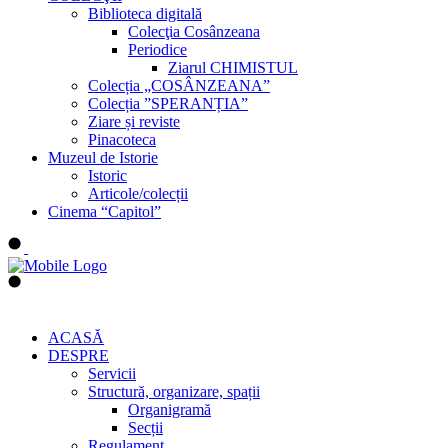
Biblioteca digitală
Colecţia Cosânzeana
Periodice
Ziarul CHIMISTUL
Colecția „COSÂNZEANA”
Colecția ”SPERANȚIA”
Ziare și reviste
Pinacoteca
Muzeul de Istorie
Istoric
Articole/colecții
Cinema “Capitol”
ACASĂ
DESPRE
Servicii
Structură, organizare, spații
Organigramă
Secții
Regulament