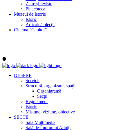
Ziare și reviste
Pinacoteca
Muzeul de Istorie
Istoric
Articole/colecții
Cinema “Capitol”
DESPRE
Servicii
Structură, organizare, spații
Organigramă
Secții
Regulament
Istoric
Misiune, viziune, obiective
SECȚII
Sală Multimedia
Sală de Împrumut Adulți