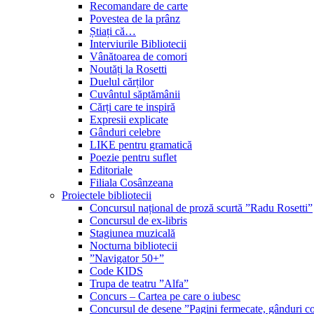
Recomandare de carte
Povestea de la prânz
Știați că…
Interviurile Bibliotecii
Vânătoarea de comori
Noutăți la Rosetti
Duelul cărților
Cuvântul săptămânii
Cărți care te inspiră
Expresii explicate
Gânduri celebre
LIKE pentru gramatică
Poezie pentru suflet
Editoriale
Filiala Cosânzeana
Proiectele bibliotecii
Concursul național de proză scurtă ”Radu Rosetti”
Concursul de ex-libris
Stagiunea muzicală
Nocturna bibliotecii
”Navigator 50+”
Code KIDS
Trupa de teatru ”Alfa”
Concurs – Cartea pe care o iubesc
Concursul de desene ”Pagini fermecate, gânduri co