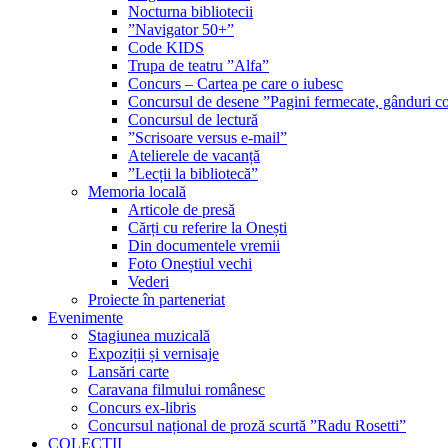
Nocturna bibliotecii
”Navigator 50+”
Code KIDS
Trupa de teatru ”Alfa”
Concurs – Cartea pe care o iubesc
Concursul de desene ”Pagini fermecate, gânduri co
Concursul de lectură
”Scrisoare versus e-mail”
Atelierele de vacanță
”Lecții la bibliotecă”
Memoria locală
Articole de presă
Cărți cu referire la Onești
Din documentele vremii
Foto Oneștiul vechi
Vederi
Proiecte în parteneriat
Evenimente
Stagiunea muzicală
Expoziții și vernisaje
Lansări carte
Caravana filmului românesc
Concurs ex-libris
Concursul național de proză scurtă ”Radu Rosetti”
COLECŢII