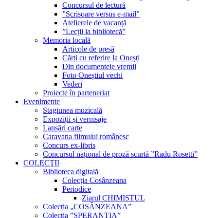
Concursul de lectură
”Scrisoare versus e-mail”
Atelierele de vacanță
”Lecții la bibliotecă”
Memoria locală
Articole de presă
Cărți cu referire la Onești
Din documentele vremii
Foto Oneștiul vechi
Vederi
Proiecte în parteneriat
Evenimente
Stagiunea muzicală
Expoziții și vernisaje
Lansări carte
Caravana filmului românesc
Concurs ex-libris
Concursul național de proză scurtă ”Radu Rosetti”
COLECŢII
Biblioteca digitală
Colecţia Cosânzeana
Periodice
Ziarul CHIMISTUL
Colecția „COSÂNZEANA”
Colecția ”SPERANȚIA”