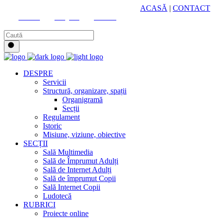
HUB CULTURAL ZONAL
ACASĂ
|
CONTACT
Youtube
Instagram
Facebook
DESPRE
Servicii
Structură, organizare, spații
Organigramă
Secții
Regulament
Istoric
Misiune, viziune, obiective
SECȚII
Sală Multimedia
Sală de Împrumut Adulți
Sală de Internet Adulți
Sală de împrumut Copii
Sală Internet Copii
Ludotecă
RUBRICI
Proiecte online