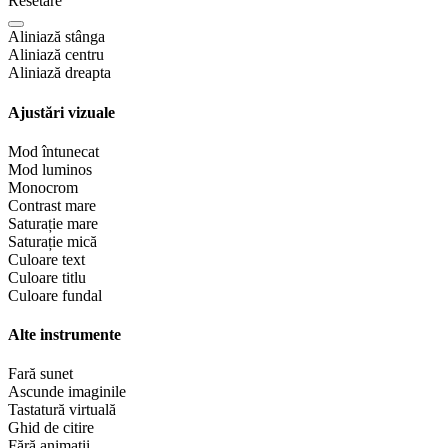
Resetare
Aliniază stânga
Aliniază centru
Aliniază dreapta
Ajustări vizuale
Mod întunecat
Mod luminos
Monocrom
Contrast mare
Saturație mare
Saturație mică
Culoare text
Culoare titlu
Culoare fundal
Alte instrumente
Fară sunet
Ascunde imaginile
Tastatură virtuală
Ghid de citire
Fără animații