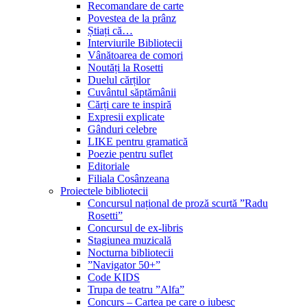
Recomandare de carte
Povestea de la prânz
Știați că…
Interviurile Bibliotecii
Vânătoarea de comori
Noutăți la Rosetti
Duelul cărților
Cuvântul săptămânii
Cărți care te inspiră
Expresii explicate
Gânduri celebre
LIKE pentru gramatică
Poezie pentru suflet
Editoriale
Filiala Cosânzeana
Proiectele bibliotecii
Concursul național de proză scurtă ”Radu
Rosetti”
Concursul de ex-libris
Stagiunea muzicală
Nocturna bibliotecii
”Navigator 50+”
Code KIDS
Trupa de teatru ”Alfa”
Concurs – Cartea pe care o iubesc