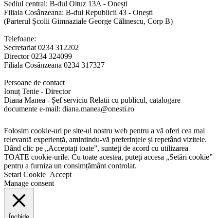
Sediul central: B-dul Oituz 13A - Onești
Filiala Cosânzeana: B-dul Republicii 43 - Onești
(Parterul Școlii Gimnaziale George Călinescu, Corp B)
Telefoane:
Secretariat 0234 312202
Director 0234 324099
Filiala Cosânzeana 0234 317327
Persoane de contact
Ionuț Tenie - Director
Diana Manea - Șef serviciu Relatii cu publicul, catalogare
documente e-mail: diana.manea@onesti.ro
Folosim cookie-uri pe site-ul nostru web pentru a vă oferi cea mai
relevantă experiență, amintindu-vă preferințele și repetând vizitele.
Dând clic pe „Acceptați toate”, sunteți de acord cu utilizarea
TOATE cookie-urile. Cu toate acestea, puteți accesa „Setări cookie”
pentru a furniza un consimțământ controlat.
Setari Cookie
Accept
Manage consent
Închide