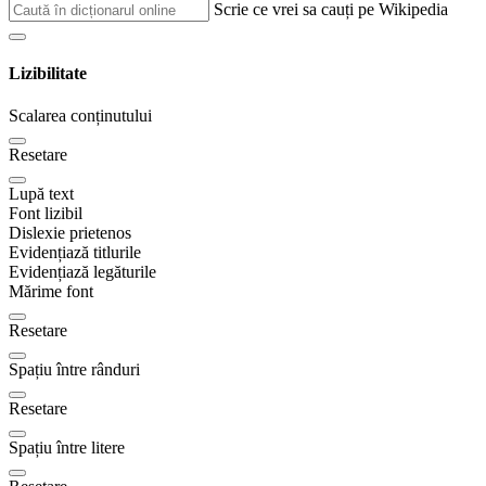
Scrie ce vrei sa cauți pe Wikipedia
Lizibilitate
Scalarea conținutului
Resetare
Lupă text
Font lizibil
Dislexie prietenos
Evidențiază titlurile
Evidențiază legăturile
Mărime font
Resetare
Spațiu între rânduri
Resetare
Spațiu între litere