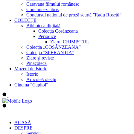
Caravana filmului românesc
Concurs ex-libris
Concursul național de proză scurtă ”Radu Rosetti”
COLECŢII
Biblioteca digitală
Colecţia Cosânzeana
Periodice
Ziarul CHIMISTUL
Colecția „COSÂNZEANA”
Colecția ”SPERANȚIA”
Ziare și reviste
Pinacoteca
Muzeul de Istorie
Istoric
Articole/colecții
Cinema “Capitol”
ACASĂ
DESPRE
Servicii