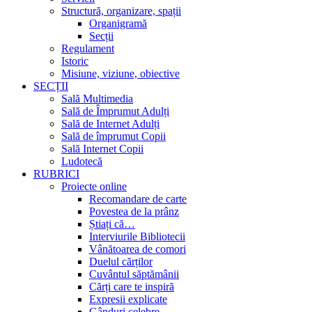
Structură, organizare, spații
Organigramă
Secții
Regulament
Istoric
Misiune, viziune, obiective
SECȚII
Sală Multimedia
Sală de Împrumut Adulți
Sală de Internet Adulți
Sală de împrumut Copii
Sală Internet Copii
Ludotecă
RUBRICI
Proiecte online
Recomandare de carte
Povestea de la prânz
Știați că…
Interviurile Bibliotecii
Vânătoarea de comori
Duelul cărților
Cuvântul săptămânii
Cărți care te inspiră
Expresii explicate
Gânduri celebre