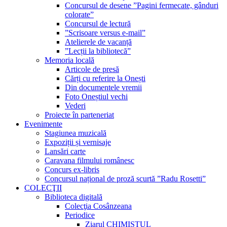
Concursul de desene ”Pagini fermecate, gânduri
colorate”
Concursul de lectură
”Scrisoare versus e-mail”
Atelierele de vacanță
”Lecții la bibliotecă”
Memoria locală
Articole de presă
Cărți cu referire la Onești
Din documentele vremii
Foto Oneștiul vechi
Vederi
Proiecte în parteneriat
Evenimente
Stagiunea muzicală
Expoziții și vernisaje
Lansări carte
Caravana filmului românesc
Concurs ex-libris
Concursul național de proză scurtă ”Radu Rosetti”
COLECŢII
Biblioteca digitală
Colecţia Cosânzeana
Periodice
Ziarul CHIMISTUL