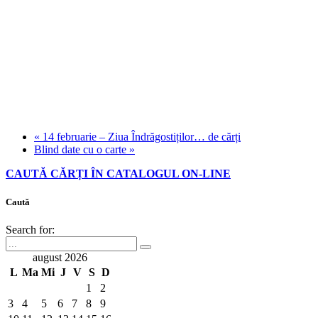
«
14 februarie – Ziua Îndrăgostiților… de cărți
Blind date cu o carte
»
CAUTĂ CĂRȚI ÎN CATALOGUL ON-LINE
Caută
Search for:
august 2026
L
Ma
Mi
J
V
S
D
1
2
3
4
5
6
7
8
9