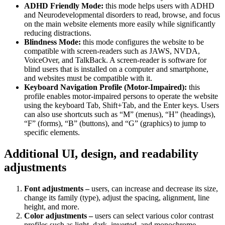
ADHD Friendly Mode:
this mode helps users with ADHD
and Neurodevelopmental disorders to read, browse, and focus
on the main website elements more easily while significantly
reducing distractions.
Blindness Mode:
this mode configures the website to be
compatible with screen-readers such as JAWS, NVDA,
VoiceOver, and TalkBack. A screen-reader is software for
blind users that is installed on a computer and smartphone,
and websites must be compatible with it.
Keyboard Navigation Profile (Motor-Impaired):
this
profile enables motor-impaired persons to operate the website
using the keyboard Tab, Shift+Tab, and the Enter keys. Users
can also use shortcuts such as “M” (menus), “H” (headings),
“F” (forms), “B” (buttons), and “G” (graphics) to jump to
specific elements.
Additional UI, design, and readability
adjustments
Font adjustments –
users, can increase and decrease its size,
change its family (type), adjust the spacing, alignment, line
height, and more.
Color adjustments –
users can select various color contrast
profiles such as light, dark, inverted, and monochrome.