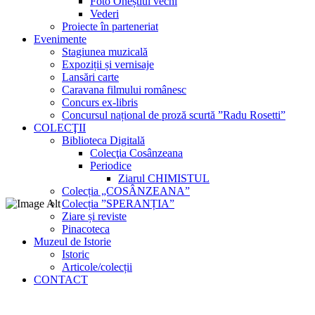
Foto Oneștiul vechi
Vederi
Proiecte în parteneriat
Evenimente
Stagiunea muzicală
Expoziții și vernisaje
Lansări carte
Caravana filmului românesc
Concurs ex-libris
Concursul național de proză scurtă ”Radu Rosetti”
COLECŢII
Biblioteca Digitală
Colecţia Cosânzeana
Periodice
Ziarul CHIMISTUL
Colecția „COSÂNZEANA”
Colecția ”SPERANȚIA”
Ziare și reviste
Pinacoteca
Muzeul de Istorie
Istoric
Articole/colecții
CONTACT