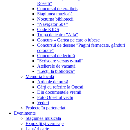
Rosetti”
Concursul de ex-libris
Stagiunea muzicală
Nocturna bibliotecii
”Navigator 50+”
Code KIDS
Trupa de teatru ”Alfa”
Concurs – Cartea pe care o iubesc
Concursul de desene ”Pagini fermecate, gânduri
colorate”
Concursul de lectură
”Scrisoare versus e-mail”
Atelierele de vacanță
”Lecții la bibliotecă”
Memoria locală
Articole de presă
Cărți cu referire la Onești
Din documentele vremii
Foto Oneștiul vechi
Vederi
Proiecte în parteneriat
Evenimente
Stagiunea muzicală
Expoziții și vernisaje
Lansări carte