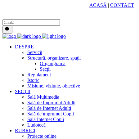
HUB CULTURAL ZONAL
ACASĂ
|
CONTACT
Youtube
Instagram
Facebook
DESPRE
Servicii
Structură, organizare, spații
Organigramă
Secții
Regulament
Istoric
Misiune, viziune, obiective
SECȚII
Sală Multimedia
Sală de Împrumut Adulți
Sală de Internet Adulți
Sală de împrumut Copii
Sală Internet Copii
Ludotecă
RUBRICI
Proiecte online