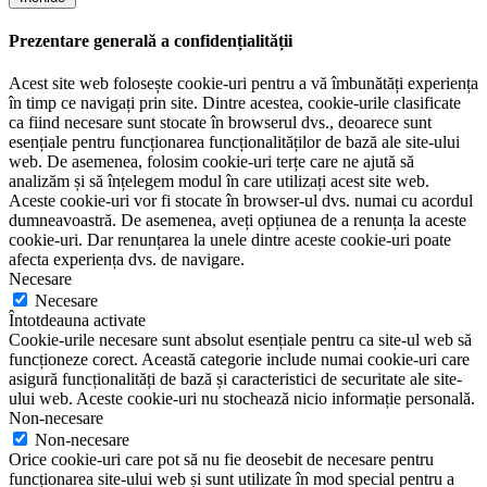
Prezentare generală a confidențialității
Acest site web folosește cookie-uri pentru a vă îmbunătăți experiența
în timp ce navigați prin site. Dintre acestea, cookie-urile clasificate
ca fiind necesare sunt stocate în browserul dvs., deoarece sunt
esențiale pentru funcționarea funcționalităților de bază ale site-ului
web. De asemenea, folosim cookie-uri terțe care ne ajută să
analizăm și să înțelegem modul în care utilizați acest site web.
Aceste cookie-uri vor fi stocate în browser-ul dvs. numai cu acordul
dumneavoastră. De asemenea, aveți opțiunea de a renunța la aceste
cookie-uri. Dar renunțarea la unele dintre aceste cookie-uri poate
afecta experiența dvs. de navigare.
Necesare
Necesare
Întotdeauna activate
Cookie-urile necesare sunt absolut esențiale pentru ca site-ul web să
funcționeze corect. Această categorie include numai cookie-uri care
asigură funcționalități de bază și caracteristici de securitate ale site-
ului web. Aceste cookie-uri nu stochează nicio informație personală.
Non-necesare
Non-necesare
Orice cookie-uri care pot să nu fie deosebit de necesare pentru
funcționarea site-ului web și sunt utilizate în mod special pentru a