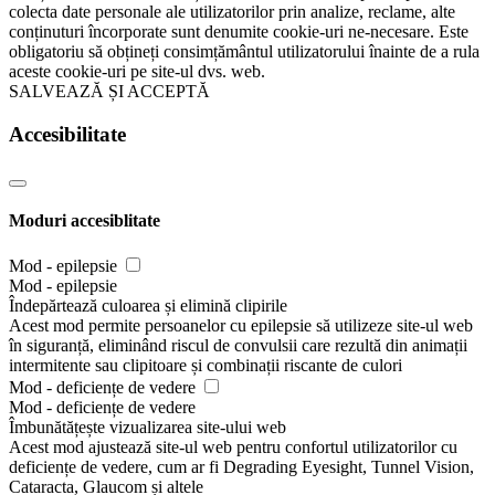
colecta date personale ale utilizatorilor prin analize, reclame, alte
conținuturi încorporate sunt denumite cookie-uri ne-necesare. Este
obligatoriu să obțineți consimțământul utilizatorului înainte de a rula
aceste cookie-uri pe site-ul dvs. web.
SALVEAZĂ ȘI ACCEPTĂ
Accesibilitate
Moduri accesiblitate
Mod - epilepsie
Mod - epilepsie
Îndepărtează culoarea și elimină clipirile
Acest mod permite persoanelor cu epilepsie să utilizeze site-ul web
în siguranță, eliminând riscul de convulsii care rezultă din animații
intermitente sau clipitoare și combinații riscante de culori
Mod - deficiențe de vedere
Mod - deficiențe de vedere
Îmbunătățește vizualizarea site-ului web
Acest mod ajustează site-ul web pentru confortul utilizatorilor cu
deficiențe de vedere, cum ar fi Degrading Eyesight, Tunnel Vision,
Cataracta, Glaucom și altele