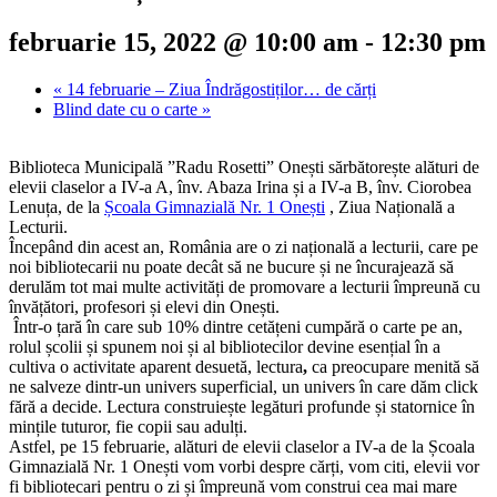
februarie 15, 2022 @ 10:00 am
-
12:30 pm
«
14 februarie – Ziua Îndrăgostiților… de cărți
Blind date cu o carte
»
Biblioteca Municipală ”Radu Rosetti” Onești sărbătorește alături de
elevii claselor a IV-a A, înv. Abaza Irina și a IV-a B, înv. Ciorobea
Lenuța, de la
Școala Gimnazială Nr. 1 Onești
, Ziua Națională a
Lecturii.
Începând din acest an, România are o zi națională a lecturii, care pe
noi bibliotecarii nu poate decât să ne bucure și ne încurajează să
derulăm tot mai multe activități de promovare a lecturii împreună cu
învățători, profesori și elevi din Onești.
Într-o țară în care sub 10% dintre cetățeni cumpără o carte pe an,
rolul școlii și spunem noi și al bibliotecilor devine esențial în a
cultiva o activitate aparent desuetă, lectura
,
ca preocupare menită să
ne salveze dintr-un univers superficial, un univers în care dăm click
fără a decide. Lectura construiește legături profunde și statornice în
mințile tuturor, fie copii sau adulți.
Astfel, pe 15 februarie, alături de elevii claselor a IV-a de la Școala
Gimnazială Nr. 1 Onești vom vorbi despre cărți, vom citi, elevii vor
fi bibliotecari pentru o zi și împreună vom construi cea mai mare