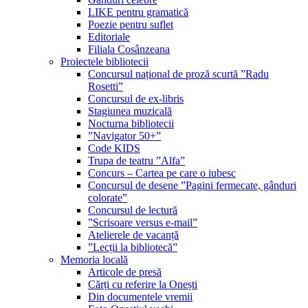
LIKE pentru gramatică
Poezie pentru suflet
Editoriale
Filiala Cosânzeana
Proiectele bibliotecii
Concursul național de proză scurtă ”Radu
Rosetti”
Concursul de ex-libris
Stagiunea muzicală
Nocturna bibliotecii
”Navigator 50+”
Code KIDS
Trupa de teatru ”Alfa”
Concurs – Cartea pe care o iubesc
Concursul de desene ”Pagini fermecate, gânduri
colorate”
Concursul de lectură
”Scrisoare versus e-mail”
Atelierele de vacanță
”Lecții la bibliotecă”
Memoria locală
Articole de presă
Cărți cu referire la Onești
Din documentele vremii