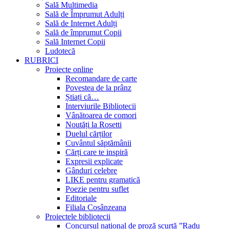
Sală Multimedia
Sală de Împrumut Adulți
Sală de Internet Adulți
Sală de împrumut Copii
Sală Internet Copii
Ludotecă
RUBRICI
Proiecte online
Recomandare de carte
Povestea de la prânz
Știați că…
Interviurile Bibliotecii
Vânătoarea de comori
Noutăți la Rosetti
Duelul cărților
Cuvântul săptămânii
Cărți care te inspiră
Expresii explicate
Gânduri celebre
LIKE pentru gramatică
Poezie pentru suflet
Editoriale
Filiala Cosânzeana
Proiectele bibliotecii
Concursul național de proză scurtă ”Radu