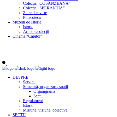
Colecția „COSÂNZEANA”
Colecția ”SPERANȚIA”
Ziare și reviste
Pinacoteca
Muzeul de Istorie
Istoric
Articole/colecții
Cinema “Capitol”
DESPRE
Servicii
Structură, organizare, spații
Organigramă
Secții
Regulament
Istoric
Misiune, viziune, obiective
SECȚII