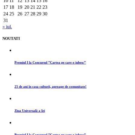
10
11
12
13
14
15
16
17
18
19
20
21
22
23
24
25
26
27
28
29
30
31
« iul.
NOUTATI
Premiul I la Concursul ”Cartea pe care o iubesc”
25 de ani în casa culturii, aproape de comunitate!
Ziua Universală a Iei
Premiul I la Concursul ”Cartea pe care o iubesc”