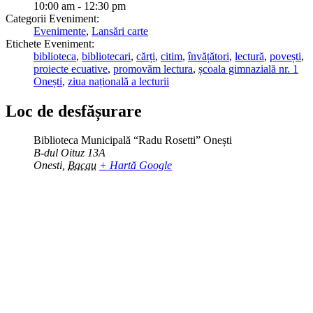
10:00 am - 12:30 pm
Categorii Eveniment:
Evenimente
,
Lansări carte
Etichete Eveniment:
biblioteca
,
bibliotecari
,
cărți
,
citim
,
învățători
,
lectură
,
povești
,
proiecte ecuative
,
promovăm lectura
,
școala gimnazială nr. 1
Onești
,
ziua națională a lecturii
Loc de desfășurare
Biblioteca Municipală “Radu Rosetti” Onești
B-dul Oituz 13A
Onesti
,
Bacau
+ Hartă Google