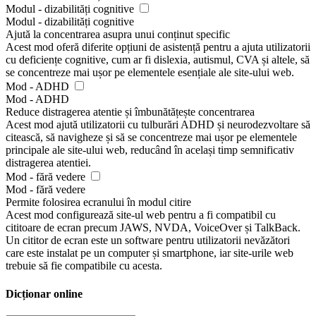
Modul - dizabilități cognitive
Modul - dizabilități cognitive
Ajută la concentrarea asupra unui conținut specific
Acest mod oferă diferite opțiuni de asistență pentru a ajuta utilizatorii
cu deficiențe cognitive, cum ar fi dislexia, autismul, CVA și altele, să
se concentreze mai ușor pe elementele esențiale ale site-ului web.
Mod - ADHD
Mod - ADHD
Reduce distragerea atentie și îmbunătățește concentrarea
Acest mod ajută utilizatorii cu tulburări ADHD și neurodezvoltare să
citească, să navigheze și să se concentreze mai ușor pe elementele
principale ale site-ului web, reducând în același timp semnificativ
distragerea atentiei.
Mod - fără vedere
Mod - fără vedere
Permite folosirea ecranului în modul citire
Acest mod configurează site-ul web pentru a fi compatibil cu
cititoare de ecran precum JAWS, NVDA, VoiceOver și TalkBack.
Un cititor de ecran este un software pentru utilizatorii nevăzători
care este instalat pe un computer și smartphone, iar site-urile web
trebuie să fie compatibile cu acesta.
Dicționar online