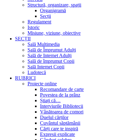
Structură, organizare, spații
Organigramă
Secții
Regulament
Istoric
Misiune, viziune, obiective
SECȚII
Sală Multimedia
Sală de Împrumut Adulți
Sală de Internet Adulți
Sală de împrumut Copii
Sală Internet Copii
Ludotecă
RUBRICI
Proiecte online
Recomandare de carte
Povestea de la prânz
Știați că…
Interviurile Bibliotecii
Vânătoarea de comori
Duelul cărților
Cuvântul săptămânii
Cărți care te inspiră
Expresii explicate
Gânduri celebre