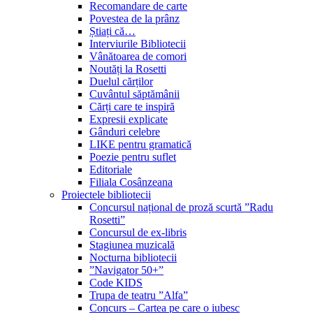
Recomandare de carte
Povestea de la prânz
Știați că…
Interviurile Bibliotecii
Vânătoarea de comori
Noutăți la Rosetti
Duelul cărților
Cuvântul săptămânii
Cărți care te inspiră
Expresii explicate
Gânduri celebre
LIKE pentru gramatică
Poezie pentru suflet
Editoriale
Filiala Cosânzeana
Proiectele bibliotecii
Concursul național de proză scurtă ”Radu
Rosetti”
Concursul de ex-libris
Stagiunea muzicală
Nocturna bibliotecii
”Navigator 50+”
Code KIDS
Trupa de teatru ”Alfa”
Concurs – Cartea pe care o iubesc