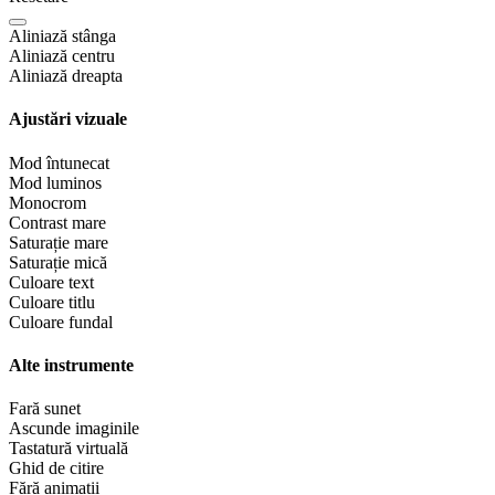
Aliniază stânga
Aliniază centru
Aliniază dreapta
Ajustări vizuale
Mod întunecat
Mod luminos
Monocrom
Contrast mare
Saturație mare
Saturație mică
Culoare text
Culoare titlu
Culoare fundal
Alte instrumente
Fară sunet
Ascunde imaginile
Tastatură virtuală
Ghid de citire
Fără animații