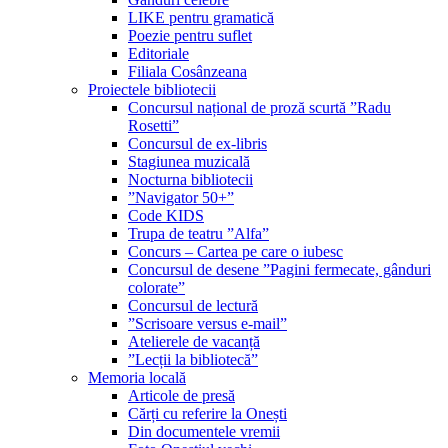
LIKE pentru gramatică
Poezie pentru suflet
Editoriale
Filiala Cosânzeana
Proiectele bibliotecii
Concursul național de proză scurtă ”Radu
Rosetti”
Concursul de ex-libris
Stagiunea muzicală
Nocturna bibliotecii
”Navigator 50+”
Code KIDS
Trupa de teatru ”Alfa”
Concurs – Cartea pe care o iubesc
Concursul de desene ”Pagini fermecate, gânduri
colorate”
Concursul de lectură
”Scrisoare versus e-mail”
Atelierele de vacanță
”Lecții la bibliotecă”
Memoria locală
Articole de presă
Cărți cu referire la Onești
Din documentele vremii