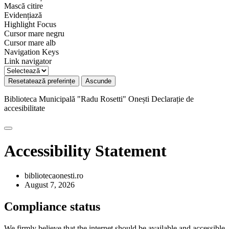
Mască citire
Evidențiază
Highlight Focus
Cursor mare negru
Cursor mare alb
Navigation Keys
Link navigator
Resetatează preferințe
Ascunde
Biblioteca Municipală "Radu Rosetti" Onești
Declarație de
accesibilitate
Accessibility Statement
bibliotecaonesti.ro
August 7, 2026
Compliance status
We firmly believe that the internet should be available and accessible