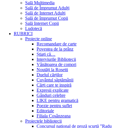
Sală Multimedia
Sală de Împrumut Adulți
Sală de Internet Adulți
Sală de împrumut Copii
Sală Internet Copii
Ludotecă
RUBRICI
Proiecte online
Recomandare de carte
Povestea de la prânz
Știați că…
Interviurile Bibliotecii
Vânătoarea de comori
Noutăți la Rosetti
Duelul cărților
Cuvântul săptămânii
Cărți care te inspiră
Expresii explicate
Gânduri celebre
LIKE pentru gramatică
Poezie pentru suflet
Editoriale
Filiala Cosânzeana
Proiectele bibliotecii
Concursul național de proză scurtă ”Radu