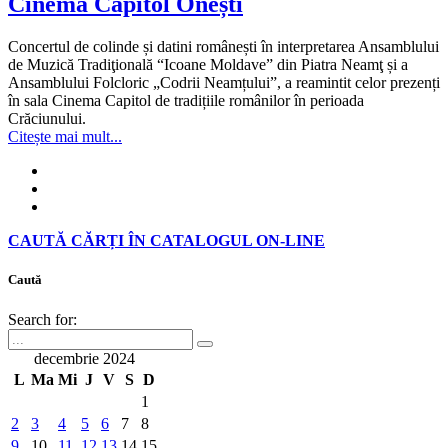
Cinema Capitol Onești
Concertul de colinde și datini românești în interpretarea Ansamblului
de Muzică Tradiţională “Icoane Moldave” din Piatra Neamţ și a
Ansamblului Folcloric „Codrii Neamțului”, a reamintit celor prezenți
în sala Cinema Capitol de tradițiile românilor în perioada
Crăciunului.
Citește mai mult...
CAUTĂ CĂRȚI ÎN CATALOGUL ON-LINE
Caută
Search for:
decembrie 2024
L
Ma
Mi
J
V
S
D
1
2
3
4
5
6
7
8
9
10
11
12
13
14
15