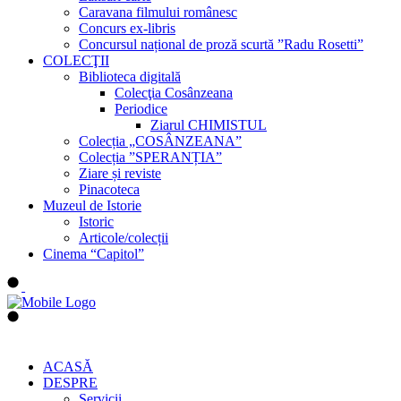
Caravana filmului românesc
Concurs ex-libris
Concursul național de proză scurtă ”Radu Rosetti”
COLECŢII
Biblioteca digitală
Colecţia Cosânzeana
Periodice
Ziarul CHIMISTUL
Colecția „COSÂNZEANA”
Colecția ”SPERANȚIA”
Ziare și reviste
Pinacoteca
Muzeul de Istorie
Istoric
Articole/colecții
Cinema “Capitol”
ACASĂ
DESPRE
Servicii