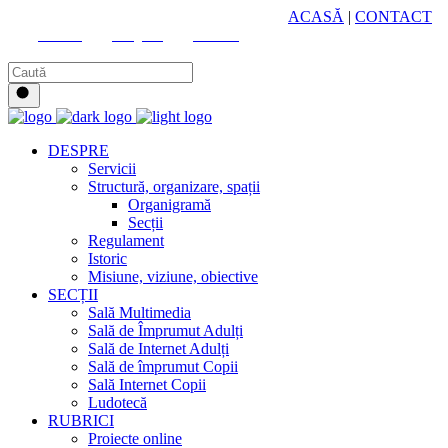
HUB CULTURAL ZONAL
ACASĂ
|
CONTACT
Youtube
Instagram
Facebook
DESPRE
Servicii
Structură, organizare, spații
Organigramă
Secții
Regulament
Istoric
Misiune, viziune, obiective
SECȚII
Sală Multimedia
Sală de Împrumut Adulți
Sală de Internet Adulți
Sală de împrumut Copii
Sală Internet Copii
Ludotecă
RUBRICI
Proiecte online