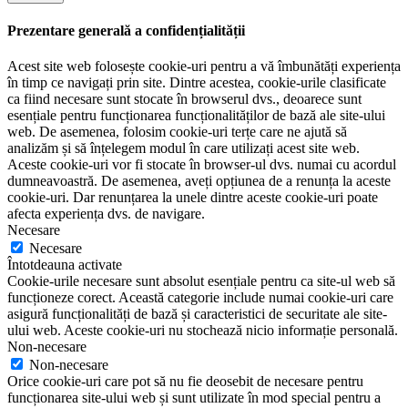
Prezentare generală a confidențialității
Acest site web folosește cookie-uri pentru a vă îmbunătăți experiența
în timp ce navigați prin site. Dintre acestea, cookie-urile clasificate
ca fiind necesare sunt stocate în browserul dvs., deoarece sunt
esențiale pentru funcționarea funcționalităților de bază ale site-ului
web. De asemenea, folosim cookie-uri terțe care ne ajută să
analizăm și să înțelegem modul în care utilizați acest site web.
Aceste cookie-uri vor fi stocate în browser-ul dvs. numai cu acordul
dumneavoastră. De asemenea, aveți opțiunea de a renunța la aceste
cookie-uri. Dar renunțarea la unele dintre aceste cookie-uri poate
afecta experiența dvs. de navigare.
Necesare
Necesare
Întotdeauna activate
Cookie-urile necesare sunt absolut esențiale pentru ca site-ul web să
funcționeze corect. Această categorie include numai cookie-uri care
asigură funcționalități de bază și caracteristici de securitate ale site-
ului web. Aceste cookie-uri nu stochează nicio informație personală.
Non-necesare
Non-necesare
Orice cookie-uri care pot să nu fie deosebit de necesare pentru
funcționarea site-ului web și sunt utilizate în mod special pentru a