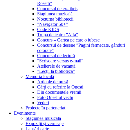
Rosetti”
Concursul de ex-libris
Stagiunea muzicală
Nocturna bibliotecii
”Navigator 50+”
Code KIDS
Trupa de teatru ”Alfa”
Concurs – Cartea pe care o iubesc
Concursul de desene ”Pagini fermecate, gânduri
colorate”
Concursul de lectură
”Scrisoare versus e-mail”
Atelierele de vacanță
”Lecții la bibliotecă”
Memoria locală
Articole de presă
Cărți cu referire la Onești
Din documentele vremii
Foto Oneștiul vechi
Vederi
Proiecte în parteneriat
Evenimente
Stagiunea muzicală
Expoziții și vernisaje
Lansări carte