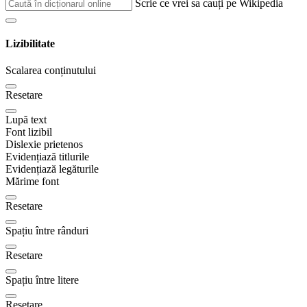
Scrie ce vrei sa cauți pe Wikipedia
Lizibilitate
Scalarea conținutului
Resetare
Lupă text
Font lizibil
Dislexie prietenos
Evidențiază titlurile
Evidențiază legăturile
Mărime font
Resetare
Spațiu între rânduri
Resetare
Spațiu între litere
Resetare