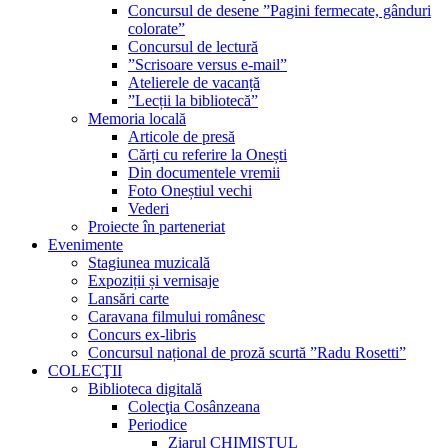
Concursul de desene ”Pagini fermecate, gânduri
colorate”
Concursul de lectură
”Scrisoare versus e-mail”
Atelierele de vacanță
”Lecții la bibliotecă”
Memoria locală
Articole de presă
Cărți cu referire la Onești
Din documentele vremii
Foto Oneștiul vechi
Vederi
Proiecte în parteneriat
Evenimente
Stagiunea muzicală
Expoziții și vernisaje
Lansări carte
Caravana filmului românesc
Concurs ex-libris
Concursul național de proză scurtă ”Radu Rosetti”
COLECŢII
Biblioteca digitală
Colecţia Cosânzeana
Periodice
Ziarul CHIMISTUL