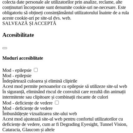
colecta date personale ale utilizatorilor prin analize, reclame, alte
conținuturi încorporate sunt denumite cookie-uri ne-necesare. Este
obligatoriu să obțineți consimțământul utilizatorului înainte de a rula
aceste cookie-uri pe site-ul dvs. web.
SALVEAZĂ ȘI ACCEPTĂ
Accesibilitate
Moduri accesiblitate
Mod - epilepsie
Mod - epilepsie
Îndepărtează culoarea și elimină clipirile
Acest mod permite persoanelor cu epilepsie să utilizeze site-ul web
în siguranță, eliminând riscul de convulsii care rezultă din animații
intermitente sau clipitoare și combinații riscante de culori
Mod - deficiențe de vedere
Mod - deficiențe de vedere
Îmbunătățește vizualizarea site-ului web
Acest mod ajustează site-ul web pentru confortul utilizatorilor cu
deficiențe de vedere, cum ar fi Degrading Eyesight, Tunnel Vision,
Cataracta, Glaucom și altele