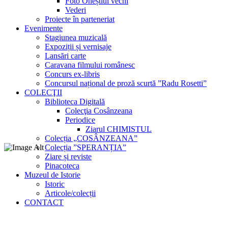
Foto Oneștiul vechi
Vederi
Proiecte în parteneriat
Evenimente
Stagiunea muzicală
Expoziții și vernisaje
Lansări carte
Caravana filmului românesc
Concurs ex-libris
Concursul național de proză scurtă ”Radu Rosetti”
COLECŢII
Biblioteca Digitală
Colecţia Cosânzeana
Periodice
Ziarul CHIMISTUL
Colecția „COSÂNZEANA”
Colecția ”SPERANȚIA”
Ziare și reviste
Pinacoteca
Muzeul de Istorie
Istoric
Articole/colecții
CONTACT