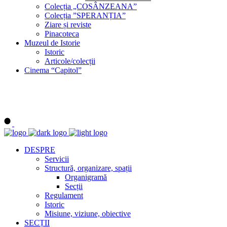
Colecția „COSÂNZEANA”
Colecția ”SPERANȚIA”
Ziare și reviste
Pinacoteca
Muzeul de Istorie
Istoric
Articole/colecții
Cinema “Capitol”
DESPRE
Servicii
Structură, organizare, spații
Organigramă
Secții
Regulament
Istoric
Misiune, viziune, obiective
SECȚII