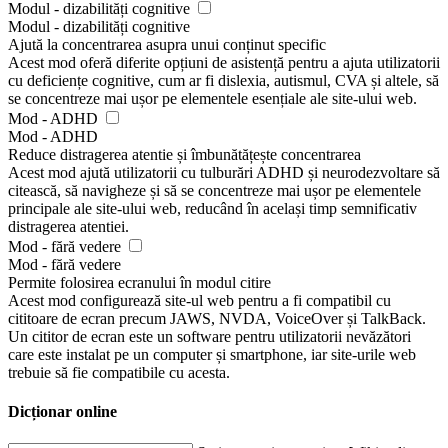
Modul - dizabilități cognitive
Modul - dizabilități cognitive
Ajută la concentrarea asupra unui conținut specific
Acest mod oferă diferite opțiuni de asistență pentru a ajuta utilizatorii
cu deficiențe cognitive, cum ar fi dislexia, autismul, CVA și altele, să
se concentreze mai ușor pe elementele esențiale ale site-ului web.
Mod - ADHD
Mod - ADHD
Reduce distragerea atentie și îmbunătățește concentrarea
Acest mod ajută utilizatorii cu tulburări ADHD și neurodezvoltare să
citească, să navigheze și să se concentreze mai ușor pe elementele
principale ale site-ului web, reducând în același timp semnificativ
distragerea atentiei.
Mod - fără vedere
Mod - fără vedere
Permite folosirea ecranului în modul citire
Acest mod configurează site-ul web pentru a fi compatibil cu
cititoare de ecran precum JAWS, NVDA, VoiceOver și TalkBack.
Un cititor de ecran este un software pentru utilizatorii nevăzători
care este instalat pe un computer și smartphone, iar site-urile web
trebuie să fie compatibile cu acesta.
Dicționar online