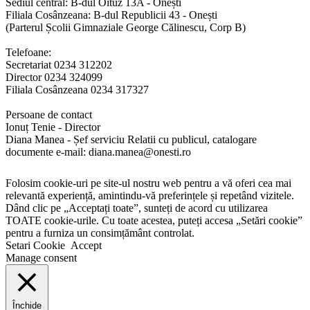
Sediul central: B-dul Oituz 13A - Onești
Filiala Cosânzeana: B-dul Republicii 43 - Onești
(Parterul Școlii Gimnaziale George Călinescu, Corp B)
Telefoane:
Secretariat 0234 312202
Director 0234 324099
Filiala Cosânzeana 0234 317327
Persoane de contact
Ionuț Tenie - Director
Diana Manea - Șef serviciu Relatii cu publicul, catalogare
documente e-mail: diana.manea@onesti.ro
Folosim cookie-uri pe site-ul nostru web pentru a vă oferi cea mai
relevantă experiență, amintindu-vă preferințele și repetând vizitele.
Dând clic pe „Acceptați toate”, sunteți de acord cu utilizarea
TOATE cookie-urile. Cu toate acestea, puteți accesa „Setări cookie”
pentru a furniza un consimțământ controlat.
Setari Cookie
Accept
Manage consent
Închide