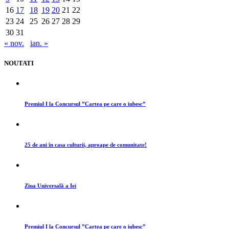
16
17
18
19
20
21
22
23
24
25
26
27
28
29
30
31
« nov.
ian. »
NOUTATI
Premiul I la Concursul ”Cartea pe care o iubesc”
25 de ani în casa culturii, aproape de comunitate!
Ziua Universală a Iei
Premiul I la Concursul ”Cartea pe care o iubesc”