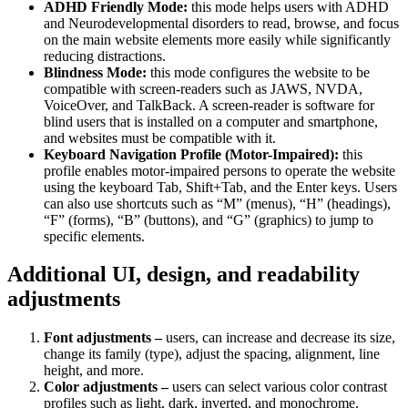
ADHD Friendly Mode:
this mode helps users with ADHD
and Neurodevelopmental disorders to read, browse, and focus
on the main website elements more easily while significantly
reducing distractions.
Blindness Mode:
this mode configures the website to be
compatible with screen-readers such as JAWS, NVDA,
VoiceOver, and TalkBack. A screen-reader is software for
blind users that is installed on a computer and smartphone,
and websites must be compatible with it.
Keyboard Navigation Profile (Motor-Impaired):
this
profile enables motor-impaired persons to operate the website
using the keyboard Tab, Shift+Tab, and the Enter keys. Users
can also use shortcuts such as “M” (menus), “H” (headings),
“F” (forms), “B” (buttons), and “G” (graphics) to jump to
specific elements.
Additional UI, design, and readability
adjustments
Font adjustments –
users, can increase and decrease its size,
change its family (type), adjust the spacing, alignment, line
height, and more.
Color adjustments –
users can select various color contrast
profiles such as light, dark, inverted, and monochrome.