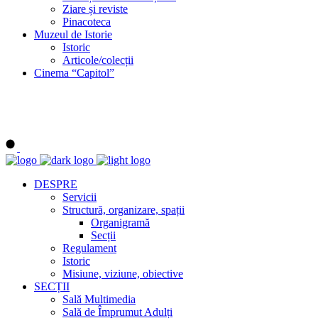
Ziare și reviste
Pinacoteca
Muzeul de Istorie
Istoric
Articole/colecții
Cinema “Capitol”
DESPRE
Servicii
Structură, organizare, spații
Organigramă
Secții
Regulament
Istoric
Misiune, viziune, obiective
SECȚII
Sală Multimedia
Sală de Împrumut Adulți