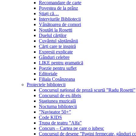
Recomandare de carte
Povestea de la prânz
Știați că…
Interviurile Bibliotecii
Vânătoarea de comori
Noutăți la Rosetti
Duelul cărților
Cuvântul săptămânii
Cărți care te inspiră
Expresii explicate
Gânduri celebre
LIKE pentru gramatică
Poezie pentru suflet
Editoriale
Filiala Cosânzeana
Proiectele bibliotecii
Concursul național de proză scurtă ”Radu Rosetti”
Concursul de ex-libris
Stagiunea muzicală
Nocturna bibliotecii
”Navigator 50+”
Code KIDS
Trupa de teatru ”Alfa”
Concurs – Cartea pe care o iubesc
Concursul de desene ”Pagini fermecate, gânduri co