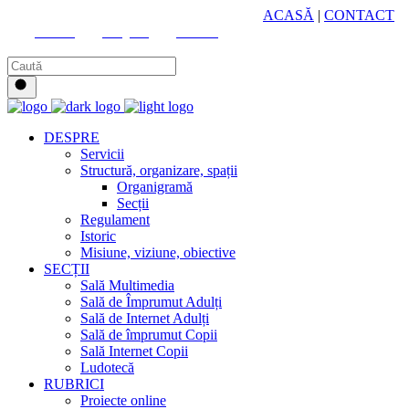
HUB CULTURAL ZONAL
ACASĂ
|
CONTACT
Youtube
Instagram
Facebook
DESPRE
Servicii
Structură, organizare, spații
Organigramă
Secții
Regulament
Istoric
Misiune, viziune, obiective
SECȚII
Sală Multimedia
Sală de Împrumut Adulți
Sală de Internet Adulți
Sală de împrumut Copii
Sală Internet Copii
Ludotecă
RUBRICI
Proiecte online