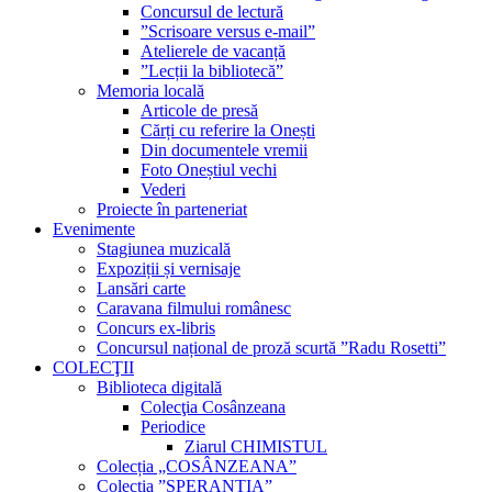
Concursul de lectură
”Scrisoare versus e-mail”
Atelierele de vacanță
”Lecții la bibliotecă”
Memoria locală
Articole de presă
Cărți cu referire la Onești
Din documentele vremii
Foto Oneștiul vechi
Vederi
Proiecte în parteneriat
Evenimente
Stagiunea muzicală
Expoziții și vernisaje
Lansări carte
Caravana filmului românesc
Concurs ex-libris
Concursul național de proză scurtă ”Radu Rosetti”
COLECŢII
Biblioteca digitală
Colecţia Cosânzeana
Periodice
Ziarul CHIMISTUL
Colecția „COSÂNZEANA”
Colecția ”SPERANȚIA”