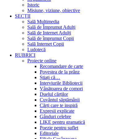
Istoric
Misiune, viziune, obiective
SECȚII
Sală Multimedia
Sală de Împrumut Adulți
Sală de Internet Adulți
Sală de împrumut Copii
Sală Internet Copii
Ludotecă
RUBRICI
Proiecte online
Recomandare de carte
Povestea de la prânz
Știați că…
Interviurile Bibliotecii
Vânătoarea de comori
Duelul cărților
Cuvântul săptămânii
Cărți care te inspiră
Expresii explicate
Gânduri celebre
LIKE pentru gramatică
Poezie pentru suflet
Editoriale
Filiala Cosânzeana