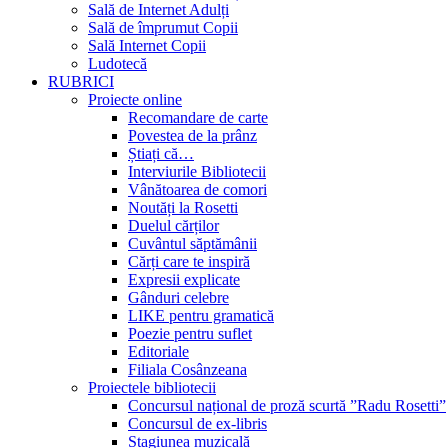
Sală de Internet Adulți
Sală de împrumut Copii
Sală Internet Copii
Ludotecă
RUBRICI
Proiecte online
Recomandare de carte
Povestea de la prânz
Știați că…
Interviurile Bibliotecii
Vânătoarea de comori
Noutăți la Rosetti
Duelul cărților
Cuvântul săptămânii
Cărți care te inspiră
Expresii explicate
Gânduri celebre
LIKE pentru gramatică
Poezie pentru suflet
Editoriale
Filiala Cosânzeana
Proiectele bibliotecii
Concursul național de proză scurtă ”Radu Rosetti”
Concursul de ex-libris
Stagiunea muzicală