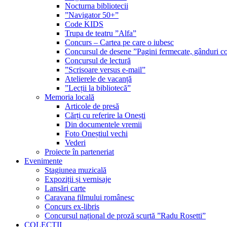
Nocturna bibliotecii
”Navigator 50+”
Code KIDS
Trupa de teatru ”Alfa”
Concurs – Cartea pe care o iubesc
Concursul de desene ”Pagini fermecate, gânduri co
Concursul de lectură
”Scrisoare versus e-mail”
Atelierele de vacanță
”Lecții la bibliotecă”
Memoria locală
Articole de presă
Cărți cu referire la Onești
Din documentele vremii
Foto Oneștiul vechi
Vederi
Proiecte în parteneriat
Evenimente
Stagiunea muzicală
Expoziții și vernisaje
Lansări carte
Caravana filmului românesc
Concurs ex-libris
Concursul național de proză scurtă ”Radu Rosetti”
COLECŢII