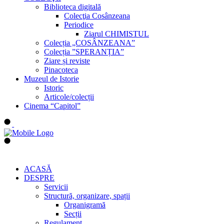
Biblioteca digitală
Colecţia Cosânzeana
Periodice
Ziarul CHIMISTUL
Colecția „COSÂNZEANA”
Colecția ”SPERANȚIA”
Ziare și reviste
Pinacoteca
Muzeul de Istorie
Istoric
Articole/colecții
Cinema “Capitol”
ACASĂ
DESPRE
Servicii
Structură, organizare, spații
Organigramă
Secții
Regulament