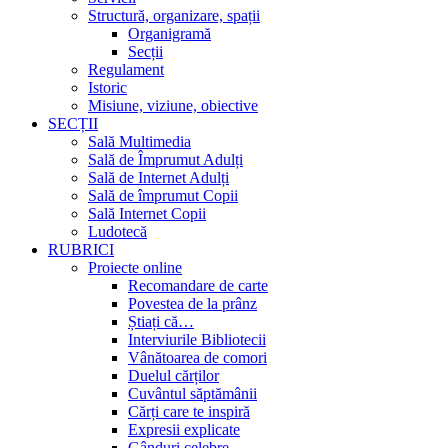
Structură, organizare, spații
Organigramă
Secții
Regulament
Istoric
Misiune, viziune, obiective
SECȚII
Sală Multimedia
Sală de Împrumut Adulți
Sală de Internet Adulți
Sală de împrumut Copii
Sală Internet Copii
Ludotecă
RUBRICI
Proiecte online
Recomandare de carte
Povestea de la prânz
Știați că…
Interviurile Bibliotecii
Vânătoarea de comori
Duelul cărților
Cuvântul săptămânii
Cărți care te inspiră
Expresii explicate
Gânduri celebre