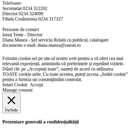
Telefoane:
Secretariat 0234 312202
Director 0234 324099
Filiala Cosânzeana 0234 317327
Persoane de contact
Ionuț Tenie - Director
Diana Manea - Șef serviciu Relatii cu publicul, catalogare
documente e-mail: diana.manea@onesti.ro
Folosim cookie-uri pe site-ul nostru web pentru a vă oferi cea mai
relevantă experiență, amintindu-vă preferințele și repetând vizitele.
Dând clic pe „Acceptați toate”, sunteți de acord cu utilizarea
TOATE cookie-urile. Cu toate acestea, puteți accesa „Setări cookie”
pentru a furniza un consimțământ controlat.
Setari Cookie
Accept
Manage consent
Închide
Prezentare generală a confidențialității