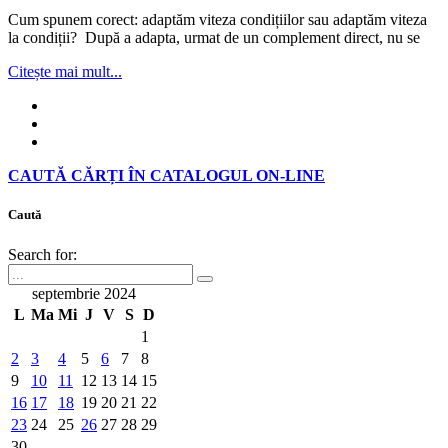
Cum spunem corect: adaptăm viteza condițiilor sau adaptăm viteza
la condiții? După a adapta, urmat de un complement direct, nu se
Citește mai mult...
CAUTĂ CĂRȚI ÎN CATALOGUL ON-LINE
Caută
Search for:
septembrie 2024
L
Ma
Mi
J
V
S
D
1
2
3
4
5
6
7
8
9
10
11
12
13
14
15
16
17
18
19
20
21
22
23
24
25
26
27
28
29
30