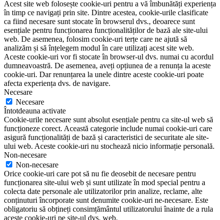
Acest site web folosește cookie-uri pentru a vă îmbunătăți experiența
în timp ce navigați prin site. Dintre acestea, cookie-urile clasificate
ca fiind necesare sunt stocate în browserul dvs., deoarece sunt
esențiale pentru funcționarea funcționalităților de bază ale site-ului
web. De asemenea, folosim cookie-uri terțe care ne ajută să
analizăm și să înțelegem modul în care utilizați acest site web.
Aceste cookie-uri vor fi stocate în browser-ul dvs. numai cu acordul
dumneavoastră. De asemenea, aveți opțiunea de a renunța la aceste
cookie-uri. Dar renunțarea la unele dintre aceste cookie-uri poate
afecta experiența dvs. de navigare.
Necesare
Necesare
Întotdeauna activate
Cookie-urile necesare sunt absolut esențiale pentru ca site-ul web să
funcționeze corect. Această categorie include numai cookie-uri care
asigură funcționalități de bază și caracteristici de securitate ale site-
ului web. Aceste cookie-uri nu stochează nicio informație personală.
Non-necesare
Non-necesare
Orice cookie-uri care pot să nu fie deosebit de necesare pentru
funcționarea site-ului web și sunt utilizate în mod special pentru a
colecta date personale ale utilizatorilor prin analize, reclame, alte
conținuturi încorporate sunt denumite cookie-uri ne-necesare. Este
obligatoriu să obțineți consimțământul utilizatorului înainte de a rula
aceste cookie-uri pe site-ul dvs. web.