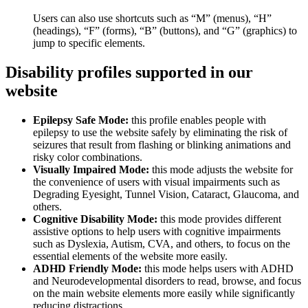
Users can also use shortcuts such as “M” (menus), “H”
(headings), “F” (forms), “B” (buttons), and “G” (graphics) to
jump to specific elements.
Disability profiles supported in our
website
Epilepsy Safe Mode:
this profile enables people with
epilepsy to use the website safely by eliminating the risk of
seizures that result from flashing or blinking animations and
risky color combinations.
Visually Impaired Mode:
this mode adjusts the website for
the convenience of users with visual impairments such as
Degrading Eyesight, Tunnel Vision, Cataract, Glaucoma, and
others.
Cognitive Disability Mode:
this mode provides different
assistive options to help users with cognitive impairments
such as Dyslexia, Autism, CVA, and others, to focus on the
essential elements of the website more easily.
ADHD Friendly Mode:
this mode helps users with ADHD
and Neurodevelopmental disorders to read, browse, and focus
on the main website elements more easily while significantly
reducing distractions.