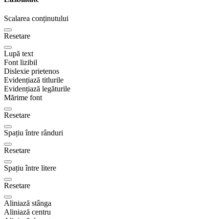
Scalarea conținutului
Resetare
Lupă text
Font lizibil
Dislexie prietenos
Evidențiază titlurile
Evidențiază legăturile
Mărime font
Resetare
Spațiu între rânduri
Resetare
Spațiu între litere
Resetare
Aliniază stânga
Aliniază centru