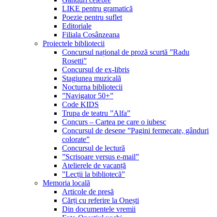
LIKE pentru gramatică
Poezie pentru suflet
Editoriale
Filiala Cosânzeana
Proiectele bibliotecii
Concursul național de proză scurtă ”Radu
Rosetti”
Concursul de ex-libris
Stagiunea muzicală
Nocturna bibliotecii
”Navigator 50+”
Code KIDS
Trupa de teatru ”Alfa”
Concurs – Cartea pe care o iubesc
Concursul de desene ”Pagini fermecate, gânduri
colorate”
Concursul de lectură
”Scrisoare versus e-mail”
Atelierele de vacanță
”Lecții la bibliotecă”
Memoria locală
Articole de presă
Cărți cu referire la Onești
Din documentele vremii