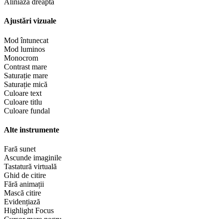
Aliniază dreapta
Ajustări vizuale
Mod întunecat
Mod luminos
Monocrom
Contrast mare
Saturație mare
Saturație mică
Culoare text
Culoare titlu
Culoare fundal
Alte instrumente
Fară sunet
Ascunde imaginile
Tastatură virtuală
Ghid de citire
Fără animații
Mască citire
Evidențiază
Highlight Focus