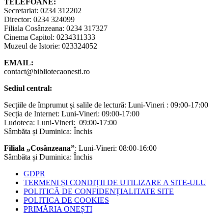
TELEFOANE:
Secretariat: 0234 312202
Director: 0234 324099
Filiala Cosânzeana: 0234 317327
Cinema Capitol: 0234311333
Muzeul de Istorie: 023324052
EMAIL:
contact@bibliotecaonesti.ro
Sediul central:
Secțiile de împrumut și salile de lectură: Luni-Vineri : 09:00-17:00
Secția de Internet: Luni-Vineri: 09:00-17:00
Ludoteca: Luni-Vineri: 09:00-17:00
Sâmbăta și Duminica: Închis
Filiala „Cosânzeana”
: Luni-Vineri: 08:00-16:00
Sâmbăta și Duminica: Închis
GDPR
TERMENI ȘI CONDIȚII DE UTILIZARE A SITE-ULU
POLITICĂ DE CONFIDENȚIALITATE SITE
POLITICA DE COOKIES
PRIMĂRIA ONEȘTI