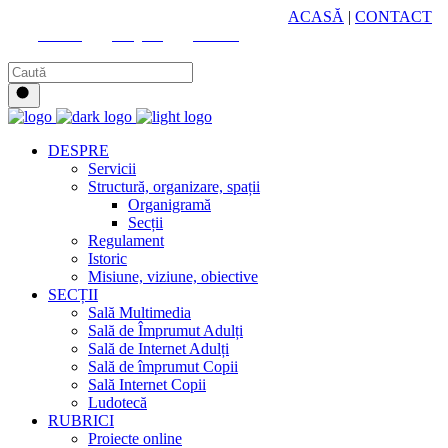
HUB CULTURAL ZONAL
ACASĂ
|
CONTACT
Youtube
Instagram
Facebook
DESPRE
Servicii
Structură, organizare, spații
Organigramă
Secții
Regulament
Istoric
Misiune, viziune, obiective
SECȚII
Sală Multimedia
Sală de Împrumut Adulți
Sală de Internet Adulți
Sală de împrumut Copii
Sală Internet Copii
Ludotecă
RUBRICI
Proiecte online