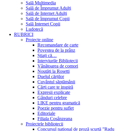
Sală Multimedia
Sală de Împrumut Adulți
Sală de Internet Adulți
Sală de împrumut Copii
Sală Internet Copii
Ludotecă
RUBRICI
Proiecte online
Recomandare de carte
Povestea de la prânz
Știați că…
Interviurile Bibliotecii
Vânătoarea de comori
Noutăți la Rosetti
Duelul cărților
Cuvântul săptămânii
Cărți care te inspiră
Expresii explicate
Gânduri celebre
LIKE pentru gramatică
Poezie pentru suflet
Editoriale
Filiala Cosânzeana
Proiectele bibliotecii
Concursul național de proză scurtă ”Radu