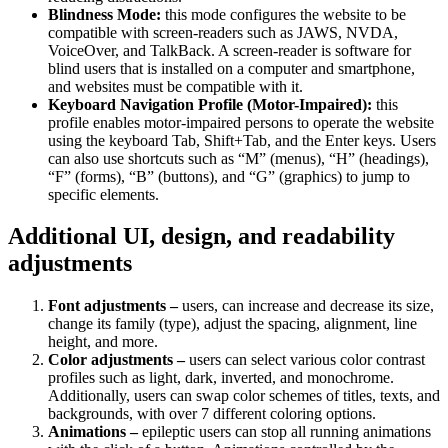
Blindness Mode:
this mode configures the website to be
compatible with screen-readers such as JAWS, NVDA,
VoiceOver, and TalkBack. A screen-reader is software for
blind users that is installed on a computer and smartphone,
and websites must be compatible with it.
Keyboard Navigation Profile (Motor-Impaired):
this
profile enables motor-impaired persons to operate the website
using the keyboard Tab, Shift+Tab, and the Enter keys. Users
can also use shortcuts such as “M” (menus), “H” (headings),
“F” (forms), “B” (buttons), and “G” (graphics) to jump to
specific elements.
Additional UI, design, and readability
adjustments
Font adjustments –
users, can increase and decrease its size,
change its family (type), adjust the spacing, alignment, line
height, and more.
Color adjustments –
users can select various color contrast
profiles such as light, dark, inverted, and monochrome.
Additionally, users can swap color schemes of titles, texts, and
backgrounds, with over 7 different coloring options.
Animations –
epileptic users can stop all running animations