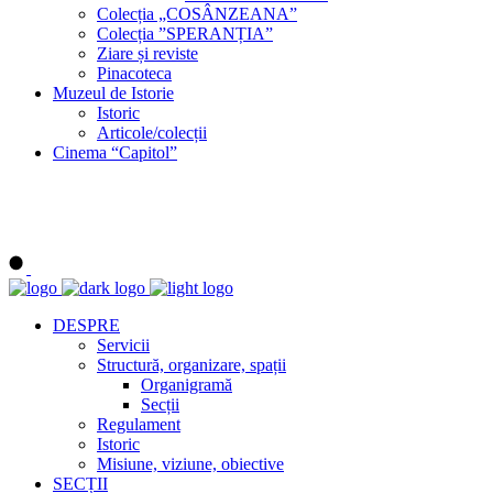
Colecția „COSÂNZEANA”
Colecția ”SPERANȚIA”
Ziare și reviste
Pinacoteca
Muzeul de Istorie
Istoric
Articole/colecții
Cinema “Capitol”
DESPRE
Servicii
Structură, organizare, spații
Organigramă
Secții
Regulament
Istoric
Misiune, viziune, obiective
SECȚII