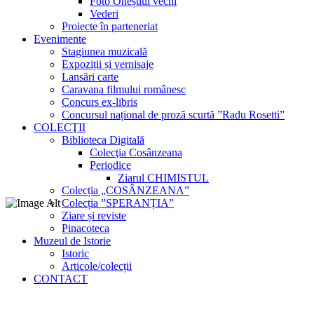
Foto Oneștiul vechi
Vederi
Proiecte în parteneriat
Evenimente
Stagiunea muzicală
Expoziții și vernisaje
Lansări carte
Caravana filmului românesc
Concurs ex-libris
Concursul național de proză scurtă ”Radu Rosetti”
COLECŢII
Biblioteca Digitală
Colecţia Cosânzeana
Periodice
Ziarul CHIMISTUL
Colecția „COSÂNZEANA”
Colecția ”SPERANȚIA”
Ziare și reviste
Pinacoteca
Muzeul de Istorie
Istoric
Articole/colecții
CONTACT