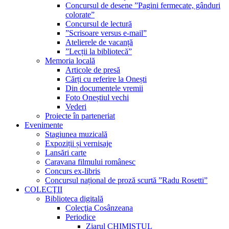
Concursul de desene ”Pagini fermecate, gânduri
colorate”
Concursul de lectură
”Scrisoare versus e-mail”
Atelierele de vacanță
”Lecții la bibliotecă”
Memoria locală
Articole de presă
Cărți cu referire la Onești
Din documentele vremii
Foto Oneștiul vechi
Vederi
Proiecte în parteneriat
Evenimente
Stagiunea muzicală
Expoziții și vernisaje
Lansări carte
Caravana filmului românesc
Concurs ex-libris
Concursul național de proză scurtă ”Radu Rosetti”
COLECŢII
Biblioteca digitală
Colecţia Cosânzeana
Periodice
Ziarul CHIMISTUL