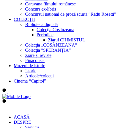
Caravana filmului românesc
Concurs ex-libris
Concursul național de proză scurtă ”Radu Rosetti”
COLECŢII
Biblioteca digitală
Colecţia Cosânzeana
Periodice
Ziarul CHIMISTUL
Colecția „COSÂNZEANA”
Colecția ”SPERANȚIA”
Ziare și reviste
Pinacoteca
Muzeul de Istorie
Istoric
Articole/colecții
Cinema “Capitol”
ACASĂ
DESPRE
Servicii