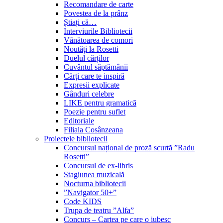
Recomandare de carte
Povestea de la prânz
Știați că…
Interviurile Bibliotecii
Vânătoarea de comori
Noutăți la Rosetti
Duelul cărților
Cuvântul săptămânii
Cărți care te inspiră
Expresii explicate
Gânduri celebre
LIKE pentru gramatică
Poezie pentru suflet
Editoriale
Filiala Cosânzeana
Proiectele bibliotecii
Concursul național de proză scurtă ”Radu
Rosetti”
Concursul de ex-libris
Stagiunea muzicală
Nocturna bibliotecii
”Navigator 50+”
Code KIDS
Trupa de teatru ”Alfa”
Concurs – Cartea pe care o iubesc