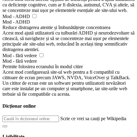
cu deficiențe cognitive, cum ar fi dislexia, autismul, CVA și altele, să
se concentreze mai ușor pe elementele esențiale ale site-ului web.
Mod - ADHD
Mod - ADHD
Reduce distragerea atentie și îmbunătățește concentrarea
Acest mod ajută utilizatorii cu tulburări ADHD și neurodezvoltare să
citească, să navigheze și să se concentreze mai ușor pe elementele
principale ale site-ului web, reducând în același timp semnificativ
distragerea atentiei.
Mod - fără vedere
Mod - fără vedere
Permite folosirea ecranului în modul citire
Acest mod configurează site-ul web pentru a fi compatibil cu
cititoare de ecran precum JAWS, NVDA, VoiceOver și TalkBack.
Un cititor de ecran este un software pentru utilizatorii nevăzători
care este instalat pe un computer și smartphone, iar site-urile web
trebuie să fie compatibile cu acesta.
Dicționar online
Scrie ce vrei sa cauți pe Wikipedia
Lizibilitate