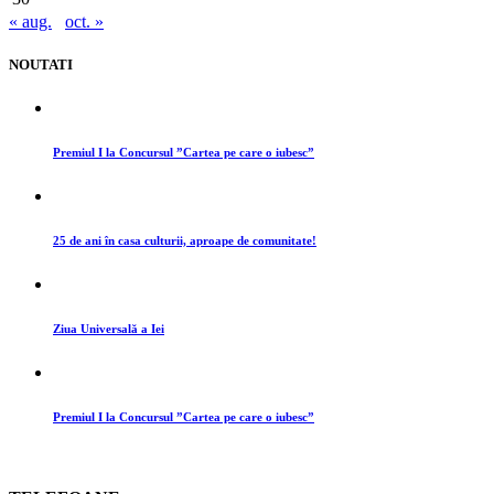
« aug.
oct. »
NOUTATI
Premiul I la Concursul ”Cartea pe care o iubesc”
25 de ani în casa culturii, aproape de comunitate!
Ziua Universală a Iei
Premiul I la Concursul ”Cartea pe care o iubesc”