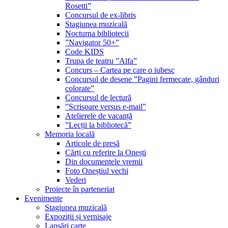
Rosetti”
Concursul de ex-libris
Stagiunea muzicală
Nocturna bibliotecii
”Navigator 50+”
Code KIDS
Trupa de teatru ”Alfa”
Concurs – Cartea pe care o iubesc
Concursul de desene ”Pagini fermecate, gânduri
colorate”
Concursul de lectură
”Scrisoare versus e-mail”
Atelierele de vacanță
”Lecții la bibliotecă”
Memoria locală
Articole de presă
Cărți cu referire la Onești
Din documentele vremii
Foto Oneștiul vechi
Vederi
Proiecte în parteneriat
Evenimente
Stagiunea muzicală
Expoziții și vernisaje
Lansări carte