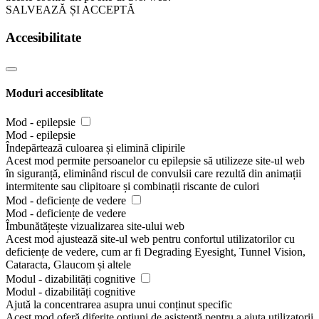
SALVEAZĂ ȘI ACCEPTĂ
Accesibilitate
Moduri accesiblitate
Mod - epilepsie
Mod - epilepsie
Îndepărtează culoarea și elimină clipirile
Acest mod permite persoanelor cu epilepsie să utilizeze site-ul web
în siguranță, eliminând riscul de convulsii care rezultă din animații
intermitente sau clipitoare și combinații riscante de culori
Mod - deficiențe de vedere
Mod - deficiențe de vedere
Îmbunătățește vizualizarea site-ului web
Acest mod ajustează site-ul web pentru confortul utilizatorilor cu
deficiențe de vedere, cum ar fi Degrading Eyesight, Tunnel Vision,
Cataracta, Glaucom și altele
Modul - dizabilități cognitive
Modul - dizabilități cognitive
Ajută la concentrarea asupra unui conținut specific
Acest mod oferă diferite opțiuni de asistență pentru a ajuta utilizatorii