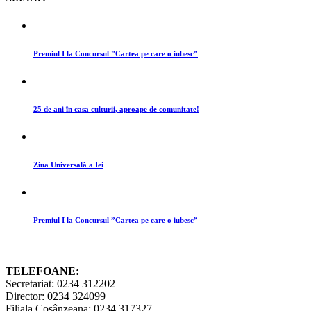
Premiul I la Concursul ”Cartea pe care o iubesc”
25 de ani în casa culturii, aproape de comunitate!
Ziua Universală a Iei
Premiul I la Concursul ”Cartea pe care o iubesc”
TELEFOANE:
Secretariat: 0234 312202
Director: 0234 324099
Filiala Cosânzeana: 0234 317327