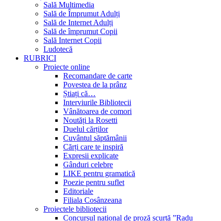
Sală Multimedia
Sală de Împrumut Adulți
Sală de Internet Adulți
Sală de împrumut Copii
Sală Internet Copii
Ludotecă
RUBRICI
Proiecte online
Recomandare de carte
Povestea de la prânz
Știați că…
Interviurile Bibliotecii
Vânătoarea de comori
Noutăți la Rosetti
Duelul cărților
Cuvântul săptămânii
Cărți care te inspiră
Expresii explicate
Gânduri celebre
LIKE pentru gramatică
Poezie pentru suflet
Editoriale
Filiala Cosânzeana
Proiectele bibliotecii
Concursul național de proză scurtă ”Radu