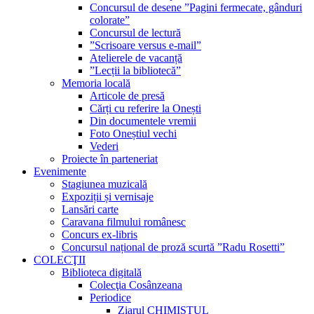
Concursul de desene ”Pagini fermecate, gânduri
colorate”
Concursul de lectură
”Scrisoare versus e-mail”
Atelierele de vacanță
”Lecții la bibliotecă”
Memoria locală
Articole de presă
Cărți cu referire la Onești
Din documentele vremii
Foto Oneștiul vechi
Vederi
Proiecte în parteneriat
Evenimente
Stagiunea muzicală
Expoziții și vernisaje
Lansări carte
Caravana filmului românesc
Concurs ex-libris
Concursul național de proză scurtă ”Radu Rosetti”
COLECŢII
Biblioteca digitală
Colecţia Cosânzeana
Periodice
Ziarul CHIMISTUL