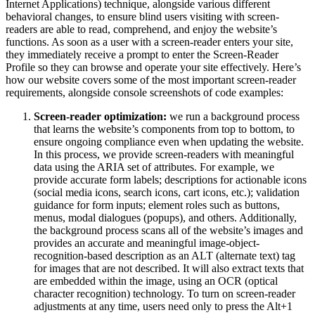
Internet Applications) technique, alongside various different
behavioral changes, to ensure blind users visiting with screen-
readers are able to read, comprehend, and enjoy the website’s
functions. As soon as a user with a screen-reader enters your site,
they immediately receive a prompt to enter the Screen-Reader
Profile so they can browse and operate your site effectively. Here’s
how our website covers some of the most important screen-reader
requirements, alongside console screenshots of code examples:
Screen-reader optimization:
we run a background process
that learns the website’s components from top to bottom, to
ensure ongoing compliance even when updating the website.
In this process, we provide screen-readers with meaningful
data using the ARIA set of attributes. For example, we
provide accurate form labels; descriptions for actionable icons
(social media icons, search icons, cart icons, etc.); validation
guidance for form inputs; element roles such as buttons,
menus, modal dialogues (popups), and others. Additionally,
the background process scans all of the website’s images and
provides an accurate and meaningful image-object-
recognition-based description as an ALT (alternate text) tag
for images that are not described. It will also extract texts that
are embedded within the image, using an OCR (optical
character recognition) technology. To turn on screen-reader
adjustments at any time, users need only to press the Alt+1