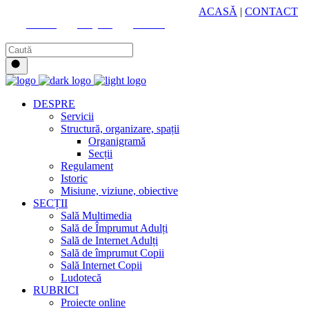
HUB CULTURAL ZONAL
ACASĂ
|
CONTACT
Youtube
Instagram
Facebook
DESPRE
Servicii
Structură, organizare, spații
Organigramă
Secții
Regulament
Istoric
Misiune, viziune, obiective
SECȚII
Sală Multimedia
Sală de Împrumut Adulți
Sală de Internet Adulți
Sală de împrumut Copii
Sală Internet Copii
Ludotecă
RUBRICI
Proiecte online