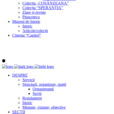
Colecția „COSÂNZEANA”
Colecția ”SPERANȚIA”
Ziare și reviste
Pinacoteca
Muzeul de Istorie
Istoric
Articole/colecții
Cinema “Capitol”
DESPRE
Servicii
Structură, organizare, spații
Organigramă
Secții
Regulament
Istoric
Misiune, viziune, obiective
SECȚII