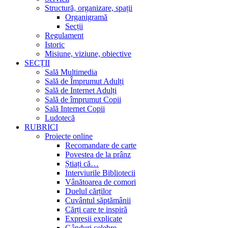
Structură, organizare, spații
Organigramă
Secții
Regulament
Istoric
Misiune, viziune, obiective
SECȚII
Sală Multimedia
Sală de Împrumut Adulți
Sală de Internet Adulți
Sală de împrumut Copii
Sală Internet Copii
Ludotecă
RUBRICI
Proiecte online
Recomandare de carte
Povestea de la prânz
Știați că…
Interviurile Bibliotecii
Vânătoarea de comori
Duelul cărților
Cuvântul săptămânii
Cărți care te inspiră
Expresii explicate
Gânduri celebre