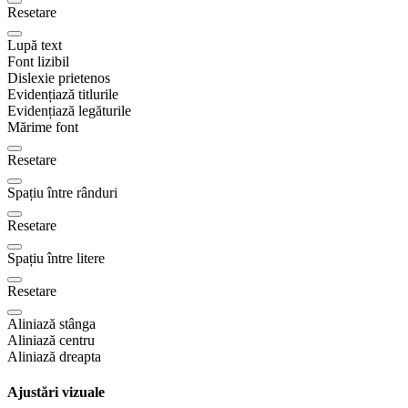
Resetare
Lupă text
Font lizibil
Dislexie prietenos
Evidențiază titlurile
Evidențiază legăturile
Mărime font
Resetare
Spațiu între rânduri
Resetare
Spațiu între litere
Resetare
Aliniază stânga
Aliniază centru
Aliniază dreapta
Ajustări vizuale