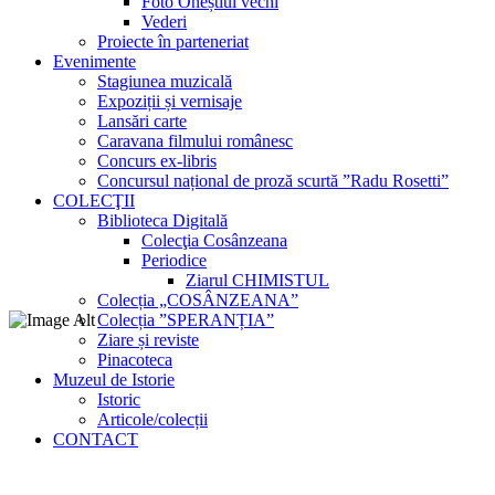
Foto Oneștiul vechi
Vederi
Proiecte în parteneriat
Evenimente
Stagiunea muzicală
Expoziții și vernisaje
Lansări carte
Caravana filmului românesc
Concurs ex-libris
Concursul național de proză scurtă ”Radu Rosetti”
COLECŢII
Biblioteca Digitală
Colecţia Cosânzeana
Periodice
Ziarul CHIMISTUL
Colecția „COSÂNZEANA”
Colecția ”SPERANȚIA”
Ziare și reviste
Pinacoteca
Muzeul de Istorie
Istoric
Articole/colecții
CONTACT