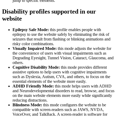
jump to specific elements.
Disability profiles supported in our
website
Epilepsy Safe Mode:
this profile enables people with
epilepsy to use the website safely by eliminating the risk of
seizures that result from flashing or blinking animations and
risky color combinations.
Visually Impaired Mode:
this mode adjusts the website for
the convenience of users with visual impairments such as
Degrading Eyesight, Tunnel Vision, Cataract, Glaucoma, and
others.
Cognitive Disability Mode:
this mode provides different
assistive options to help users with cognitive impairments
such as Dyslexia, Autism, CVA, and others, to focus on the
essential elements of the website more easily.
ADHD Friendly Mode:
this mode helps users with ADHD
and Neurodevelopmental disorders to read, browse, and focus
on the main website elements more easily while significantly
reducing distractions.
Blindness Mode:
this mode configures the website to be
compatible with screen-readers such as JAWS, NVDA,
VoiceOver, and TalkBack. A screen-reader is software for