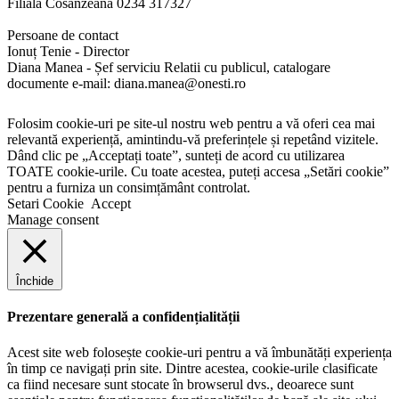
Filiala Cosânzeana 0234 317327
Persoane de contact
Ionuț Tenie - Director
Diana Manea - Șef serviciu Relatii cu publicul, catalogare
documente e-mail: diana.manea@onesti.ro
Folosim cookie-uri pe site-ul nostru web pentru a vă oferi cea mai
relevantă experiență, amintindu-vă preferințele și repetând vizitele.
Dând clic pe „Acceptați toate”, sunteți de acord cu utilizarea
TOATE cookie-urile. Cu toate acestea, puteți accesa „Setări cookie”
pentru a furniza un consimțământ controlat.
Setari Cookie
Accept
Manage consent
Închide
Prezentare generală a confidențialității
Acest site web folosește cookie-uri pentru a vă îmbunătăți experiența
în timp ce navigați prin site. Dintre acestea, cookie-urile clasificate
ca fiind necesare sunt stocate în browserul dvs., deoarece sunt