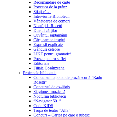
Recomandare de carte
Povestea de la prânz
Știați că…
Interviurile Bibliotecii
Vânătoarea de comori
Noutăți la Rosetti
Duelul cărților
Cuvântul săptămânii
Cărți care te inspiră
Expresii explicate
Gânduri celebre
LIKE pentru gramatică
Poezie pentru suflet
Editoriale
Filiala Cosânzeana
Proiectele bibliotecii
Concursul național de proză scurtă ”Radu
Rosetti”
Concursul de ex-libris
Stagiunea muzicală
Nocturna bibliotecii
”Navigator 50+”
Code KIDS
Trupa de teatru ”Alfa”
Concurs – Cartea pe care o iubesc