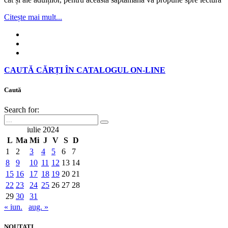
Citește mai mult...
CAUTĂ CĂRȚI ÎN CATALOGUL ON-LINE
Caută
Search for:
iulie 2024
L
Ma
Mi
J
V
S
D
1
2
3
4
5
6
7
8
9
10
11
12
13
14
15
16
17
18
19
20
21
22
23
24
25
26
27
28
29
30
31
« iun.
aug. »
NOUTATI