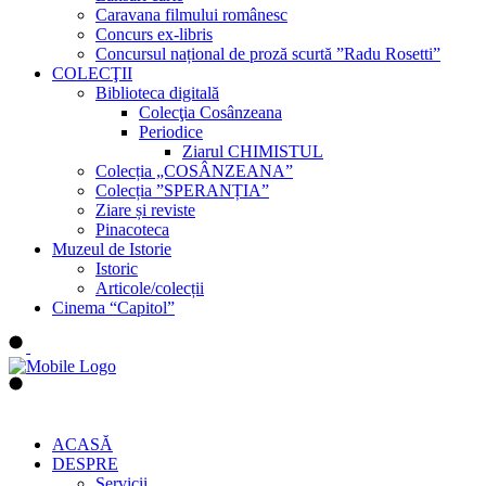
Caravana filmului românesc
Concurs ex-libris
Concursul național de proză scurtă ”Radu Rosetti”
COLECŢII
Biblioteca digitală
Colecţia Cosânzeana
Periodice
Ziarul CHIMISTUL
Colecția „COSÂNZEANA”
Colecția ”SPERANȚIA”
Ziare și reviste
Pinacoteca
Muzeul de Istorie
Istoric
Articole/colecții
Cinema “Capitol”
ACASĂ
DESPRE
Servicii