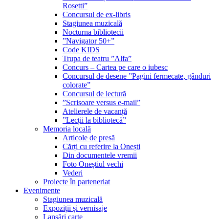
Rosetti”
Concursul de ex-libris
Stagiunea muzicală
Nocturna bibliotecii
”Navigator 50+”
Code KIDS
Trupa de teatru ”Alfa”
Concurs – Cartea pe care o iubesc
Concursul de desene ”Pagini fermecate, gânduri
colorate”
Concursul de lectură
”Scrisoare versus e-mail”
Atelierele de vacanță
”Lecții la bibliotecă”
Memoria locală
Articole de presă
Cărți cu referire la Onești
Din documentele vremii
Foto Oneștiul vechi
Vederi
Proiecte în parteneriat
Evenimente
Stagiunea muzicală
Expoziții și vernisaje
Lansări carte