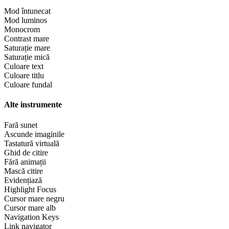
Mod întunecat
Mod luminos
Monocrom
Contrast mare
Saturație mare
Saturație mică
Culoare text
Culoare titlu
Culoare fundal
Alte instrumente
Fară sunet
Ascunde imaginile
Tastatură virtuală
Ghid de citire
Fără animații
Mască citire
Evidențiază
Highlight Focus
Cursor mare negru
Cursor mare alb
Navigation Keys
Link navigator