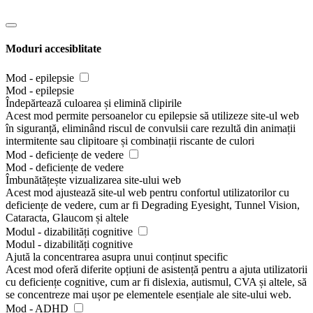
Moduri accesiblitate
Mod - epilepsie
Mod - epilepsie
Îndepărtează culoarea și elimină clipirile
Acest mod permite persoanelor cu epilepsie să utilizeze site-ul web
în siguranță, eliminând riscul de convulsii care rezultă din animații
intermitente sau clipitoare și combinații riscante de culori
Mod - deficiențe de vedere
Mod - deficiențe de vedere
Îmbunătățește vizualizarea site-ului web
Acest mod ajustează site-ul web pentru confortul utilizatorilor cu
deficiențe de vedere, cum ar fi Degrading Eyesight, Tunnel Vision,
Cataracta, Glaucom și altele
Modul - dizabilități cognitive
Modul - dizabilități cognitive
Ajută la concentrarea asupra unui conținut specific
Acest mod oferă diferite opțiuni de asistență pentru a ajuta utilizatorii
cu deficiențe cognitive, cum ar fi dislexia, autismul, CVA și altele, să
se concentreze mai ușor pe elementele esențiale ale site-ului web.
Mod - ADHD