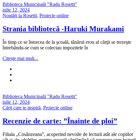
Biblioteca Municipală "Radu Rosetti"
iulie 12, 2024
Noutăți la Rosetti
,
Proiecte online
Strania bibliotecă -Haruki Murakami
În timp ce se întorcea de la şcoală, tânărul erou al cărţii se trezeşte
întrebându-se cum se colectau impozitele în
Citește mai mult...
Biblioteca Municipală "Radu Rosetti"
iulie 12, 2024
Cărți care te inspiră
,
Proiecte online
Recenzie de carte: ”Înainte de ploi”
Filiala „Cosânzeana”, acoperind nevoile de lectură atât ale copiilor
cât și ale adulților, pentru această săptămână vă propune spre lectură