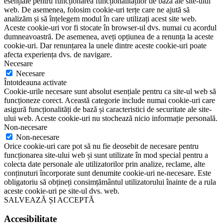
esențiale pentru funcționarea funcționalităților de bază ale site-ului
web. De asemenea, folosim cookie-uri terțe care ne ajută să
analizăm și să înțelegem modul în care utilizați acest site web.
Aceste cookie-uri vor fi stocate în browser-ul dvs. numai cu acordul
dumneavoastră. De asemenea, aveți opțiunea de a renunța la aceste
cookie-uri. Dar renunțarea la unele dintre aceste cookie-uri poate
afecta experiența dvs. de navigare.
Necesare
Necesare
Întotdeauna activate
Cookie-urile necesare sunt absolut esențiale pentru ca site-ul web să
funcționeze corect. Această categorie include numai cookie-uri care
asigură funcționalități de bază și caracteristici de securitate ale site-
ului web. Aceste cookie-uri nu stochează nicio informație personală.
Non-necesare
Non-necesare
Orice cookie-uri care pot să nu fie deosebit de necesare pentru
funcționarea site-ului web și sunt utilizate în mod special pentru a
colecta date personale ale utilizatorilor prin analize, reclame, alte
conținuturi încorporate sunt denumite cookie-uri ne-necesare. Este
obligatoriu să obțineți consimțământul utilizatorului înainte de a rula
aceste cookie-uri pe site-ul dvs. web.
SALVEAZĂ ȘI ACCEPTĂ
Accesibilitate