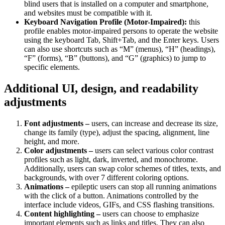
blind users that is installed on a computer and smartphone,
and websites must be compatible with it.
Keyboard Navigation Profile (Motor-Impaired):
this
profile enables motor-impaired persons to operate the website
using the keyboard Tab, Shift+Tab, and the Enter keys. Users
can also use shortcuts such as “M” (menus), “H” (headings),
“F” (forms), “B” (buttons), and “G” (graphics) to jump to
specific elements.
Additional UI, design, and readability
adjustments
Font adjustments –
users, can increase and decrease its size,
change its family (type), adjust the spacing, alignment, line
height, and more.
Color adjustments –
users can select various color contrast
profiles such as light, dark, inverted, and monochrome.
Additionally, users can swap color schemes of titles, texts, and
backgrounds, with over 7 different coloring options.
Animations –
epileptic users can stop all running animations
with the click of a button. Animations controlled by the
interface include videos, GIFs, and CSS flashing transitions.
Content highlighting –
users can choose to emphasize
important elements such as links and titles. They can also