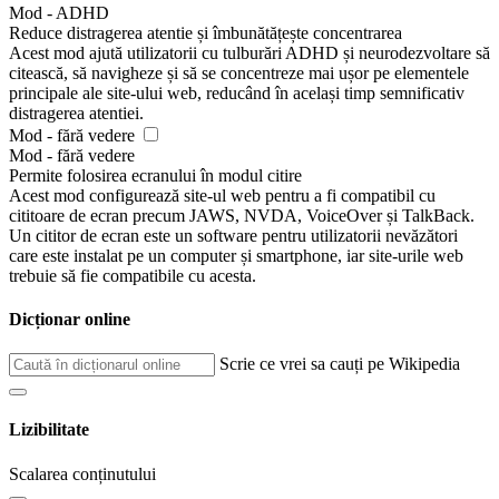
Mod - ADHD
Reduce distragerea atentie și îmbunătățește concentrarea
Acest mod ajută utilizatorii cu tulburări ADHD și neurodezvoltare să
citească, să navigheze și să se concentreze mai ușor pe elementele
principale ale site-ului web, reducând în același timp semnificativ
distragerea atentiei.
Mod - fără vedere
Mod - fără vedere
Permite folosirea ecranului în modul citire
Acest mod configurează site-ul web pentru a fi compatibil cu
cititoare de ecran precum JAWS, NVDA, VoiceOver și TalkBack.
Un cititor de ecran este un software pentru utilizatorii nevăzători
care este instalat pe un computer și smartphone, iar site-urile web
trebuie să fie compatibile cu acesta.
Dicționar online
Scrie ce vrei sa cauți pe Wikipedia
Lizibilitate
Scalarea conținutului