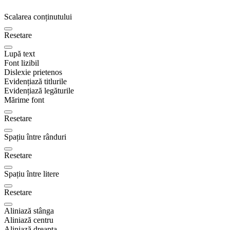
Scalarea conținutului
Resetare
Lupă text
Font lizibil
Dislexie prietenos
Evidențiază titlurile
Evidențiază legăturile
Mărime font
Resetare
Spațiu între rânduri
Resetare
Spațiu între litere
Resetare
Aliniază stânga
Aliniază centru
Aliniază dreapta