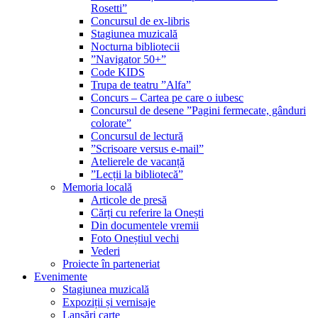
Rosetti”
Concursul de ex-libris
Stagiunea muzicală
Nocturna bibliotecii
”Navigator 50+”
Code KIDS
Trupa de teatru ”Alfa”
Concurs – Cartea pe care o iubesc
Concursul de desene ”Pagini fermecate, gânduri
colorate”
Concursul de lectură
”Scrisoare versus e-mail”
Atelierele de vacanță
”Lecții la bibliotecă”
Memoria locală
Articole de presă
Cărți cu referire la Onești
Din documentele vremii
Foto Oneștiul vechi
Vederi
Proiecte în parteneriat
Evenimente
Stagiunea muzicală
Expoziții și vernisaje
Lansări carte