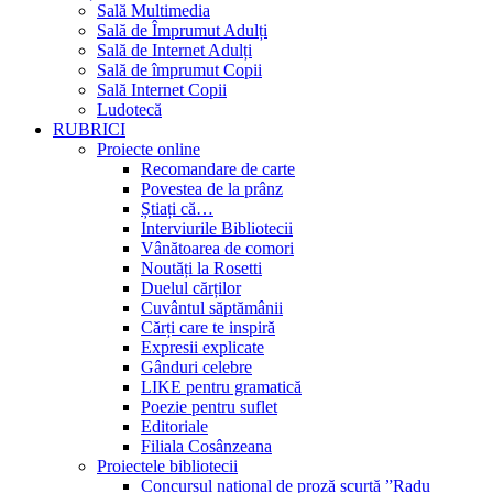
Sală Multimedia
Sală de Împrumut Adulți
Sală de Internet Adulți
Sală de împrumut Copii
Sală Internet Copii
Ludotecă
RUBRICI
Proiecte online
Recomandare de carte
Povestea de la prânz
Știați că…
Interviurile Bibliotecii
Vânătoarea de comori
Noutăți la Rosetti
Duelul cărților
Cuvântul săptămânii
Cărți care te inspiră
Expresii explicate
Gânduri celebre
LIKE pentru gramatică
Poezie pentru suflet
Editoriale
Filiala Cosânzeana
Proiectele bibliotecii
Concursul național de proză scurtă ”Radu