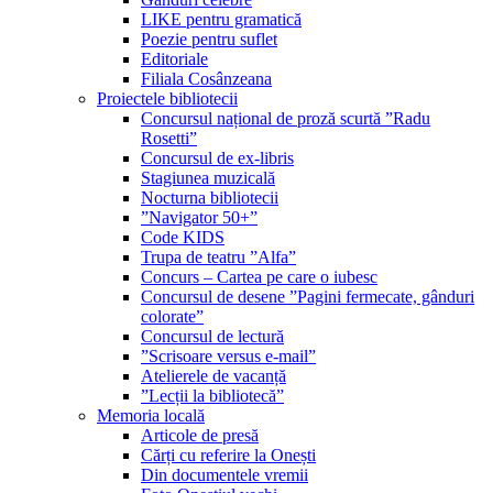
LIKE pentru gramatică
Poezie pentru suflet
Editoriale
Filiala Cosânzeana
Proiectele bibliotecii
Concursul național de proză scurtă ”Radu
Rosetti”
Concursul de ex-libris
Stagiunea muzicală
Nocturna bibliotecii
”Navigator 50+”
Code KIDS
Trupa de teatru ”Alfa”
Concurs – Cartea pe care o iubesc
Concursul de desene ”Pagini fermecate, gânduri
colorate”
Concursul de lectură
”Scrisoare versus e-mail”
Atelierele de vacanță
”Lecții la bibliotecă”
Memoria locală
Articole de presă
Cărți cu referire la Onești
Din documentele vremii