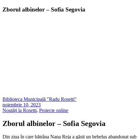
Zborul albinelor – Sofia Segovia
Biblioteca Municipală "Radu Rosetti"
noiembrie 10, 2023
Noutăți la Rosetti
,
Proiecte online
Zborul albinelor – Sofia Segovia
Din ziua în care bătrâna Nana Reja a găsit un bebeluș abandonat sub