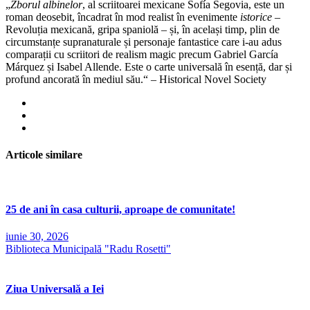
„
Zborul albinelor
, al scriitoarei mexicane Sofía Segovia, este un
roman deosebit, încadrat în mod realist în evenimente
istorice
–
Revoluția mexicană, gripa spaniolă – și, în același timp, plin de
circumstanțe supranaturale și personaje fantastice care i-au adus
comparații cu scriitori de realism magic precum Gabriel García
Márquez și Isabel Allende. Este o carte universală în esență, dar și
profund ancorată în mediul său.“ – Historical Novel Society
Articole similare
25 de ani în casa culturii, aproape de comunitate!
iunie 30, 2026
Biblioteca Municipală "Radu Rosetti"
Ziua Universală a Iei