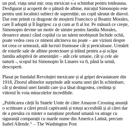
un pod, viața unui mic oraș mexican s-a schimbat pentru totdeauna.
Desfigurat și acoperit de o pătură de albine, micuțul Simonopio este
pentru unii localnici subiect de superstiție, un copil sărutat de diavol.
Dar este primit cu dragoste de moșierii Francisco și Beatriz Morales,
care îl adoptă și îl îngrijesc ca și cum ar fi al lor. Pe măsură ce crește,
Simonopio devine un motiv de uimire pentru familia Morales,
deoarece atunci când copilul cu un talent neobișnuit închide ochii,
poate vedea ceea ce nimeni altcineva nu poate – are viziuni despre
tot ceea ce urmează, atât lucruri frumoase cât și periculoase. Urmărit
de roiurile sale de albine protectoare și trăind pentru a-și scăpa
familia adoptivă de amenințări – atât cele umane, cât și cele ale
naturii -, scopul lui Simonopio în Linares va fi, până la urmă,
descoperit.
Plasat pe fundalul Revoluției mexicane și al gripei devastatoare din
1918, Zborul albinelor surprinde atât soarta unei țări în schimbare,
cât și destinul unei familii care și-a lăsat dragostea, credința și
viitorul în voia miracolelor incredibile.
„Publicarea cărții în Statele Unite de către Amazon Crossing anunță
o scriitoare a cărei proză captivantă și totuși accesibilă și al cărei dar
de a presăra cu mister o narațiune profund umană va atrage cu
siguranță comparații cu marile nume din America Latină, precum
Isabel Allende.“ – The Washington Post