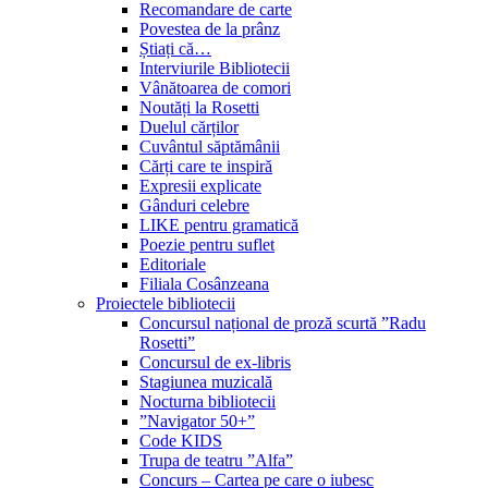
Recomandare de carte
Povestea de la prânz
Știați că…
Interviurile Bibliotecii
Vânătoarea de comori
Noutăți la Rosetti
Duelul cărților
Cuvântul săptămânii
Cărți care te inspiră
Expresii explicate
Gânduri celebre
LIKE pentru gramatică
Poezie pentru suflet
Editoriale
Filiala Cosânzeana
Proiectele bibliotecii
Concursul național de proză scurtă ”Radu
Rosetti”
Concursul de ex-libris
Stagiunea muzicală
Nocturna bibliotecii
”Navigator 50+”
Code KIDS
Trupa de teatru ”Alfa”
Concurs – Cartea pe care o iubesc