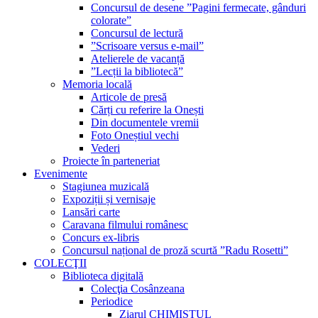
Concursul de desene ”Pagini fermecate, gânduri
colorate”
Concursul de lectură
”Scrisoare versus e-mail”
Atelierele de vacanță
”Lecții la bibliotecă”
Memoria locală
Articole de presă
Cărți cu referire la Onești
Din documentele vremii
Foto Oneștiul vechi
Vederi
Proiecte în parteneriat
Evenimente
Stagiunea muzicală
Expoziții și vernisaje
Lansări carte
Caravana filmului românesc
Concurs ex-libris
Concursul național de proză scurtă ”Radu Rosetti”
COLECŢII
Biblioteca digitală
Colecţia Cosânzeana
Periodice
Ziarul CHIMISTUL