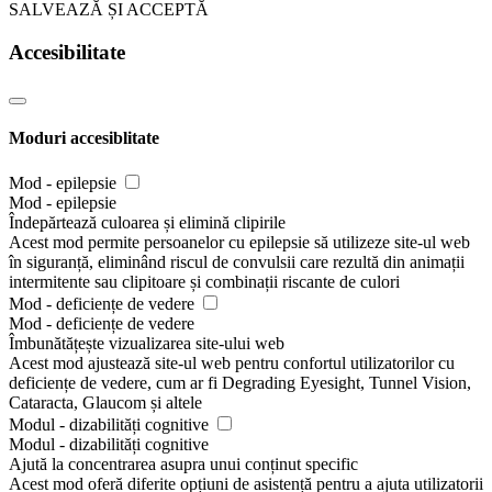
SALVEAZĂ ȘI ACCEPTĂ
Accesibilitate
Moduri accesiblitate
Mod - epilepsie
Mod - epilepsie
Îndepărtează culoarea și elimină clipirile
Acest mod permite persoanelor cu epilepsie să utilizeze site-ul web
în siguranță, eliminând riscul de convulsii care rezultă din animații
intermitente sau clipitoare și combinații riscante de culori
Mod - deficiențe de vedere
Mod - deficiențe de vedere
Îmbunătățește vizualizarea site-ului web
Acest mod ajustează site-ul web pentru confortul utilizatorilor cu
deficiențe de vedere, cum ar fi Degrading Eyesight, Tunnel Vision,
Cataracta, Glaucom și altele
Modul - dizabilități cognitive
Modul - dizabilități cognitive
Ajută la concentrarea asupra unui conținut specific
Acest mod oferă diferite opțiuni de asistență pentru a ajuta utilizatorii