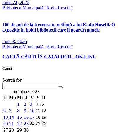
iunie 24, 2026
Biblioteca Municipală "Radu Rosetti"
100 de ani de la trecerea în neființă a lui Radu Rosetti. O
expoziție în holul bibliotecii care îi poartă numele
iunie 8, 2026
Biblioteca Municipală "Radu Rosetti"
CAUTĂ CĂRȚI ÎN CATALOGUL ON-LINE
Caută
Search for:
noiembrie 2023
L
Ma
Mi
J
V
S
D
1
2
3
4
5
6
7
8
9
10
11
12
13
14
15
16
17
18
19
20
21
22
23
24
25
26
27
28
29
30