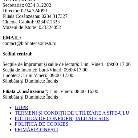
Secretariat: 0234 312202
Director: 0234 324099
Filiala Cosânzeana: 0234 317327
Cinema Capitol: 0234311333
Muzeul de Istorie: 023324052
EMAIL:
contact@bibliotecaonesti.ro
Sediul central:
Secțiile de împrumut și salile de lectură: Luni-Vineri : 09:00-17:00
Secția de Internet: Luni-Vineri: 09:00-17:00
Ludoteca: Luni-Vineri: 09:00-17:00
Sâmbăta și Duminica: Închis
Filiala „Cosânzeana”
: Luni-Vineri: 08:00-16:00
Sâmbăta și Duminica: Închis
GDPR
TERMENI ȘI CONDIȚII DE UTILIZARE A SITE-ULU
POLITICĂ DE CONFIDENȚIALITATE SITE
POLITICA DE COOKIES
PRIMĂRIA ONEȘTI