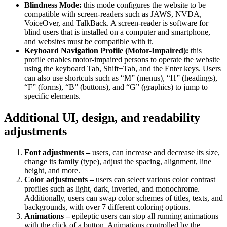
Blindness Mode:
this mode configures the website to be
compatible with screen-readers such as JAWS, NVDA,
VoiceOver, and TalkBack. A screen-reader is software for
blind users that is installed on a computer and smartphone,
and websites must be compatible with it.
Keyboard Navigation Profile (Motor-Impaired):
this
profile enables motor-impaired persons to operate the website
using the keyboard Tab, Shift+Tab, and the Enter keys. Users
can also use shortcuts such as “M” (menus), “H” (headings),
“F” (forms), “B” (buttons), and “G” (graphics) to jump to
specific elements.
Additional UI, design, and readability
adjustments
Font adjustments –
users, can increase and decrease its size,
change its family (type), adjust the spacing, alignment, line
height, and more.
Color adjustments –
users can select various color contrast
profiles such as light, dark, inverted, and monochrome.
Additionally, users can swap color schemes of titles, texts, and
backgrounds, with over 7 different coloring options.
Animations –
epileptic users can stop all running animations
with the click of a button. Animations controlled by the