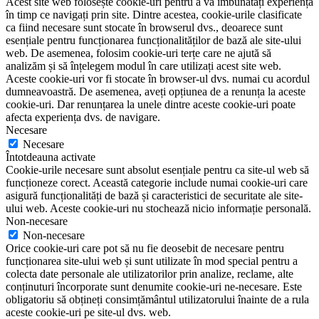
Acest site web folosește cookie-uri pentru a vă îmbunătăți experiența
în timp ce navigați prin site. Dintre acestea, cookie-urile clasificate
ca fiind necesare sunt stocate în browserul dvs., deoarece sunt
esențiale pentru funcționarea funcționalităților de bază ale site-ului
web. De asemenea, folosim cookie-uri terțe care ne ajută să
analizăm și să înțelegem modul în care utilizați acest site web.
Aceste cookie-uri vor fi stocate în browser-ul dvs. numai cu acordul
dumneavoastră. De asemenea, aveți opțiunea de a renunța la aceste
cookie-uri. Dar renunțarea la unele dintre aceste cookie-uri poate
afecta experiența dvs. de navigare.
Necesare
Necesare
Întotdeauna activate
Cookie-urile necesare sunt absolut esențiale pentru ca site-ul web să
funcționeze corect. Această categorie include numai cookie-uri care
asigură funcționalități de bază și caracteristici de securitate ale site-
ului web. Aceste cookie-uri nu stochează nicio informație personală.
Non-necesare
Non-necesare
Orice cookie-uri care pot să nu fie deosebit de necesare pentru
funcționarea site-ului web și sunt utilizate în mod special pentru a
colecta date personale ale utilizatorilor prin analize, reclame, alte
conținuturi încorporate sunt denumite cookie-uri ne-necesare. Este
obligatoriu să obțineți consimțământul utilizatorului înainte de a rula
aceste cookie-uri pe site-ul dvs. web.