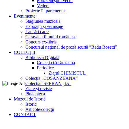
Foto Oneștiul vechi
Vederi
Proiecte în parteneriat
Evenimente
Stagiunea muzicală
Expoziții și vernisaje
Lansări carte
Caravana filmului românesc
Concurs ex-libris
Concursul național de proză scurtă ”Radu Rosetti”
COLECŢII
Biblioteca Digitală
Colecţia Cosânzeana
Periodice
Ziarul CHIMISTUL
Colecția „COSÂNZEANA”
Colecția ”SPERANȚIA”
Ziare și reviste
Pinacoteca
Muzeul de Istorie
Istoric
Articole/colecții
CONTACT