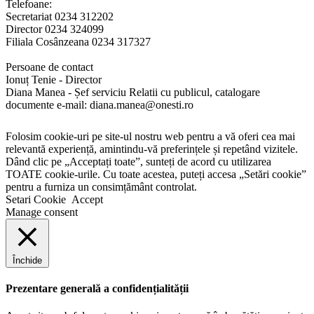
Telefoane:
Secretariat 0234 312202
Director 0234 324099
Filiala Cosânzeana 0234 317327
Persoane de contact
Ionuț Tenie - Director
Diana Manea - Șef serviciu Relatii cu publicul, catalogare
documente e-mail: diana.manea@onesti.ro
Folosim cookie-uri pe site-ul nostru web pentru a vă oferi cea mai
relevantă experiență, amintindu-vă preferințele și repetând vizitele.
Dând clic pe „Acceptați toate”, sunteți de acord cu utilizarea
TOATE cookie-urile. Cu toate acestea, puteți accesa „Setări cookie”
pentru a furniza un consimțământ controlat.
Setari Cookie
Accept
Manage consent
Închide
Prezentare generală a confidențialității