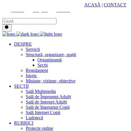
HUB CULTURAL ZONAL
ACASĂ
|
CONTACT
Youtube
Instagram
Facebook
DESPRE
Servicii
Structură, organizare, spații
Organigramă
Secții
Regulament
Istoric
Misiune, viziune, obiective
SECȚII
Sală Multimedia
Sală de Împrumut Adulți
Sală de Internet Adulți
Sală de împrumut Copii
Sală Internet Copii
Ludotecă
RUBRICI
Proiecte online