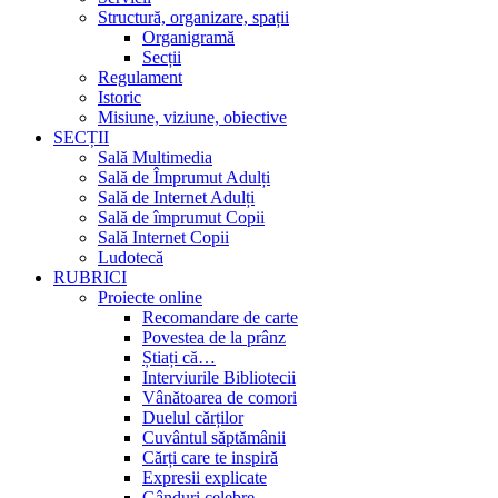
Structură, organizare, spații
Organigramă
Secții
Regulament
Istoric
Misiune, viziune, obiective
SECȚII
Sală Multimedia
Sală de Împrumut Adulți
Sală de Internet Adulți
Sală de împrumut Copii
Sală Internet Copii
Ludotecă
RUBRICI
Proiecte online
Recomandare de carte
Povestea de la prânz
Știați că…
Interviurile Bibliotecii
Vânătoarea de comori
Duelul cărților
Cuvântul săptămânii
Cărți care te inspiră
Expresii explicate
Gânduri celebre