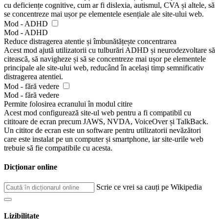
cu deficiențe cognitive, cum ar fi dislexia, autismul, CVA și altele, să
se concentreze mai ușor pe elementele esențiale ale site-ului web.
Mod - ADHD
Mod - ADHD
Reduce distragerea atentie și îmbunătățește concentrarea
Acest mod ajută utilizatorii cu tulburări ADHD și neurodezvoltare să
citească, să navigheze și să se concentreze mai ușor pe elementele
principale ale site-ului web, reducând în același timp semnificativ
distragerea atentiei.
Mod - fără vedere
Mod - fără vedere
Permite folosirea ecranului în modul citire
Acest mod configurează site-ul web pentru a fi compatibil cu
cititoare de ecran precum JAWS, NVDA, VoiceOver și TalkBack.
Un cititor de ecran este un software pentru utilizatorii nevăzători
care este instalat pe un computer și smartphone, iar site-urile web
trebuie să fie compatibile cu acesta.
Dicționar online
Scrie ce vrei sa cauți pe Wikipedia
Lizibilitate