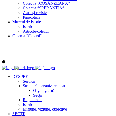
Colecția „COSÂNZEANA”
Colecția ”SPERANȚIA”
Ziare și reviste
Pinacoteca
Muzeul de Istorie
Istoric
Articole/colecții
Cinema “Capitol”
DESPRE
Servicii
Structură, organizare, spații
Organigramă
Secții
Regulament
Istoric
Misiune, viziune, obiective
SECȚII