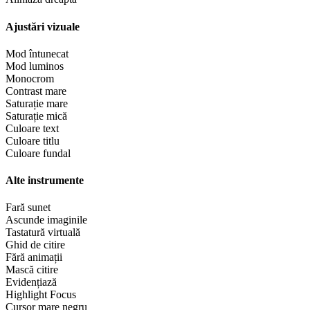
Ajustări vizuale
Mod întunecat
Mod luminos
Monocrom
Contrast mare
Saturație mare
Saturație mică
Culoare text
Culoare titlu
Culoare fundal
Alte instrumente
Fară sunet
Ascunde imaginile
Tastatură virtuală
Ghid de citire
Fără animații
Mască citire
Evidențiază
Highlight Focus
Cursor mare negru