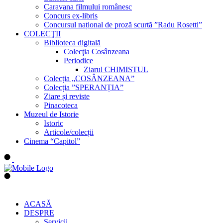
Caravana filmului românesc
Concurs ex-libris
Concursul național de proză scurtă ”Radu Rosetti”
COLECŢII
Biblioteca digitală
Colecţia Cosânzeana
Periodice
Ziarul CHIMISTUL
Colecția „COSÂNZEANA”
Colecția ”SPERANȚIA”
Ziare și reviste
Pinacoteca
Muzeul de Istorie
Istoric
Articole/colecții
Cinema “Capitol”
ACASĂ
DESPRE
Servicii