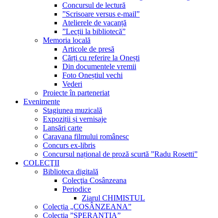
Concursul de lectură
”Scrisoare versus e-mail”
Atelierele de vacanță
”Lecții la bibliotecă”
Memoria locală
Articole de presă
Cărți cu referire la Onești
Din documentele vremii
Foto Oneștiul vechi
Vederi
Proiecte în parteneriat
Evenimente
Stagiunea muzicală
Expoziții și vernisaje
Lansări carte
Caravana filmului românesc
Concurs ex-libris
Concursul național de proză scurtă ”Radu Rosetti”
COLECŢII
Biblioteca digitală
Colecţia Cosânzeana
Periodice
Ziarul CHIMISTUL
Colecția „COSÂNZEANA”
Colecția ”SPERANȚIA”