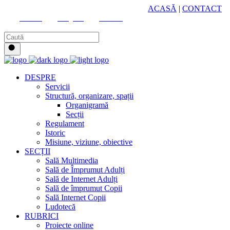
HUB CULTURAL ZONAL
ACASĂ
|
CONTACT
Youtube
Instagram
Facebook
DESPRE
Servicii
Structură, organizare, spații
Organigramă
Secții
Regulament
Istoric
Misiune, viziune, obiective
SECȚII
Sală Multimedia
Sală de Împrumut Adulți
Sală de Internet Adulți
Sală de împrumut Copii
Sală Internet Copii
Ludotecă
RUBRICI
Proiecte online