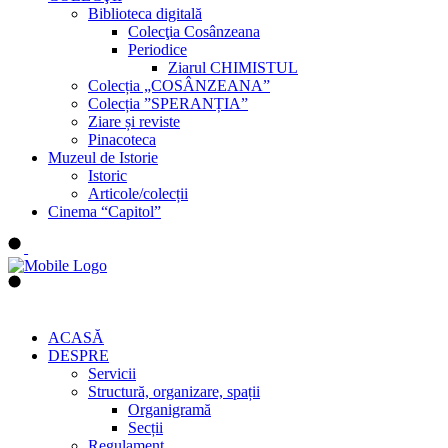
Biblioteca digitală
Colecţia Cosânzeana
Periodice
Ziarul CHIMISTUL
Colecția „COSÂNZEANA”
Colecția ”SPERANȚIA”
Ziare și reviste
Pinacoteca
Muzeul de Istorie
Istoric
Articole/colecții
Cinema “Capitol”
ACASĂ
DESPRE
Servicii
Structură, organizare, spații
Organigramă
Secții
Regulament