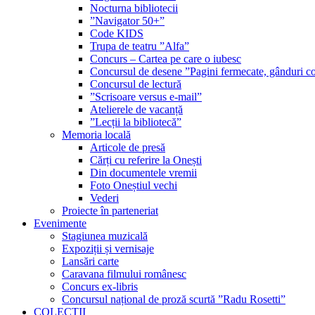
Nocturna bibliotecii
”Navigator 50+”
Code KIDS
Trupa de teatru ”Alfa”
Concurs – Cartea pe care o iubesc
Concursul de desene ”Pagini fermecate, gânduri co
Concursul de lectură
”Scrisoare versus e-mail”
Atelierele de vacanță
”Lecții la bibliotecă”
Memoria locală
Articole de presă
Cărți cu referire la Onești
Din documentele vremii
Foto Oneștiul vechi
Vederi
Proiecte în parteneriat
Evenimente
Stagiunea muzicală
Expoziții și vernisaje
Lansări carte
Caravana filmului românesc
Concurs ex-libris
Concursul național de proză scurtă ”Radu Rosetti”
COLECŢII