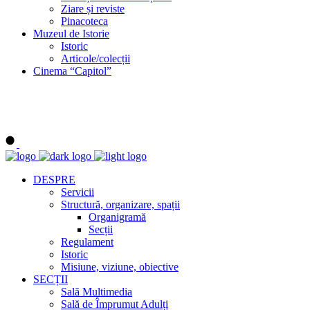
Ziare și reviste
Pinacoteca
Muzeul de Istorie
Istoric
Articole/colecții
Cinema “Capitol”
DESPRE
Servicii
Structură, organizare, spații
Organigramă
Secții
Regulament
Istoric
Misiune, viziune, obiective
SECȚII
Sală Multimedia
Sală de Împrumut Adulți