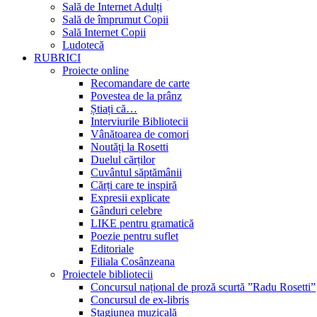
Sală de Internet Adulți
Sală de împrumut Copii
Sală Internet Copii
Ludotecă
RUBRICI
Proiecte online
Recomandare de carte
Povestea de la prânz
Știați că…
Interviurile Bibliotecii
Vânătoarea de comori
Noutăți la Rosetti
Duelul cărților
Cuvântul săptămânii
Cărți care te inspiră
Expresii explicate
Gânduri celebre
LIKE pentru gramatică
Poezie pentru suflet
Editoriale
Filiala Cosânzeana
Proiectele bibliotecii
Concursul național de proză scurtă ”Radu Rosetti”
Concursul de ex-libris
Stagiunea muzicală