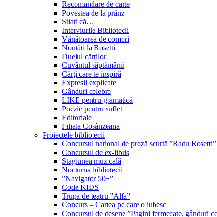
Recomandare de carte
Povestea de la prânz
Știați că…
Interviurile Bibliotecii
Vânătoarea de comori
Noutăți la Rosetti
Duelul cărților
Cuvântul săptămânii
Cărți care te inspiră
Expresii explicate
Gânduri celebre
LIKE pentru gramatică
Poezie pentru suflet
Editoriale
Filiala Cosânzeana
Proiectele bibliotecii
Concursul național de proză scurtă ”Radu Rosetti”
Concursul de ex-libris
Stagiunea muzicală
Nocturna bibliotecii
”Navigator 50+”
Code KIDS
Trupa de teatru ”Alfa”
Concurs – Cartea pe care o iubesc
Concursul de desene ”Pagini fermecate, gânduri co