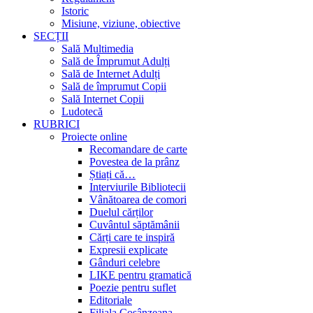
Istoric
Misiune, viziune, obiective
SECȚII
Sală Multimedia
Sală de Împrumut Adulți
Sală de Internet Adulți
Sală de împrumut Copii
Sală Internet Copii
Ludotecă
RUBRICI
Proiecte online
Recomandare de carte
Povestea de la prânz
Știați că…
Interviurile Bibliotecii
Vânătoarea de comori
Duelul cărților
Cuvântul săptămânii
Cărți care te inspiră
Expresii explicate
Gânduri celebre
LIKE pentru gramatică
Poezie pentru suflet
Editoriale
Filiala Cosânzeana