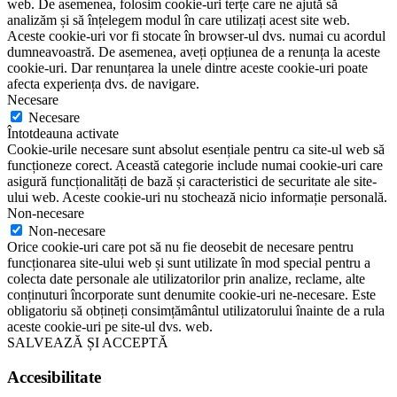
web. De asemenea, folosim cookie-uri terțe care ne ajută să
analizăm și să înțelegem modul în care utilizați acest site web.
Aceste cookie-uri vor fi stocate în browser-ul dvs. numai cu acordul
dumneavoastră. De asemenea, aveți opțiunea de a renunța la aceste
cookie-uri. Dar renunțarea la unele dintre aceste cookie-uri poate
afecta experiența dvs. de navigare.
Necesare
Necesare
Întotdeauna activate
Cookie-urile necesare sunt absolut esențiale pentru ca site-ul web să
funcționeze corect. Această categorie include numai cookie-uri care
asigură funcționalități de bază și caracteristici de securitate ale site-
ului web. Aceste cookie-uri nu stochează nicio informație personală.
Non-necesare
Non-necesare
Orice cookie-uri care pot să nu fie deosebit de necesare pentru
funcționarea site-ului web și sunt utilizate în mod special pentru a
colecta date personale ale utilizatorilor prin analize, reclame, alte
conținuturi încorporate sunt denumite cookie-uri ne-necesare. Este
obligatoriu să obțineți consimțământul utilizatorului înainte de a rula
aceste cookie-uri pe site-ul dvs. web.
SALVEAZĂ ȘI ACCEPTĂ
Accesibilitate