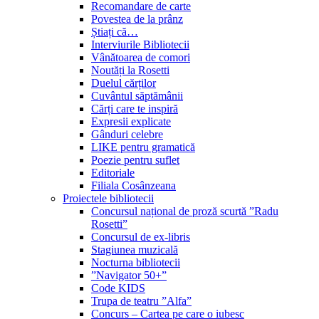
Recomandare de carte
Povestea de la prânz
Știați că…
Interviurile Bibliotecii
Vânătoarea de comori
Noutăți la Rosetti
Duelul cărților
Cuvântul săptămânii
Cărți care te inspiră
Expresii explicate
Gânduri celebre
LIKE pentru gramatică
Poezie pentru suflet
Editoriale
Filiala Cosânzeana
Proiectele bibliotecii
Concursul național de proză scurtă ”Radu
Rosetti”
Concursul de ex-libris
Stagiunea muzicală
Nocturna bibliotecii
”Navigator 50+”
Code KIDS
Trupa de teatru ”Alfa”
Concurs – Cartea pe care o iubesc