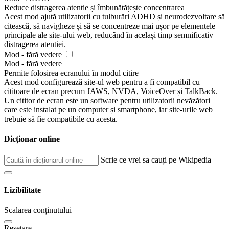
Reduce distragerea atentie și îmbunătățește concentrarea
Acest mod ajută utilizatorii cu tulburări ADHD și neurodezvoltare să
citească, să navigheze și să se concentreze mai ușor pe elementele
principale ale site-ului web, reducând în același timp semnificativ
distragerea atentiei.
Mod - fără vedere
Mod - fără vedere
Permite folosirea ecranului în modul citire
Acest mod configurează site-ul web pentru a fi compatibil cu
cititoare de ecran precum JAWS, NVDA, VoiceOver și TalkBack.
Un cititor de ecran este un software pentru utilizatorii nevăzători
care este instalat pe un computer și smartphone, iar site-urile web
trebuie să fie compatibile cu acesta.
Dicționar online
Scrie ce vrei sa cauți pe Wikipedia
Lizibilitate
Scalarea conținutului
Resetare