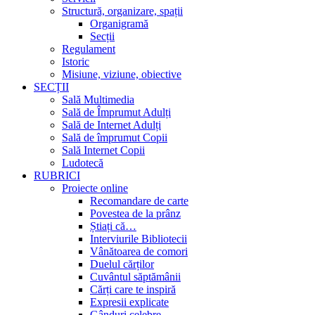
Structură, organizare, spații
Organigramă
Secții
Regulament
Istoric
Misiune, viziune, obiective
SECȚII
Sală Multimedia
Sală de Împrumut Adulți
Sală de Internet Adulți
Sală de împrumut Copii
Sală Internet Copii
Ludotecă
RUBRICI
Proiecte online
Recomandare de carte
Povestea de la prânz
Știați că…
Interviurile Bibliotecii
Vânătoarea de comori
Duelul cărților
Cuvântul săptămânii
Cărți care te inspiră
Expresii explicate
Gânduri celebre