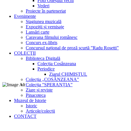
Foto Oneștiul vechi
Vederi
Proiecte în parteneriat
Evenimente
Stagiunea muzicală
Expoziții și vernisaje
Lansări carte
Caravana filmului românesc
Concurs ex-libris
Concursul național de proză scurtă ”Radu Rosetti”
COLECŢII
Biblioteca Digitală
Colecţia Cosânzeana
Periodice
Ziarul CHIMISTUL
Colecția „COSÂNZEANA”
Colecția ”SPERANȚIA”
Ziare și reviste
Pinacoteca
Muzeul de Istorie
Istoric
Articole/colecții
CONTACT