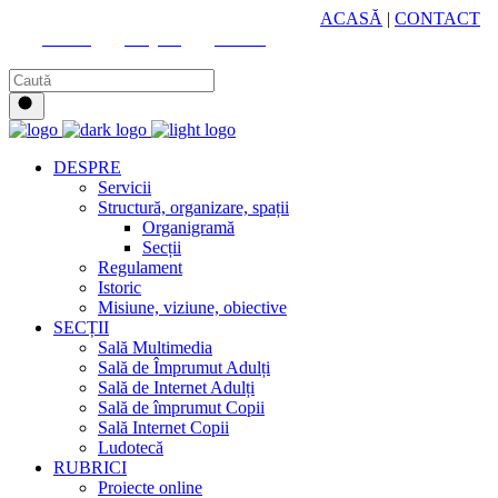
HUB CULTURAL ZONAL
ACASĂ
|
CONTACT
Youtube
Instagram
Facebook
DESPRE
Servicii
Structură, organizare, spații
Organigramă
Secții
Regulament
Istoric
Misiune, viziune, obiective
SECȚII
Sală Multimedia
Sală de Împrumut Adulți
Sală de Internet Adulți
Sală de împrumut Copii
Sală Internet Copii
Ludotecă
RUBRICI
Proiecte online