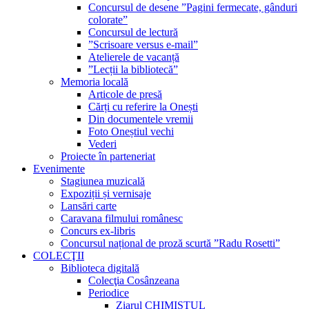
Concursul de desene ”Pagini fermecate, gânduri
colorate”
Concursul de lectură
”Scrisoare versus e-mail”
Atelierele de vacanță
”Lecții la bibliotecă”
Memoria locală
Articole de presă
Cărți cu referire la Onești
Din documentele vremii
Foto Oneștiul vechi
Vederi
Proiecte în parteneriat
Evenimente
Stagiunea muzicală
Expoziții și vernisaje
Lansări carte
Caravana filmului românesc
Concurs ex-libris
Concursul național de proză scurtă ”Radu Rosetti”
COLECŢII
Biblioteca digitală
Colecţia Cosânzeana
Periodice
Ziarul CHIMISTUL