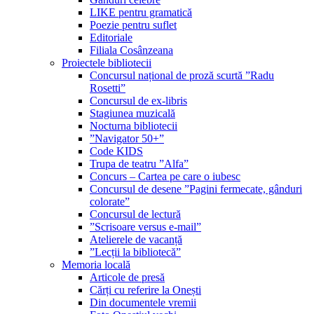
LIKE pentru gramatică
Poezie pentru suflet
Editoriale
Filiala Cosânzeana
Proiectele bibliotecii
Concursul național de proză scurtă ”Radu
Rosetti”
Concursul de ex-libris
Stagiunea muzicală
Nocturna bibliotecii
”Navigator 50+”
Code KIDS
Trupa de teatru ”Alfa”
Concurs – Cartea pe care o iubesc
Concursul de desene ”Pagini fermecate, gânduri
colorate”
Concursul de lectură
”Scrisoare versus e-mail”
Atelierele de vacanță
”Lecții la bibliotecă”
Memoria locală
Articole de presă
Cărți cu referire la Onești
Din documentele vremii