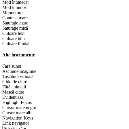
Mod întunecat
Mod luminos
Monocrom
Contrast mare
Saturație mare
Saturație mică
Culoare text
Culoare titlu
Culoare fundal
Alte instrumente
Fară sunet
Ascunde imaginile
Tastatură virtuală
Ghid de citire
Fără animații
Mască citire
Evidențiază
Highlight Focus
Cursor mare negru
Cursor mare alb
Navigation Keys
Link navigator