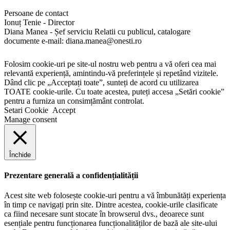
Persoane de contact
Ionuț Tenie - Director
Diana Manea - Șef serviciu Relatii cu publicul, catalogare
documente e-mail: diana.manea@onesti.ro
Folosim cookie-uri pe site-ul nostru web pentru a vă oferi cea mai
relevantă experiență, amintindu-vă preferințele și repetând vizitele.
Dând clic pe „Acceptați toate”, sunteți de acord cu utilizarea
TOATE cookie-urile. Cu toate acestea, puteți accesa „Setări cookie”
pentru a furniza un consimțământ controlat.
Setari Cookie
Accept
Manage consent
Închide
Prezentare generală a confidențialității
Acest site web folosește cookie-uri pentru a vă îmbunătăți experiența
în timp ce navigați prin site. Dintre acestea, cookie-urile clasificate
ca fiind necesare sunt stocate în browserul dvs., deoarece sunt
esențiale pentru funcționarea funcționalităților de bază ale site-ului