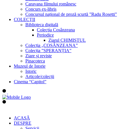
Caravana filmului românesc
Concurs ex-libris
Concursul național de proză scurtă ”Radu Rosetti”
COLECŢII
Biblioteca digitală
Colecţia Cosânzeana
Periodice
Ziarul CHIMISTUL
Colecția „COSÂNZEANA”
Colecția ”SPERANȚIA”
Ziare și reviste
Pinacoteca
Muzeul de Istorie
Istoric
Articole/colecții
Cinema “Capitol”
ACASĂ
DESPRE
Servicii