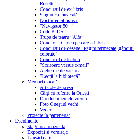
Rosetti”
Concursul de ex-libris
Stagiunea muzicală
Nocturna bibliotecii
”Navigator 50+”
Code KIDS
Trupa de teatru ”Alfa”
Concurs – Cartea pe care o iubesc
Concursul de desene ”Pagini fermecate, gânduri
colorate”
Concursul de lectură
”Scrisoare versus e-mail”
Atelierele de vacanță
”Lecții la bibliotecă”
Memoria locală
Articole de presă
Cărți cu referire la Onești
Din documentele vremii
Foto Oneștiul vechi
Vederi
Proiecte în parteneriat
Evenimente
Stagiunea muzicală
Expoziții și vernisaje
Lansări carte