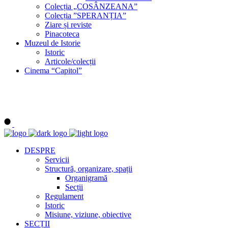
Colecția „COSÂNZEANA”
Colecția ”SPERANȚIA”
Ziare și reviste
Pinacoteca
Muzeul de Istorie
Istoric
Articole/colecții
Cinema “Capitol”
DESPRE
Servicii
Structură, organizare, spații
Organigramă
Secții
Regulament
Istoric
Misiune, viziune, obiective
SECȚII