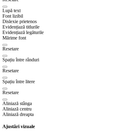
Lupă text
Font lizibil
Dislexie prietenos
Evidențiază titlurile
Evidențiază legăturile
Mărime font
Resetare
Spațiu între rânduri
Resetare
Spațiu între litere
Resetare
Aliniază stânga
Aliniază centru
Aliniază dreapta
Ajustări vizuale