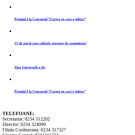
Premiul I la Concursul ”Cartea pe care o iubesc”
25 de ani în casa culturii, aproape de comunitate!
Ziua Universală a Iei
Premiul I la Concursul ”Cartea pe care o iubesc”
TELEFOANE:
Secretariat: 0234 312202
Director: 0234 324099
Filiala Cosânzeana: 0234 317327