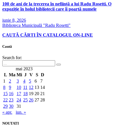
100 de ani de la trecerea în neființă a lui Radu Rosetti. O
expoziție în holul bibliotecii care îi poartă numele
iunie 8, 2026
Biblioteca Municipală "Radu Rosetti"
CAUTĂ CĂRȚI ÎN CATALOGUL ON-LINE
Caută
Search for:
mai 2023
L
Ma
Mi
J
V
S
D
1
2
3
4
5
6
7
8
9
10
11
12
13
14
15
16
17
18
19
20
21
22
23
24
25
26
27
28
29
30
31
« apr.
iun. »
NOUTATI