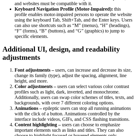
and websites must be compatible with it.
Keyboard Navigation Profile (Motor-Impaired):
this
profile enables motor-impaired persons to operate the website
using the keyboard Tab, Shift+Tab, and the Enter keys. Users
can also use shortcuts such as “M” (menus), “H” (headings),
“F” (forms), “B” (buttons), and “G” (graphics) to jump to
specific elements.
Additional UI, design, and readability
adjustments
Font adjustments –
users, can increase and decrease its size,
change its family (type), adjust the spacing, alignment, line
height, and more.
Color adjustments –
users can select various color contrast
profiles such as light, dark, inverted, and monochrome.
Additionally, users can swap color schemes of titles, texts, and
backgrounds, with over 7 different coloring options.
Animations –
epileptic users can stop all running animations
with the click of a button. Animations controlled by the
interface include videos, GIFs, and CSS flashing transitions.
Content highlighting –
users can choose to emphasize
important elements such as links and titles. They can also
choose to highlight focused or hovered elements only.