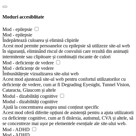
Moduri accesiblitate
Mod - epilepsie
Mod - epilepsie
Îndepărtează culoarea și elimină clipirile
Acest mod permite persoanelor cu epilepsie să utilizeze site-ul web
în siguranță, eliminând riscul de convulsii care rezultă din animații
intermitente sau clipitoare și combinații riscante de culori
Mod - deficiențe de vedere
Mod - deficiențe de vedere
Îmbunătățește vizualizarea site-ului web
Acest mod ajustează site-ul web pentru confortul utilizatorilor cu
deficiențe de vedere, cum ar fi Degrading Eyesight, Tunnel Vision,
Cataracta, Glaucom și altele
Modul - dizabilități cognitive
Modul - dizabilități cognitive
Ajută la concentrarea asupra unui conținut specific
Acest mod oferă diferite opțiuni de asistență pentru a ajuta utilizatorii
cu deficiențe cognitive, cum ar fi dislexia, autismul, CVA și altele, să
se concentreze mai ușor pe elementele esențiale ale site-ului web.
Mod - ADHD
Mod - ADHD