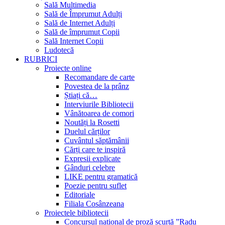
Sală Multimedia
Sală de Împrumut Adulți
Sală de Internet Adulți
Sală de împrumut Copii
Sală Internet Copii
Ludotecă
RUBRICI
Proiecte online
Recomandare de carte
Povestea de la prânz
Știați că…
Interviurile Bibliotecii
Vânătoarea de comori
Noutăți la Rosetti
Duelul cărților
Cuvântul săptămânii
Cărți care te inspiră
Expresii explicate
Gânduri celebre
LIKE pentru gramatică
Poezie pentru suflet
Editoriale
Filiala Cosânzeana
Proiectele bibliotecii
Concursul național de proză scurtă ”Radu