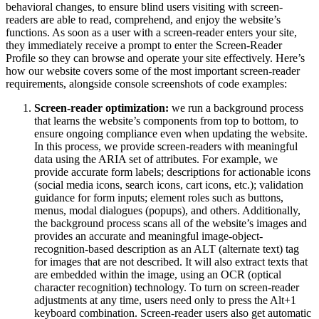
behavioral changes, to ensure blind users visiting with screen-
readers are able to read, comprehend, and enjoy the website’s
functions. As soon as a user with a screen-reader enters your site,
they immediately receive a prompt to enter the Screen-Reader
Profile so they can browse and operate your site effectively. Here’s
how our website covers some of the most important screen-reader
requirements, alongside console screenshots of code examples:
Screen-reader optimization:
we run a background process
that learns the website’s components from top to bottom, to
ensure ongoing compliance even when updating the website.
In this process, we provide screen-readers with meaningful
data using the ARIA set of attributes. For example, we
provide accurate form labels; descriptions for actionable icons
(social media icons, search icons, cart icons, etc.); validation
guidance for form inputs; element roles such as buttons,
menus, modal dialogues (popups), and others. Additionally,
the background process scans all of the website’s images and
provides an accurate and meaningful image-object-
recognition-based description as an ALT (alternate text) tag
for images that are not described. It will also extract texts that
are embedded within the image, using an OCR (optical
character recognition) technology. To turn on screen-reader
adjustments at any time, users need only to press the Alt+1
keyboard combination. Screen-reader users also get automatic