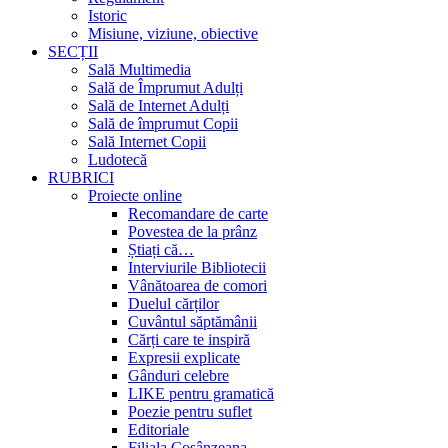
Istoric
Misiune, viziune, obiective
SECȚII
Sală Multimedia
Sală de Împrumut Adulți
Sală de Internet Adulți
Sală de împrumut Copii
Sală Internet Copii
Ludotecă
RUBRICI
Proiecte online
Recomandare de carte
Povestea de la prânz
Știați că…
Interviurile Bibliotecii
Vânătoarea de comori
Duelul cărților
Cuvântul săptămânii
Cărți care te inspiră
Expresii explicate
Gânduri celebre
LIKE pentru gramatică
Poezie pentru suflet
Editoriale
Filiala Cosânzeana