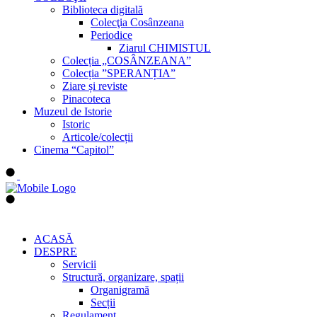
Biblioteca digitală
Colecţia Cosânzeana
Periodice
Ziarul CHIMISTUL
Colecția „COSÂNZEANA”
Colecția ”SPERANȚIA”
Ziare și reviste
Pinacoteca
Muzeul de Istorie
Istoric
Articole/colecții
Cinema “Capitol”
ACASĂ
DESPRE
Servicii
Structură, organizare, spații
Organigramă
Secții
Regulament