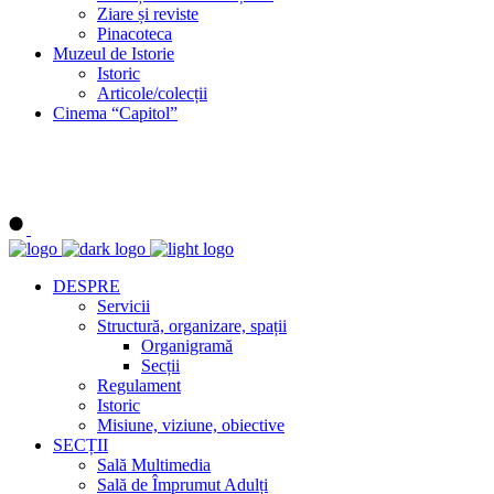
Ziare și reviste
Pinacoteca
Muzeul de Istorie
Istoric
Articole/colecții
Cinema “Capitol”
DESPRE
Servicii
Structură, organizare, spații
Organigramă
Secții
Regulament
Istoric
Misiune, viziune, obiective
SECȚII
Sală Multimedia
Sală de Împrumut Adulți