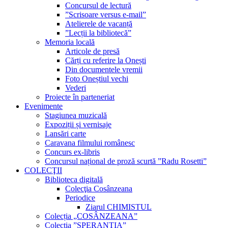
Concursul de lectură
”Scrisoare versus e-mail”
Atelierele de vacanță
”Lecții la bibliotecă”
Memoria locală
Articole de presă
Cărți cu referire la Onești
Din documentele vremii
Foto Oneștiul vechi
Vederi
Proiecte în parteneriat
Evenimente
Stagiunea muzicală
Expoziții și vernisaje
Lansări carte
Caravana filmului românesc
Concurs ex-libris
Concursul național de proză scurtă ”Radu Rosetti”
COLECŢII
Biblioteca digitală
Colecţia Cosânzeana
Periodice
Ziarul CHIMISTUL
Colecția „COSÂNZEANA”
Colecția ”SPERANȚIA”