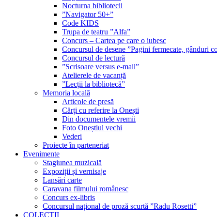
Nocturna bibliotecii
”Navigator 50+”
Code KIDS
Trupa de teatru ”Alfa”
Concurs – Cartea pe care o iubesc
Concursul de desene ”Pagini fermecate, gânduri co
Concursul de lectură
”Scrisoare versus e-mail”
Atelierele de vacanță
”Lecții la bibliotecă”
Memoria locală
Articole de presă
Cărți cu referire la Onești
Din documentele vremii
Foto Oneștiul vechi
Vederi
Proiecte în parteneriat
Evenimente
Stagiunea muzicală
Expoziții și vernisaje
Lansări carte
Caravana filmului românesc
Concurs ex-libris
Concursul național de proză scurtă ”Radu Rosetti”
COLECŢII