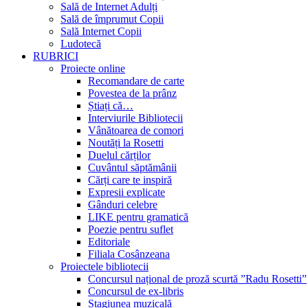
Sală de Internet Adulți
Sală de împrumut Copii
Sală Internet Copii
Ludotecă
RUBRICI
Proiecte online
Recomandare de carte
Povestea de la prânz
Știați că…
Interviurile Bibliotecii
Vânătoarea de comori
Noutăți la Rosetti
Duelul cărților
Cuvântul săptămânii
Cărți care te inspiră
Expresii explicate
Gânduri celebre
LIKE pentru gramatică
Poezie pentru suflet
Editoriale
Filiala Cosânzeana
Proiectele bibliotecii
Concursul național de proză scurtă ”Radu Rosetti”
Concursul de ex-libris
Stagiunea muzicală