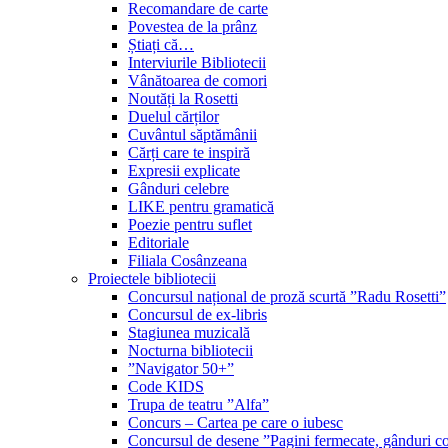
Recomandare de carte
Povestea de la prânz
Știați că…
Interviurile Bibliotecii
Vânătoarea de comori
Noutăți la Rosetti
Duelul cărților
Cuvântul săptămânii
Cărți care te inspiră
Expresii explicate
Gânduri celebre
LIKE pentru gramatică
Poezie pentru suflet
Editoriale
Filiala Cosânzeana
Proiectele bibliotecii
Concursul național de proză scurtă ”Radu Rosetti”
Concursul de ex-libris
Stagiunea muzicală
Nocturna bibliotecii
”Navigator 50+”
Code KIDS
Trupa de teatru ”Alfa”
Concurs – Cartea pe care o iubesc
Concursul de desene ”Pagini fermecate, gânduri co