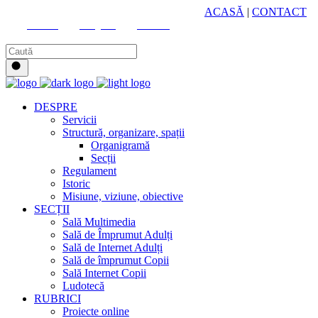
HUB CULTURAL ZONAL
ACASĂ
|
CONTACT
Youtube
Instagram
Facebook
DESPRE
Servicii
Structură, organizare, spații
Organigramă
Secții
Regulament
Istoric
Misiune, viziune, obiective
SECȚII
Sală Multimedia
Sală de Împrumut Adulți
Sală de Internet Adulți
Sală de împrumut Copii
Sală Internet Copii
Ludotecă
RUBRICI
Proiecte online