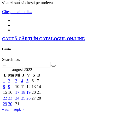
să auzi sau să citești pe undeva
Citește mai mult...
CAUTĂ CĂRȚI ÎN CATALOGUL ON-LINE
Caută
Search for:
august 2022
L
Ma
Mi
J
V
S
D
1
2
3
4
5
6
7
8
9
10
11
12
13
14
15
16
17
18
19
20
21
22
23
24
25
26
27
28
29
30
31
« iul.
sept. »