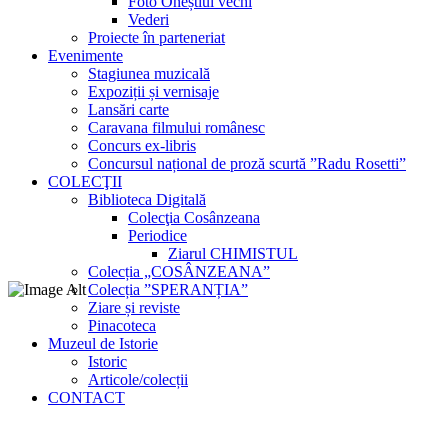
Foto Oneștiul vechi
Vederi
Proiecte în parteneriat
Evenimente
Stagiunea muzicală
Expoziții și vernisaje
Lansări carte
Caravana filmului românesc
Concurs ex-libris
Concursul național de proză scurtă ”Radu Rosetti”
COLECŢII
Biblioteca Digitală
Colecţia Cosânzeana
Periodice
Ziarul CHIMISTUL
Colecția „COSÂNZEANA”
Colecția ”SPERANȚIA”
Ziare și reviste
Pinacoteca
Muzeul de Istorie
Istoric
Articole/colecții
CONTACT