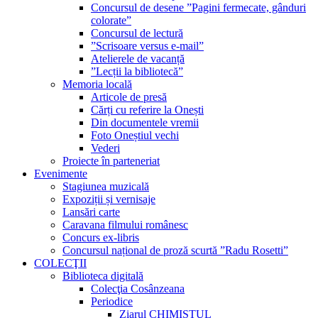
Concursul de desene ”Pagini fermecate, gânduri
colorate”
Concursul de lectură
”Scrisoare versus e-mail”
Atelierele de vacanță
”Lecții la bibliotecă”
Memoria locală
Articole de presă
Cărți cu referire la Onești
Din documentele vremii
Foto Oneștiul vechi
Vederi
Proiecte în parteneriat
Evenimente
Stagiunea muzicală
Expoziții și vernisaje
Lansări carte
Caravana filmului românesc
Concurs ex-libris
Concursul național de proză scurtă ”Radu Rosetti”
COLECŢII
Biblioteca digitală
Colecţia Cosânzeana
Periodice
Ziarul CHIMISTUL