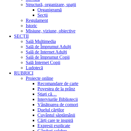
Structură, organizare, spații
Organigramă
Secții
Regulament
Istoric
Misiune, viziune, obiective
SECȚII
Sală Multimedia
Sală de Împrumut Adulți
Sală de Internet Adulți
Sală de împrumut Copii
Sală Internet Copii
Ludotecă
RUBRICI
Proiecte online
Recomandare de carte
Povestea de la prânz
Știați că…
Interviurile Bibliotecii
Vânătoarea de comori
Duelul cărților
Cuvântul săptămânii
Cărți care te inspiră
Expresii explicate
Gânduri celebre