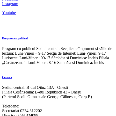
Instagram
Youtube
Program cu publicul
Program cu publicul Sediul central: Secțiile de împrumut și sălile de
lectură: Luni-Vineri – 9-17 Secția de Internet: Luni-Vineri: 9-17
Ludoteca: Luni-Vineri: 09-17 Sâmbăta și Duminica: Închis Filiala
„Cosânzeana”: Luni-Vineri: 8-16 Sâmbăta și Duminica: Închis
Contact
Sediul central: B-dul Oituz 13A - Onești
Filiala Cosânzeana: B-dul Republicii 43 - Onești
(Parterul Școlii Gimnaziale George Călinescu, Corp B)
Telefoane:
Secretariat 0234 312202
Director 0234 324099