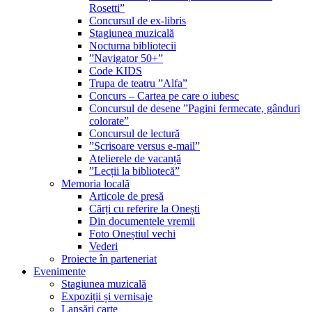
Rosetti”
Concursul de ex-libris
Stagiunea muzicală
Nocturna bibliotecii
”Navigator 50+”
Code KIDS
Trupa de teatru ”Alfa”
Concurs – Cartea pe care o iubesc
Concursul de desene ”Pagini fermecate, gânduri
colorate”
Concursul de lectură
”Scrisoare versus e-mail”
Atelierele de vacanță
”Lecții la bibliotecă”
Memoria locală
Articole de presă
Cărți cu referire la Onești
Din documentele vremii
Foto Oneștiul vechi
Vederi
Proiecte în parteneriat
Evenimente
Stagiunea muzicală
Expoziții și vernisaje
Lansări carte