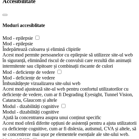
Accesibilitate
Moduri accesiblitate
Mod - epilepsie
Mod - epilepsie
Îndepărtează culoarea și elimină clipirile
Acest mod permite persoanelor cu epilepsie să utilizeze site-ul web
în siguranță, eliminând riscul de convulsii care rezultă din animații
intermitente sau clipitoare și combinații riscante de culori
Mod - deficiențe de vedere
Mod - deficiențe de vedere
Îmbunătățește vizualizarea site-ului web
Acest mod ajustează site-ul web pentru confortul utilizatorilor cu
deficiențe de vedere, cum ar fi Degrading Eyesight, Tunnel Vision,
Cataracta, Glaucom și altele
Modul - dizabilități cognitive
Modul - dizabilități cognitive
Ajută la concentrarea asupra unui conținut specific
Acest mod oferă diferite opțiuni de asistență pentru a ajuta utilizatorii
cu deficiențe cognitive, cum ar fi dislexia, autismul, CVA și altele, să
se concentreze mai ușor pe elementele esențiale ale site-ului web.