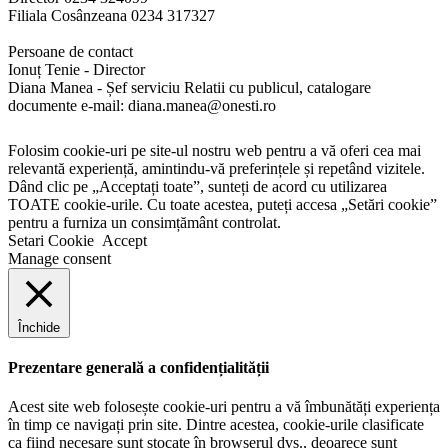
Filiala Cosânzeana 0234 317327
Persoane de contact
Ionuț Tenie - Director
Diana Manea - Șef serviciu Relatii cu publicul, catalogare
documente e-mail: diana.manea@onesti.ro
Folosim cookie-uri pe site-ul nostru web pentru a vă oferi cea mai
relevantă experiență, amintindu-vă preferințele și repetând vizitele.
Dând clic pe „Acceptați toate”, sunteți de acord cu utilizarea
TOATE cookie-urile. Cu toate acestea, puteți accesa „Setări cookie”
pentru a furniza un consimțământ controlat.
Setari Cookie
Accept
Manage consent
Închide
Prezentare generală a confidențialității
Acest site web folosește cookie-uri pentru a vă îmbunătăți experiența
în timp ce navigați prin site. Dintre acestea, cookie-urile clasificate
ca fiind necesare sunt stocate în browserul dvs., deoarece sunt