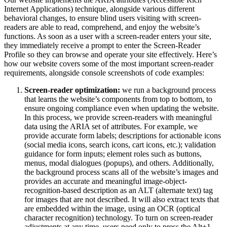
Internet Applications) technique, alongside various different
behavioral changes, to ensure blind users visiting with screen-
readers are able to read, comprehend, and enjoy the website’s
functions. As soon as a user with a screen-reader enters your site,
they immediately receive a prompt to enter the Screen-Reader
Profile so they can browse and operate your site effectively. Here’s
how our website covers some of the most important screen-reader
requirements, alongside console screenshots of code examples:
Screen-reader optimization:
we run a background process
that learns the website’s components from top to bottom, to
ensure ongoing compliance even when updating the website.
In this process, we provide screen-readers with meaningful
data using the ARIA set of attributes. For example, we
provide accurate form labels; descriptions for actionable icons
(social media icons, search icons, cart icons, etc.); validation
guidance for form inputs; element roles such as buttons,
menus, modal dialogues (popups), and others. Additionally,
the background process scans all of the website’s images and
provides an accurate and meaningful image-object-
recognition-based description as an ALT (alternate text) tag
for images that are not described. It will also extract texts that
are embedded within the image, using an OCR (optical
character recognition) technology. To turn on screen-reader
adjustments at any time, users need only to press the Alt+1