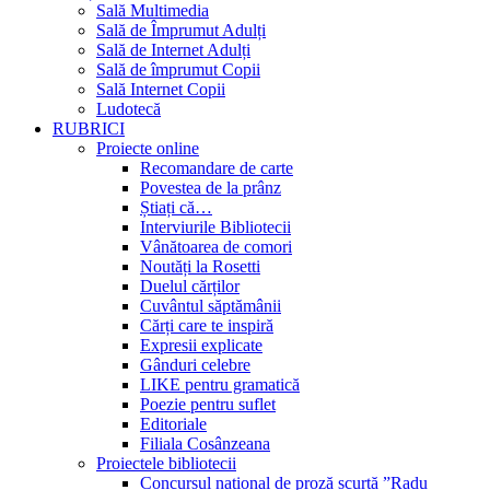
Sală Multimedia
Sală de Împrumut Adulți
Sală de Internet Adulți
Sală de împrumut Copii
Sală Internet Copii
Ludotecă
RUBRICI
Proiecte online
Recomandare de carte
Povestea de la prânz
Știați că…
Interviurile Bibliotecii
Vânătoarea de comori
Noutăți la Rosetti
Duelul cărților
Cuvântul săptămânii
Cărți care te inspiră
Expresii explicate
Gânduri celebre
LIKE pentru gramatică
Poezie pentru suflet
Editoriale
Filiala Cosânzeana
Proiectele bibliotecii
Concursul național de proză scurtă ”Radu