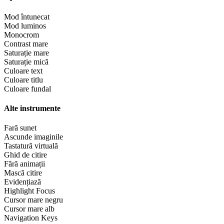
Mod întunecat
Mod luminos
Monocrom
Contrast mare
Saturație mare
Saturație mică
Culoare text
Culoare titlu
Culoare fundal
Alte instrumente
Fară sunet
Ascunde imaginile
Tastatură virtuală
Ghid de citire
Fără animații
Mască citire
Evidențiază
Highlight Focus
Cursor mare negru
Cursor mare alb
Navigation Keys