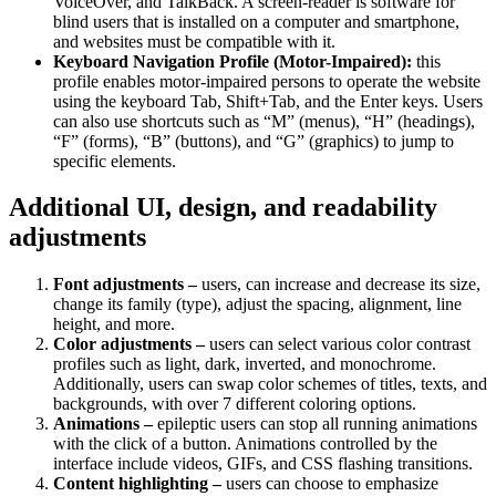
VoiceOver, and TalkBack. A screen-reader is software for
blind users that is installed on a computer and smartphone,
and websites must be compatible with it.
Keyboard Navigation Profile (Motor-Impaired):
this
profile enables motor-impaired persons to operate the website
using the keyboard Tab, Shift+Tab, and the Enter keys. Users
can also use shortcuts such as “M” (menus), “H” (headings),
“F” (forms), “B” (buttons), and “G” (graphics) to jump to
specific elements.
Additional UI, design, and readability
adjustments
Font adjustments –
users, can increase and decrease its size,
change its family (type), adjust the spacing, alignment, line
height, and more.
Color adjustments –
users can select various color contrast
profiles such as light, dark, inverted, and monochrome.
Additionally, users can swap color schemes of titles, texts, and
backgrounds, with over 7 different coloring options.
Animations –
epileptic users can stop all running animations
with the click of a button. Animations controlled by the
interface include videos, GIFs, and CSS flashing transitions.
Content highlighting –
users can choose to emphasize