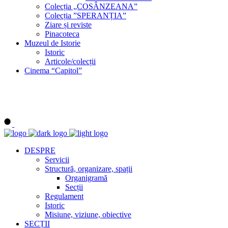
Colecția „COSÂNZEANA”
Colecția ”SPERANȚIA”
Ziare și reviste
Pinacoteca
Muzeul de Istorie
Istoric
Articole/colecții
Cinema “Capitol”
DESPRE
Servicii
Structură, organizare, spații
Organigramă
Secții
Regulament
Istoric
Misiune, viziune, obiective
SECȚII