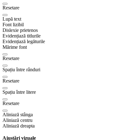
Resetare
Lupă text
Font lizibil
Dislexie prietenos
Evidențiază titlurile
Evidențiază legăturile
Mărime font
Resetare
Spațiu între rânduri
Resetare
Spațiu între litere
Resetare
Aliniază stânga
Aliniază centru
Aliniază dreapta
Ajustări vizuale