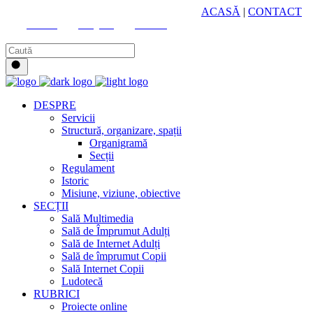
HUB CULTURAL ZONAL
ACASĂ
|
CONTACT
Youtube
Instagram
Facebook
DESPRE
Servicii
Structură, organizare, spații
Organigramă
Secții
Regulament
Istoric
Misiune, viziune, obiective
SECȚII
Sală Multimedia
Sală de Împrumut Adulți
Sală de Internet Adulți
Sală de împrumut Copii
Sală Internet Copii
Ludotecă
RUBRICI
Proiecte online