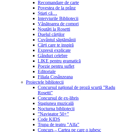
Recomandare de carte
Povestea de la prânz
Știați că…
Interviurile Bibliotecii
Vânătoarea de comori
Noutăți la Rosetti
Duelul cărților
Cuvântul săptămânii
Cărți care te inspiră
Expresii explicate
Gânduri celebre
LIKE pentru gramatică
Poezie pentru suflet
Editoriale
Filiala Cosânzeana
Proiectele bibliotecii
Concursul național de proză scurtă ”Radu
Rosetti”
Concursul de ex-libris
Stagiunea muzicală
Nocturna bibliotecii
”Navigator 50+”
Code KIDS
Trupa de teatru ”Alfa”
Concurs – Cartea pe care o iubesc