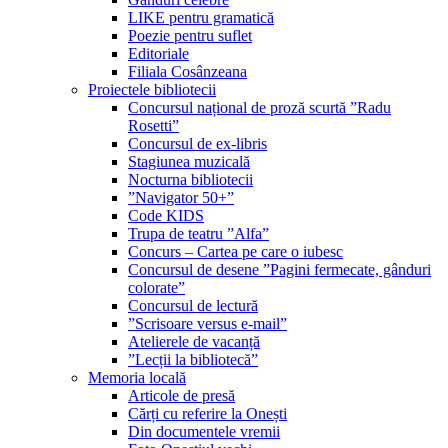
LIKE pentru gramatică
Poezie pentru suflet
Editoriale
Filiala Cosânzeana
Proiectele bibliotecii
Concursul național de proză scurtă ”Radu
Rosetti”
Concursul de ex-libris
Stagiunea muzicală
Nocturna bibliotecii
”Navigator 50+”
Code KIDS
Trupa de teatru ”Alfa”
Concurs – Cartea pe care o iubesc
Concursul de desene ”Pagini fermecate, gânduri
colorate”
Concursul de lectură
”Scrisoare versus e-mail”
Atelierele de vacanță
”Lecții la bibliotecă”
Memoria locală
Articole de presă
Cărți cu referire la Onești
Din documentele vremii