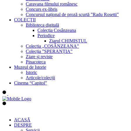
Caravana filmului românesc
Concurs ex-libris
Concursul național de proză scurtă ”Radu Rosetti”
COLECŢII
Biblioteca digitală
Colecţia Cosânzeana
Periodice
Ziarul CHIMISTUL
Colecția „COSÂNZEANA”
Colecția ”SPERANȚIA”
Ziare și reviste
Pinacoteca
Muzeul de Istorie
Istoric
Articole/colecții
Cinema “Capitol”
ACASĂ
DESPRE
Servicii