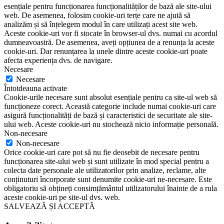
esențiale pentru funcționarea funcționalităților de bază ale site-ului
web. De asemenea, folosim cookie-uri terțe care ne ajută să
analizăm și să înțelegem modul în care utilizați acest site web.
Aceste cookie-uri vor fi stocate în browser-ul dvs. numai cu acordul
dumneavoastră. De asemenea, aveți opțiunea de a renunța la aceste
cookie-uri. Dar renunțarea la unele dintre aceste cookie-uri poate
afecta experiența dvs. de navigare.
Necesare
Necesare
Întotdeauna activate
Cookie-urile necesare sunt absolut esențiale pentru ca site-ul web să
funcționeze corect. Această categorie include numai cookie-uri care
asigură funcționalități de bază și caracteristici de securitate ale site-
ului web. Aceste cookie-uri nu stochează nicio informație personală.
Non-necesare
Non-necesare
Orice cookie-uri care pot să nu fie deosebit de necesare pentru
funcționarea site-ului web și sunt utilizate în mod special pentru a
colecta date personale ale utilizatorilor prin analize, reclame, alte
conținuturi încorporate sunt denumite cookie-uri ne-necesare. Este
obligatoriu să obțineți consimțământul utilizatorului înainte de a rula
aceste cookie-uri pe site-ul dvs. web.
SALVEAZĂ ȘI ACCEPTĂ