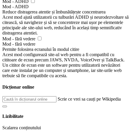
Mod - ADHD
Mod - ADHD
Reduce distragerea atentie și îmbunătățește concentrarea
Acest mod ajută utilizatorii cu tulburări ADHD și neurodezvoltare să
citească, să navigheze și să se concentreze mai ușor pe elementele
principale ale site-ului web, reducând în același timp semnificativ
distragerea atentiei.
Mod - fără vedere
Mod - fără vedere
Permite folosirea ecranului în modul citire
Acest mod configurează site-ul web pentru a fi compatibil cu
cititoare de ecran precum JAWS, NVDA, VoiceOver și TalkBack.
Un cititor de ecran este un software pentru utilizatorii nevăzători
care este instalat pe un computer și smartphone, iar site-urile web
trebuie să fie compatibile cu acesta.
Dicționar online
Scrie ce vrei sa cauți pe Wikipedia
Lizibilitate
Scalarea conținutului