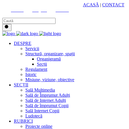
HUB CULTURAL ZONAL
ACASĂ
|
CONTACT
Youtube
Instagram
Facebook
DESPRE
Servicii
Structură, organizare, spații
Organigramă
Secții
Regulament
Istoric
Misiune, viziune, obiective
SECȚII
Sală Multimedia
Sală de Împrumut Adulți
Sală de Internet Adulți
Sală de împrumut Copii
Sală Internet Copii
Ludotecă
RUBRICI
Proiecte online