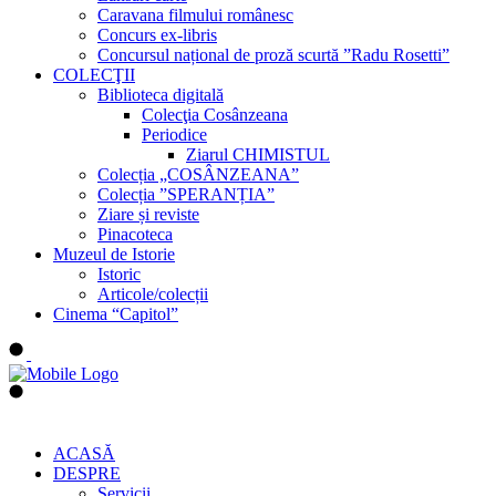
Caravana filmului românesc
Concurs ex-libris
Concursul național de proză scurtă ”Radu Rosetti”
COLECŢII
Biblioteca digitală
Colecţia Cosânzeana
Periodice
Ziarul CHIMISTUL
Colecția „COSÂNZEANA”
Colecția ”SPERANȚIA”
Ziare și reviste
Pinacoteca
Muzeul de Istorie
Istoric
Articole/colecții
Cinema “Capitol”
ACASĂ
DESPRE
Servicii