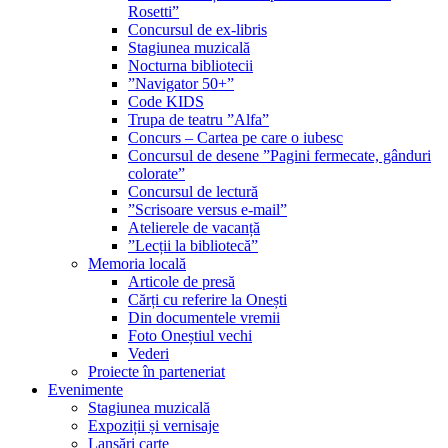
Rosetti”
Concursul de ex-libris
Stagiunea muzicală
Nocturna bibliotecii
”Navigator 50+”
Code KIDS
Trupa de teatru ”Alfa”
Concurs – Cartea pe care o iubesc
Concursul de desene ”Pagini fermecate, gânduri
colorate”
Concursul de lectură
”Scrisoare versus e-mail”
Atelierele de vacanță
”Lecții la bibliotecă”
Memoria locală
Articole de presă
Cărți cu referire la Onești
Din documentele vremii
Foto Oneștiul vechi
Vederi
Proiecte în parteneriat
Evenimente
Stagiunea muzicală
Expoziții și vernisaje
Lansări carte