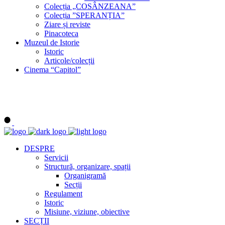
Colecția „COSÂNZEANA”
Colecția ”SPERANȚIA”
Ziare și reviste
Pinacoteca
Muzeul de Istorie
Istoric
Articole/colecții
Cinema “Capitol”
DESPRE
Servicii
Structură, organizare, spații
Organigramă
Secții
Regulament
Istoric
Misiune, viziune, obiective
SECȚII