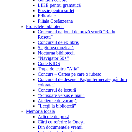
LIKE pentru gramatică
Poezie pentru suflet
Editoriale
Filiala Cosânzeana
Proiectele bibliotecii
Concursul național de proză scurtă ”Radu
Rosetti”
Concursul de ex-libris
Stagiunea muzicală
Nocturna bibliotecii
”Navigator 50+”
Code KIDS
Trupa de teatru ”Alfa”
Concurs – Cartea pe care o iubesc
Concursul de desene ”Pagini fermecate, gânduri
colorate”
Concursul de lectură
”Scrisoare versus e-mail”
Atelierele de vacanță
”Lecții la bibliotecă”
Memoria locală
Articole de presă
Cărți cu referire la Onești
Din documentele vremii