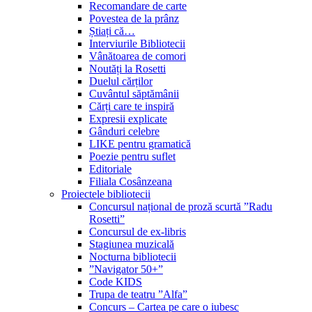
Recomandare de carte
Povestea de la prânz
Știați că…
Interviurile Bibliotecii
Vânătoarea de comori
Noutăți la Rosetti
Duelul cărților
Cuvântul săptămânii
Cărți care te inspiră
Expresii explicate
Gânduri celebre
LIKE pentru gramatică
Poezie pentru suflet
Editoriale
Filiala Cosânzeana
Proiectele bibliotecii
Concursul național de proză scurtă ”Radu
Rosetti”
Concursul de ex-libris
Stagiunea muzicală
Nocturna bibliotecii
”Navigator 50+”
Code KIDS
Trupa de teatru ”Alfa”
Concurs – Cartea pe care o iubesc