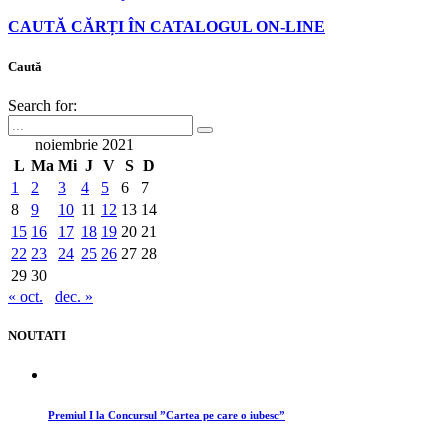
CAUTĂ CĂRȚI ÎN CATALOGUL ON-LINE
Caută
Search for:
noiembrie 2021
L
Ma
Mi
J
V
S
D
1
2
3
4
5
6
7
8
9
10
11
12
13
14
15
16
17
18
19
20
21
22
23
24
25
26
27
28
29
30
« oct.
dec. »
NOUTATI
Premiul I la Concursul ”Cartea pe care o iubesc”