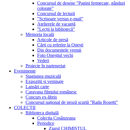
Concursul de desene ”Pagini fermecate, gânduri
colorate”
Concursul de lectură
”Scrisoare versus e-mail”
Atelierele de vacanță
”Lecții la bibliotecă”
Memoria locală
Articole de presă
Cărți cu referire la Onești
Din documentele vremii
Foto Oneștiul vechi
Vederi
Proiecte în parteneriat
Evenimente
Stagiunea muzicală
Expoziții și vernisaje
Lansări carte
Caravana filmului românesc
Concurs ex-libris
Concursul național de proză scurtă ”Radu Rosetti”
COLECŢII
Biblioteca digitală
Colecţia Cosânzeana
Periodice
Ziarul CHIMISTUL