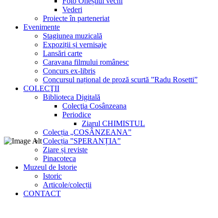
Foto Oneștiul vechi
Vederi
Proiecte în parteneriat
Evenimente
Stagiunea muzicală
Expoziții și vernisaje
Lansări carte
Caravana filmului românesc
Concurs ex-libris
Concursul național de proză scurtă ”Radu Rosetti”
COLECŢII
Biblioteca Digitală
Colecţia Cosânzeana
Periodice
Ziarul CHIMISTUL
Colecția „COSÂNZEANA”
Colecția ”SPERANȚIA”
Ziare și reviste
Pinacoteca
Muzeul de Istorie
Istoric
Articole/colecții
CONTACT