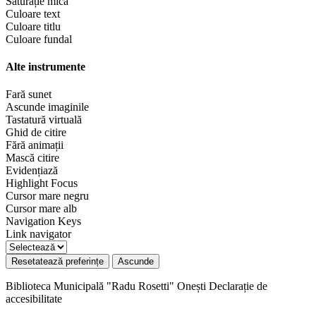
Saturație mică
Culoare text
Culoare titlu
Culoare fundal
Alte instrumente
Fară sunet
Ascunde imaginile
Tastatură virtuală
Ghid de citire
Fără animații
Mască citire
Evidențiază
Highlight Focus
Cursor mare negru
Cursor mare alb
Navigation Keys
Link navigator
Resetatează preferințe
Ascunde
Biblioteca Municipală "Radu Rosetti" Onești
Declarație de
accesibilitate