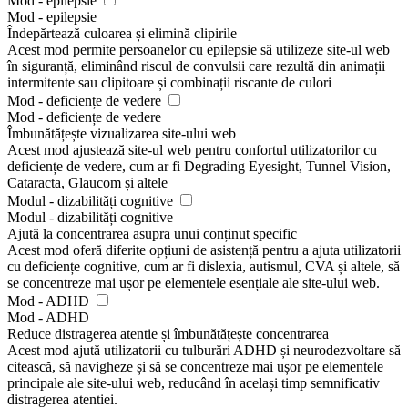
Mod - epilepsie
Mod - epilepsie
Îndepărtează culoarea și elimină clipirile
Acest mod permite persoanelor cu epilepsie să utilizeze site-ul web
în siguranță, eliminând riscul de convulsii care rezultă din animații
intermitente sau clipitoare și combinații riscante de culori
Mod - deficiențe de vedere
Mod - deficiențe de vedere
Îmbunătățește vizualizarea site-ului web
Acest mod ajustează site-ul web pentru confortul utilizatorilor cu
deficiențe de vedere, cum ar fi Degrading Eyesight, Tunnel Vision,
Cataracta, Glaucom și altele
Modul - dizabilități cognitive
Modul - dizabilități cognitive
Ajută la concentrarea asupra unui conținut specific
Acest mod oferă diferite opțiuni de asistență pentru a ajuta utilizatorii
cu deficiențe cognitive, cum ar fi dislexia, autismul, CVA și altele, să
se concentreze mai ușor pe elementele esențiale ale site-ului web.
Mod - ADHD
Mod - ADHD
Reduce distragerea atentie și îmbunătățește concentrarea
Acest mod ajută utilizatorii cu tulburări ADHD și neurodezvoltare să
citească, să navigheze și să se concentreze mai ușor pe elementele
principale ale site-ului web, reducând în același timp semnificativ
distragerea atentiei.