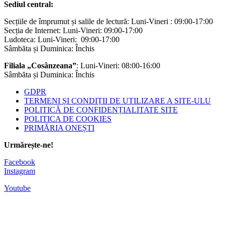
Sediul central:
Secțiile de împrumut și salile de lectură: Luni-Vineri : 09:00-17:00
Secția de Internet: Luni-Vineri: 09:00-17:00
Ludoteca: Luni-Vineri: 09:00-17:00
Sâmbăta și Duminica: Închis
Filiala „Cosânzeana”
: Luni-Vineri: 08:00-16:00
Sâmbăta și Duminica: Închis
GDPR
TERMENI ȘI CONDIȚII DE UTILIZARE A SITE-ULU
POLITICĂ DE CONFIDENȚIALITATE SITE
POLITICA DE COOKIES
PRIMĂRIA ONEȘTI
Urmărește-ne!
Facebook
Instagram
Youtube