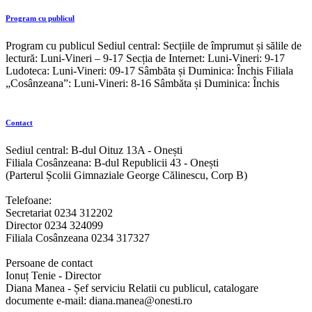
Program cu publicul
Program cu publicul Sediul central: Secțiile de împrumut și sălile de
lectură: Luni-Vineri – 9-17 Secția de Internet: Luni-Vineri: 9-17
Ludoteca: Luni-Vineri: 09-17 Sâmbăta și Duminica: Închis Filiala
„Cosânzeana”: Luni-Vineri: 8-16 Sâmbăta și Duminica: Închis
Contact
Sediul central: B-dul Oituz 13A - Onești
Filiala Cosânzeana: B-dul Republicii 43 - Onești
(Parterul Școlii Gimnaziale George Călinescu, Corp B)
Telefoane:
Secretariat 0234 312202
Director 0234 324099
Filiala Cosânzeana 0234 317327
Persoane de contact
Ionuț Tenie - Director
Diana Manea - Șef serviciu Relatii cu publicul, catalogare
documente e-mail: diana.manea@onesti.ro