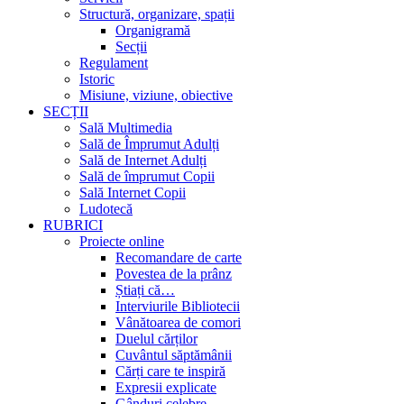
Structură, organizare, spații
Organigramă
Secții
Regulament
Istoric
Misiune, viziune, obiective
SECȚII
Sală Multimedia
Sală de Împrumut Adulți
Sală de Internet Adulți
Sală de împrumut Copii
Sală Internet Copii
Ludotecă
RUBRICI
Proiecte online
Recomandare de carte
Povestea de la prânz
Știați că…
Interviurile Bibliotecii
Vânătoarea de comori
Duelul cărților
Cuvântul săptămânii
Cărți care te inspiră
Expresii explicate
Gânduri celebre