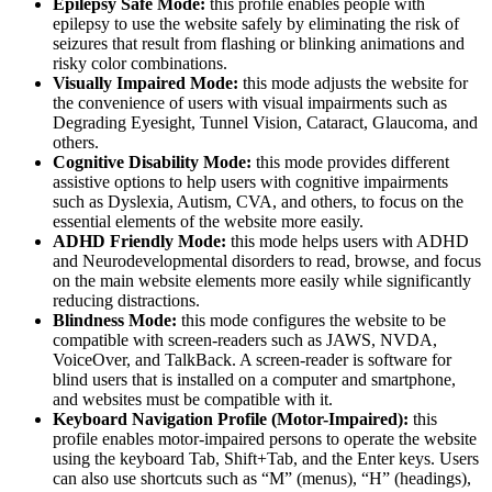
Epilepsy Safe Mode:
this profile enables people with
epilepsy to use the website safely by eliminating the risk of
seizures that result from flashing or blinking animations and
risky color combinations.
Visually Impaired Mode:
this mode adjusts the website for
the convenience of users with visual impairments such as
Degrading Eyesight, Tunnel Vision, Cataract, Glaucoma, and
others.
Cognitive Disability Mode:
this mode provides different
assistive options to help users with cognitive impairments
such as Dyslexia, Autism, CVA, and others, to focus on the
essential elements of the website more easily.
ADHD Friendly Mode:
this mode helps users with ADHD
and Neurodevelopmental disorders to read, browse, and focus
on the main website elements more easily while significantly
reducing distractions.
Blindness Mode:
this mode configures the website to be
compatible with screen-readers such as JAWS, NVDA,
VoiceOver, and TalkBack. A screen-reader is software for
blind users that is installed on a computer and smartphone,
and websites must be compatible with it.
Keyboard Navigation Profile (Motor-Impaired):
this
profile enables motor-impaired persons to operate the website
using the keyboard Tab, Shift+Tab, and the Enter keys. Users
can also use shortcuts such as “M” (menus), “H” (headings),