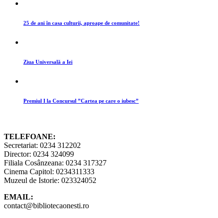
25 de ani în casa culturii, aproape de comunitate!
Ziua Universală a Iei
Premiul I la Concursul ”Cartea pe care o iubesc”
TELEFOANE:
Secretariat: 0234 312202
Director: 0234 324099
Filiala Cosânzeana: 0234 317327
Cinema Capitol: 0234311333
Muzeul de Istorie: 023324052
EMAIL:
contact@bibliotecaonesti.ro