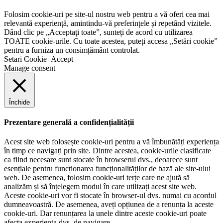
Folosim cookie-uri pe site-ul nostru web pentru a vă oferi cea mai
relevantă experiență, amintindu-vă preferințele și repetând vizitele.
Dând clic pe „Acceptați toate”, sunteți de acord cu utilizarea
TOATE cookie-urile. Cu toate acestea, puteți accesa „Setări cookie”
pentru a furniza un consimțământ controlat.
Setari Cookie
Accept
Manage consent
Închide
Prezentare generală a confidențialității
Acest site web folosește cookie-uri pentru a vă îmbunătăți experiența
în timp ce navigați prin site. Dintre acestea, cookie-urile clasificate
ca fiind necesare sunt stocate în browserul dvs., deoarece sunt
esențiale pentru funcționarea funcționalităților de bază ale site-ului
web. De asemenea, folosim cookie-uri terțe care ne ajută să
analizăm și să înțelegem modul în care utilizați acest site web.
Aceste cookie-uri vor fi stocate în browser-ul dvs. numai cu acordul
dumneavoastră. De asemenea, aveți opțiunea de a renunța la aceste
cookie-uri. Dar renunțarea la unele dintre aceste cookie-uri poate
afecta experiența dvs. de navigare.