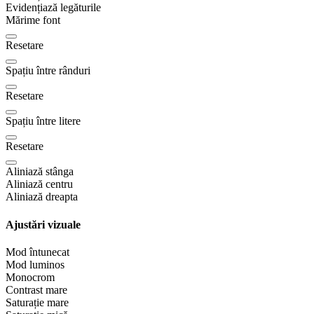
Evidențiază legăturile
Mărime font
Resetare
Spațiu între rânduri
Resetare
Spațiu între litere
Resetare
Aliniază stânga
Aliniază centru
Aliniază dreapta
Ajustări vizuale
Mod întunecat
Mod luminos
Monocrom
Contrast mare
Saturație mare