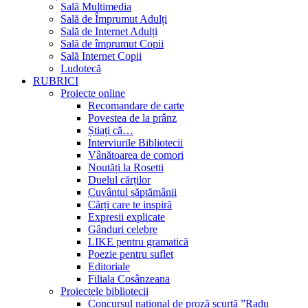
Sală Multimedia
Sală de Împrumut Adulți
Sală de Internet Adulți
Sală de împrumut Copii
Sală Internet Copii
Ludotecă
RUBRICI
Proiecte online
Recomandare de carte
Povestea de la prânz
Știați că…
Interviurile Bibliotecii
Vânătoarea de comori
Noutăți la Rosetti
Duelul cărților
Cuvântul săptămânii
Cărți care te inspiră
Expresii explicate
Gânduri celebre
LIKE pentru gramatică
Poezie pentru suflet
Editoriale
Filiala Cosânzeana
Proiectele bibliotecii
Concursul național de proză scurtă ”Radu