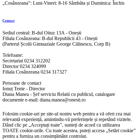
„Cosânzeana”: Luni-Vineri: 8-16 Sâmbăta și Duminica: Închis
Contact
Sediul central: B-dul Oituz 13A - Onești
Filiala Cosânzeana: B-dul Republicii 43 - Onești
(Parterul Școlii Gimnaziale George Călinescu, Corp B)
Telefoane:
Secretariat 0234 312202
Director 0234 324099
Filiala Cosânzeana 0234 317327
Persoane de contact
Ionuț Tenie - Director
Diana Manea - Șef serviciu Relatii cu publicul, catalogare
documente e-mail: diana.manea@onesti.ro
Folosim cookie-uri pe site-ul nostru web pentru a vă oferi cea mai
relevantă experiență, amintindu-vă preferințele și repetând vizitele.
Dând clic pe „Acceptați toate”, sunteți de acord cu utilizarea
TOATE cookie-urile. Cu toate acestea, puteți accesa „Setări cookie”
pentru a furniza un consimțământ controlat.