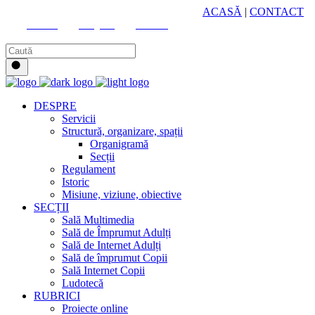
HUB CULTURAL ZONAL
ACASĂ
|
CONTACT
Youtube
Instagram
Facebook
DESPRE
Servicii
Structură, organizare, spații
Organigramă
Secții
Regulament
Istoric
Misiune, viziune, obiective
SECȚII
Sală Multimedia
Sală de Împrumut Adulți
Sală de Internet Adulți
Sală de împrumut Copii
Sală Internet Copii
Ludotecă
RUBRICI
Proiecte online