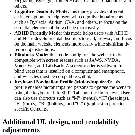
Degrading Eyesight, Tunnel Vision, Cataract, Glaucoma, and
others.
Cognitive Disability Mode:
this mode provides different
assistive options to help users with cognitive impairments
such as Dyslexia, Autism, CVA, and others, to focus on the
essential elements of the website more easily.
ADHD Friendly Mode:
this mode helps users with ADHD
and Neurodevelopmental disorders to read, browse, and focus
on the main website elements more easily while significantly
reducing distractions.
Blindness Mode:
this mode configures the website to be
compatible with screen-readers such as JAWS, NVDA,
VoiceOver, and TalkBack. A screen-reader is software for
blind users that is installed on a computer and smartphone,
and websites must be compatible with it.
Keyboard Navigation Profile (Motor-Impaired):
this
profile enables motor-impaired persons to operate the website
using the keyboard Tab, Shift+Tab, and the Enter keys. Users
can also use shortcuts such as “M” (menus), “H” (headings),
“F” (forms), “B” (buttons), and “G” (graphics) to jump to
specific elements.
Additional UI, design, and readability
adjustments