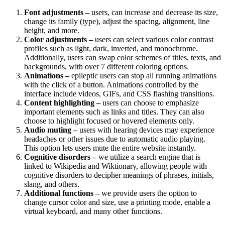
Font adjustments –
users, can increase and decrease its size,
change its family (type), adjust the spacing, alignment, line
height, and more.
Color adjustments –
users can select various color contrast
profiles such as light, dark, inverted, and monochrome.
Additionally, users can swap color schemes of titles, texts, and
backgrounds, with over 7 different coloring options.
Animations –
epileptic users can stop all running animations
with the click of a button. Animations controlled by the
interface include videos, GIFs, and CSS flashing transitions.
Content highlighting –
users can choose to emphasize
important elements such as links and titles. They can also
choose to highlight focused or hovered elements only.
Audio muting –
users with hearing devices may experience
headaches or other issues due to automatic audio playing.
This option lets users mute the entire website instantly.
Cognitive disorders –
we utilize a search engine that is
linked to Wikipedia and Wiktionary, allowing people with
cognitive disorders to decipher meanings of phrases, initials,
slang, and others.
Additional functions –
we provide users the option to
change cursor color and size, use a printing mode, enable a
virtual keyboard, and many other functions.