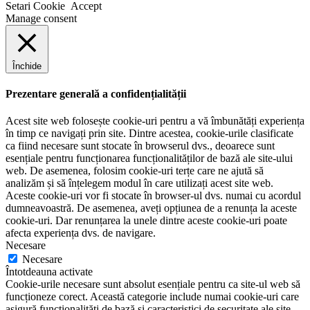
Setari Cookie
Accept
Manage consent
Închide
Prezentare generală a confidențialității
Acest site web folosește cookie-uri pentru a vă îmbunătăți experiența
în timp ce navigați prin site. Dintre acestea, cookie-urile clasificate
ca fiind necesare sunt stocate în browserul dvs., deoarece sunt
esențiale pentru funcționarea funcționalităților de bază ale site-ului
web. De asemenea, folosim cookie-uri terțe care ne ajută să
analizăm și să înțelegem modul în care utilizați acest site web.
Aceste cookie-uri vor fi stocate în browser-ul dvs. numai cu acordul
dumneavoastră. De asemenea, aveți opțiunea de a renunța la aceste
cookie-uri. Dar renunțarea la unele dintre aceste cookie-uri poate
afecta experiența dvs. de navigare.
Necesare
Necesare
Întotdeauna activate
Cookie-urile necesare sunt absolut esențiale pentru ca site-ul web să
funcționeze corect. Această categorie include numai cookie-uri care
asigură funcționalități de bază și caracteristici de securitate ale site-