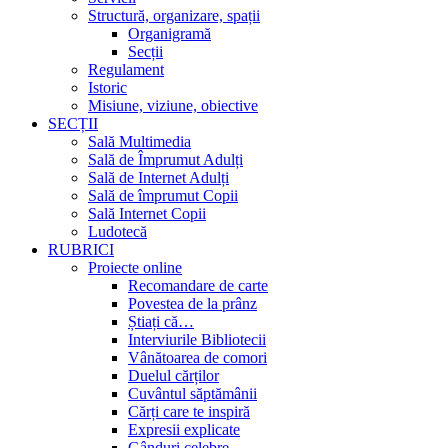
Structură, organizare, spații
Organigramă
Secții
Regulament
Istoric
Misiune, viziune, obiective
SECȚII
Sală Multimedia
Sală de Împrumut Adulți
Sală de Internet Adulți
Sală de împrumut Copii
Sală Internet Copii
Ludotecă
RUBRICI
Proiecte online
Recomandare de carte
Povestea de la prânz
Știați că…
Interviurile Bibliotecii
Vânătoarea de comori
Duelul cărților
Cuvântul săptămânii
Cărți care te inspiră
Expresii explicate
Gânduri celebre