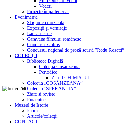
Foto Oneștiul vechi
Vederi
Proiecte în parteneriat
Evenimente
Stagiunea muzicală
Expoziții și vernisaje
Lansări carte
Caravana filmului românesc
Concurs ex-libris
Concursul național de proză scurtă ”Radu Rosetti”
COLECŢII
Biblioteca Digitală
Colecţia Cosânzeana
Periodice
Ziarul CHIMISTUL
Colecția „COSÂNZEANA”
Colecția ”SPERANȚIA”
Ziare și reviste
Pinacoteca
Muzeul de Istorie
Istoric
Articole/colecții
CONTACT