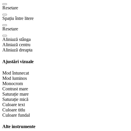
Resetare
Spațiu între litere
Resetare
Aliniază stânga
Aliniază centru
Aliniază dreapta
Ajustări vizuale
Mod întunecat
Mod luminos
Monocrom
Contrast mare
Saturație mare
Saturație mică
Culoare text
Culoare titlu
Culoare fundal
Alte instrumente