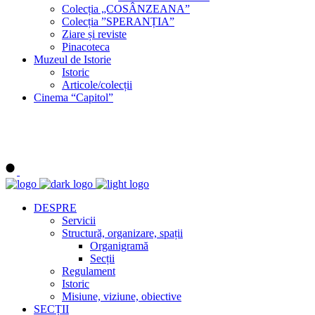
Colecția „COSÂNZEANA”
Colecția ”SPERANȚIA”
Ziare și reviste
Pinacoteca
Muzeul de Istorie
Istoric
Articole/colecții
Cinema “Capitol”
DESPRE
Servicii
Structură, organizare, spații
Organigramă
Secții
Regulament
Istoric
Misiune, viziune, obiective
SECȚII