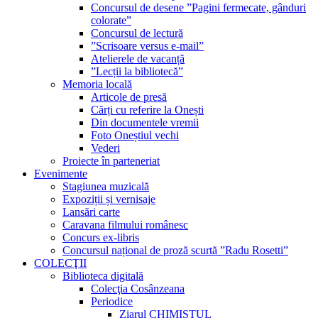
Concursul de desene ”Pagini fermecate, gânduri
colorate”
Concursul de lectură
”Scrisoare versus e-mail”
Atelierele de vacanță
”Lecții la bibliotecă”
Memoria locală
Articole de presă
Cărți cu referire la Onești
Din documentele vremii
Foto Oneștiul vechi
Vederi
Proiecte în parteneriat
Evenimente
Stagiunea muzicală
Expoziții și vernisaje
Lansări carte
Caravana filmului românesc
Concurs ex-libris
Concursul național de proză scurtă ”Radu Rosetti”
COLECŢII
Biblioteca digitală
Colecţia Cosânzeana
Periodice
Ziarul CHIMISTUL