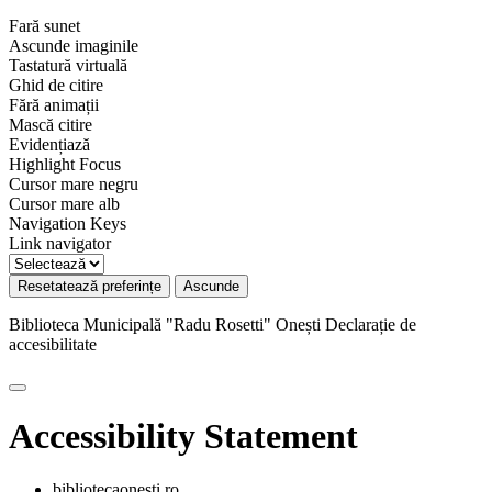
Fară sunet
Ascunde imaginile
Tastatură virtuală
Ghid de citire
Fără animații
Mască citire
Evidențiază
Highlight Focus
Cursor mare negru
Cursor mare alb
Navigation Keys
Link navigator
Resetatează preferințe
Ascunde
Biblioteca Municipală "Radu Rosetti" Onești
Declarație de
accesibilitate
Accessibility Statement
bibliotecaonesti.ro