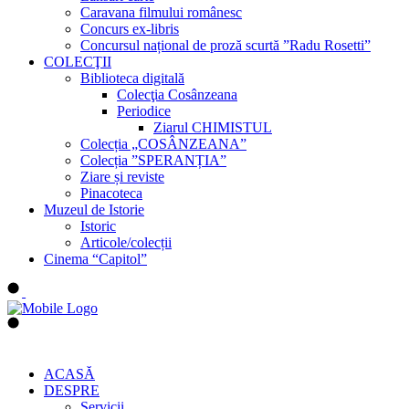
Caravana filmului românesc
Concurs ex-libris
Concursul național de proză scurtă ”Radu Rosetti”
COLECŢII
Biblioteca digitală
Colecţia Cosânzeana
Periodice
Ziarul CHIMISTUL
Colecția „COSÂNZEANA”
Colecția ”SPERANȚIA”
Ziare și reviste
Pinacoteca
Muzeul de Istorie
Istoric
Articole/colecții
Cinema “Capitol”
ACASĂ
DESPRE
Servicii