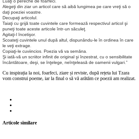
Luaţi o pereche de foarfeci.
Alegeţi din ziar un articol care să aibă lungimea pe care vreţi să o
daţi poeziei voastre.
Decupaţi articolul.
Taiaţi cu grijă toate cuvintele care formează respectivul articol şi
puneţi toate aceste articole într-un săculeţ.
Agitaţi-l încetişor.
Scoateţi cuvintele unul după altul, dispunându-le în ordinea în care
le veţi extrage.
Copiaţi-le cuviincios. Poezia vă va semăna.
Şi iată-vă un scriitor infinit de original şi înzestrat, cu o sensibilitate
încântătoare, deşi, se înţelege, neînţeleasă de oamenii vulgari.”
Cu inspirația la noi, foarfeci, ziare și reviste, după rețeta lui Tzara
vom construi poeme, iar la final o să vă arătăm ce poezii am realizat.
Articole similare