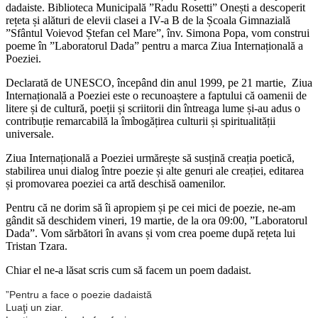
dadaiste. Biblioteca Municipală ”Radu Rosetti” Onești a descoperit
rețeta și alături de elevii clasei a IV-a B de la Școala Gimnazială
”Sfântul Voievod Ștefan cel Mare”, înv. Simona Popa, vom construi
poeme în ”Laboratorul Dada” pentru a marca Ziua Internațională a
Poeziei.
Declarată de UNESCO, începând din anul 1999, pe 21 martie, Ziua
Internațională a Poeziei este o recunoaștere a faptului că oamenii de
litere și de cultură, poeții și scriitorii din întreaga lume și-au adus o
contribuție remarcabilă la îmbogățirea culturii și spiritualității
universale.
Ziua Internațională a Poeziei urmărește să susțină creația poetică,
stabilirea unui dialog între poezie și alte genuri ale creației, editarea
și promovarea poeziei ca artă deschisă oamenilor.
Pentru că ne dorim să îi apropiem și pe cei mici de poezie, ne-am
gândit să deschidem vineri, 19 martie, de la ora 09:00, ”Laboratorul
Dada”. Vom sărbători în avans și vom crea poeme după rețeta lui
Tristan Tzara.
Chiar el ne-a lăsat scris cum să facem un poem dadaist.
”Pentru a face o poezie dadaistă
Luaţi un ziar.