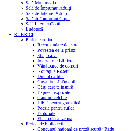
Sală Multimedia
Sală de Împrumut Adulți
Sală de Internet Adulți
Sală de împrumut Copii
Sală Internet Copii
Ludotecă
RUBRICI
Proiecte online
Recomandare de carte
Povestea de la prânz
Știați că…
Interviurile Bibliotecii
Vânătoarea de comori
Noutăți la Rosetti
Duelul cărților
Cuvântul săptămânii
Cărți care te inspiră
Expresii explicate
Gânduri celebre
LIKE pentru gramatică
Poezie pentru suflet
Editoriale
Filiala Cosânzeana
Proiectele bibliotecii
Concursul național de proză scurtă ”Radu