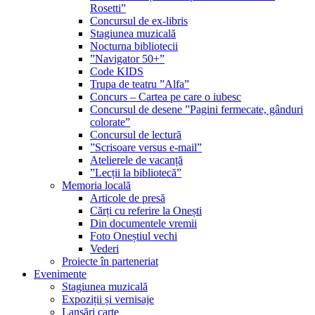
Rosetti”
Concursul de ex-libris
Stagiunea muzicală
Nocturna bibliotecii
”Navigator 50+”
Code KIDS
Trupa de teatru ”Alfa”
Concurs – Cartea pe care o iubesc
Concursul de desene ”Pagini fermecate, gânduri
colorate”
Concursul de lectură
”Scrisoare versus e-mail”
Atelierele de vacanță
”Lecții la bibliotecă”
Memoria locală
Articole de presă
Cărți cu referire la Onești
Din documentele vremii
Foto Oneștiul vechi
Vederi
Proiecte în parteneriat
Evenimente
Stagiunea muzicală
Expoziții și vernisaje
Lansări carte