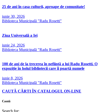
25 de ani în casa culturii, aproape de comunitate!
iunie 30, 2026
Biblioteca Municipală "Radu Rosetti"
Ziua Universală a Iei
iunie 24, 2026
Biblioteca Municipală "Radu Rosetti"
100 de ani de la trecerea în neființă a lui Radu Rosetti. O
expoziție în holul bibliotecii care îi poartă numele
iunie 8, 2026
Biblioteca Municipală "Radu Rosetti"
CAUTĂ CĂRȚI ÎN CATALOGUL ON-LINE
Caută
Search for: