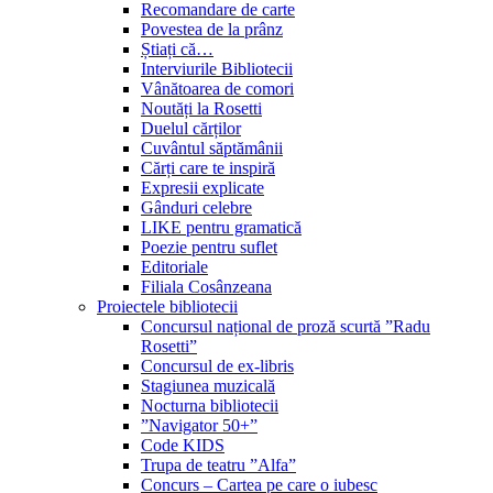
Recomandare de carte
Povestea de la prânz
Știați că…
Interviurile Bibliotecii
Vânătoarea de comori
Noutăți la Rosetti
Duelul cărților
Cuvântul săptămânii
Cărți care te inspiră
Expresii explicate
Gânduri celebre
LIKE pentru gramatică
Poezie pentru suflet
Editoriale
Filiala Cosânzeana
Proiectele bibliotecii
Concursul național de proză scurtă ”Radu
Rosetti”
Concursul de ex-libris
Stagiunea muzicală
Nocturna bibliotecii
”Navigator 50+”
Code KIDS
Trupa de teatru ”Alfa”
Concurs – Cartea pe care o iubesc