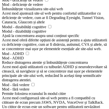
Mod - deficiențe de vedere
Mod - deficiențe de vedere
Îmbunătățește vizualizarea site-ului web
Acest mod ajustează site-ul web pentru confortul utilizatorilor cu
deficiențe de vedere, cum ar fi Degrading Eyesight, Tunnel Vision,
Cataracta, Glaucom și altele
Modul - dizabilități cognitive
Modul - dizabilități cognitive
Ajută la concentrarea asupra unui conținut specific
Acest mod oferă diferite opțiuni de asistență pentru a ajuta utilizatorii
cu deficiențe cognitive, cum ar fi dislexia, autismul, CVA și altele, să
se concentreze mai ușor pe elementele esențiale ale site-ului web.
Mod - ADHD
Mod - ADHD
Reduce distragerea atentie și îmbunătățește concentrarea
Acest mod ajută utilizatorii cu tulburări ADHD și neurodezvoltare să
citească, să navigheze și să se concentreze mai ușor pe elementele
principale ale site-ului web, reducând în același timp semnificativ
distragerea atentiei.
Mod - fără vedere
Mod - fără vedere
Permite folosirea ecranului în modul citire
Acest mod configurează site-ul web pentru a fi compatibil cu
cititoare de ecran precum JAWS, NVDA, VoiceOver și TalkBack.
Un cititor de ecran este un software pentru utilizatorii nevăzători