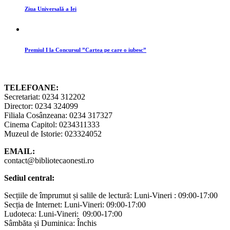
Ziua Universală a Iei
Premiul I la Concursul ”Cartea pe care o iubesc”
TELEFOANE:
Secretariat: 0234 312202
Director: 0234 324099
Filiala Cosânzeana: 0234 317327
Cinema Capitol: 0234311333
Muzeul de Istorie: 023324052
EMAIL:
contact@bibliotecaonesti.ro
Sediul central:
Secțiile de împrumut și salile de lectură: Luni-Vineri : 09:00-17:00
Secția de Internet: Luni-Vineri: 09:00-17:00
Ludoteca: Luni-Vineri: 09:00-17:00
Sâmbăta și Duminica: Închis