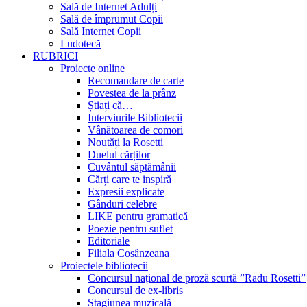
Sală de Internet Adulți
Sală de împrumut Copii
Sală Internet Copii
Ludotecă
RUBRICI
Proiecte online
Recomandare de carte
Povestea de la prânz
Știați că…
Interviurile Bibliotecii
Vânătoarea de comori
Noutăți la Rosetti
Duelul cărților
Cuvântul săptămânii
Cărți care te inspiră
Expresii explicate
Gânduri celebre
LIKE pentru gramatică
Poezie pentru suflet
Editoriale
Filiala Cosânzeana
Proiectele bibliotecii
Concursul național de proză scurtă ”Radu Rosetti”
Concursul de ex-libris
Stagiunea muzicală