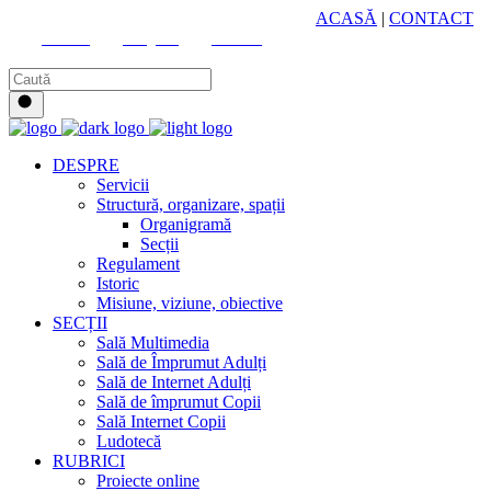
HUB CULTURAL ZONAL
ACASĂ
|
CONTACT
Youtube
Instagram
Facebook
DESPRE
Servicii
Structură, organizare, spații
Organigramă
Secții
Regulament
Istoric
Misiune, viziune, obiective
SECȚII
Sală Multimedia
Sală de Împrumut Adulți
Sală de Internet Adulți
Sală de împrumut Copii
Sală Internet Copii
Ludotecă
RUBRICI
Proiecte online