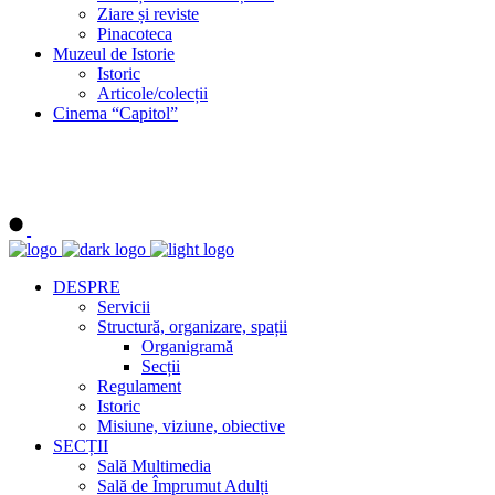
Ziare și reviste
Pinacoteca
Muzeul de Istorie
Istoric
Articole/colecții
Cinema “Capitol”
DESPRE
Servicii
Structură, organizare, spații
Organigramă
Secții
Regulament
Istoric
Misiune, viziune, obiective
SECȚII
Sală Multimedia
Sală de Împrumut Adulți