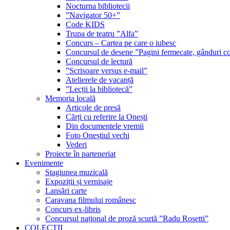
Nocturna bibliotecii
”Navigator 50+”
Code KIDS
Trupa de teatru ”Alfa”
Concurs – Cartea pe care o iubesc
Concursul de desene ”Pagini fermecate, gânduri co
Concursul de lectură
”Scrisoare versus e-mail”
Atelierele de vacanță
”Lecții la bibliotecă”
Memoria locală
Articole de presă
Cărți cu referire la Onești
Din documentele vremii
Foto Oneștiul vechi
Vederi
Proiecte în parteneriat
Evenimente
Stagiunea muzicală
Expoziții și vernisaje
Lansări carte
Caravana filmului românesc
Concurs ex-libris
Concursul național de proză scurtă ”Radu Rosetti”
COLECŢII