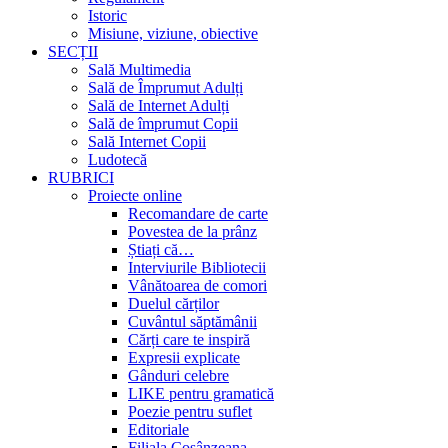
Istoric
Misiune, viziune, obiective
SECȚII
Sală Multimedia
Sală de Împrumut Adulți
Sală de Internet Adulți
Sală de împrumut Copii
Sală Internet Copii
Ludotecă
RUBRICI
Proiecte online
Recomandare de carte
Povestea de la prânz
Știați că…
Interviurile Bibliotecii
Vânătoarea de comori
Duelul cărților
Cuvântul săptămânii
Cărți care te inspiră
Expresii explicate
Gânduri celebre
LIKE pentru gramatică
Poezie pentru suflet
Editoriale
Filiala Cosânzeana