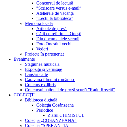
Concursul de lectură
”Scrisoare versus e-mail”
Atelierele de vacanță
”Lecții la bibliotecă”
Memoria locală
Articole de presă
Cărți cu referire la Onești
Din documentele vremii
Foto Oneștiul vechi
Vederi
Proiecte în parteneriat
Evenimente
Stagiunea muzicală
Expoziții și vernisaje
Lansări carte
Caravana filmului românesc
Concurs ex-libris
Concursul național de proză scurtă ”Radu Rosetti”
COLECŢII
Biblioteca digitală
Colecţia Cosânzeana
Periodice
Ziarul CHIMISTUL
Colecția „COSÂNZEANA”
Colecția ”SPERANȚIA”