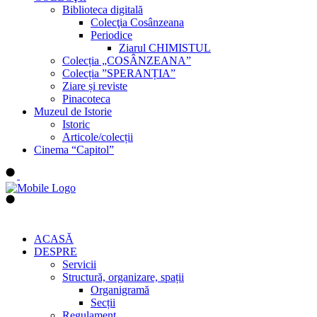
Biblioteca digitală
Colecţia Cosânzeana
Periodice
Ziarul CHIMISTUL
Colecția „COSÂNZEANA”
Colecția ”SPERANȚIA”
Ziare și reviste
Pinacoteca
Muzeul de Istorie
Istoric
Articole/colecții
Cinema “Capitol”
ACASĂ
DESPRE
Servicii
Structură, organizare, spații
Organigramă
Secții
Regulament