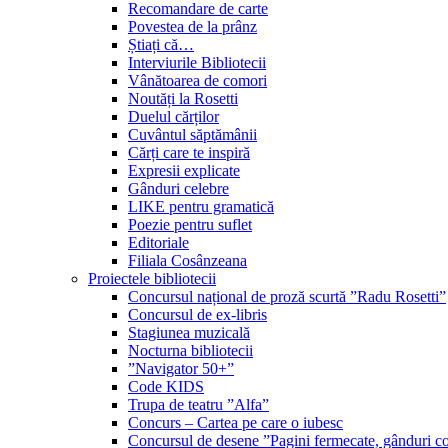
Recomandare de carte
Povestea de la prânz
Știați că…
Interviurile Bibliotecii
Vânătoarea de comori
Noutăți la Rosetti
Duelul cărților
Cuvântul săptămânii
Cărți care te inspiră
Expresii explicate
Gânduri celebre
LIKE pentru gramatică
Poezie pentru suflet
Editoriale
Filiala Cosânzeana
Proiectele bibliotecii
Concursul național de proză scurtă ”Radu Rosetti”
Concursul de ex-libris
Stagiunea muzicală
Nocturna bibliotecii
”Navigator 50+”
Code KIDS
Trupa de teatru ”Alfa”
Concurs – Cartea pe care o iubesc
Concursul de desene ”Pagini fermecate, gânduri co