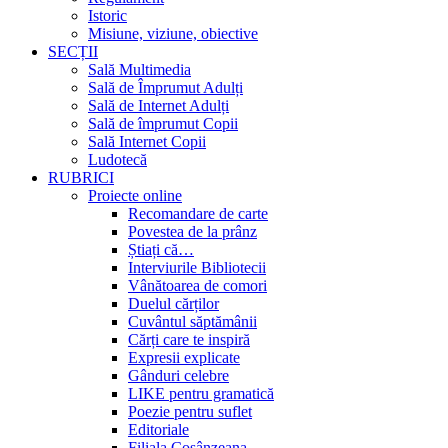
Istoric
Misiune, viziune, obiective
SECȚII
Sală Multimedia
Sală de Împrumut Adulți
Sală de Internet Adulți
Sală de împrumut Copii
Sală Internet Copii
Ludotecă
RUBRICI
Proiecte online
Recomandare de carte
Povestea de la prânz
Știați că…
Interviurile Bibliotecii
Vânătoarea de comori
Duelul cărților
Cuvântul săptămânii
Cărți care te inspiră
Expresii explicate
Gânduri celebre
LIKE pentru gramatică
Poezie pentru suflet
Editoriale
Filiala Cosânzeana