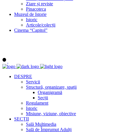
Ziare și reviste
Pinacoteca
Muzeul de Istorie
Istoric
Articole/colecții
Cinema “Capitol”
DESPRE
Servicii
Structură, organizare, spații
Organigramă
Secții
Regulament
Istoric
Misiune, viziune, obiective
SECȚII
Sală Multimedia
Sală de Împrumut Adulți