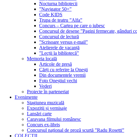
Nocturna bibliotecii
”Navigator 50+”
Code KIDS
Trupa de teatru ”Alfa”
Concurs – Cartea pe care o iubesc
Concursul de desene ”Pagini fermecate, gânduri co
Concursul de lectură
”Scrisoare versus e-mail”
Atelierele de vacanță
”Lecții la bibliotecă”
Memoria locală
Articole de presă
Cărți cu referire la Onești
Din documentele vremii
Foto Oneștiul vechi
Vederi
Proiecte în parteneriat
Evenimente
Stagiunea muzicală
Expoziții și vernisaje
Lansări carte
Caravana filmului românesc
Concurs ex-libris
Concursul național de proză scurtă ”Radu Rosetti”
COLECŢII