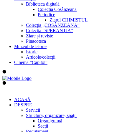
Biblioteca digitală
Colecţia Cosânzeana
Periodice
Ziarul CHIMISTUL
Colecția „COSÂNZEANA”
Colecția ”SPERANȚIA”
Ziare și reviste
Pinacoteca
Muzeul de Istorie
Istoric
Articole/colecții
Cinema “Capitol”
ACASĂ
DESPRE
Servicii
Structură, organizare, spații
Organigramă
Secții
Regulament