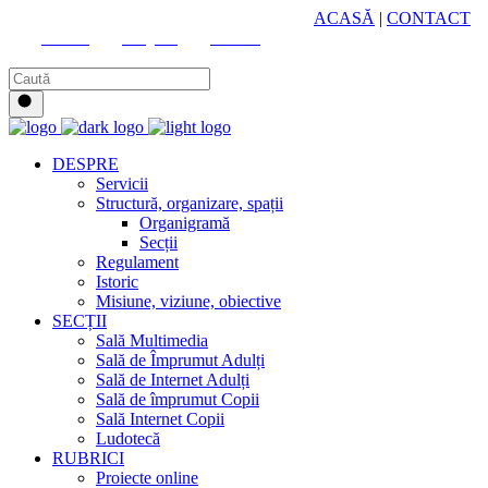
HUB CULTURAL ZONAL
ACASĂ
|
CONTACT
Youtube
Instagram
Facebook
DESPRE
Servicii
Structură, organizare, spații
Organigramă
Secții
Regulament
Istoric
Misiune, viziune, obiective
SECȚII
Sală Multimedia
Sală de Împrumut Adulți
Sală de Internet Adulți
Sală de împrumut Copii
Sală Internet Copii
Ludotecă
RUBRICI
Proiecte online