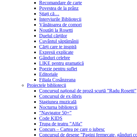
Recomandare de carte
Povestea de la prânz
Știați că…
Interviurile Bibliotecii
Vânătoarea de comori
Noutăți la Rosetti
Duelul cărților
Cuvântul săptămânii
Cărți care te inspiră
Expresii explicate
Gânduri celebre
LIKE pentru gramatică
Poezie pentru suflet
Editoriale
Filiala Cosânzeana
Proiectele bibliotecii
Concursul național de proză scurtă ”Radu Rosetti”
Concursul de ex-libris
Stagiunea muzicală
Nocturna bibliotecii
”Navigator 50+”
Code KIDS
Trupa de teatru ”Alfa”
Concurs – Cartea pe care o iubesc
Concursul de desene ”Pagini fermecate, gânduri co