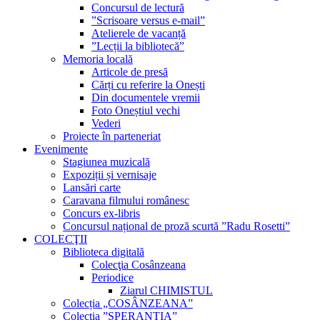
Concursul de lectură
”Scrisoare versus e-mail”
Atelierele de vacanță
”Lecții la bibliotecă”
Memoria locală
Articole de presă
Cărți cu referire la Onești
Din documentele vremii
Foto Oneștiul vechi
Vederi
Proiecte în parteneriat
Evenimente
Stagiunea muzicală
Expoziții și vernisaje
Lansări carte
Caravana filmului românesc
Concurs ex-libris
Concursul național de proză scurtă ”Radu Rosetti”
COLECŢII
Biblioteca digitală
Colecţia Cosânzeana
Periodice
Ziarul CHIMISTUL
Colecția „COSÂNZEANA”
Colecția ”SPERANȚIA”