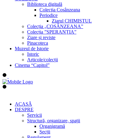
Biblioteca digitală
Colecţia Cosânzeana
Periodice
Ziarul CHIMISTUL
Colecția „COSÂNZEANA”
Colecția ”SPERANȚIA”
Ziare și reviste
Pinacoteca
Muzeul de Istorie
Istoric
Articole/colecții
Cinema “Capitol”
ACASĂ
DESPRE
Servicii
Structură, organizare, spații
Organigramă
Secții
Regulament