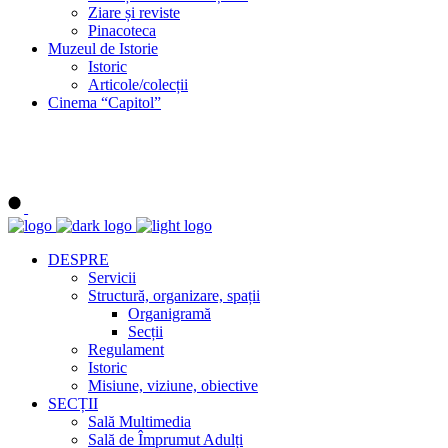
Ziare și reviste
Pinacoteca
Muzeul de Istorie
Istoric
Articole/colecții
Cinema “Capitol”
DESPRE
Servicii
Structură, organizare, spații
Organigramă
Secții
Regulament
Istoric
Misiune, viziune, obiective
SECȚII
Sală Multimedia
Sală de Împrumut Adulți