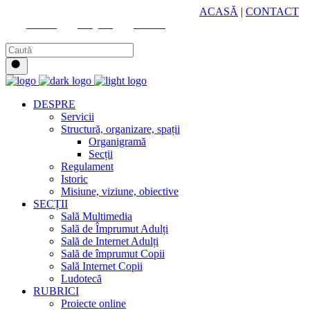
HUB CULTURAL ZONAL
ACASĂ
|
CONTACT
Youtube
Instagram
Facebook
DESPRE
Servicii
Structură, organizare, spații
Organigramă
Secții
Regulament
Istoric
Misiune, viziune, obiective
SECȚII
Sală Multimedia
Sală de Împrumut Adulți
Sală de Internet Adulți
Sală de împrumut Copii
Sală Internet Copii
Ludotecă
RUBRICI
Proiecte online