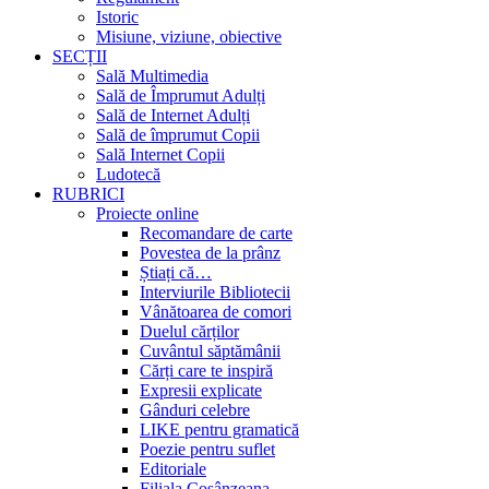
Istoric
Misiune, viziune, obiective
SECȚII
Sală Multimedia
Sală de Împrumut Adulți
Sală de Internet Adulți
Sală de împrumut Copii
Sală Internet Copii
Ludotecă
RUBRICI
Proiecte online
Recomandare de carte
Povestea de la prânz
Știați că…
Interviurile Bibliotecii
Vânătoarea de comori
Duelul cărților
Cuvântul săptămânii
Cărți care te inspiră
Expresii explicate
Gânduri celebre
LIKE pentru gramatică
Poezie pentru suflet
Editoriale
Filiala Cosânzeana