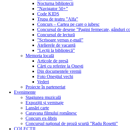
Nocturna bibliotecii
”Navigator 50+”
Code KIDS
Trupa de teatru ”Alfa”
Concurs – Cartea pe care o iubesc
Concursul de desene ”Pagini fermecate, gânduri co
Concursul de lectură
”Scrisoare versus e-mail”
Atelierele de vacanță
”Lecții la bibliotecă”
Memoria locală
Articole de presă
Cărți cu referire la Onești
Din documentele vremii
Foto Oneștiul vechi
Vederi
Proiecte în parteneriat
Evenimente
Stagiunea muzicală
Expoziții și vernisaje
Lansări carte
Caravana filmului românesc
Concurs ex-libris
Concursul național de proză scurtă ”Radu Rosetti”
COLECŢII