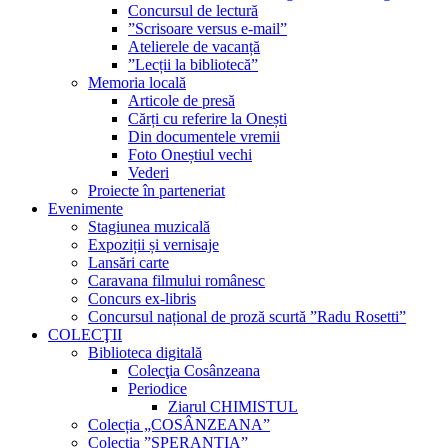
Concursul de lectură
”Scrisoare versus e-mail”
Atelierele de vacanță
”Lecții la bibliotecă”
Memoria locală
Articole de presă
Cărți cu referire la Onești
Din documentele vremii
Foto Oneștiul vechi
Vederi
Proiecte în parteneriat
Evenimente
Stagiunea muzicală
Expoziții și vernisaje
Lansări carte
Caravana filmului românesc
Concurs ex-libris
Concursul național de proză scurtă ”Radu Rosetti”
COLECŢII
Biblioteca digitală
Colecţia Cosânzeana
Periodice
Ziarul CHIMISTUL
Colecția „COSÂNZEANA”
Colecția ”SPERANȚIA”