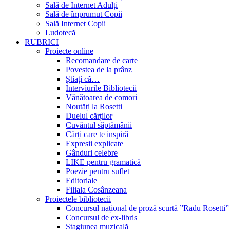
Sală de Internet Adulți
Sală de împrumut Copii
Sală Internet Copii
Ludotecă
RUBRICI
Proiecte online
Recomandare de carte
Povestea de la prânz
Știați că…
Interviurile Bibliotecii
Vânătoarea de comori
Noutăți la Rosetti
Duelul cărților
Cuvântul săptămânii
Cărți care te inspiră
Expresii explicate
Gânduri celebre
LIKE pentru gramatică
Poezie pentru suflet
Editoriale
Filiala Cosânzeana
Proiectele bibliotecii
Concursul național de proză scurtă ”Radu Rosetti”
Concursul de ex-libris
Stagiunea muzicală