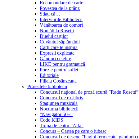
Recomandare de carte
Povestea de la prânz
Știați că…
Interviurile Bibliotecii
Vânătoarea de comori
Noutăți la Rosetti
Duelul cărților
Cuvântul săptămânii
Cărți care te inspiră
Expresii explicate
Gânduri celebre
LIKE pentru gramatică
Poezie pentru suflet
Editoriale
Filiala Cosânzeana
Proiectele bibliotecii
Concursul național de proză scurtă ”Radu Rosetti”
Concursul de ex-libris
Stagiunea muzicală
Nocturna bibliotecii
”Navigator 50+”
Code KIDS
Trupa de teatru ”Alfa”
Concurs – Cartea pe care o iubesc
Concursul de desene ”Pagini fermecate, gânduri co