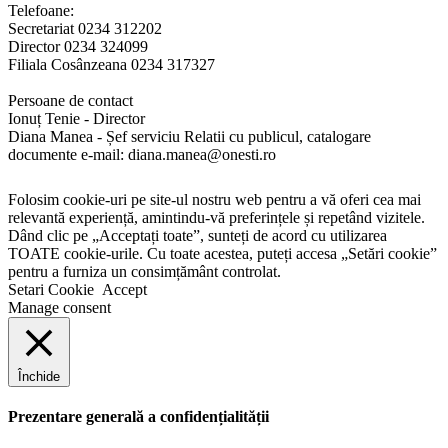
Telefoane:
Secretariat 0234 312202
Director 0234 324099
Filiala Cosânzeana 0234 317327
Persoane de contact
Ionuț Tenie - Director
Diana Manea - Șef serviciu Relatii cu publicul, catalogare
documente e-mail: diana.manea@onesti.ro
Folosim cookie-uri pe site-ul nostru web pentru a vă oferi cea mai
relevantă experiență, amintindu-vă preferințele și repetând vizitele.
Dând clic pe „Acceptați toate”, sunteți de acord cu utilizarea
TOATE cookie-urile. Cu toate acestea, puteți accesa „Setări cookie”
pentru a furniza un consimțământ controlat.
Setari Cookie
Accept
Manage consent
Închide
Prezentare generală a confidențialității