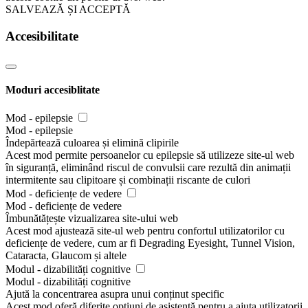
SALVEAZĂ ȘI ACCEPTĂ
Accesibilitate
Moduri accesiblitate
Mod - epilepsie
Mod - epilepsie
Îndepărtează culoarea și elimină clipirile
Acest mod permite persoanelor cu epilepsie să utilizeze site-ul web
în siguranță, eliminând riscul de convulsii care rezultă din animații
intermitente sau clipitoare și combinații riscante de culori
Mod - deficiențe de vedere
Mod - deficiențe de vedere
Îmbunătățește vizualizarea site-ului web
Acest mod ajustează site-ul web pentru confortul utilizatorilor cu
deficiențe de vedere, cum ar fi Degrading Eyesight, Tunnel Vision,
Cataracta, Glaucom și altele
Modul - dizabilități cognitive
Modul - dizabilități cognitive
Ajută la concentrarea asupra unui conținut specific
Acest mod oferă diferite opțiuni de asistență pentru a ajuta utilizatorii