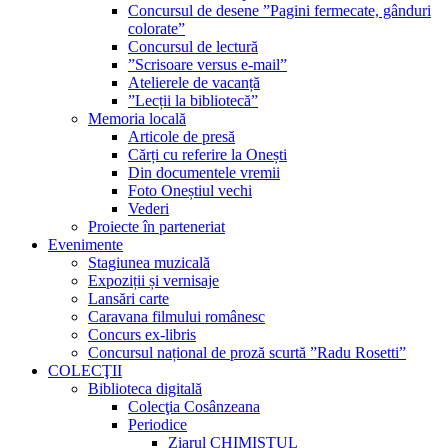
Concursul de desene ”Pagini fermecate, gânduri
colorate”
Concursul de lectură
”Scrisoare versus e-mail”
Atelierele de vacanță
”Lecții la bibliotecă”
Memoria locală
Articole de presă
Cărți cu referire la Onești
Din documentele vremii
Foto Oneștiul vechi
Vederi
Proiecte în parteneriat
Evenimente
Stagiunea muzicală
Expoziții și vernisaje
Lansări carte
Caravana filmului românesc
Concurs ex-libris
Concursul național de proză scurtă ”Radu Rosetti”
COLECŢII
Biblioteca digitală
Colecţia Cosânzeana
Periodice
Ziarul CHIMISTUL