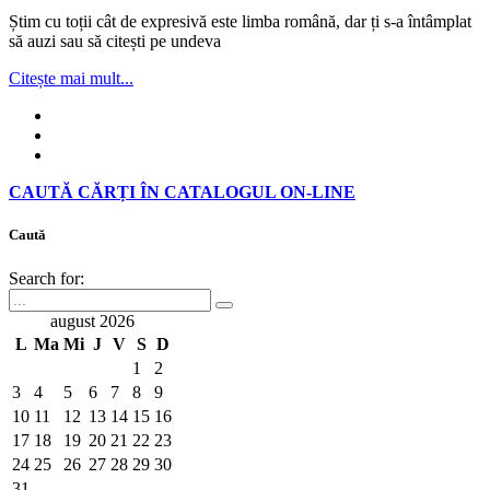
Știm cu toții cât de expresivă este limba română, dar ți s-a întâmplat
să auzi sau să citești pe undeva
Citește mai mult...
CAUTĂ CĂRȚI ÎN CATALOGUL ON-LINE
Caută
Search for:
august 2026
L
Ma
Mi
J
V
S
D
1
2
3
4
5
6
7
8
9
10
11
12
13
14
15
16
17
18
19
20
21
22
23
24
25
26
27
28
29
30
31