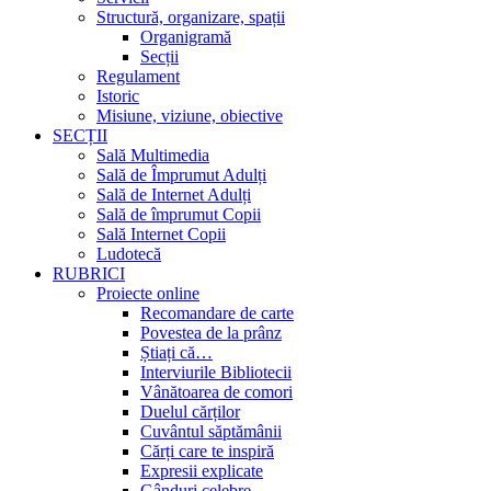
Structură, organizare, spații
Organigramă
Secții
Regulament
Istoric
Misiune, viziune, obiective
SECȚII
Sală Multimedia
Sală de Împrumut Adulți
Sală de Internet Adulți
Sală de împrumut Copii
Sală Internet Copii
Ludotecă
RUBRICI
Proiecte online
Recomandare de carte
Povestea de la prânz
Știați că…
Interviurile Bibliotecii
Vânătoarea de comori
Duelul cărților
Cuvântul săptămânii
Cărți care te inspiră
Expresii explicate
Gânduri celebre