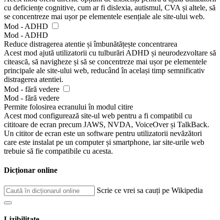
cu deficiențe cognitive, cum ar fi dislexia, autismul, CVA și altele, să
se concentreze mai ușor pe elementele esențiale ale site-ului web.
Mod - ADHD
Mod - ADHD
Reduce distragerea atentie și îmbunătățește concentrarea
Acest mod ajută utilizatorii cu tulburări ADHD și neurodezvoltare să
citească, să navigheze și să se concentreze mai ușor pe elementele
principale ale site-ului web, reducând în același timp semnificativ
distragerea atentiei.
Mod - fără vedere
Mod - fără vedere
Permite folosirea ecranului în modul citire
Acest mod configurează site-ul web pentru a fi compatibil cu
cititoare de ecran precum JAWS, NVDA, VoiceOver și TalkBack.
Un cititor de ecran este un software pentru utilizatorii nevăzători
care este instalat pe un computer și smartphone, iar site-urile web
trebuie să fie compatibile cu acesta.
Dicționar online
Scrie ce vrei sa cauți pe Wikipedia
Lizibilitate