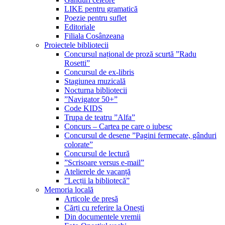
LIKE pentru gramatică
Poezie pentru suflet
Editoriale
Filiala Cosânzeana
Proiectele bibliotecii
Concursul național de proză scurtă ”Radu
Rosetti”
Concursul de ex-libris
Stagiunea muzicală
Nocturna bibliotecii
”Navigator 50+”
Code KIDS
Trupa de teatru ”Alfa”
Concurs – Cartea pe care o iubesc
Concursul de desene ”Pagini fermecate, gânduri
colorate”
Concursul de lectură
”Scrisoare versus e-mail”
Atelierele de vacanță
”Lecții la bibliotecă”
Memoria locală
Articole de presă
Cărți cu referire la Onești
Din documentele vremii