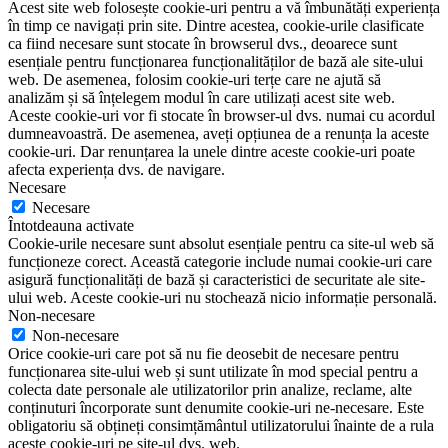
Acest site web folosește cookie-uri pentru a vă îmbunătăți experiența
în timp ce navigați prin site. Dintre acestea, cookie-urile clasificate
ca fiind necesare sunt stocate în browserul dvs., deoarece sunt
esențiale pentru funcționarea funcționalităților de bază ale site-ului
web. De asemenea, folosim cookie-uri terțe care ne ajută să
analizăm și să înțelegem modul în care utilizați acest site web.
Aceste cookie-uri vor fi stocate în browser-ul dvs. numai cu acordul
dumneavoastră. De asemenea, aveți opțiunea de a renunța la aceste
cookie-uri. Dar renunțarea la unele dintre aceste cookie-uri poate
afecta experiența dvs. de navigare.
Necesare
Necesare
Întotdeauna activate
Cookie-urile necesare sunt absolut esențiale pentru ca site-ul web să
funcționeze corect. Această categorie include numai cookie-uri care
asigură funcționalități de bază și caracteristici de securitate ale site-
ului web. Aceste cookie-uri nu stochează nicio informație personală.
Non-necesare
Non-necesare
Orice cookie-uri care pot să nu fie deosebit de necesare pentru
funcționarea site-ului web și sunt utilizate în mod special pentru a
colecta date personale ale utilizatorilor prin analize, reclame, alte
conținuturi încorporate sunt denumite cookie-uri ne-necesare. Este
obligatoriu să obțineți consimțământul utilizatorului înainte de a rula
aceste cookie-uri pe site-ul dvs. web.