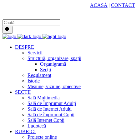
HUB CULTURAL ZONAL
ACASĂ
|
CONTACT
Youtube
Instagram
Facebook
DESPRE
Servicii
Structură, organizare, spații
Organigramă
Secții
Regulament
Istoric
Misiune, viziune, obiective
SECȚII
Sală Multimedia
Sală de Împrumut Adulți
Sală de Internet Adulți
Sală de împrumut Copii
Sală Internet Copii
Ludotecă
RUBRICI
Proiecte online