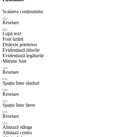
Scalarea conținutului
Resetare
Lupă text
Font lizibil
Dislexie prietenos
Evidențiază titlurile
Evidențiază legăturile
Mărime font
Resetare
Spațiu între rânduri
Resetare
Spațiu între litere
Resetare
Aliniază stânga
Aliniază centru