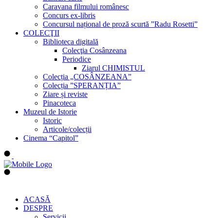
Caravana filmului românesc
Concurs ex-libris
Concursul național de proză scurtă ”Radu Rosetti”
COLECŢII
Biblioteca digitală
Colecţia Cosânzeana
Periodice
Ziarul CHIMISTUL
Colecția „COSÂNZEANA”
Colecția ”SPERANȚIA”
Ziare și reviste
Pinacoteca
Muzeul de Istorie
Istoric
Articole/colecții
Cinema “Capitol”
ACASĂ
DESPRE
Servicii