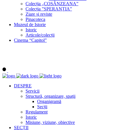
Colecția „COSÂNZEANA”
Colecția ”SPERANȚIA”
Ziare și reviste
Pinacoteca
Muzeul de Istorie
Istoric
Articole/colecții
Cinema “Capitol”
DESPRE
Servicii
Structură, organizare, spații
Organigramă
Secții
Regulament
Istoric
Misiune, viziune, obiective
SECȚII