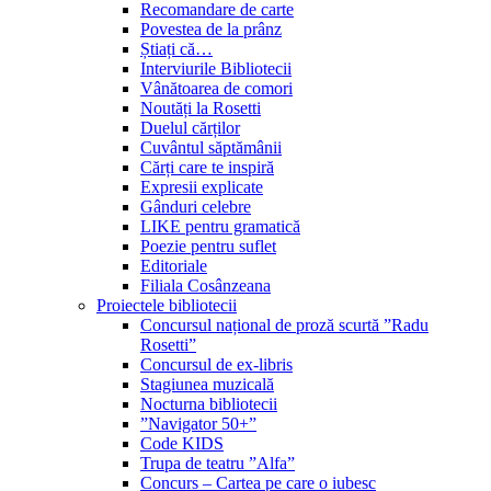
Recomandare de carte
Povestea de la prânz
Știați că…
Interviurile Bibliotecii
Vânătoarea de comori
Noutăți la Rosetti
Duelul cărților
Cuvântul săptămânii
Cărți care te inspiră
Expresii explicate
Gânduri celebre
LIKE pentru gramatică
Poezie pentru suflet
Editoriale
Filiala Cosânzeana
Proiectele bibliotecii
Concursul național de proză scurtă ”Radu
Rosetti”
Concursul de ex-libris
Stagiunea muzicală
Nocturna bibliotecii
”Navigator 50+”
Code KIDS
Trupa de teatru ”Alfa”
Concurs – Cartea pe care o iubesc