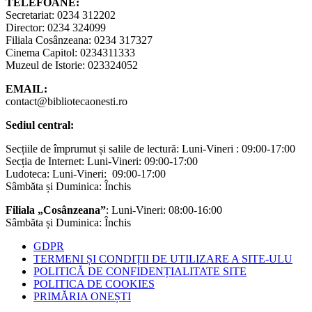
TELEFOANE:
Secretariat: 0234 312202
Director: 0234 324099
Filiala Cosânzeana: 0234 317327
Cinema Capitol: 0234311333
Muzeul de Istorie: 023324052
EMAIL:
contact@bibliotecaonesti.ro
Sediul central:
Secțiile de împrumut și salile de lectură: Luni-Vineri : 09:00-17:00
Secția de Internet: Luni-Vineri: 09:00-17:00
Ludoteca: Luni-Vineri: 09:00-17:00
Sâmbăta și Duminica: Închis
Filiala „Cosânzeana”
: Luni-Vineri: 08:00-16:00
Sâmbăta și Duminica: Închis
GDPR
TERMENI ȘI CONDIȚII DE UTILIZARE A SITE-ULU
POLITICĂ DE CONFIDENȚIALITATE SITE
POLITICA DE COOKIES
PRIMĂRIA ONEȘTI