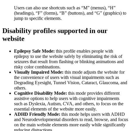
Users can also use shortcuts such as “M” (menus), “H”
(headings), “F” (forms), “B” (buttons), and “G” (graphics) to
jump to specific elements.
Disability profiles supported in our
website
Epilepsy Safe Mode:
this profile enables people with
epilepsy to use the website safely by eliminating the risk of
seizures that result from flashing or blinking animations and
risky color combinations.
Visually Impaired Mode:
this mode adjusts the website for
the convenience of users with visual impairments such as
Degrading Eyesight, Tunnel Vision, Cataract, Glaucoma, and
others.
Cognitive Disability Mode:
this mode provides different
assistive options to help users with cognitive impairments
such as Dyslexia, Autism, CVA, and others, to focus on the
essential elements of the website more easily.
ADHD Friendly Mode:
this mode helps users with ADHD
and Neurodevelopmental disorders to read, browse, and focus
on the main website elements more easily while significantly
reducing distractions.