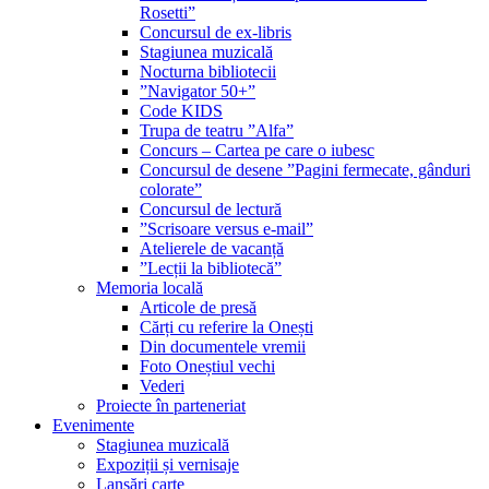
Rosetti”
Concursul de ex-libris
Stagiunea muzicală
Nocturna bibliotecii
”Navigator 50+”
Code KIDS
Trupa de teatru ”Alfa”
Concurs – Cartea pe care o iubesc
Concursul de desene ”Pagini fermecate, gânduri
colorate”
Concursul de lectură
”Scrisoare versus e-mail”
Atelierele de vacanță
”Lecții la bibliotecă”
Memoria locală
Articole de presă
Cărți cu referire la Onești
Din documentele vremii
Foto Oneștiul vechi
Vederi
Proiecte în parteneriat
Evenimente
Stagiunea muzicală
Expoziții și vernisaje
Lansări carte