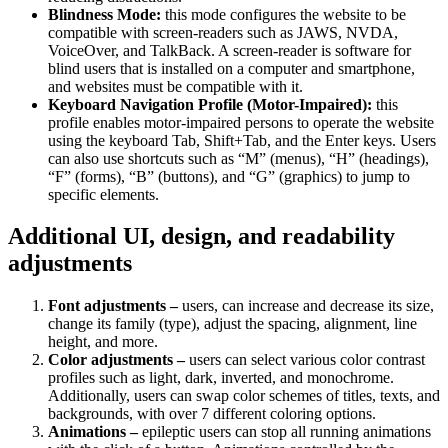
Blindness Mode:
this mode configures the website to be
compatible with screen-readers such as JAWS, NVDA,
VoiceOver, and TalkBack. A screen-reader is software for
blind users that is installed on a computer and smartphone,
and websites must be compatible with it.
Keyboard Navigation Profile (Motor-Impaired):
this
profile enables motor-impaired persons to operate the website
using the keyboard Tab, Shift+Tab, and the Enter keys. Users
can also use shortcuts such as “M” (menus), “H” (headings),
“F” (forms), “B” (buttons), and “G” (graphics) to jump to
specific elements.
Additional UI, design, and readability
adjustments
Font adjustments –
users, can increase and decrease its size,
change its family (type), adjust the spacing, alignment, line
height, and more.
Color adjustments –
users can select various color contrast
profiles such as light, dark, inverted, and monochrome.
Additionally, users can swap color schemes of titles, texts, and
backgrounds, with over 7 different coloring options.
Animations –
epileptic users can stop all running animations