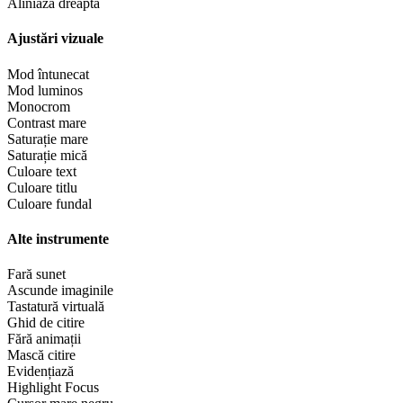
Aliniază dreapta
Ajustări vizuale
Mod întunecat
Mod luminos
Monocrom
Contrast mare
Saturație mare
Saturație mică
Culoare text
Culoare titlu
Culoare fundal
Alte instrumente
Fară sunet
Ascunde imaginile
Tastatură virtuală
Ghid de citire
Fără animații
Mască citire
Evidențiază
Highlight Focus