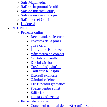
Sală Multimedia
Sală de Împrumut Adulți
Sală de Internet Adulți
Sală de împrumut Copii
Sală Internet Copii
Ludotecă
RUBRICI
Proiecte online
Recomandare de carte
Povestea de la prânz
Știați că…
Interviurile Bibliotecii
Vânătoarea de comori
Noutăți la Rosetti
Duelul cărților
Cuvântul săptămânii
Cărți care te inspiră
Expresii explicate
Gânduri celebre
LIKE pentru gramatică
Poezie pentru suflet
Editoriale
Filiala Cosânzeana
Proiectele bibliotecii
Concursul național de proză scurtă ”Radu