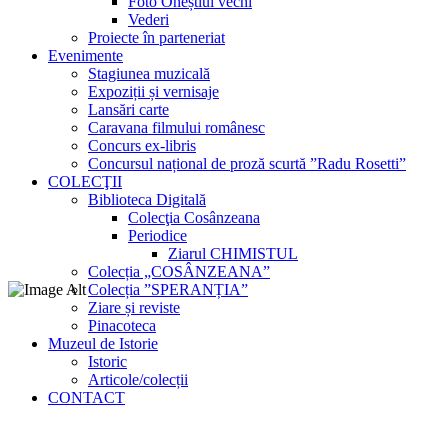
Foto Oneștiul vechi
Vederi
Proiecte în parteneriat
Evenimente
Stagiunea muzicală
Expoziții și vernisaje
Lansări carte
Caravana filmului românesc
Concurs ex-libris
Concursul național de proză scurtă ”Radu Rosetti”
COLECŢII
Biblioteca Digitală
Colecţia Cosânzeana
Periodice
Ziarul CHIMISTUL
Colecția „COSÂNZEANA”
Colecția ”SPERANȚIA”
Ziare și reviste
Pinacoteca
Muzeul de Istorie
Istoric
Articole/colecții
CONTACT