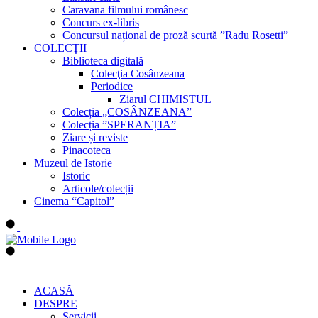
Caravana filmului românesc
Concurs ex-libris
Concursul național de proză scurtă ”Radu Rosetti”
COLECŢII
Biblioteca digitală
Colecţia Cosânzeana
Periodice
Ziarul CHIMISTUL
Colecția „COSÂNZEANA”
Colecția ”SPERANȚIA”
Ziare și reviste
Pinacoteca
Muzeul de Istorie
Istoric
Articole/colecții
Cinema “Capitol”
ACASĂ
DESPRE
Servicii