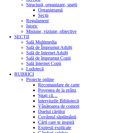
Structură, organizare, spații
Organigramă
Secții
Regulament
Istoric
Misiune, viziune, obiective
SECȚII
Sală Multimedia
Sală de Împrumut Adulți
Sală de Internet Adulți
Sală de împrumut Copii
Sală Internet Copii
Ludotecă
RUBRICI
Proiecte online
Recomandare de carte
Povestea de la prânz
Știați că…
Interviurile Bibliotecii
Vânătoarea de comori
Duelul cărților
Cuvântul săptămânii
Cărți care te inspiră
Expresii explicate
Gânduri celebre