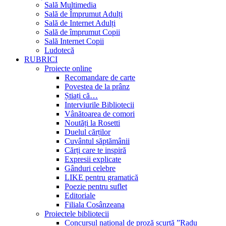
Sală Multimedia
Sală de Împrumut Adulți
Sală de Internet Adulți
Sală de împrumut Copii
Sală Internet Copii
Ludotecă
RUBRICI
Proiecte online
Recomandare de carte
Povestea de la prânz
Știați că…
Interviurile Bibliotecii
Vânătoarea de comori
Noutăți la Rosetti
Duelul cărților
Cuvântul săptămânii
Cărți care te inspiră
Expresii explicate
Gânduri celebre
LIKE pentru gramatică
Poezie pentru suflet
Editoriale
Filiala Cosânzeana
Proiectele bibliotecii
Concursul național de proză scurtă ”Radu