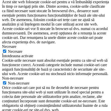
Acest site web folosește cookie-uri pentru a vă îmbunătăți experiența
în timp ce navigați prin site. Dintre acestea, cookie-urile clasificate
ca fiind necesare sunt stocate în browserul dvs., deoarece sunt
esențiale pentru funcționarea funcționalităților de bază ale site-ului
web. De asemenea, folosim cookie-uri terțe care ne ajută să
analizăm și să înțelegem modul în care utilizați acest site web.
Aceste cookie-uri vor fi stocate în browser-ul dvs. numai cu acordul
dumneavoastră. De asemenea, aveți opțiunea de a renunța la aceste
cookie-uri. Dar renunțarea la unele dintre aceste cookie-uri poate
afecta experiența dvs. de navigare.
Necesare
Necesare
Întotdeauna activate
Cookie-urile necesare sunt absolut esențiale pentru ca site-ul web să
funcționeze corect. Această categorie include numai cookie-uri care
asigură funcționalități de bază și caracteristici de securitate ale site-
ului web. Aceste cookie-uri nu stochează nicio informație personală.
Non-necesare
Non-necesare
Orice cookie-uri care pot să nu fie deosebit de necesare pentru
funcționarea site-ului web și sunt utilizate în mod special pentru a
colecta date personale ale utilizatorilor prin analize, reclame, alte
conținuturi încorporate sunt denumite cookie-uri ne-necesare. Este
obligatoriu să obțineți consimțământul utilizatorului înainte de a rula
aceste cookie-uri pe site-ul dvs. web.