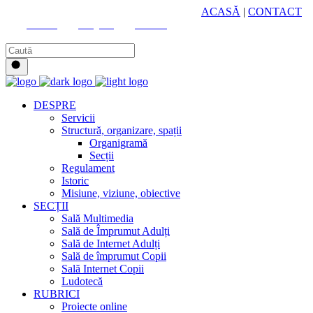
HUB CULTURAL ZONAL
ACASĂ
|
CONTACT
Youtube
Instagram
Facebook
DESPRE
Servicii
Structură, organizare, spații
Organigramă
Secții
Regulament
Istoric
Misiune, viziune, obiective
SECȚII
Sală Multimedia
Sală de Împrumut Adulți
Sală de Internet Adulți
Sală de împrumut Copii
Sală Internet Copii
Ludotecă
RUBRICI
Proiecte online