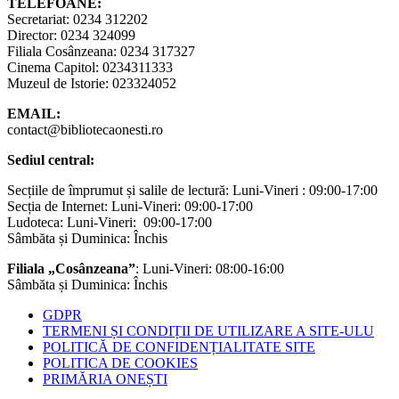
TELEFOANE:
Secretariat: 0234 312202
Director: 0234 324099
Filiala Cosânzeana: 0234 317327
Cinema Capitol: 0234311333
Muzeul de Istorie: 023324052
EMAIL:
contact@bibliotecaonesti.ro
Sediul central:
Secțiile de împrumut și salile de lectură: Luni-Vineri : 09:00-17:00
Secția de Internet: Luni-Vineri: 09:00-17:00
Ludoteca: Luni-Vineri: 09:00-17:00
Sâmbăta și Duminica: Închis
Filiala „Cosânzeana”
: Luni-Vineri: 08:00-16:00
Sâmbăta și Duminica: Închis
GDPR
TERMENI ȘI CONDIȚII DE UTILIZARE A SITE-ULU
POLITICĂ DE CONFIDENȚIALITATE SITE
POLITICA DE COOKIES
PRIMĂRIA ONEȘTI