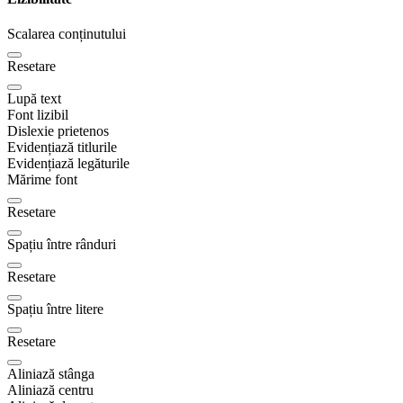
Scalarea conținutului
Resetare
Lupă text
Font lizibil
Dislexie prietenos
Evidențiază titlurile
Evidențiază legăturile
Mărime font
Resetare
Spațiu între rânduri
Resetare
Spațiu între litere
Resetare
Aliniază stânga
Aliniază centru