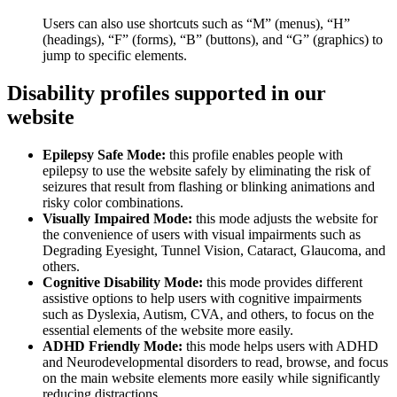
Users can also use shortcuts such as “M” (menus), “H”
(headings), “F” (forms), “B” (buttons), and “G” (graphics) to
jump to specific elements.
Disability profiles supported in our
website
Epilepsy Safe Mode:
this profile enables people with
epilepsy to use the website safely by eliminating the risk of
seizures that result from flashing or blinking animations and
risky color combinations.
Visually Impaired Mode:
this mode adjusts the website for
the convenience of users with visual impairments such as
Degrading Eyesight, Tunnel Vision, Cataract, Glaucoma, and
others.
Cognitive Disability Mode:
this mode provides different
assistive options to help users with cognitive impairments
such as Dyslexia, Autism, CVA, and others, to focus on the
essential elements of the website more easily.
ADHD Friendly Mode:
this mode helps users with ADHD
and Neurodevelopmental disorders to read, browse, and focus
on the main website elements more easily while significantly
reducing distractions.