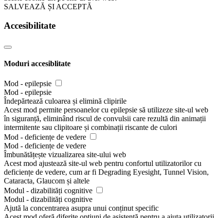
SALVEAZĂ ȘI ACCEPTĂ
Accesibilitate
Moduri accesiblitate
Mod - epilepsie
Mod - epilepsie
Îndepărtează culoarea și elimină clipirile
Acest mod permite persoanelor cu epilepsie să utilizeze site-ul web
în siguranță, eliminând riscul de convulsii care rezultă din animații
intermitente sau clipitoare și combinații riscante de culori
Mod - deficiențe de vedere
Mod - deficiențe de vedere
Îmbunătățește vizualizarea site-ului web
Acest mod ajustează site-ul web pentru confortul utilizatorilor cu
deficiențe de vedere, cum ar fi Degrading Eyesight, Tunnel Vision,
Cataracta, Glaucom și altele
Modul - dizabilități cognitive
Modul - dizabilități cognitive
Ajută la concentrarea asupra unui conținut specific
Acest mod oferă diferite opțiuni de asistență pentru a ajuta utilizatorii