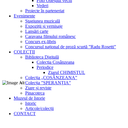
Foto Oneștiul vechi
Vederi
Proiecte în parteneriat
Evenimente
Stagiunea muzicală
Expoziții și vernisaje
Lansări carte
Caravana filmului românesc
Concurs ex-libris
Concursul național de proză scurtă ”Radu Rosetti”
COLECŢII
Biblioteca Digitală
Colecţia Cosânzeana
Periodice
Ziarul CHIMISTUL
Colecția „COSÂNZEANA”
Colecția ”SPERANȚIA”
Ziare și reviste
Pinacoteca
Muzeul de Istorie
Istoric
Articole/colecții
CONTACT