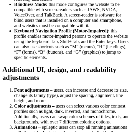
Blindness Mode:
this mode configures the website to be
compatible with screen-readers such as JAWS, NVDA,
VoiceOver, and TalkBack. A screen-reader is software for
blind users that is installed on a computer and smartphone,
and websites must be compatible with it.
Keyboard Navigation Profile (Motor-Impaired):
this
profile enables motor-impaired persons to operate the website
using the keyboard Tab, Shift+Tab, and the Enter keys. Users
can also use shortcuts such as “M” (menus), “H” (headings),
“F” (forms), “B” (buttons), and “G” (graphics) to jump to
specific elements.
Additional UI, design, and readability
adjustments
Font adjustments –
users, can increase and decrease its size,
change its family (type), adjust the spacing, alignment, line
height, and more.
Color adjustments –
users can select various color contrast
profiles such as light, dark, inverted, and monochrome.
Additionally, users can swap color schemes of titles, texts, and
backgrounds, with over 7 different coloring options.
Animations –
epileptic users can stop all running animations