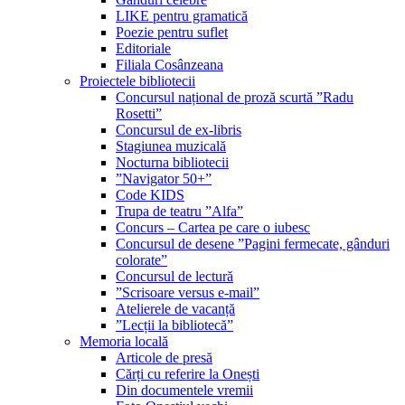
LIKE pentru gramatică
Poezie pentru suflet
Editoriale
Filiala Cosânzeana
Proiectele bibliotecii
Concursul național de proză scurtă ”Radu
Rosetti”
Concursul de ex-libris
Stagiunea muzicală
Nocturna bibliotecii
”Navigator 50+”
Code KIDS
Trupa de teatru ”Alfa”
Concurs – Cartea pe care o iubesc
Concursul de desene ”Pagini fermecate, gânduri
colorate”
Concursul de lectură
”Scrisoare versus e-mail”
Atelierele de vacanță
”Lecții la bibliotecă”
Memoria locală
Articole de presă
Cărți cu referire la Onești
Din documentele vremii