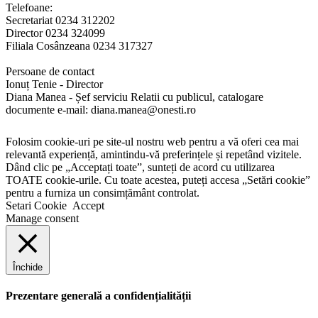
Telefoane:
Secretariat 0234 312202
Director 0234 324099
Filiala Cosânzeana 0234 317327
Persoane de contact
Ionuț Tenie - Director
Diana Manea - Șef serviciu Relatii cu publicul, catalogare
documente e-mail: diana.manea@onesti.ro
Folosim cookie-uri pe site-ul nostru web pentru a vă oferi cea mai
relevantă experiență, amintindu-vă preferințele și repetând vizitele.
Dând clic pe „Acceptați toate”, sunteți de acord cu utilizarea
TOATE cookie-urile. Cu toate acestea, puteți accesa „Setări cookie”
pentru a furniza un consimțământ controlat.
Setari Cookie
Accept
Manage consent
Închide
Prezentare generală a confidențialității