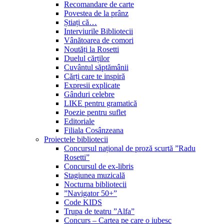
Recomandare de carte
Povestea de la prânz
Știați că…
Interviurile Bibliotecii
Vânătoarea de comori
Noutăți la Rosetti
Duelul cărților
Cuvântul săptămânii
Cărți care te inspiră
Expresii explicate
Gânduri celebre
LIKE pentru gramatică
Poezie pentru suflet
Editoriale
Filiala Cosânzeana
Proiectele bibliotecii
Concursul național de proză scurtă ”Radu
Rosetti”
Concursul de ex-libris
Stagiunea muzicală
Nocturna bibliotecii
”Navigator 50+”
Code KIDS
Trupa de teatru ”Alfa”
Concurs – Cartea pe care o iubesc