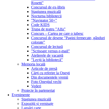
Rosetti”
Concursul de ex-libris
Stagiunea muzicală
Nocturna bibliotecii
”Navigator 50+”
Code KIDS
Trupa de teatru ”Alfa”
Concurs – Cartea pe care o iubesc
Concursul de desene ”Pagini fermecate, gânduri
colorate”
Concursul de lectură
”Scrisoare versus e-mail”
Atelierele de vacanță
”Lecții la bibliotecă”
Memoria locală
Articole de presă
Cărți cu referire la Onești
Din documentele vremii
Foto Oneștiul vechi
Vederi
Proiecte în parteneriat
Evenimente
Stagiunea muzicală
Expoziții și vernisaje
Lansări carte