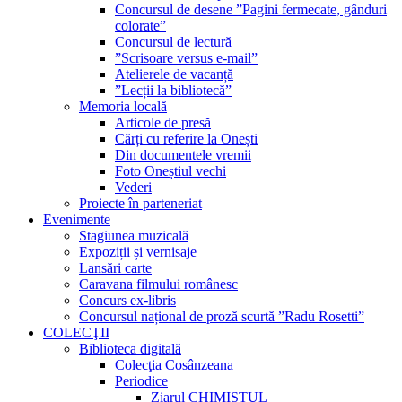
Concursul de desene ”Pagini fermecate, gânduri
colorate”
Concursul de lectură
”Scrisoare versus e-mail”
Atelierele de vacanță
”Lecții la bibliotecă”
Memoria locală
Articole de presă
Cărți cu referire la Onești
Din documentele vremii
Foto Oneștiul vechi
Vederi
Proiecte în parteneriat
Evenimente
Stagiunea muzicală
Expoziții și vernisaje
Lansări carte
Caravana filmului românesc
Concurs ex-libris
Concursul național de proză scurtă ”Radu Rosetti”
COLECŢII
Biblioteca digitală
Colecţia Cosânzeana
Periodice
Ziarul CHIMISTUL