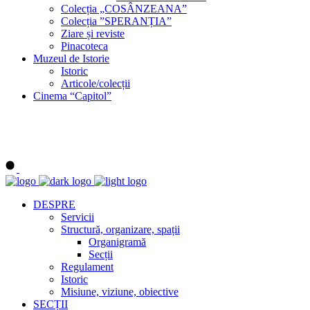
Colecția „COSÂNZEANA”
Colecția ”SPERANȚIA”
Ziare și reviste
Pinacoteca
Muzeul de Istorie
Istoric
Articole/colecții
Cinema “Capitol”
DESPRE
Servicii
Structură, organizare, spații
Organigramă
Secții
Regulament
Istoric
Misiune, viziune, obiective
SECȚII