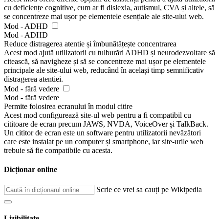
cu deficiențe cognitive, cum ar fi dislexia, autismul, CVA și altele, să
se concentreze mai ușor pe elementele esențiale ale site-ului web.
Mod - ADHD
Mod - ADHD
Reduce distragerea atentie și îmbunătățește concentrarea
Acest mod ajută utilizatorii cu tulburări ADHD și neurodezvoltare să
citească, să navigheze și să se concentreze mai ușor pe elementele
principale ale site-ului web, reducând în același timp semnificativ
distragerea atentiei.
Mod - fără vedere
Mod - fără vedere
Permite folosirea ecranului în modul citire
Acest mod configurează site-ul web pentru a fi compatibil cu
cititoare de ecran precum JAWS, NVDA, VoiceOver și TalkBack.
Un cititor de ecran este un software pentru utilizatorii nevăzători
care este instalat pe un computer și smartphone, iar site-urile web
trebuie să fie compatibile cu acesta.
Dicționar online
Scrie ce vrei sa cauți pe Wikipedia
Lizibilitate