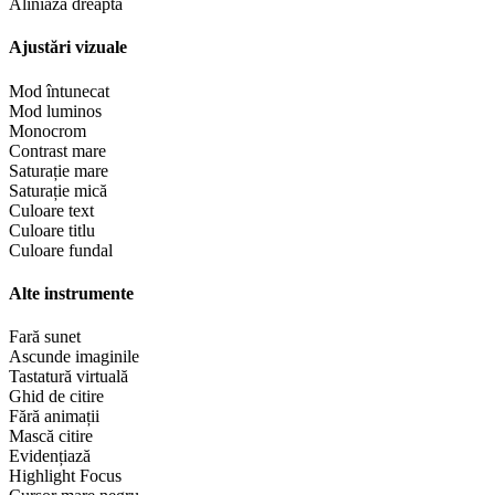
Aliniază dreapta
Ajustări vizuale
Mod întunecat
Mod luminos
Monocrom
Contrast mare
Saturație mare
Saturație mică
Culoare text
Culoare titlu
Culoare fundal
Alte instrumente
Fară sunet
Ascunde imaginile
Tastatură virtuală
Ghid de citire
Fără animații
Mască citire
Evidențiază
Highlight Focus