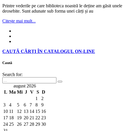
Printre vederile pe care biblioteca noastră le deține am găsit unele
deosebite. Sunt adunate sub forma unei cărți și au
Citește mai mult...
CAUTĂ CĂRȚI ÎN CATALOGUL ON-LINE
Caută
Search for:
august 2026
L
Ma
Mi
J
V
S
D
1
2
3
4
5
6
7
8
9
10
11
12
13
14
15
16
17
18
19
20
21
22
23
24
25
26
27
28
29
30
31