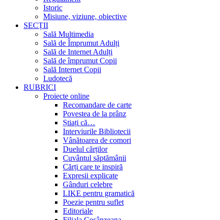
Istoric
Misiune, viziune, obiective
SECȚII
Sală Multimedia
Sală de Împrumut Adulți
Sală de Internet Adulți
Sală de împrumut Copii
Sală Internet Copii
Ludotecă
RUBRICI
Proiecte online
Recomandare de carte
Povestea de la prânz
Știați că…
Interviurile Bibliotecii
Vânătoarea de comori
Duelul cărților
Cuvântul săptămânii
Cărți care te inspiră
Expresii explicate
Gânduri celebre
LIKE pentru gramatică
Poezie pentru suflet
Editoriale
Filiala Cosânzeana