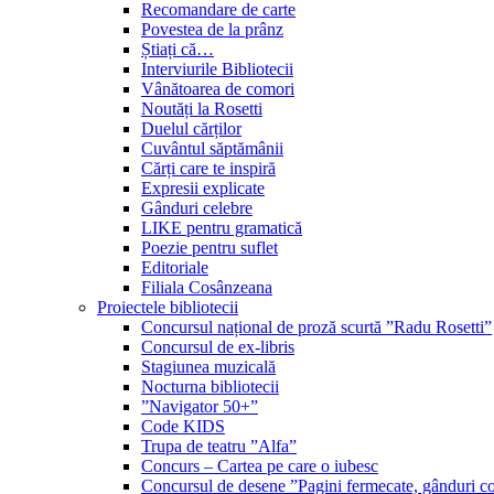
Recomandare de carte
Povestea de la prânz
Știați că…
Interviurile Bibliotecii
Vânătoarea de comori
Noutăți la Rosetti
Duelul cărților
Cuvântul săptămânii
Cărți care te inspiră
Expresii explicate
Gânduri celebre
LIKE pentru gramatică
Poezie pentru suflet
Editoriale
Filiala Cosânzeana
Proiectele bibliotecii
Concursul național de proză scurtă ”Radu Rosetti”
Concursul de ex-libris
Stagiunea muzicală
Nocturna bibliotecii
”Navigator 50+”
Code KIDS
Trupa de teatru ”Alfa”
Concurs – Cartea pe care o iubesc
Concursul de desene ”Pagini fermecate, gânduri co