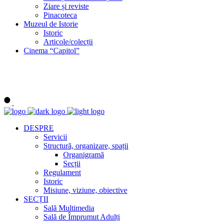
Ziare și reviste
Pinacoteca
Muzeul de Istorie
Istoric
Articole/colecții
Cinema “Capitol”
DESPRE
Servicii
Structură, organizare, spații
Organigramă
Secții
Regulament
Istoric
Misiune, viziune, obiective
SECȚII
Sală Multimedia
Sală de Împrumut Adulți