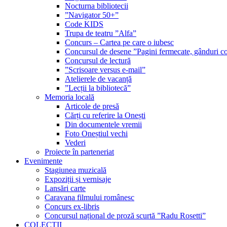
Nocturna bibliotecii
”Navigator 50+”
Code KIDS
Trupa de teatru ”Alfa”
Concurs – Cartea pe care o iubesc
Concursul de desene ”Pagini fermecate, gânduri co
Concursul de lectură
”Scrisoare versus e-mail”
Atelierele de vacanță
”Lecții la bibliotecă”
Memoria locală
Articole de presă
Cărți cu referire la Onești
Din documentele vremii
Foto Oneștiul vechi
Vederi
Proiecte în parteneriat
Evenimente
Stagiunea muzicală
Expoziții și vernisaje
Lansări carte
Caravana filmului românesc
Concurs ex-libris
Concursul național de proză scurtă ”Radu Rosetti”
COLECŢII