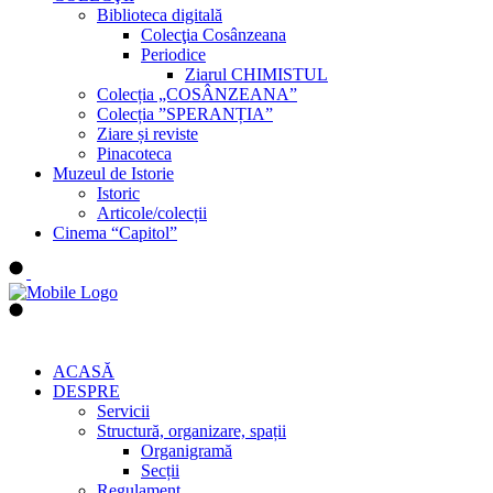
Biblioteca digitală
Colecţia Cosânzeana
Periodice
Ziarul CHIMISTUL
Colecția „COSÂNZEANA”
Colecția ”SPERANȚIA”
Ziare și reviste
Pinacoteca
Muzeul de Istorie
Istoric
Articole/colecții
Cinema “Capitol”
ACASĂ
DESPRE
Servicii
Structură, organizare, spații
Organigramă
Secții
Regulament