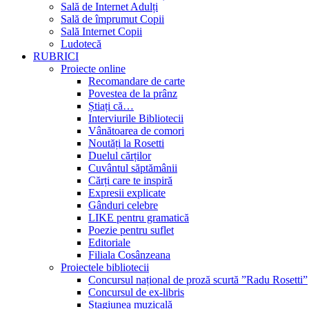
Sală de Internet Adulți
Sală de împrumut Copii
Sală Internet Copii
Ludotecă
RUBRICI
Proiecte online
Recomandare de carte
Povestea de la prânz
Știați că…
Interviurile Bibliotecii
Vânătoarea de comori
Noutăți la Rosetti
Duelul cărților
Cuvântul săptămânii
Cărți care te inspiră
Expresii explicate
Gânduri celebre
LIKE pentru gramatică
Poezie pentru suflet
Editoriale
Filiala Cosânzeana
Proiectele bibliotecii
Concursul național de proză scurtă ”Radu Rosetti”
Concursul de ex-libris
Stagiunea muzicală