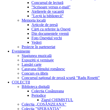
Concursul de lectură
”Scrisoare versus e-mail”
Atelierele de vacanță
”Lecții la bibliotecă”
Memoria locală
Articole de presă
Cărți cu referire la Onești
Din documentele vremii
Foto Oneștiul vechi
Vederi
Proiecte în parteneriat
Evenimente
Stagiunea muzicală
Expoziții și vernisaje
Lansări carte
Caravana filmului românesc
Concurs ex-libris
Concursul național de proză scurtă ”Radu Rosetti”
COLECŢII
Biblioteca digitală
Colecţia Cosânzeana
Periodice
Ziarul CHIMISTUL
Colecția „COSÂNZEANA”
Colecția ”SPERANȚIA”