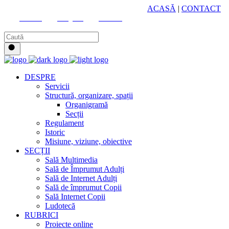
HUB CULTURAL ZONAL
ACASĂ
|
CONTACT
Youtube
Instagram
Facebook
DESPRE
Servicii
Structură, organizare, spații
Organigramă
Secții
Regulament
Istoric
Misiune, viziune, obiective
SECȚII
Sală Multimedia
Sală de Împrumut Adulți
Sală de Internet Adulți
Sală de împrumut Copii
Sală Internet Copii
Ludotecă
RUBRICI
Proiecte online