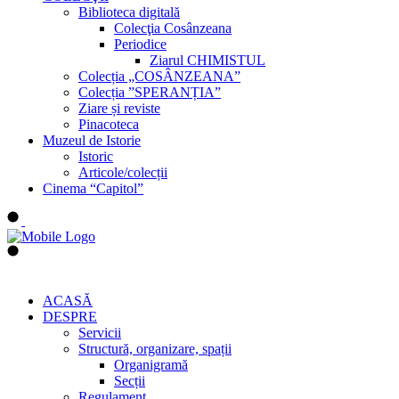
Biblioteca digitală
Colecţia Cosânzeana
Periodice
Ziarul CHIMISTUL
Colecția „COSÂNZEANA”
Colecția ”SPERANȚIA”
Ziare și reviste
Pinacoteca
Muzeul de Istorie
Istoric
Articole/colecții
Cinema “Capitol”
ACASĂ
DESPRE
Servicii
Structură, organizare, spații
Organigramă
Secții
Regulament