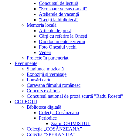
Concursul de lectură
”Scrisoare versus e-mail”
Atelierele de vacanță
”Lecții la bibliotecă”
Memoria locală
Articole de presă
Cărți cu referire la Onești
Din documentele vremii
Foto Oneștiul vechi
Vederi
Proiecte în parteneriat
Evenimente
Stagiunea muzicală
Expoziții și vernisaje
Lansări carte
Caravana filmului românesc
Concurs ex-libris
Concursul național de proză scurtă ”Radu Rosetti”
COLECŢII
Biblioteca digitală
Colecţia Cosânzeana
Periodice
Ziarul CHIMISTUL
Colecția „COSÂNZEANA”
Colecția ”SPERANȚIA”