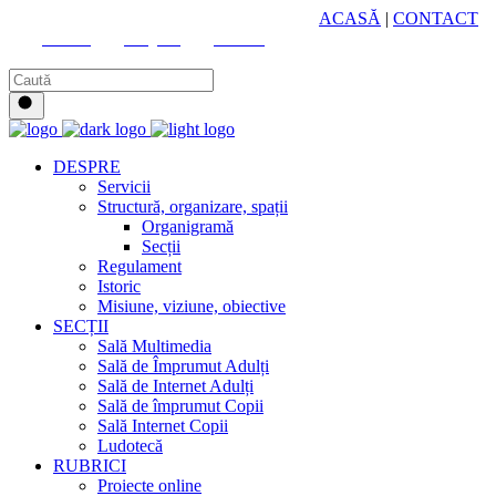
HUB CULTURAL ZONAL
ACASĂ
|
CONTACT
Youtube
Instagram
Facebook
DESPRE
Servicii
Structură, organizare, spații
Organigramă
Secții
Regulament
Istoric
Misiune, viziune, obiective
SECȚII
Sală Multimedia
Sală de Împrumut Adulți
Sală de Internet Adulți
Sală de împrumut Copii
Sală Internet Copii
Ludotecă
RUBRICI
Proiecte online