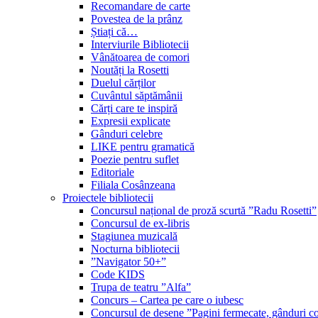
Recomandare de carte
Povestea de la prânz
Știați că…
Interviurile Bibliotecii
Vânătoarea de comori
Noutăți la Rosetti
Duelul cărților
Cuvântul săptămânii
Cărți care te inspiră
Expresii explicate
Gânduri celebre
LIKE pentru gramatică
Poezie pentru suflet
Editoriale
Filiala Cosânzeana
Proiectele bibliotecii
Concursul național de proză scurtă ”Radu Rosetti”
Concursul de ex-libris
Stagiunea muzicală
Nocturna bibliotecii
”Navigator 50+”
Code KIDS
Trupa de teatru ”Alfa”
Concurs – Cartea pe care o iubesc
Concursul de desene ”Pagini fermecate, gânduri co