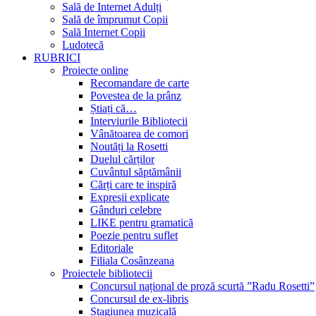
Sală de Internet Adulți
Sală de împrumut Copii
Sală Internet Copii
Ludotecă
RUBRICI
Proiecte online
Recomandare de carte
Povestea de la prânz
Știați că…
Interviurile Bibliotecii
Vânătoarea de comori
Noutăți la Rosetti
Duelul cărților
Cuvântul săptămânii
Cărți care te inspiră
Expresii explicate
Gânduri celebre
LIKE pentru gramatică
Poezie pentru suflet
Editoriale
Filiala Cosânzeana
Proiectele bibliotecii
Concursul național de proză scurtă ”Radu Rosetti”
Concursul de ex-libris
Stagiunea muzicală