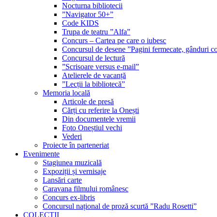
Nocturna bibliotecii
”Navigator 50+”
Code KIDS
Trupa de teatru ”Alfa”
Concurs – Cartea pe care o iubesc
Concursul de desene ”Pagini fermecate, gânduri co
Concursul de lectură
”Scrisoare versus e-mail”
Atelierele de vacanță
”Lecții la bibliotecă”
Memoria locală
Articole de presă
Cărți cu referire la Onești
Din documentele vremii
Foto Oneștiul vechi
Vederi
Proiecte în parteneriat
Evenimente
Stagiunea muzicală
Expoziții și vernisaje
Lansări carte
Caravana filmului românesc
Concurs ex-libris
Concursul național de proză scurtă ”Radu Rosetti”
COLECŢII