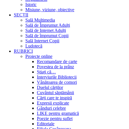
Istoric
Misiune, viziune, obiective
SECȚII
Sală Multimedia
Sală de Împrumut Adulți
Sală de Internet Adulți
Sală de împrumut Copii
Sală Internet Copii
Ludotecă
RUBRICI
Proiecte online
Recomandare de carte
Povestea de la prânz
Știați că…
Interviurile Bibliotecii
Vânătoarea de comori
Duelul cărților
Cuvântul săptămânii
Cărți care te inspiră
Expresii explicate
Gânduri celebre
LIKE pentru gramatică
Poezie pentru suflet
Editoriale
Filiala Cosânzeana