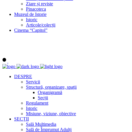
Ziare și reviste
Pinacoteca
Muzeul de Istorie
Istoric
Articole/colecții
Cinema “Capitol”
DESPRE
Servicii
Structură, organizare, spații
Organigramă
Secții
Regulament
Istoric
Misiune, viziune, obiective
SECȚII
Sală Multimedia
Sală de Împrumut Adulți