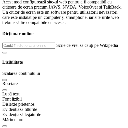
Acest mod configurează site-ul web pentru a fi compatibil cu
cititoare de ecran precum JAWS, NVDA, VoiceOver și TalkBack.
Un cititor de ecran este un software pentru utilizatorii nevăzători
care este instalat pe un computer și smartphone, iar site-urile web
trebuie să fie compatibile cu acesta.
Dicționar online
Scrie ce vrei sa cauți pe Wikipedia
Lizibilitate
Scalarea conținutului
Resetare
Lupă text
Font lizibil
Dislexie prietenos
Evidențiază titlurile
Evidențiază legăturile
Mărime font