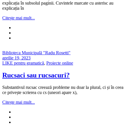
explicația în subsolul paginii. Cuvintele marcate cu asterisc au
explicația în
Citește mai mult...
Biblioteca Municipală "Radu Rosetti"
aprilie 19, 2023
LIKE pentru gramatică
,
Proiecte online
Rucsaci sau rucsacuri?
Substantivul rucsac creează probleme nu doar la plural, ci și în ceea
ce privește scrierea cu cs (uneori apare x),
Citește mai mult...