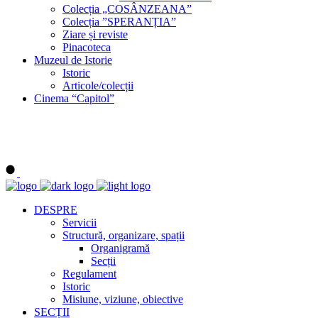
Colecția „COSÂNZEANA”
Colecția ”SPERANȚIA”
Ziare și reviste
Pinacoteca
Muzeul de Istorie
Istoric
Articole/colecții
Cinema “Capitol”
DESPRE
Servicii
Structură, organizare, spații
Organigramă
Secții
Regulament
Istoric
Misiune, viziune, obiective
SECȚII