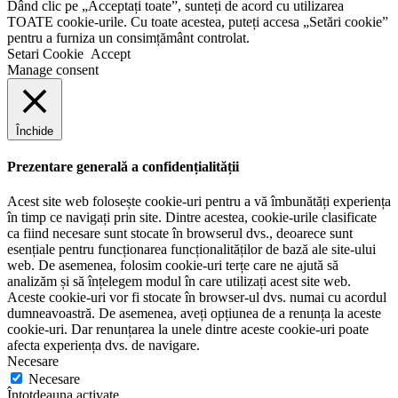
Dând clic pe „Acceptați toate”, sunteți de acord cu utilizarea
TOATE cookie-urile. Cu toate acestea, puteți accesa „Setări cookie”
pentru a furniza un consimțământ controlat.
Setari Cookie
Accept
Manage consent
Închide
Prezentare generală a confidențialității
Acest site web folosește cookie-uri pentru a vă îmbunătăți experiența
în timp ce navigați prin site. Dintre acestea, cookie-urile clasificate
ca fiind necesare sunt stocate în browserul dvs., deoarece sunt
esențiale pentru funcționarea funcționalităților de bază ale site-ului
web. De asemenea, folosim cookie-uri terțe care ne ajută să
analizăm și să înțelegem modul în care utilizați acest site web.
Aceste cookie-uri vor fi stocate în browser-ul dvs. numai cu acordul
dumneavoastră. De asemenea, aveți opțiunea de a renunța la aceste
cookie-uri. Dar renunțarea la unele dintre aceste cookie-uri poate
afecta experiența dvs. de navigare.
Necesare
Necesare
Întotdeauna activate