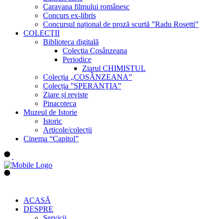
Caravana filmului românesc
Concurs ex-libris
Concursul național de proză scurtă ”Radu Rosetti”
COLECŢII
Biblioteca digitală
Colecţia Cosânzeana
Periodice
Ziarul CHIMISTUL
Colecția „COSÂNZEANA”
Colecția ”SPERANȚIA”
Ziare și reviste
Pinacoteca
Muzeul de Istorie
Istoric
Articole/colecții
Cinema “Capitol”
ACASĂ
DESPRE
Servicii