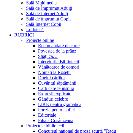
Sală Multimedia
Sală de Împrumut Adulți
Sală de Internet Adulți
Sală de împrumut Copii
Sală Internet Copii
Ludotecă
RUBRICI
Proiecte online
Recomandare de carte
Povestea de la prânz
Știați că…
Interviurile Bibliotecii
Vânătoarea de comori
Noutăți la Rosetti
Duelul cărților
Cuvântul săptămânii
Cărți care te inspiră
Expresii explicate
Gânduri celebre
LIKE pentru gramatică
Poezie pentru suflet
Editoriale
Filiala Cosânzeana
Proiectele bibliotecii
Concursul național de proză scurtă ”Radu