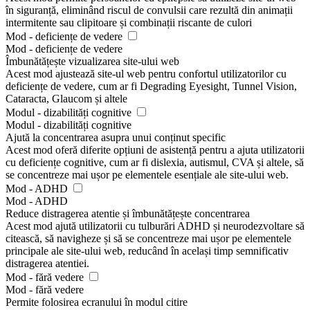
în siguranță, eliminând riscul de convulsii care rezultă din animații
intermitente sau clipitoare și combinații riscante de culori
Mod - deficiențe de vedere
Mod - deficiențe de vedere
Îmbunătățește vizualizarea site-ului web
Acest mod ajustează site-ul web pentru confortul utilizatorilor cu
deficiențe de vedere, cum ar fi Degrading Eyesight, Tunnel Vision,
Cataracta, Glaucom și altele
Modul - dizabilități cognitive
Modul - dizabilități cognitive
Ajută la concentrarea asupra unui conținut specific
Acest mod oferă diferite opțiuni de asistență pentru a ajuta utilizatorii
cu deficiențe cognitive, cum ar fi dislexia, autismul, CVA și altele, să
se concentreze mai ușor pe elementele esențiale ale site-ului web.
Mod - ADHD
Mod - ADHD
Reduce distragerea atentie și îmbunătățește concentrarea
Acest mod ajută utilizatorii cu tulburări ADHD și neurodezvoltare să
citească, să navigheze și să se concentreze mai ușor pe elementele
principale ale site-ului web, reducând în același timp semnificativ
distragerea atentiei.
Mod - fără vedere
Mod - fără vedere
Permite folosirea ecranului în modul citire