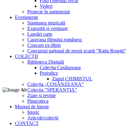
Foto Oneștiul vechi
Vederi
Proiecte în parteneriat
Evenimente
Stagiunea muzicală
Expoziții și vernisaje
Lansări carte
Caravana filmului românesc
Concurs ex-libris
Concursul național de proză scurtă ”Radu Rosetti”
COLECŢII
Biblioteca Digitală
Colecţia Cosânzeana
Periodice
Ziarul CHIMISTUL
Colecția „COSÂNZEANA”
Colecția ”SPERANȚIA”
Ziare și reviste
Pinacoteca
Muzeul de Istorie
Istoric
Articole/colecții
CONTACT