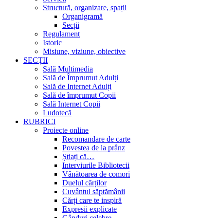
Structură, organizare, spații
Organigramă
Secții
Regulament
Istoric
Misiune, viziune, obiective
SECȚII
Sală Multimedia
Sală de Împrumut Adulți
Sală de Internet Adulți
Sală de împrumut Copii
Sală Internet Copii
Ludotecă
RUBRICI
Proiecte online
Recomandare de carte
Povestea de la prânz
Știați că…
Interviurile Bibliotecii
Vânătoarea de comori
Duelul cărților
Cuvântul săptămânii
Cărți care te inspiră
Expresii explicate
Gânduri celebre