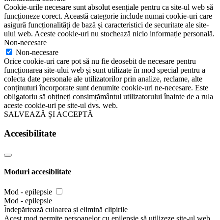
Cookie-urile necesare sunt absolut esențiale pentru ca site-ul web să
funcționeze corect. Această categorie include numai cookie-uri care
asigură funcționalități de bază și caracteristici de securitate ale site-
ului web. Aceste cookie-uri nu stochează nicio informație personală.
Non-necesare
Non-necesare
Orice cookie-uri care pot să nu fie deosebit de necesare pentru
funcționarea site-ului web și sunt utilizate în mod special pentru a
colecta date personale ale utilizatorilor prin analize, reclame, alte
conținuturi încorporate sunt denumite cookie-uri ne-necesare. Este
obligatoriu să obțineți consimțământul utilizatorului înainte de a rula
aceste cookie-uri pe site-ul dvs. web.
SALVEAZĂ ȘI ACCEPTĂ
Accesibilitate
Moduri accesiblitate
Mod - epilepsie
Mod - epilepsie
Îndepărtează culoarea și elimină clipirile
Acest mod permite persoanelor cu epilepsie să utilizeze site-ul web