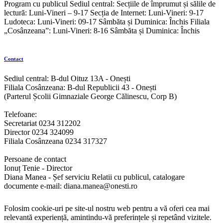
Program cu publicul Sediul central: Secțiile de împrumut și sălile de
lectură: Luni-Vineri – 9-17 Secția de Internet: Luni-Vineri: 9-17
Ludoteca: Luni-Vineri: 09-17 Sâmbăta și Duminica: Închis Filiala
„Cosânzeana”: Luni-Vineri: 8-16 Sâmbăta și Duminica: Închis
Contact
Sediul central: B-dul Oituz 13A - Onești
Filiala Cosânzeana: B-dul Republicii 43 - Onești
(Parterul Școlii Gimnaziale George Călinescu, Corp B)
Telefoane:
Secretariat 0234 312202
Director 0234 324099
Filiala Cosânzeana 0234 317327
Persoane de contact
Ionuț Tenie - Director
Diana Manea - Șef serviciu Relatii cu publicul, catalogare
documente e-mail: diana.manea@onesti.ro
Folosim cookie-uri pe site-ul nostru web pentru a vă oferi cea mai
relevantă experiență, amintindu-vă preferințele și repetând vizitele.