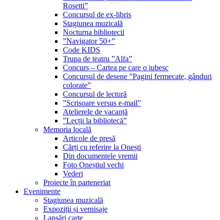
Rosetti”
Concursul de ex-libris
Stagiunea muzicală
Nocturna bibliotecii
”Navigator 50+”
Code KIDS
Trupa de teatru ”Alfa”
Concurs – Cartea pe care o iubesc
Concursul de desene ”Pagini fermecate, gânduri
colorate”
Concursul de lectură
”Scrisoare versus e-mail”
Atelierele de vacanță
”Lecții la bibliotecă”
Memoria locală
Articole de presă
Cărți cu referire la Onești
Din documentele vremii
Foto Oneștiul vechi
Vederi
Proiecte în parteneriat
Evenimente
Stagiunea muzicală
Expoziții și vernisaje
Lansări carte