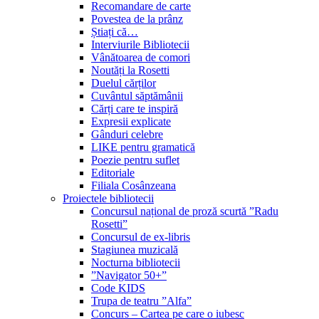
Recomandare de carte
Povestea de la prânz
Știați că…
Interviurile Bibliotecii
Vânătoarea de comori
Noutăți la Rosetti
Duelul cărților
Cuvântul săptămânii
Cărți care te inspiră
Expresii explicate
Gânduri celebre
LIKE pentru gramatică
Poezie pentru suflet
Editoriale
Filiala Cosânzeana
Proiectele bibliotecii
Concursul național de proză scurtă ”Radu
Rosetti”
Concursul de ex-libris
Stagiunea muzicală
Nocturna bibliotecii
”Navigator 50+”
Code KIDS
Trupa de teatru ”Alfa”
Concurs – Cartea pe care o iubesc