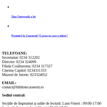
Ziua Universală a Iei
Premiul I la Concursul ”Cartea pe care o iubesc”
TELEFOANE:
Secretariat: 0234 312202
Director: 0234 324099
Filiala Cosânzeana: 0234 317327
Cinema Capitol: 0234311333
Muzeul de Istorie: 023324052
EMAIL:
contact@bibliotecaonesti.ro
Sediul central:
Secțiile de împrumut și salile de lectură: Luni-Vineri : 09:00-17:00