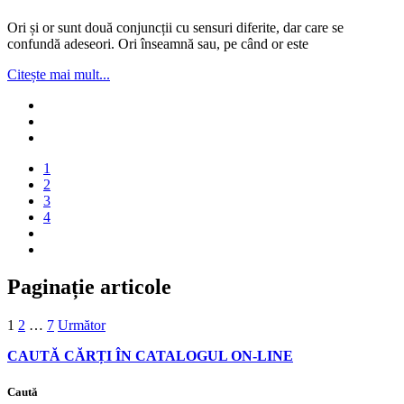
Ori și or sunt două conjuncții cu sensuri diferite, dar care se
confundă adeseori. Ori înseamnă sau, pe când or este
Citește mai mult...
1
2
3
4
Paginație articole
1
2
…
7
Următor
CAUTĂ CĂRȚI ÎN CATALOGUL ON-LINE
Caută