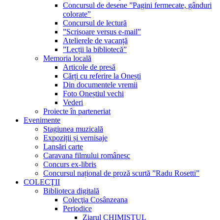
Concursul de desene ”Pagini fermecate, gânduri
colorate”
Concursul de lectură
”Scrisoare versus e-mail”
Atelierele de vacanță
”Lecții la bibliotecă”
Memoria locală
Articole de presă
Cărți cu referire la Onești
Din documentele vremii
Foto Oneștiul vechi
Vederi
Proiecte în parteneriat
Evenimente
Stagiunea muzicală
Expoziții și vernisaje
Lansări carte
Caravana filmului românesc
Concurs ex-libris
Concursul național de proză scurtă ”Radu Rosetti”
COLECŢII
Biblioteca digitală
Colecţia Cosânzeana
Periodice
Ziarul CHIMISTUL