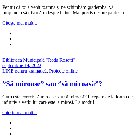
Pentru că tot a venit toamna și ne schimbăm graderoba, vă
propunem să discutăm despre haine. Mai precis despre pardesiu.
Citește mai mult...
Biblioteca Municipală "Radu Rosetti"
septembrie 14, 2022
LIKE pentru gramatică
,
Proiecte online
”Să miroase” sau ”să miroasă”?
Cum este corect: să miroase sau să miroasă? Începem de la forma de
infinitiv a verbului care este: a mirosi. La modul
Citește mai mult...