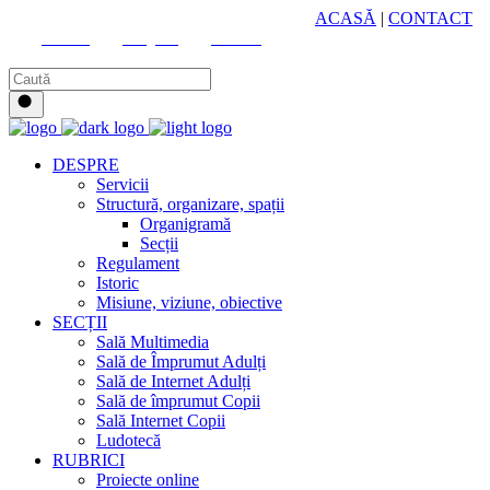
HUB CULTURAL ZONAL
ACASĂ
|
CONTACT
Youtube
Instagram
Facebook
DESPRE
Servicii
Structură, organizare, spații
Organigramă
Secții
Regulament
Istoric
Misiune, viziune, obiective
SECȚII
Sală Multimedia
Sală de Împrumut Adulți
Sală de Internet Adulți
Sală de împrumut Copii
Sală Internet Copii
Ludotecă
RUBRICI
Proiecte online