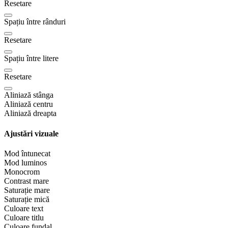
Resetare
Spațiu între rânduri
Resetare
Spațiu între litere
Resetare
Aliniază stânga
Aliniază centru
Aliniază dreapta
Ajustări vizuale
Mod întunecat
Mod luminos
Monocrom
Contrast mare
Saturație mare
Saturație mică
Culoare text
Culoare titlu
Culoare fundal