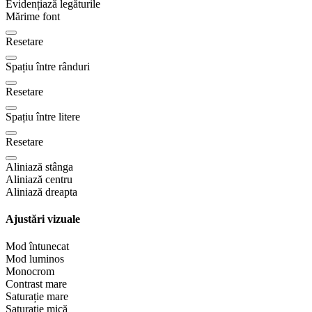
Evidențiază legăturile
Mărime font
Resetare
Spațiu între rânduri
Resetare
Spațiu între litere
Resetare
Aliniază stânga
Aliniază centru
Aliniază dreapta
Ajustări vizuale
Mod întunecat
Mod luminos
Monocrom
Contrast mare
Saturație mare
Saturație mică