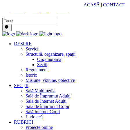
HUB CULTURAL ZONAL
ACASĂ
|
CONTACT
Youtube
Instagram
Facebook
DESPRE
Servicii
Structură, organizare, spații
Organigramă
Secții
Regulament
Istoric
Misiune, viziune, obiective
SECȚII
Sală Multimedia
Sală de Împrumut Adulți
Sală de Internet Adulți
Sală de împrumut Copii
Sală Internet Copii
Ludotecă
RUBRICI
Proiecte online