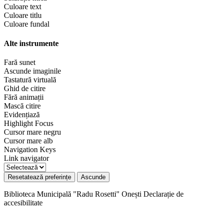
Culoare text
Culoare titlu
Culoare fundal
Alte instrumente
Fară sunet
Ascunde imaginile
Tastatură virtuală
Ghid de citire
Fără animații
Mască citire
Evidențiază
Highlight Focus
Cursor mare negru
Cursor mare alb
Navigation Keys
Link navigator
Resetatează preferințe
Ascunde
Biblioteca Municipală "Radu Rosetti" Onești
Declarație de
accesibilitate