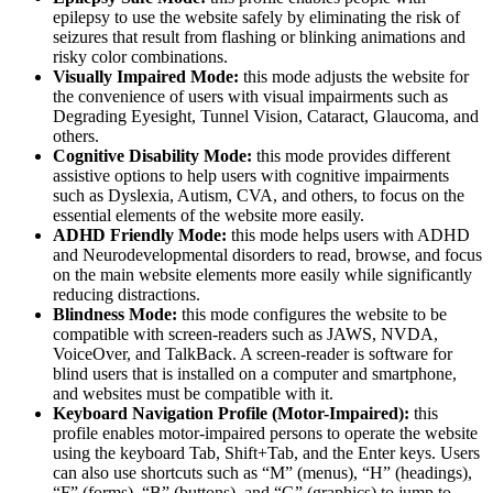
epilepsy to use the website safely by eliminating the risk of
seizures that result from flashing or blinking animations and
risky color combinations.
Visually Impaired Mode:
this mode adjusts the website for
the convenience of users with visual impairments such as
Degrading Eyesight, Tunnel Vision, Cataract, Glaucoma, and
others.
Cognitive Disability Mode:
this mode provides different
assistive options to help users with cognitive impairments
such as Dyslexia, Autism, CVA, and others, to focus on the
essential elements of the website more easily.
ADHD Friendly Mode:
this mode helps users with ADHD
and Neurodevelopmental disorders to read, browse, and focus
on the main website elements more easily while significantly
reducing distractions.
Blindness Mode:
this mode configures the website to be
compatible with screen-readers such as JAWS, NVDA,
VoiceOver, and TalkBack. A screen-reader is software for
blind users that is installed on a computer and smartphone,
and websites must be compatible with it.
Keyboard Navigation Profile (Motor-Impaired):
this
profile enables motor-impaired persons to operate the website
using the keyboard Tab, Shift+Tab, and the Enter keys. Users
can also use shortcuts such as “M” (menus), “H” (headings),
“F” (forms), “B” (buttons), and “G” (graphics) to jump to