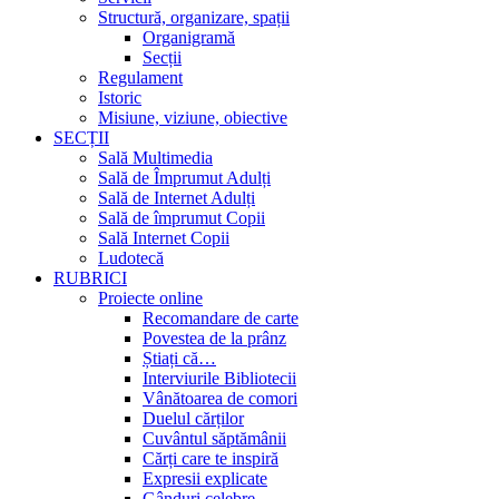
Structură, organizare, spații
Organigramă
Secții
Regulament
Istoric
Misiune, viziune, obiective
SECȚII
Sală Multimedia
Sală de Împrumut Adulți
Sală de Internet Adulți
Sală de împrumut Copii
Sală Internet Copii
Ludotecă
RUBRICI
Proiecte online
Recomandare de carte
Povestea de la prânz
Știați că…
Interviurile Bibliotecii
Vânătoarea de comori
Duelul cărților
Cuvântul săptămânii
Cărți care te inspiră
Expresii explicate
Gânduri celebre