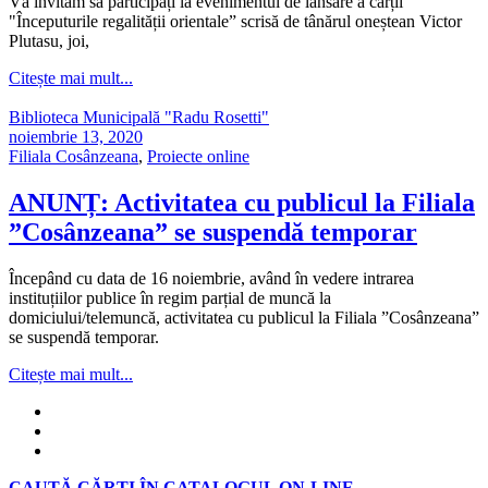
Vă invitam sa participați la evenimentul de lansare a cărții
"Începuturile regalității orientale” scrisă de tânărul oneștean Victor
Plutasu, joi,
Citește mai mult...
Biblioteca Municipală "Radu Rosetti"
noiembrie 13, 2020
Filiala Cosânzeana
,
Proiecte online
ANUNȚ: Activitatea cu publicul la Filiala
”Cosânzeana” se suspendă temporar
Începând cu data de 16 noiembrie, având în vedere intrarea
instituțiilor publice în regim parțial de muncă la
domiciului/telemuncă, activitatea cu publicul la Filiala ”Cosânzeana”
se suspendă temporar.
Citește mai mult...
CAUTĂ CĂRȚI ÎN CATALOGUL ON-LINE