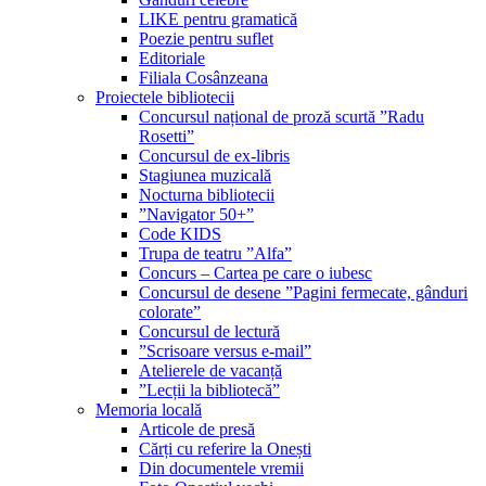
LIKE pentru gramatică
Poezie pentru suflet
Editoriale
Filiala Cosânzeana
Proiectele bibliotecii
Concursul național de proză scurtă ”Radu
Rosetti”
Concursul de ex-libris
Stagiunea muzicală
Nocturna bibliotecii
”Navigator 50+”
Code KIDS
Trupa de teatru ”Alfa”
Concurs – Cartea pe care o iubesc
Concursul de desene ”Pagini fermecate, gânduri
colorate”
Concursul de lectură
”Scrisoare versus e-mail”
Atelierele de vacanță
”Lecții la bibliotecă”
Memoria locală
Articole de presă
Cărți cu referire la Onești
Din documentele vremii