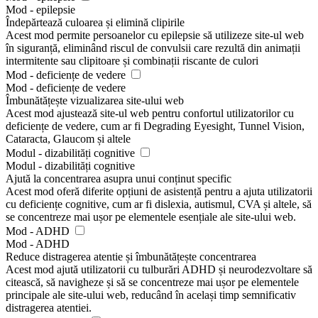
Mod - epilepsie
Îndepărtează culoarea și elimină clipirile
Acest mod permite persoanelor cu epilepsie să utilizeze site-ul web
în siguranță, eliminând riscul de convulsii care rezultă din animații
intermitente sau clipitoare și combinații riscante de culori
Mod - deficiențe de vedere
Mod - deficiențe de vedere
Îmbunătățește vizualizarea site-ului web
Acest mod ajustează site-ul web pentru confortul utilizatorilor cu
deficiențe de vedere, cum ar fi Degrading Eyesight, Tunnel Vision,
Cataracta, Glaucom și altele
Modul - dizabilități cognitive
Modul - dizabilități cognitive
Ajută la concentrarea asupra unui conținut specific
Acest mod oferă diferite opțiuni de asistență pentru a ajuta utilizatorii
cu deficiențe cognitive, cum ar fi dislexia, autismul, CVA și altele, să
se concentreze mai ușor pe elementele esențiale ale site-ului web.
Mod - ADHD
Mod - ADHD
Reduce distragerea atentie și îmbunătățește concentrarea
Acest mod ajută utilizatorii cu tulburări ADHD și neurodezvoltare să
citească, să navigheze și să se concentreze mai ușor pe elementele
principale ale site-ului web, reducând în același timp semnificativ
distragerea atentiei.