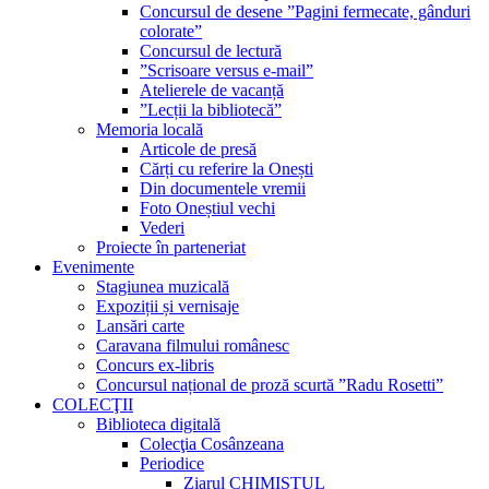
Concursul de desene ”Pagini fermecate, gânduri
colorate”
Concursul de lectură
”Scrisoare versus e-mail”
Atelierele de vacanță
”Lecții la bibliotecă”
Memoria locală
Articole de presă
Cărți cu referire la Onești
Din documentele vremii
Foto Oneștiul vechi
Vederi
Proiecte în parteneriat
Evenimente
Stagiunea muzicală
Expoziții și vernisaje
Lansări carte
Caravana filmului românesc
Concurs ex-libris
Concursul național de proză scurtă ”Radu Rosetti”
COLECŢII
Biblioteca digitală
Colecţia Cosânzeana
Periodice
Ziarul CHIMISTUL