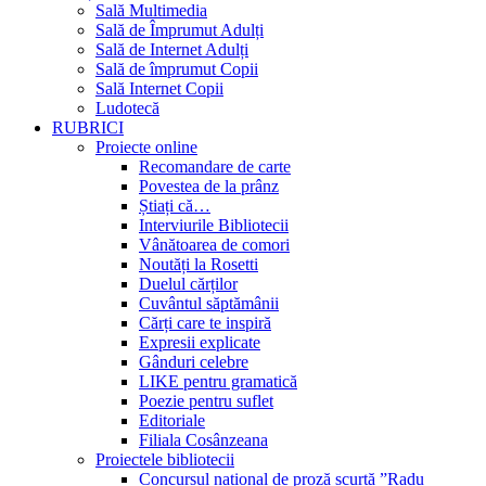
Sală Multimedia
Sală de Împrumut Adulți
Sală de Internet Adulți
Sală de împrumut Copii
Sală Internet Copii
Ludotecă
RUBRICI
Proiecte online
Recomandare de carte
Povestea de la prânz
Știați că…
Interviurile Bibliotecii
Vânătoarea de comori
Noutăți la Rosetti
Duelul cărților
Cuvântul săptămânii
Cărți care te inspiră
Expresii explicate
Gânduri celebre
LIKE pentru gramatică
Poezie pentru suflet
Editoriale
Filiala Cosânzeana
Proiectele bibliotecii
Concursul național de proză scurtă ”Radu