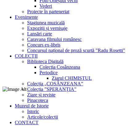
Foto Oneștiul vechi
Vederi
Proiecte în parteneriat
Evenimente
Stagiunea muzicală
Expoziții și vernisaje
Lansări carte
Caravana filmului românesc
Concurs ex-libris
Concursul național de proză scurtă ”Radu Rosetti”
COLECŢII
Biblioteca Digitală
Colecţia Cosânzeana
Periodice
Ziarul CHIMISTUL
Colecția „COSÂNZEANA”
Colecția ”SPERANȚIA”
Ziare și reviste
Pinacoteca
Muzeul de Istorie
Istoric
Articole/colecții
CONTACT