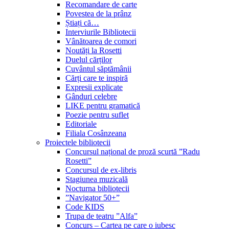
Recomandare de carte
Povestea de la prânz
Știați că…
Interviurile Bibliotecii
Vânătoarea de comori
Noutăți la Rosetti
Duelul cărților
Cuvântul săptămânii
Cărți care te inspiră
Expresii explicate
Gânduri celebre
LIKE pentru gramatică
Poezie pentru suflet
Editoriale
Filiala Cosânzeana
Proiectele bibliotecii
Concursul național de proză scurtă ”Radu
Rosetti”
Concursul de ex-libris
Stagiunea muzicală
Nocturna bibliotecii
”Navigator 50+”
Code KIDS
Trupa de teatru ”Alfa”
Concurs – Cartea pe care o iubesc