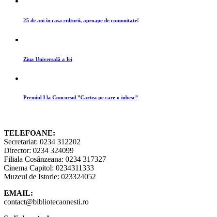
25 de ani în casa culturii, aproape de comunitate!
Ziua Universală a Iei
Premiul I la Concursul ”Cartea pe care o iubesc”
TELEFOANE:
Secretariat: 0234 312202
Director: 0234 324099
Filiala Cosânzeana: 0234 317327
Cinema Capitol: 0234311333
Muzeul de Istorie: 023324052
EMAIL:
contact@bibliotecaonesti.ro