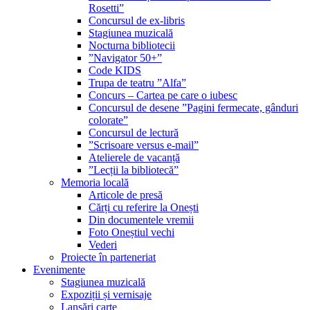
Rosetti”
Concursul de ex-libris
Stagiunea muzicală
Nocturna bibliotecii
”Navigator 50+”
Code KIDS
Trupa de teatru ”Alfa”
Concurs – Cartea pe care o iubesc
Concursul de desene ”Pagini fermecate, gânduri
colorate”
Concursul de lectură
”Scrisoare versus e-mail”
Atelierele de vacanță
”Lecții la bibliotecă”
Memoria locală
Articole de presă
Cărți cu referire la Onești
Din documentele vremii
Foto Oneștiul vechi
Vederi
Proiecte în parteneriat
Evenimente
Stagiunea muzicală
Expoziții și vernisaje
Lansări carte