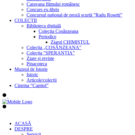
Caravana filmului românesc
Concurs ex-libris
Concursul național de proză scurtă ”Radu Rosetti”
COLECŢII
Biblioteca digitală
Colecţia Cosânzeana
Periodice
Ziarul CHIMISTUL
Colecția „COSÂNZEANA”
Colecția ”SPERANȚIA”
Ziare și reviste
Pinacoteca
Muzeul de Istorie
Istoric
Articole/colecții
Cinema “Capitol”
ACASĂ
DESPRE
Servicii