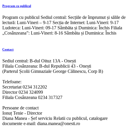
Program cu publicul
Program cu publicul Sediul central: Secțiile de împrumut și sălile de
lectură: Luni-Vineri – 9-17 Secția de Internet: Luni-Vineri: 9-17
Ludoteca: Luni-Vineri: 09-17 Sâmbăta și Duminica: Închis Filiala
„Cosânzeana”: Luni-Vineri: 8-16 Sâmbăta și Duminica: Închis
Contact
Sediul central: B-dul Oituz 13A - Onești
Filiala Cosânzeana: B-dul Republicii 43 - Onești
(Parterul Școlii Gimnaziale George Călinescu, Corp B)
Telefoane:
Secretariat 0234 312202
Director 0234 324099
Filiala Cosânzeana 0234 317327
Persoane de contact
Ionuț Tenie - Director
Diana Manea - Șef serviciu Relatii cu publicul, catalogare
documente e-mail: diana.manea@onesti.ro