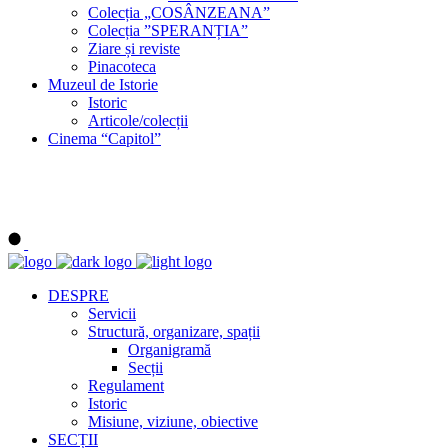
Colecția „COSÂNZEANA”
Colecția ”SPERANȚIA”
Ziare și reviste
Pinacoteca
Muzeul de Istorie
Istoric
Articole/colecții
Cinema “Capitol”
DESPRE
Servicii
Structură, organizare, spații
Organigramă
Secții
Regulament
Istoric
Misiune, viziune, obiective
SECȚII