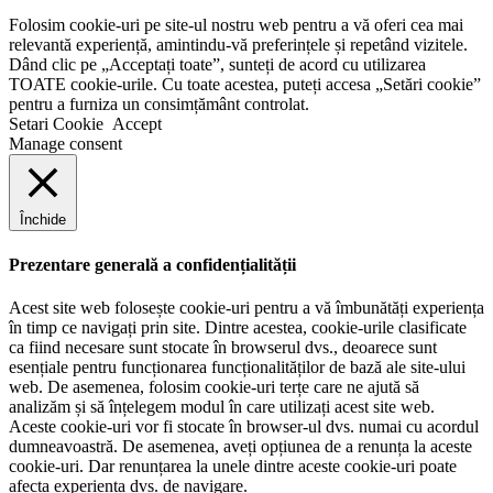
Folosim cookie-uri pe site-ul nostru web pentru a vă oferi cea mai
relevantă experiență, amintindu-vă preferințele și repetând vizitele.
Dând clic pe „Acceptați toate”, sunteți de acord cu utilizarea
TOATE cookie-urile. Cu toate acestea, puteți accesa „Setări cookie”
pentru a furniza un consimțământ controlat.
Setari Cookie
Accept
Manage consent
Închide
Prezentare generală a confidențialității
Acest site web folosește cookie-uri pentru a vă îmbunătăți experiența
în timp ce navigați prin site. Dintre acestea, cookie-urile clasificate
ca fiind necesare sunt stocate în browserul dvs., deoarece sunt
esențiale pentru funcționarea funcționalităților de bază ale site-ului
web. De asemenea, folosim cookie-uri terțe care ne ajută să
analizăm și să înțelegem modul în care utilizați acest site web.
Aceste cookie-uri vor fi stocate în browser-ul dvs. numai cu acordul
dumneavoastră. De asemenea, aveți opțiunea de a renunța la aceste
cookie-uri. Dar renunțarea la unele dintre aceste cookie-uri poate
afecta experiența dvs. de navigare.