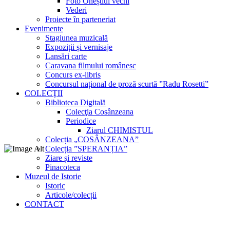
Foto Oneștiul vechi
Vederi
Proiecte în parteneriat
Evenimente
Stagiunea muzicală
Expoziții și vernisaje
Lansări carte
Caravana filmului românesc
Concurs ex-libris
Concursul național de proză scurtă ”Radu Rosetti”
COLECŢII
Biblioteca Digitală
Colecţia Cosânzeana
Periodice
Ziarul CHIMISTUL
Colecția „COSÂNZEANA”
Colecția ”SPERANȚIA”
Ziare și reviste
Pinacoteca
Muzeul de Istorie
Istoric
Articole/colecții
CONTACT