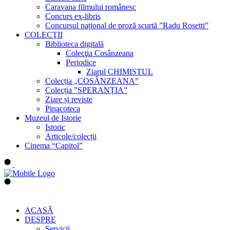
Caravana filmului românesc
Concurs ex-libris
Concursul național de proză scurtă ”Radu Rosetti”
COLECŢII
Biblioteca digitală
Colecţia Cosânzeana
Periodice
Ziarul CHIMISTUL
Colecția „COSÂNZEANA”
Colecția ”SPERANȚIA”
Ziare și reviste
Pinacoteca
Muzeul de Istorie
Istoric
Articole/colecții
Cinema “Capitol”
ACASĂ
DESPRE
Servicii