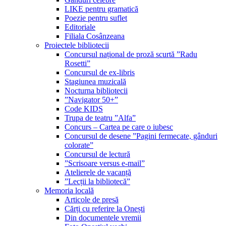
LIKE pentru gramatică
Poezie pentru suflet
Editoriale
Filiala Cosânzeana
Proiectele bibliotecii
Concursul național de proză scurtă ”Radu
Rosetti”
Concursul de ex-libris
Stagiunea muzicală
Nocturna bibliotecii
”Navigator 50+”
Code KIDS
Trupa de teatru ”Alfa”
Concurs – Cartea pe care o iubesc
Concursul de desene ”Pagini fermecate, gânduri
colorate”
Concursul de lectură
”Scrisoare versus e-mail”
Atelierele de vacanță
”Lecții la bibliotecă”
Memoria locală
Articole de presă
Cărți cu referire la Onești
Din documentele vremii