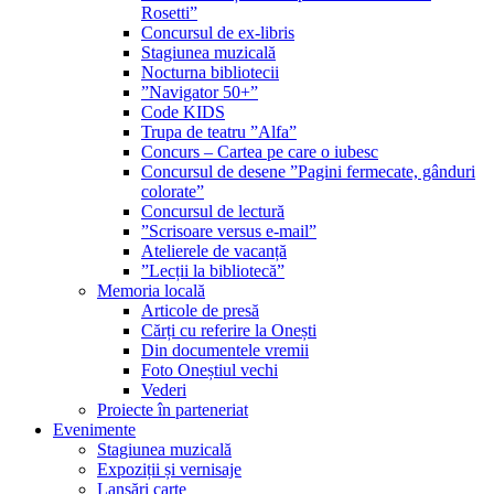
Rosetti”
Concursul de ex-libris
Stagiunea muzicală
Nocturna bibliotecii
”Navigator 50+”
Code KIDS
Trupa de teatru ”Alfa”
Concurs – Cartea pe care o iubesc
Concursul de desene ”Pagini fermecate, gânduri
colorate”
Concursul de lectură
”Scrisoare versus e-mail”
Atelierele de vacanță
”Lecții la bibliotecă”
Memoria locală
Articole de presă
Cărți cu referire la Onești
Din documentele vremii
Foto Oneștiul vechi
Vederi
Proiecte în parteneriat
Evenimente
Stagiunea muzicală
Expoziții și vernisaje
Lansări carte