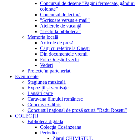
Concursul de desene ”Pagini fermecate, gânduri
colorate”
Concursul de lectură
”Scrisoare versus e-mail”
Atelierele de vacanță
”Lecții la bibliotecă”
Memoria locală
Articole de presă
Cărți cu referire la Onești
Din documentele vremii
Foto Oneștiul vechi
Vederi
Proiecte în parteneriat
Evenimente
Stagiunea muzicală
Expoziții și vernisaje
Lansări carte
Caravana filmului românesc
Concurs ex-libris
Concursul național de proză scurtă ”Radu Rosetti”
COLECŢII
Biblioteca digitală
Colecţia Cosânzeana
Periodice
Ziarul CHIMISTUL