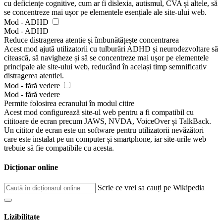
cu deficiențe cognitive, cum ar fi dislexia, autismul, CVA și altele, să
se concentreze mai ușor pe elementele esențiale ale site-ului web.
Mod - ADHD
Mod - ADHD
Reduce distragerea atentie și îmbunătățește concentrarea
Acest mod ajută utilizatorii cu tulburări ADHD și neurodezvoltare să
citească, să navigheze și să se concentreze mai ușor pe elementele
principale ale site-ului web, reducând în același timp semnificativ
distragerea atentiei.
Mod - fără vedere
Mod - fără vedere
Permite folosirea ecranului în modul citire
Acest mod configurează site-ul web pentru a fi compatibil cu
cititoare de ecran precum JAWS, NVDA, VoiceOver și TalkBack.
Un cititor de ecran este un software pentru utilizatorii nevăzători
care este instalat pe un computer și smartphone, iar site-urile web
trebuie să fie compatibile cu acesta.
Dicționar online
Scrie ce vrei sa cauți pe Wikipedia
Lizibilitate