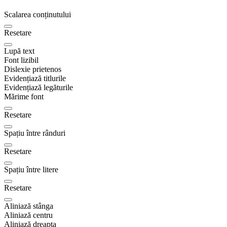
Scalarea conținutului
Resetare
Lupă text
Font lizibil
Dislexie prietenos
Evidențiază titlurile
Evidențiază legăturile
Mărime font
Resetare
Spațiu între rânduri
Resetare
Spațiu între litere
Resetare
Aliniază stânga
Aliniază centru
Aliniază dreapta