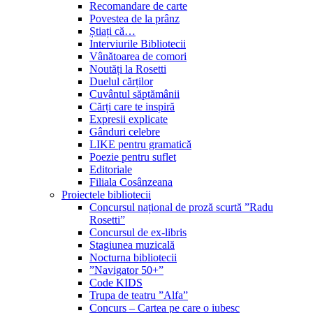
Recomandare de carte
Povestea de la prânz
Știați că…
Interviurile Bibliotecii
Vânătoarea de comori
Noutăți la Rosetti
Duelul cărților
Cuvântul săptămânii
Cărți care te inspiră
Expresii explicate
Gânduri celebre
LIKE pentru gramatică
Poezie pentru suflet
Editoriale
Filiala Cosânzeana
Proiectele bibliotecii
Concursul național de proză scurtă ”Radu
Rosetti”
Concursul de ex-libris
Stagiunea muzicală
Nocturna bibliotecii
”Navigator 50+”
Code KIDS
Trupa de teatru ”Alfa”
Concurs – Cartea pe care o iubesc