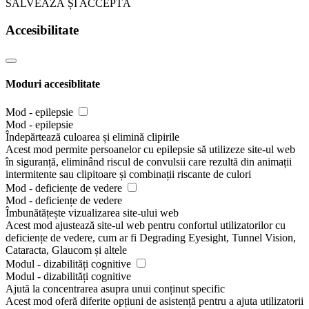
SALVEAZĂ ȘI ACCEPTĂ
Accesibilitate
Moduri accesiblitate
Mod - epilepsie
Mod - epilepsie
Îndepărtează culoarea și elimină clipirile
Acest mod permite persoanelor cu epilepsie să utilizeze site-ul web
în siguranță, eliminând riscul de convulsii care rezultă din animații
intermitente sau clipitoare și combinații riscante de culori
Mod - deficiențe de vedere
Mod - deficiențe de vedere
Îmbunătățește vizualizarea site-ului web
Acest mod ajustează site-ul web pentru confortul utilizatorilor cu
deficiențe de vedere, cum ar fi Degrading Eyesight, Tunnel Vision,
Cataracta, Glaucom și altele
Modul - dizabilități cognitive
Modul - dizabilități cognitive
Ajută la concentrarea asupra unui conținut specific
Acest mod oferă diferite opțiuni de asistență pentru a ajuta utilizatorii