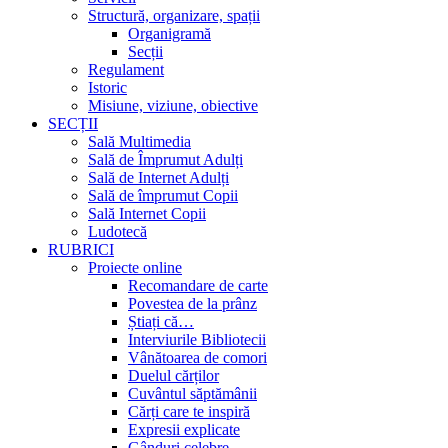
Structură, organizare, spații
Organigramă
Secții
Regulament
Istoric
Misiune, viziune, obiective
SECȚII
Sală Multimedia
Sală de Împrumut Adulți
Sală de Internet Adulți
Sală de împrumut Copii
Sală Internet Copii
Ludotecă
RUBRICI
Proiecte online
Recomandare de carte
Povestea de la prânz
Știați că…
Interviurile Bibliotecii
Vânătoarea de comori
Duelul cărților
Cuvântul săptămânii
Cărți care te inspiră
Expresii explicate
Gânduri celebre