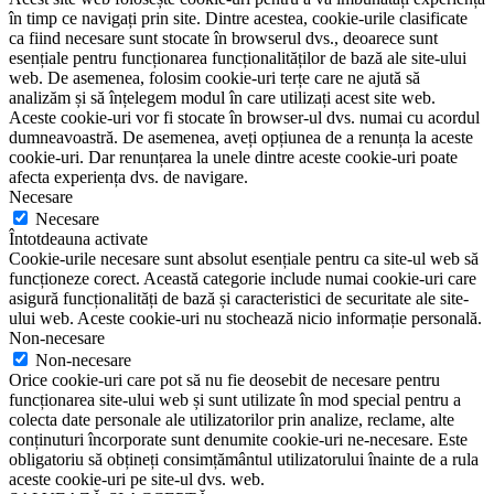
în timp ce navigați prin site. Dintre acestea, cookie-urile clasificate
ca fiind necesare sunt stocate în browserul dvs., deoarece sunt
esențiale pentru funcționarea funcționalităților de bază ale site-ului
web. De asemenea, folosim cookie-uri terțe care ne ajută să
analizăm și să înțelegem modul în care utilizați acest site web.
Aceste cookie-uri vor fi stocate în browser-ul dvs. numai cu acordul
dumneavoastră. De asemenea, aveți opțiunea de a renunța la aceste
cookie-uri. Dar renunțarea la unele dintre aceste cookie-uri poate
afecta experiența dvs. de navigare.
Necesare
Necesare
Întotdeauna activate
Cookie-urile necesare sunt absolut esențiale pentru ca site-ul web să
funcționeze corect. Această categorie include numai cookie-uri care
asigură funcționalități de bază și caracteristici de securitate ale site-
ului web. Aceste cookie-uri nu stochează nicio informație personală.
Non-necesare
Non-necesare
Orice cookie-uri care pot să nu fie deosebit de necesare pentru
funcționarea site-ului web și sunt utilizate în mod special pentru a
colecta date personale ale utilizatorilor prin analize, reclame, alte
conținuturi încorporate sunt denumite cookie-uri ne-necesare. Este
obligatoriu să obțineți consimțământul utilizatorului înainte de a rula
aceste cookie-uri pe site-ul dvs. web.