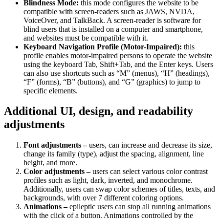
Blindness Mode:
this mode configures the website to be
compatible with screen-readers such as JAWS, NVDA,
VoiceOver, and TalkBack. A screen-reader is software for
blind users that is installed on a computer and smartphone,
and websites must be compatible with it.
Keyboard Navigation Profile (Motor-Impaired):
this
profile enables motor-impaired persons to operate the website
using the keyboard Tab, Shift+Tab, and the Enter keys. Users
can also use shortcuts such as “M” (menus), “H” (headings),
“F” (forms), “B” (buttons), and “G” (graphics) to jump to
specific elements.
Additional UI, design, and readability
adjustments
Font adjustments –
users, can increase and decrease its size,
change its family (type), adjust the spacing, alignment, line
height, and more.
Color adjustments –
users can select various color contrast
profiles such as light, dark, inverted, and monochrome.
Additionally, users can swap color schemes of titles, texts, and
backgrounds, with over 7 different coloring options.
Animations –
epileptic users can stop all running animations
with the click of a button. Animations controlled by the