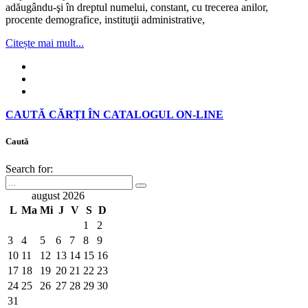
adăugându-şi în dreptul numelui, constant, cu trecerea anilor,
procente demografice, instituţii administrative,
Citește mai mult...
CAUTĂ CĂRȚI ÎN CATALOGUL ON-LINE
Caută
Search for:
august 2026
L
Ma
Mi
J
V
S
D
1
2
3
4
5
6
7
8
9
10
11
12
13
14
15
16
17
18
19
20
21
22
23
24
25
26
27
28
29
30
31