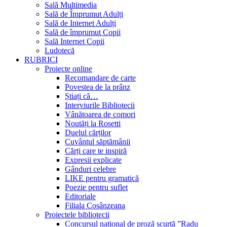
Sală Multimedia
Sală de Împrumut Adulți
Sală de Internet Adulți
Sală de împrumut Copii
Sală Internet Copii
Ludotecă
RUBRICI
Proiecte online
Recomandare de carte
Povestea de la prânz
Știați că…
Interviurile Bibliotecii
Vânătoarea de comori
Noutăți la Rosetti
Duelul cărților
Cuvântul săptămânii
Cărți care te inspiră
Expresii explicate
Gânduri celebre
LIKE pentru gramatică
Poezie pentru suflet
Editoriale
Filiala Cosânzeana
Proiectele bibliotecii
Concursul național de proză scurtă ”Radu