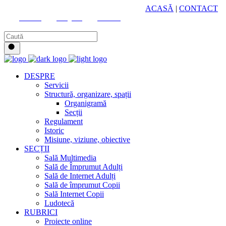
HUB CULTURAL ZONAL
ACASĂ
|
CONTACT
Youtube
Instagram
Facebook
DESPRE
Servicii
Structură, organizare, spații
Organigramă
Secții
Regulament
Istoric
Misiune, viziune, obiective
SECȚII
Sală Multimedia
Sală de Împrumut Adulți
Sală de Internet Adulți
Sală de împrumut Copii
Sală Internet Copii
Ludotecă
RUBRICI
Proiecte online