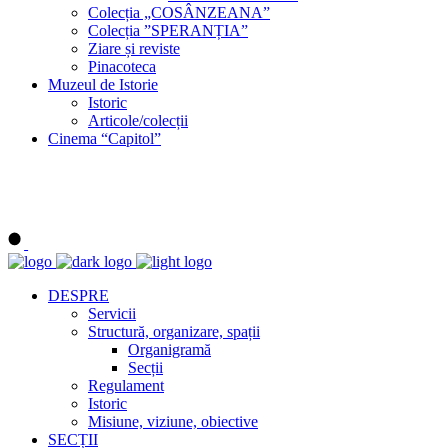
Colecția „COSÂNZEANA”
Colecția ”SPERANȚIA”
Ziare și reviste
Pinacoteca
Muzeul de Istorie
Istoric
Articole/colecții
Cinema “Capitol”
DESPRE
Servicii
Structură, organizare, spații
Organigramă
Secții
Regulament
Istoric
Misiune, viziune, obiective
SECȚII