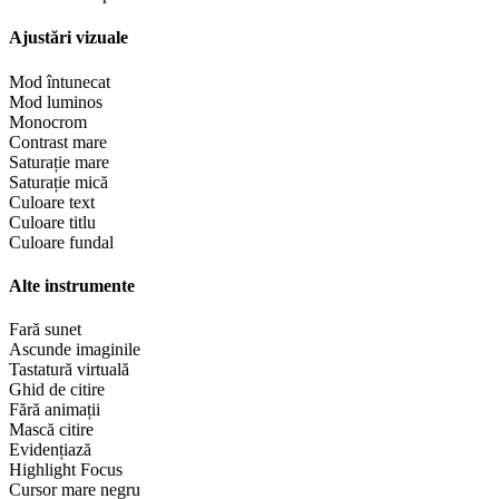
Ajustări vizuale
Mod întunecat
Mod luminos
Monocrom
Contrast mare
Saturație mare
Saturație mică
Culoare text
Culoare titlu
Culoare fundal
Alte instrumente
Fară sunet
Ascunde imaginile
Tastatură virtuală
Ghid de citire
Fără animații
Mască citire
Evidențiază
Highlight Focus
Cursor mare negru