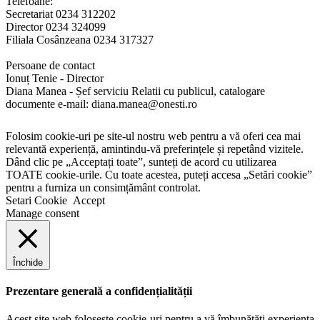
Telefoane:
Secretariat 0234 312202
Director 0234 324099
Filiala Cosânzeana 0234 317327
Persoane de contact
Ionuț Tenie - Director
Diana Manea - Șef serviciu Relatii cu publicul, catalogare
documente e-mail: diana.manea@onesti.ro
Folosim cookie-uri pe site-ul nostru web pentru a vă oferi cea mai
relevantă experiență, amintindu-vă preferințele și repetând vizitele.
Dând clic pe „Acceptați toate”, sunteți de acord cu utilizarea
TOATE cookie-urile. Cu toate acestea, puteți accesa „Setări cookie”
pentru a furniza un consimțământ controlat.
Setari Cookie
Accept
Manage consent
Închide
Prezentare generală a confidențialității
Acest site web folosește cookie-uri pentru a vă îmbunătăți experiența