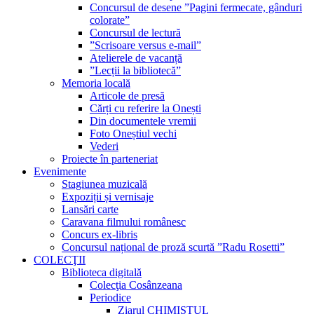
Concursul de desene ”Pagini fermecate, gânduri
colorate”
Concursul de lectură
”Scrisoare versus e-mail”
Atelierele de vacanță
”Lecții la bibliotecă”
Memoria locală
Articole de presă
Cărți cu referire la Onești
Din documentele vremii
Foto Oneștiul vechi
Vederi
Proiecte în parteneriat
Evenimente
Stagiunea muzicală
Expoziții și vernisaje
Lansări carte
Caravana filmului românesc
Concurs ex-libris
Concursul național de proză scurtă ”Radu Rosetti”
COLECŢII
Biblioteca digitală
Colecţia Cosânzeana
Periodice
Ziarul CHIMISTUL