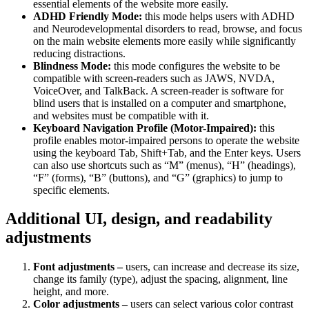
essential elements of the website more easily.
ADHD Friendly Mode:
this mode helps users with ADHD
and Neurodevelopmental disorders to read, browse, and focus
on the main website elements more easily while significantly
reducing distractions.
Blindness Mode:
this mode configures the website to be
compatible with screen-readers such as JAWS, NVDA,
VoiceOver, and TalkBack. A screen-reader is software for
blind users that is installed on a computer and smartphone,
and websites must be compatible with it.
Keyboard Navigation Profile (Motor-Impaired):
this
profile enables motor-impaired persons to operate the website
using the keyboard Tab, Shift+Tab, and the Enter keys. Users
can also use shortcuts such as “M” (menus), “H” (headings),
“F” (forms), “B” (buttons), and “G” (graphics) to jump to
specific elements.
Additional UI, design, and readability
adjustments
Font adjustments –
users, can increase and decrease its size,
change its family (type), adjust the spacing, alignment, line
height, and more.
Color adjustments –
users can select various color contrast