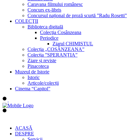
Caravana filmului românesc
Concurs ex-libris
Concursul național de proză scurtă ”Radu Rosetti”
COLECŢII
Biblioteca digitală
Colecţia Cosânzeana
Periodice
Ziarul CHIMISTUL
Colecția „COSÂNZEANA”
Colecția ”SPERANȚIA”
Ziare și reviste
Pinacoteca
Muzeul de Istorie
Istoric
Articole/colecții
Cinema “Capitol”
ACASĂ
DESPRE
Servicii