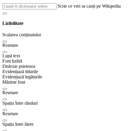
Scrie ce vrei sa cauți pe Wikipedia
Lizibilitate
Scalarea conținutului
Resetare
Lupă text
Font lizibil
Dislexie prietenos
Evidențiază titlurile
Evidențiază legăturile
Mărime font
Resetare
Spațiu între rânduri
Resetare
Spațiu între litere