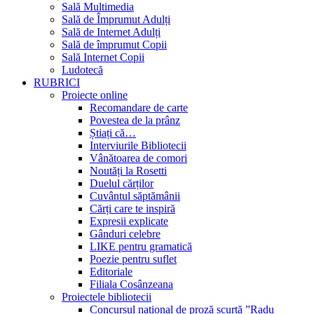
Sală Multimedia
Sală de Împrumut Adulți
Sală de Internet Adulți
Sală de împrumut Copii
Sală Internet Copii
Ludotecă
RUBRICI
Proiecte online
Recomandare de carte
Povestea de la prânz
Știați că…
Interviurile Bibliotecii
Vânătoarea de comori
Noutăți la Rosetti
Duelul cărților
Cuvântul săptămânii
Cărți care te inspiră
Expresii explicate
Gânduri celebre
LIKE pentru gramatică
Poezie pentru suflet
Editoriale
Filiala Cosânzeana
Proiectele bibliotecii
Concursul național de proză scurtă ”Radu