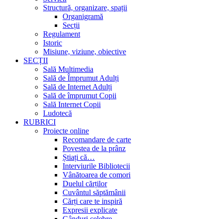
Structură, organizare, spații
Organigramă
Secții
Regulament
Istoric
Misiune, viziune, obiective
SECȚII
Sală Multimedia
Sală de Împrumut Adulți
Sală de Internet Adulți
Sală de împrumut Copii
Sală Internet Copii
Ludotecă
RUBRICI
Proiecte online
Recomandare de carte
Povestea de la prânz
Știați că…
Interviurile Bibliotecii
Vânătoarea de comori
Duelul cărților
Cuvântul săptămânii
Cărți care te inspiră
Expresii explicate
Gânduri celebre