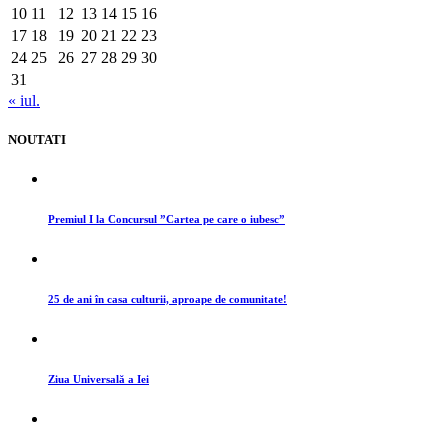
10
11
12
13
14
15
16
17
18
19
20
21
22
23
24
25
26
27
28
29
30
31
« iul.
NOUTATI
Premiul I la Concursul ”Cartea pe care o iubesc”
25 de ani în casa culturii, aproape de comunitate!
Ziua Universală a Iei