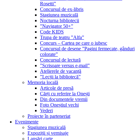
Rosetti”
Concursul de ex-libris
Stagiunea muzicală
Nocturna bibliotecii
”Navigator 50+”
Code KIDS
Trupa de teatru ”Alfa”
Concurs – Cartea pe care o iubesc
Concursul de desene ”Pagini fermecate, gânduri
colorate”
Concursul de lectură
”Scrisoare versus e-mail”
Atelierele de vacanță
”Lecții la bibliotecă”
Memoria locală
Articole de presă
Cărți cu referire la Onești
Din documentele vremii
Foto Oneștiul vechi
Vederi
Proiecte în parteneriat
Evenimente
Stagiunea muzicală
Expoziții și vernisaje
Lansări carte