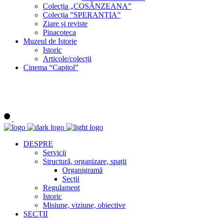
Colecția „COSÂNZEANA”
Colecția ”SPERANȚIA”
Ziare și reviste
Pinacoteca
Muzeul de Istorie
Istoric
Articole/colecții
Cinema “Capitol”
DESPRE
Servicii
Structură, organizare, spații
Organigramă
Secții
Regulament
Istoric
Misiune, viziune, obiective
SECȚII