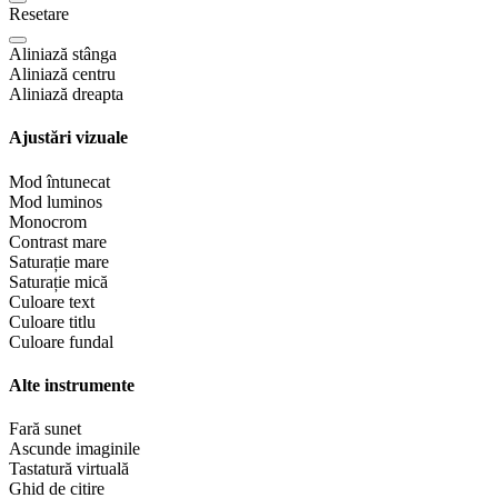
Resetare
Aliniază stânga
Aliniază centru
Aliniază dreapta
Ajustări vizuale
Mod întunecat
Mod luminos
Monocrom
Contrast mare
Saturație mare
Saturație mică
Culoare text
Culoare titlu
Culoare fundal
Alte instrumente
Fară sunet
Ascunde imaginile
Tastatură virtuală
Ghid de citire