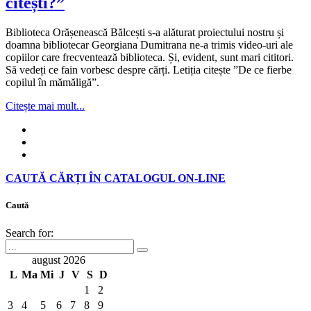
citești?”
Biblioteca Orășenească Bălcești s-a alăturat proiectului nostru și
doamna bibliotecar Georgiana Dumitrana ne-a trimis video-uri ale
copiilor care frecventează biblioteca. Și, evident, sunt mari cititori.
Să vedeți ce fain vorbesc despre cărți. Letiția citește ”De ce fierbe
copilul în mămăligă”.
Citește mai mult...
CAUTĂ CĂRȚI ÎN CATALOGUL ON-LINE
Caută
Search for:
august 2026
L
Ma
Mi
J
V
S
D
1
2
3
4
5
6
7
8
9