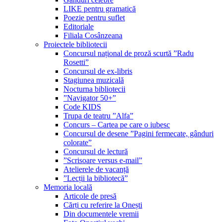
LIKE pentru gramatică
Poezie pentru suflet
Editoriale
Filiala Cosânzeana
Proiectele bibliotecii
Concursul național de proză scurtă ”Radu
Rosetti”
Concursul de ex-libris
Stagiunea muzicală
Nocturna bibliotecii
”Navigator 50+”
Code KIDS
Trupa de teatru ”Alfa”
Concurs – Cartea pe care o iubesc
Concursul de desene ”Pagini fermecate, gânduri
colorate”
Concursul de lectură
”Scrisoare versus e-mail”
Atelierele de vacanță
”Lecții la bibliotecă”
Memoria locală
Articole de presă
Cărți cu referire la Onești
Din documentele vremii