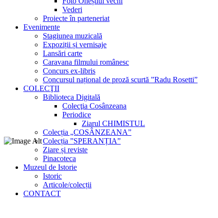
Foto Oneștiul vechi
Vederi
Proiecte în parteneriat
Evenimente
Stagiunea muzicală
Expoziții și vernisaje
Lansări carte
Caravana filmului românesc
Concurs ex-libris
Concursul național de proză scurtă ”Radu Rosetti”
COLECŢII
Biblioteca Digitală
Colecţia Cosânzeana
Periodice
Ziarul CHIMISTUL
Colecția „COSÂNZEANA”
Colecția ”SPERANȚIA”
Ziare și reviste
Pinacoteca
Muzeul de Istorie
Istoric
Articole/colecții
CONTACT