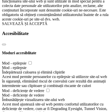
funcționarea site-ului web și sunt utilizate în mod special pentru a
colecta date personale ale utilizatorilor prin analize, reclame, alte
conținuturi încorporate sunt denumite cookie-uri ne-necesare. Este
obligatoriu să obțineți consimțământul utilizatorului înainte de a rula
aceste cookie-uri pe site-ul dvs. web.
SALVEAZĂ ȘI ACCEPTĂ
Accesibilitate
Moduri accesiblitate
Mod - epilepsie
Mod - epilepsie
Îndepărtează culoarea și elimină clipirile
Acest mod permite persoanelor cu epilepsie să utilizeze site-ul web
în siguranță, eliminând riscul de convulsii care rezultă din animații
intermitente sau clipitoare și combinații riscante de culori
Mod - deficiențe de vedere
Mod - deficiențe de vedere
Îmbunătățește vizualizarea site-ului web
Acest mod ajustează site-ul web pentru confortul utilizatorilor cu
deficiențe de vedere, cum ar fi Degrading Eyesight, Tunnel Vision,