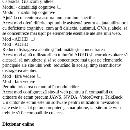
Cataracta, Glaucom și altele
Modul - dizabilități cognitive
Modul - dizabilități cognitive
Ajută la concentrarea asupra unui conținut specific
Acest mod oferă diferite opțiuni de asistență pentru a ajuta utilizatorii
cu deficiențe cognitive, cum ar fi dislexia, autismul, CVA și altele, să
se concentreze mai ușor pe elementele esențiale ale site-ului web.
Mod - ADHD
Mod - ADHD
Reduce distragerea atentie și îmbunătățește concentrarea
Acest mod ajută utilizatorii cu tulburări ADHD și neurodezvoltare să
citească, să navigheze și să se concentreze mai ușor pe elementele
principale ale site-ului web, reducând în același timp semnificativ
distragerea atentiei.
Mod - fără vedere
Mod - fără vedere
Permite folosirea ecranului în modul citire
Acest mod configurează site-ul web pentru a fi compatibil cu
cititoare de ecran precum JAWS, NVDA, VoiceOver și TalkBack.
Un cititor de ecran este un software pentru utilizatorii nevăzători
care este instalat pe un computer și smartphone, iar site-urile web
trebuie să fie compatibile cu acesta.
Dicționar online