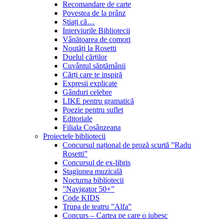
Recomandare de carte
Povestea de la prânz
Știați că…
Interviurile Bibliotecii
Vânătoarea de comori
Noutăți la Rosetti
Duelul cărților
Cuvântul săptămânii
Cărți care te inspiră
Expresii explicate
Gânduri celebre
LIKE pentru gramatică
Poezie pentru suflet
Editoriale
Filiala Cosânzeana
Proiectele bibliotecii
Concursul național de proză scurtă ”Radu
Rosetti”
Concursul de ex-libris
Stagiunea muzicală
Nocturna bibliotecii
”Navigator 50+”
Code KIDS
Trupa de teatru ”Alfa”
Concurs – Cartea pe care o iubesc