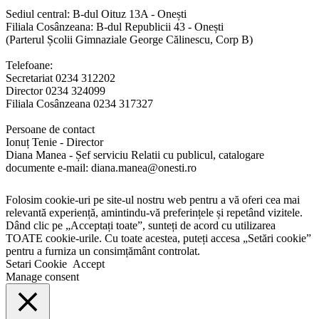
Sediul central: B-dul Oituz 13A - Onești
Filiala Cosânzeana: B-dul Republicii 43 - Onești
(Parterul Școlii Gimnaziale George Călinescu, Corp B)
Telefoane:
Secretariat 0234 312202
Director 0234 324099
Filiala Cosânzeana 0234 317327
Persoane de contact
Ionuț Tenie - Director
Diana Manea - Șef serviciu Relatii cu publicul, catalogare
documente e-mail: diana.manea@onesti.ro
Folosim cookie-uri pe site-ul nostru web pentru a vă oferi cea mai
relevantă experiență, amintindu-vă preferințele și repetând vizitele.
Dând clic pe „Acceptați toate”, sunteți de acord cu utilizarea
TOATE cookie-urile. Cu toate acestea, puteți accesa „Setări cookie”
pentru a furniza un consimțământ controlat.
Setari Cookie
Accept
Manage consent