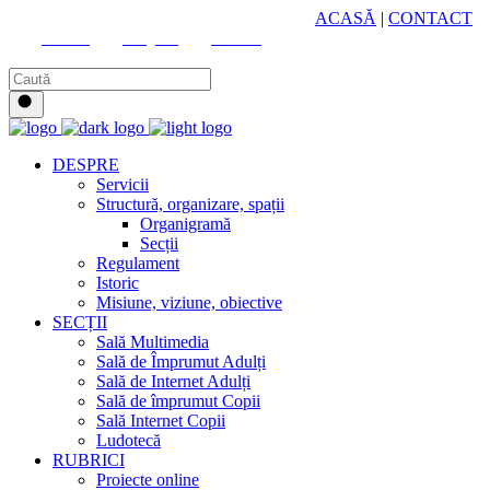
HUB CULTURAL ZONAL
ACASĂ
|
CONTACT
Youtube
Instagram
Facebook
DESPRE
Servicii
Structură, organizare, spații
Organigramă
Secții
Regulament
Istoric
Misiune, viziune, obiective
SECȚII
Sală Multimedia
Sală de Împrumut Adulți
Sală de Internet Adulți
Sală de împrumut Copii
Sală Internet Copii
Ludotecă
RUBRICI
Proiecte online