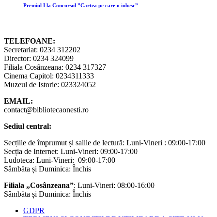
Premiul I la Concursul ”Cartea pe care o iubesc”
TELEFOANE:
Secretariat: 0234 312202
Director: 0234 324099
Filiala Cosânzeana: 0234 317327
Cinema Capitol: 0234311333
Muzeul de Istorie: 023324052
EMAIL:
contact@bibliotecaonesti.ro
Sediul central:
Secțiile de împrumut și salile de lectură: Luni-Vineri : 09:00-17:00
Secția de Internet: Luni-Vineri: 09:00-17:00
Ludoteca: Luni-Vineri: 09:00-17:00
Sâmbăta și Duminica: Închis
Filiala „Cosânzeana”
: Luni-Vineri: 08:00-16:00
Sâmbăta și Duminica: Închis
GDPR