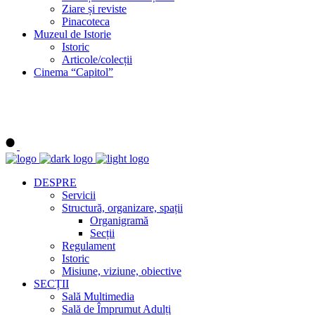
Ziare și reviste
Pinacoteca
Muzeul de Istorie
Istoric
Articole/colecții
Cinema “Capitol”
DESPRE
Servicii
Structură, organizare, spații
Organigramă
Secții
Regulament
Istoric
Misiune, viziune, obiective
SECȚII
Sală Multimedia
Sală de Împrumut Adulți