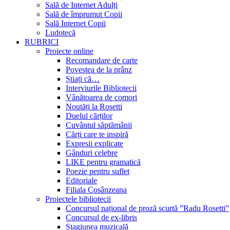
Sală de Internet Adulți
Sală de împrumut Copii
Sală Internet Copii
Ludotecă
RUBRICI
Proiecte online
Recomandare de carte
Povestea de la prânz
Știați că…
Interviurile Bibliotecii
Vânătoarea de comori
Noutăți la Rosetti
Duelul cărților
Cuvântul săptămânii
Cărți care te inspiră
Expresii explicate
Gânduri celebre
LIKE pentru gramatică
Poezie pentru suflet
Editoriale
Filiala Cosânzeana
Proiectele bibliotecii
Concursul național de proză scurtă ”Radu Rosetti”
Concursul de ex-libris
Stagiunea muzicală