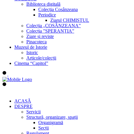
Biblioteca digitală
Colecţia Cosânzeana
Periodice
Ziarul CHIMISTUL
Colecția „COSÂNZEANA”
Colecția ”SPERANȚIA”
Ziare și reviste
Pinacoteca
Muzeul de Istorie
Istoric
Articole/colecții
Cinema “Capitol”
ACASĂ
DESPRE
Servicii
Structură, organizare, spații
Organigramă
Secții
Regulament