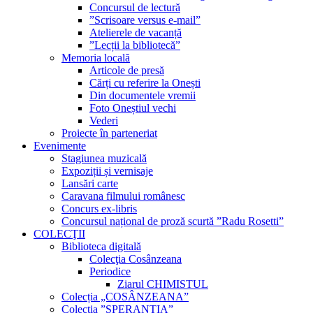
Concursul de lectură
”Scrisoare versus e-mail”
Atelierele de vacanță
”Lecții la bibliotecă”
Memoria locală
Articole de presă
Cărți cu referire la Onești
Din documentele vremii
Foto Oneștiul vechi
Vederi
Proiecte în parteneriat
Evenimente
Stagiunea muzicală
Expoziții și vernisaje
Lansări carte
Caravana filmului românesc
Concurs ex-libris
Concursul național de proză scurtă ”Radu Rosetti”
COLECŢII
Biblioteca digitală
Colecţia Cosânzeana
Periodice
Ziarul CHIMISTUL
Colecția „COSÂNZEANA”
Colecția ”SPERANȚIA”