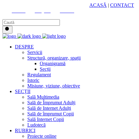
HUB CULTURAL ZONAL
ACASĂ
|
CONTACT
Youtube
Instagram
Facebook
DESPRE
Servicii
Structură, organizare, spații
Organigramă
Secții
Regulament
Istoric
Misiune, viziune, obiective
SECȚII
Sală Multimedia
Sală de Împrumut Adulți
Sală de Internet Adulți
Sală de împrumut Copii
Sală Internet Copii
Ludotecă
RUBRICI
Proiecte online