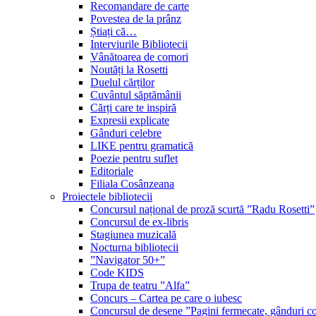
Recomandare de carte
Povestea de la prânz
Știați că…
Interviurile Bibliotecii
Vânătoarea de comori
Noutăți la Rosetti
Duelul cărților
Cuvântul săptămânii
Cărți care te inspiră
Expresii explicate
Gânduri celebre
LIKE pentru gramatică
Poezie pentru suflet
Editoriale
Filiala Cosânzeana
Proiectele bibliotecii
Concursul național de proză scurtă ”Radu Rosetti”
Concursul de ex-libris
Stagiunea muzicală
Nocturna bibliotecii
”Navigator 50+”
Code KIDS
Trupa de teatru ”Alfa”
Concurs – Cartea pe care o iubesc
Concursul de desene ”Pagini fermecate, gânduri co