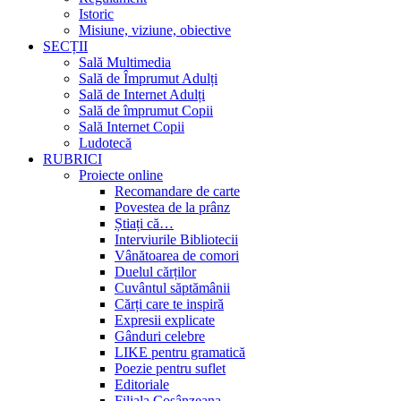
Istoric
Misiune, viziune, obiective
SECȚII
Sală Multimedia
Sală de Împrumut Adulți
Sală de Internet Adulți
Sală de împrumut Copii
Sală Internet Copii
Ludotecă
RUBRICI
Proiecte online
Recomandare de carte
Povestea de la prânz
Știați că…
Interviurile Bibliotecii
Vânătoarea de comori
Duelul cărților
Cuvântul săptămânii
Cărți care te inspiră
Expresii explicate
Gânduri celebre
LIKE pentru gramatică
Poezie pentru suflet
Editoriale
Filiala Cosânzeana