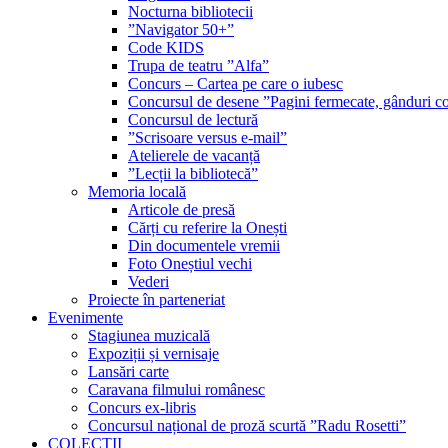
Nocturna bibliotecii
”Navigator 50+”
Code KIDS
Trupa de teatru ”Alfa”
Concurs – Cartea pe care o iubesc
Concursul de desene ”Pagini fermecate, gânduri co
Concursul de lectură
”Scrisoare versus e-mail”
Atelierele de vacanță
”Lecții la bibliotecă”
Memoria locală
Articole de presă
Cărți cu referire la Onești
Din documentele vremii
Foto Oneștiul vechi
Vederi
Proiecte în parteneriat
Evenimente
Stagiunea muzicală
Expoziții și vernisaje
Lansări carte
Caravana filmului românesc
Concurs ex-libris
Concursul național de proză scurtă ”Radu Rosetti”
COLECŢII