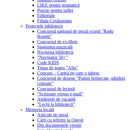
LIKE pentru gramatică
Poezie pentru suflet
Editoriale
Filiala Cosânzeana
Proiectele bibliotecii
Concursul național de proză scurtă ”Radu
Rosetti”
Concursul de ex-libris
Stagiunea muzicală
Nocturna bibliotecii
”Navigator 50+”
Code KIDS
Trupa de teatru ”Alfa”
Concurs – Cartea pe care o iubesc
Concursul de desene ”Pagini fermecate, gânduri
colorate”
Concursul de lectură
”Scrisoare versus e-mail”
Atelierele de vacanță
”Lecții la bibliotecă”
Memoria locală
Articole de presă
Cărți cu referire la Onești
Din documentele vremii