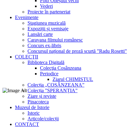
Foto Oneștiul vechi
Vederi
Proiecte în parteneriat
Evenimente
Stagiunea muzicală
Expoziții și vernisaje
Lansări carte
Caravana filmului românesc
Concurs ex-libris
Concursul național de proză scurtă ”Radu Rosetti”
COLECŢII
Biblioteca Digitală
Colecţia Cosânzeana
Periodice
Ziarul CHIMISTUL
Colecția „COSÂNZEANA”
Colecția ”SPERANȚIA”
Ziare și reviste
Pinacoteca
Muzeul de Istorie
Istoric
Articole/colecții
CONTACT