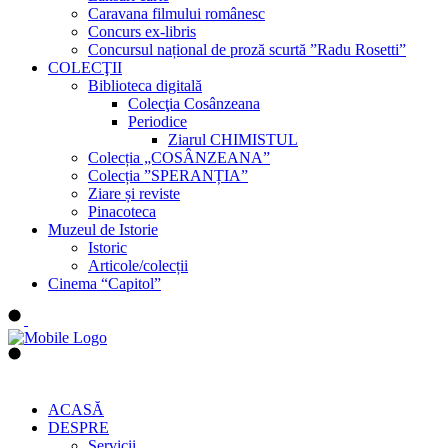
Caravana filmului românesc
Concurs ex-libris
Concursul național de proză scurtă ”Radu Rosetti”
COLECŢII
Biblioteca digitală
Colecţia Cosânzeana
Periodice
Ziarul CHIMISTUL
Colecția „COSÂNZEANA”
Colecția ”SPERANȚIA”
Ziare și reviste
Pinacoteca
Muzeul de Istorie
Istoric
Articole/colecții
Cinema “Capitol”
ACASĂ
DESPRE
Servicii