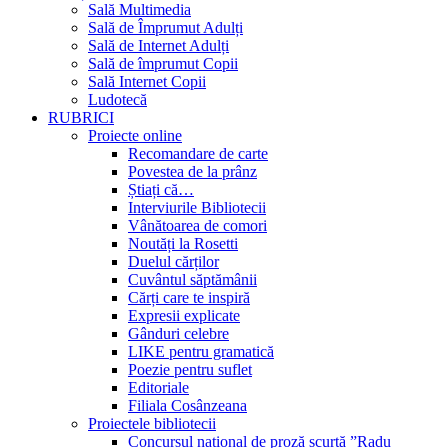
Sală Multimedia
Sală de Împrumut Adulți
Sală de Internet Adulți
Sală de împrumut Copii
Sală Internet Copii
Ludotecă
RUBRICI
Proiecte online
Recomandare de carte
Povestea de la prânz
Știați că…
Interviurile Bibliotecii
Vânătoarea de comori
Noutăți la Rosetti
Duelul cărților
Cuvântul săptămânii
Cărți care te inspiră
Expresii explicate
Gânduri celebre
LIKE pentru gramatică
Poezie pentru suflet
Editoriale
Filiala Cosânzeana
Proiectele bibliotecii
Concursul național de proză scurtă ”Radu