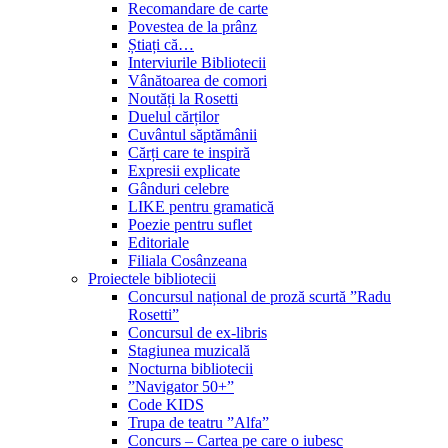
Recomandare de carte
Povestea de la prânz
Știați că…
Interviurile Bibliotecii
Vânătoarea de comori
Noutăți la Rosetti
Duelul cărților
Cuvântul săptămânii
Cărți care te inspiră
Expresii explicate
Gânduri celebre
LIKE pentru gramatică
Poezie pentru suflet
Editoriale
Filiala Cosânzeana
Proiectele bibliotecii
Concursul național de proză scurtă ”Radu
Rosetti”
Concursul de ex-libris
Stagiunea muzicală
Nocturna bibliotecii
”Navigator 50+”
Code KIDS
Trupa de teatru ”Alfa”
Concurs – Cartea pe care o iubesc