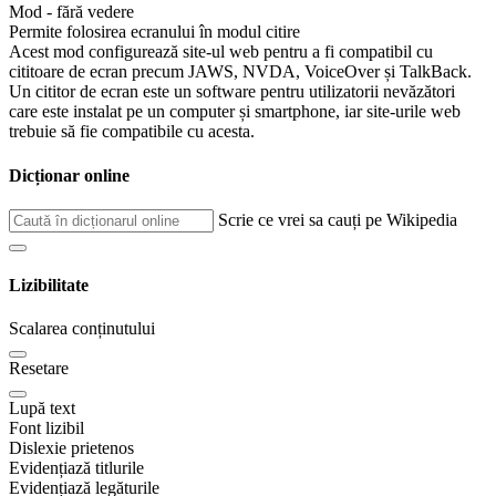
Mod - fără vedere
Permite folosirea ecranului în modul citire
Acest mod configurează site-ul web pentru a fi compatibil cu
cititoare de ecran precum JAWS, NVDA, VoiceOver și TalkBack.
Un cititor de ecran este un software pentru utilizatorii nevăzători
care este instalat pe un computer și smartphone, iar site-urile web
trebuie să fie compatibile cu acesta.
Dicționar online
Scrie ce vrei sa cauți pe Wikipedia
Lizibilitate
Scalarea conținutului
Resetare
Lupă text
Font lizibil
Dislexie prietenos
Evidențiază titlurile
Evidențiază legăturile