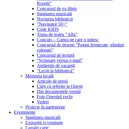
Rosetti”
Concursul de ex-libris
Stagiunea muzicală
Nocturna bibliotecii
”Navigator 50+”
Code KIDS
Trupa de teatru ”Alfa”
Concurs – Cartea pe care o iubesc
Concursul de desene ”Pagini fermecate, gânduri
colorate”
Concursul de lectură
”Scrisoare versus e-mail”
Atelierele de vacanță
”Lecții la bibliotecă”
Memoria locală
Articole de presă
Cărți cu referire la Onești
Din documentele vremii
Foto Oneștiul vechi
Vederi
Proiecte în parteneriat
Evenimente
Stagiunea muzicală
Expoziții și vernisaje
Lansări carte