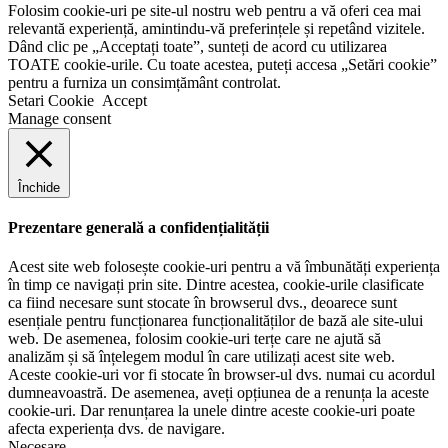
Folosim cookie-uri pe site-ul nostru web pentru a vă oferi cea mai
relevantă experiență, amintindu-vă preferințele și repetând vizitele.
Dând clic pe „Acceptați toate”, sunteți de acord cu utilizarea
TOATE cookie-urile. Cu toate acestea, puteți accesa „Setări cookie”
pentru a furniza un consimțământ controlat.
Setari Cookie
Accept
Manage consent
Închide
Prezentare generală a confidențialității
Acest site web folosește cookie-uri pentru a vă îmbunătăți experiența
în timp ce navigați prin site. Dintre acestea, cookie-urile clasificate
ca fiind necesare sunt stocate în browserul dvs., deoarece sunt
esențiale pentru funcționarea funcționalităților de bază ale site-ului
web. De asemenea, folosim cookie-uri terțe care ne ajută să
analizăm și să înțelegem modul în care utilizați acest site web.
Aceste cookie-uri vor fi stocate în browser-ul dvs. numai cu acordul
dumneavoastră. De asemenea, aveți opțiunea de a renunța la aceste
cookie-uri. Dar renunțarea la unele dintre aceste cookie-uri poate
afecta experiența dvs. de navigare.
Necesare