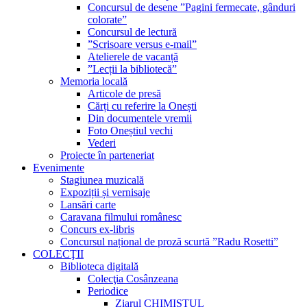
Concursul de desene ”Pagini fermecate, gânduri
colorate”
Concursul de lectură
”Scrisoare versus e-mail”
Atelierele de vacanță
”Lecții la bibliotecă”
Memoria locală
Articole de presă
Cărți cu referire la Onești
Din documentele vremii
Foto Oneștiul vechi
Vederi
Proiecte în parteneriat
Evenimente
Stagiunea muzicală
Expoziții și vernisaje
Lansări carte
Caravana filmului românesc
Concurs ex-libris
Concursul național de proză scurtă ”Radu Rosetti”
COLECŢII
Biblioteca digitală
Colecţia Cosânzeana
Periodice
Ziarul CHIMISTUL