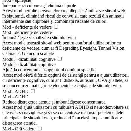
Mod - epilepsie
Îndepărtează culoarea și elimină clipirile
Acest mod permite persoanelor cu epilepsie să utilizeze site-ul web
în siguranță, eliminând riscul de convulsii care rezultă din animații
intermitente sau clipitoare și combinații riscante de culori
Mod - deficiențe de vedere
Mod - deficiențe de vedere
Îmbunătățește vizualizarea site-ului web
Acest mod ajustează site-ul web pentru confortul utilizatorilor cu
deficiențe de vedere, cum ar fi Degrading Eyesight, Tunnel Vision,
Cataracta, Glaucom și altele
Modul - dizabilități cognitive
Modul - dizabilități cognitive
Ajută la concentrarea asupra unui conținut specific
Acest mod oferă diferite opțiuni de asistență pentru a ajuta utilizatorii
cu deficiențe cognitive, cum ar fi dislexia, autismul, CVA și altele, să
se concentreze mai ușor pe elementele esențiale ale site-ului web.
Mod - ADHD
Mod - ADHD
Reduce distragerea atentie și îmbunătățește concentrarea
Acest mod ajută utilizatorii cu tulburări ADHD și neurodezvoltare să
citească, să navigheze și să se concentreze mai ușor pe elementele
principale ale site-ului web, reducând în același timp semnificativ
distragerea atentiei.
Mod - fără vedere