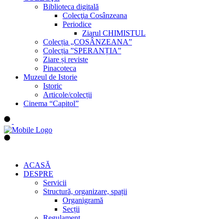
Biblioteca digitală
Colecţia Cosânzeana
Periodice
Ziarul CHIMISTUL
Colecția „COSÂNZEANA”
Colecția ”SPERANȚIA”
Ziare și reviste
Pinacoteca
Muzeul de Istorie
Istoric
Articole/colecții
Cinema “Capitol”
ACASĂ
DESPRE
Servicii
Structură, organizare, spații
Organigramă
Secții
Regulament