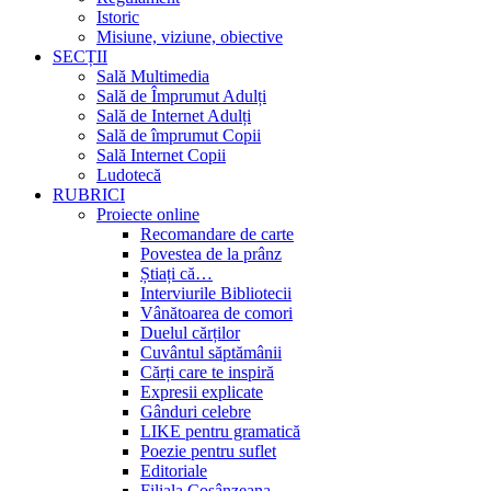
Istoric
Misiune, viziune, obiective
SECȚII
Sală Multimedia
Sală de Împrumut Adulți
Sală de Internet Adulți
Sală de împrumut Copii
Sală Internet Copii
Ludotecă
RUBRICI
Proiecte online
Recomandare de carte
Povestea de la prânz
Știați că…
Interviurile Bibliotecii
Vânătoarea de comori
Duelul cărților
Cuvântul săptămânii
Cărți care te inspiră
Expresii explicate
Gânduri celebre
LIKE pentru gramatică
Poezie pentru suflet
Editoriale
Filiala Cosânzeana