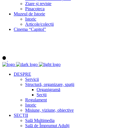
Ziare și reviste
Pinacoteca
Muzeul de Istorie
Istoric
Articole/colecții
Cinema “Capitol”
DESPRE
Servicii
Structură, organizare, spații
Organigramă
Secții
Regulament
Istoric
Misiune, viziune, obiective
SECȚII
Sală Multimedia
Sală de Împrumut Adulți