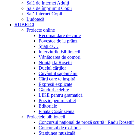
Sală de Internet Adulți
Sală de împrumut Copii
Sală Internet Copii
Ludotecă
RUBRICI
Proiecte online
Recomandare de carte
Povestea de la prânz
Știați că…
Interviurile Bibliotecii
Vânătoarea de comori
Noutăți la Rosetti
Duelul cărților
Cuvântul săptămânii
Cărți care te inspiră
Expresii explicate
Gânduri celebre
LIKE pentru gramatică
Poezie pentru suflet
Editoriale
Filiala Cosânzeana
Proiectele bibliotecii
Concursul național de proză scurtă ”Radu Rosetti”
Concursul de ex-libris
Stagiunea muzicală