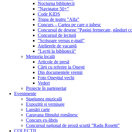
Nocturna bibliotecii
”Navigator 50+”
Code KIDS
Trupa de teatru ”Alfa”
Concurs – Cartea pe care o iubesc
Concursul de desene ”Pagini fermecate, gânduri co
Concursul de lectură
”Scrisoare versus e-mail”
Atelierele de vacanță
”Lecții la bibliotecă”
Memoria locală
Articole de presă
Cărți cu referire la Onești
Din documentele vremii
Foto Oneștiul vechi
Vederi
Proiecte în parteneriat
Evenimente
Stagiunea muzicală
Expoziții și vernisaje
Lansări carte
Caravana filmului românesc
Concurs ex-libris
Concursul național de proză scurtă ”Radu Rosetti”
COLECŢII