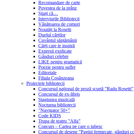
Recomandare de carte
Povestea de la prânz
Știați că…
Interviurile Bibliotecii
Vânătoarea de comori
Noutăți la Rosetti
Duelul cărților
Cuvântul săptămânii
Cărți care te inspiră
Expresii explicate
Gânduri celebre
LIKE pentru gramatică
Poezie pentru suflet
Editoriale
Filiala Cosânzeana
Proiectele bibliotecii
Concursul național de proză scurtă ”Radu Rosetti”
Concursul de ex-libris
Stagiunea muzicală
Nocturna bibliotecii
”Navigator 50+”
Code KIDS
Trupa de teatru ”Alfa”
Concurs – Cartea pe care o iubesc
Concursul de desene ”Pagini fermecate, gânduri co