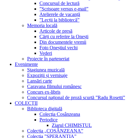
Concursul de lectură
”Scrisoare versus e-mail”
Atelierele de vacanță
”Lecții la bibliotecă”
Memoria locală
Articole de presă
Cărți cu referire la Onești
Din documentele vremii
Foto Oneștiul vechi
Vederi
Proiecte în parteneriat
Evenimente
Stagiunea muzicală
Expoziții și vernisaje
Lansări carte
Caravana filmului românesc
Concurs ex-libris
Concursul național de proză scurtă ”Radu Rosetti”
COLECŢII
Biblioteca digitală
Colecţia Cosânzeana
Periodice
Ziarul CHIMISTUL
Colecția „COSÂNZEANA”
Colecția ”SPERANȚIA”