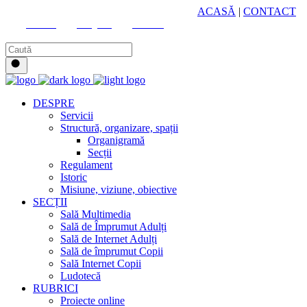
HUB CULTURAL ZONAL
ACASĂ
|
CONTACT
Youtube
Instagram
Facebook
DESPRE
Servicii
Structură, organizare, spații
Organigramă
Secții
Regulament
Istoric
Misiune, viziune, obiective
SECȚII
Sală Multimedia
Sală de Împrumut Adulți
Sală de Internet Adulți
Sală de împrumut Copii
Sală Internet Copii
Ludotecă
RUBRICI
Proiecte online