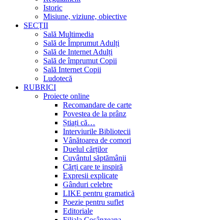
Istoric
Misiune, viziune, obiective
SECȚII
Sală Multimedia
Sală de Împrumut Adulți
Sală de Internet Adulți
Sală de împrumut Copii
Sală Internet Copii
Ludotecă
RUBRICI
Proiecte online
Recomandare de carte
Povestea de la prânz
Știați că…
Interviurile Bibliotecii
Vânătoarea de comori
Duelul cărților
Cuvântul săptămânii
Cărți care te inspiră
Expresii explicate
Gânduri celebre
LIKE pentru gramatică
Poezie pentru suflet
Editoriale
Filiala Cosânzeana