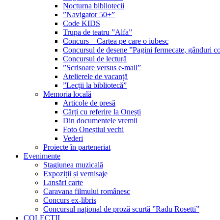
Nocturna bibliotecii
”Navigator 50+”
Code KIDS
Trupa de teatru ”Alfa”
Concurs – Cartea pe care o iubesc
Concursul de desene ”Pagini fermecate, gânduri co
Concursul de lectură
”Scrisoare versus e-mail”
Atelierele de vacanță
”Lecții la bibliotecă”
Memoria locală
Articole de presă
Cărți cu referire la Onești
Din documentele vremii
Foto Oneștiul vechi
Vederi
Proiecte în parteneriat
Evenimente
Stagiunea muzicală
Expoziții și vernisaje
Lansări carte
Caravana filmului românesc
Concurs ex-libris
Concursul național de proză scurtă ”Radu Rosetti”
COLECŢII