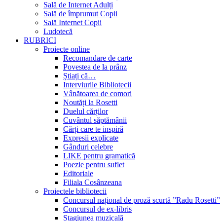
Sală de Internet Adulți
Sală de împrumut Copii
Sală Internet Copii
Ludotecă
RUBRICI
Proiecte online
Recomandare de carte
Povestea de la prânz
Știați că…
Interviurile Bibliotecii
Vânătoarea de comori
Noutăți la Rosetti
Duelul cărților
Cuvântul săptămânii
Cărți care te inspiră
Expresii explicate
Gânduri celebre
LIKE pentru gramatică
Poezie pentru suflet
Editoriale
Filiala Cosânzeana
Proiectele bibliotecii
Concursul național de proză scurtă ”Radu Rosetti”
Concursul de ex-libris
Stagiunea muzicală