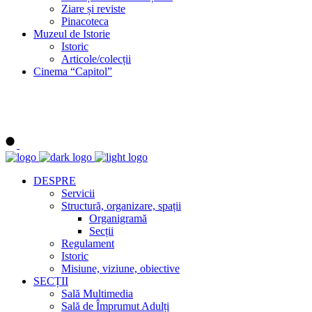
Ziare și reviste
Pinacoteca
Muzeul de Istorie
Istoric
Articole/colecții
Cinema “Capitol”
DESPRE
Servicii
Structură, organizare, spații
Organigramă
Secții
Regulament
Istoric
Misiune, viziune, obiective
SECȚII
Sală Multimedia
Sală de Împrumut Adulți