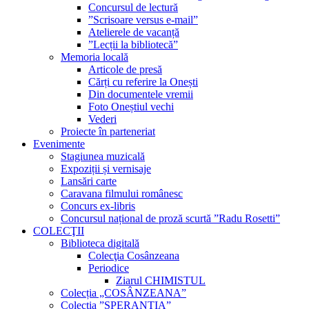
Concursul de lectură
”Scrisoare versus e-mail”
Atelierele de vacanță
”Lecții la bibliotecă”
Memoria locală
Articole de presă
Cărți cu referire la Onești
Din documentele vremii
Foto Oneștiul vechi
Vederi
Proiecte în parteneriat
Evenimente
Stagiunea muzicală
Expoziții și vernisaje
Lansări carte
Caravana filmului românesc
Concurs ex-libris
Concursul național de proză scurtă ”Radu Rosetti”
COLECŢII
Biblioteca digitală
Colecţia Cosânzeana
Periodice
Ziarul CHIMISTUL
Colecția „COSÂNZEANA”
Colecția ”SPERANȚIA”