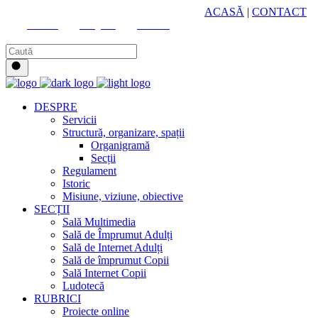
HUB CULTURAL ZONAL
ACASĂ
|
CONTACT
Youtube
Instagram
Facebook
DESPRE
Servicii
Structură, organizare, spații
Organigramă
Secții
Regulament
Istoric
Misiune, viziune, obiective
SECȚII
Sală Multimedia
Sală de Împrumut Adulți
Sală de Internet Adulți
Sală de împrumut Copii
Sală Internet Copii
Ludotecă
RUBRICI
Proiecte online