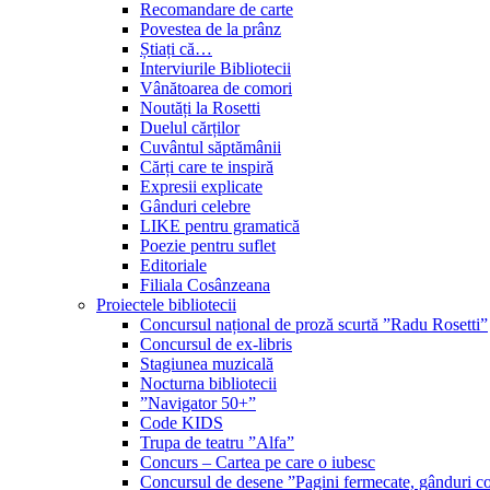
Recomandare de carte
Povestea de la prânz
Știați că…
Interviurile Bibliotecii
Vânătoarea de comori
Noutăți la Rosetti
Duelul cărților
Cuvântul săptămânii
Cărți care te inspiră
Expresii explicate
Gânduri celebre
LIKE pentru gramatică
Poezie pentru suflet
Editoriale
Filiala Cosânzeana
Proiectele bibliotecii
Concursul național de proză scurtă ”Radu Rosetti”
Concursul de ex-libris
Stagiunea muzicală
Nocturna bibliotecii
”Navigator 50+”
Code KIDS
Trupa de teatru ”Alfa”
Concurs – Cartea pe care o iubesc
Concursul de desene ”Pagini fermecate, gânduri co