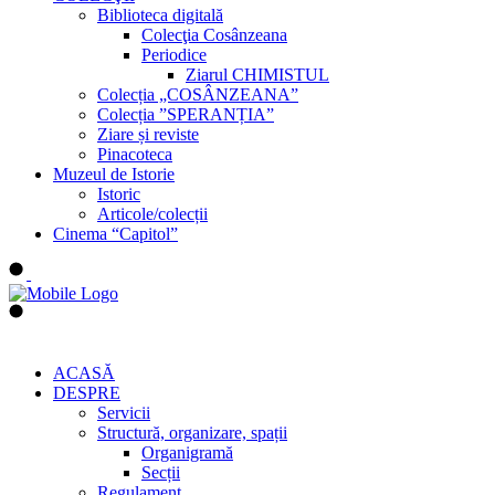
Biblioteca digitală
Colecţia Cosânzeana
Periodice
Ziarul CHIMISTUL
Colecția „COSÂNZEANA”
Colecția ”SPERANȚIA”
Ziare și reviste
Pinacoteca
Muzeul de Istorie
Istoric
Articole/colecții
Cinema “Capitol”
ACASĂ
DESPRE
Servicii
Structură, organizare, spații
Organigramă
Secții
Regulament