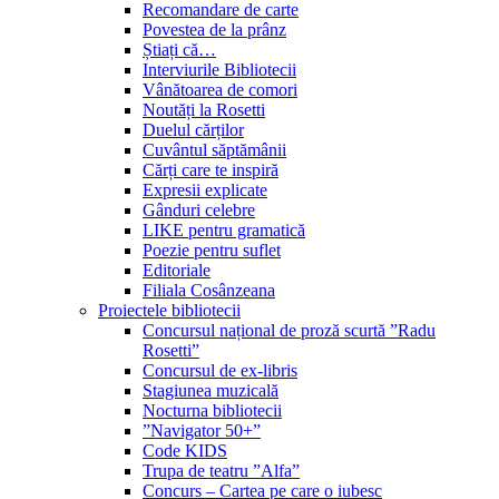
Recomandare de carte
Povestea de la prânz
Știați că…
Interviurile Bibliotecii
Vânătoarea de comori
Noutăți la Rosetti
Duelul cărților
Cuvântul săptămânii
Cărți care te inspiră
Expresii explicate
Gânduri celebre
LIKE pentru gramatică
Poezie pentru suflet
Editoriale
Filiala Cosânzeana
Proiectele bibliotecii
Concursul național de proză scurtă ”Radu
Rosetti”
Concursul de ex-libris
Stagiunea muzicală
Nocturna bibliotecii
”Navigator 50+”
Code KIDS
Trupa de teatru ”Alfa”
Concurs – Cartea pe care o iubesc