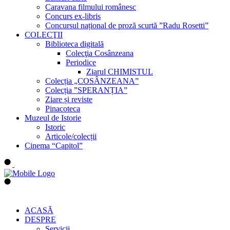
Caravana filmului românesc
Concurs ex-libris
Concursul național de proză scurtă ”Radu Rosetti”
COLECŢII
Biblioteca digitală
Colecţia Cosânzeana
Periodice
Ziarul CHIMISTUL
Colecția „COSÂNZEANA”
Colecția ”SPERANȚIA”
Ziare și reviste
Pinacoteca
Muzeul de Istorie
Istoric
Articole/colecții
Cinema “Capitol”
ACASĂ
DESPRE
Servicii