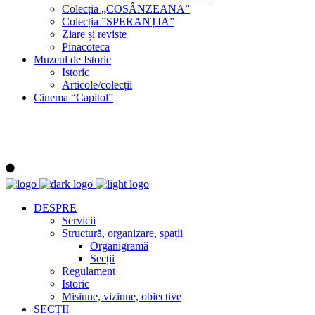
Colecția „COSÂNZEANA”
Colecția ”SPERANȚIA”
Ziare și reviste
Pinacoteca
Muzeul de Istorie
Istoric
Articole/colecții
Cinema “Capitol”
DESPRE
Servicii
Structură, organizare, spații
Organigramă
Secții
Regulament
Istoric
Misiune, viziune, obiective
SECȚII