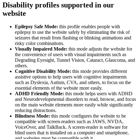
Disability profiles supported in our
website
Epilepsy Safe Mode:
this profile enables people with
epilepsy to use the website safely by eliminating the risk of
seizures that result from flashing or blinking animations and
risky color combinations.
Visually Impaired Mode:
this mode adjusts the website for
the convenience of users with visual impairments such as
Degrading Eyesight, Tunnel Vision, Cataract, Glaucoma, and
others.
Cognitive Disability Mode:
this mode provides different
assistive options to help users with cognitive impairments
such as Dyslexia, Autism, CVA, and others, to focus on the
essential elements of the website more easily.
ADHD Friendly Mode:
this mode helps users with ADHD
and Neurodevelopmental disorders to read, browse, and focus
on the main website elements more easily while significantly
reducing distractions.
Blindness Mode:
this mode configures the website to be
compatible with screen-readers such as JAWS, NVDA,
VoiceOver, and TalkBack. A screen-reader is software for
blind users that is installed on a computer and smartphone,
and websites must be compatible with it.