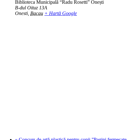
Biblioteca Municipală “Radu Rosetti” Onești
B-dul Oituz 13A
Onesti
,
Bacau
+ Hartă Google
«
Concurs de artă plastică pentru copii ”Pagini fermecate,