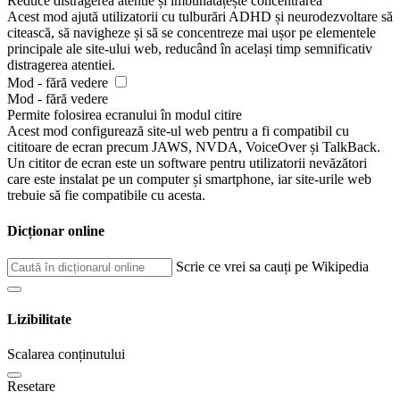
Reduce distragerea atentie și îmbunătățește concentrarea
Acest mod ajută utilizatorii cu tulburări ADHD și neurodezvoltare să
citească, să navigheze și să se concentreze mai ușor pe elementele
principale ale site-ului web, reducând în același timp semnificativ
distragerea atentiei.
Mod - fără vedere
Mod - fără vedere
Permite folosirea ecranului în modul citire
Acest mod configurează site-ul web pentru a fi compatibil cu
cititoare de ecran precum JAWS, NVDA, VoiceOver și TalkBack.
Un cititor de ecran este un software pentru utilizatorii nevăzători
care este instalat pe un computer și smartphone, iar site-urile web
trebuie să fie compatibile cu acesta.
Dicționar online
Scrie ce vrei sa cauți pe Wikipedia
Lizibilitate
Scalarea conținutului
Resetare