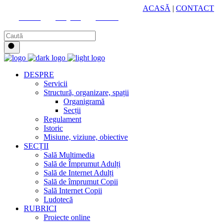
HUB CULTURAL ZONAL
ACASĂ
|
CONTACT
Youtube
Instagram
Facebook
DESPRE
Servicii
Structură, organizare, spații
Organigramă
Secții
Regulament
Istoric
Misiune, viziune, obiective
SECȚII
Sală Multimedia
Sală de Împrumut Adulți
Sală de Internet Adulți
Sală de împrumut Copii
Sală Internet Copii
Ludotecă
RUBRICI
Proiecte online