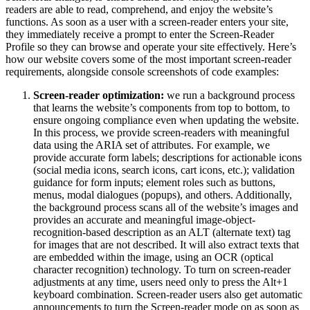
readers are able to read, comprehend, and enjoy the website’s
functions. As soon as a user with a screen-reader enters your site,
they immediately receive a prompt to enter the Screen-Reader
Profile so they can browse and operate your site effectively. Here’s
how our website covers some of the most important screen-reader
requirements, alongside console screenshots of code examples:
Screen-reader optimization:
we run a background process
that learns the website’s components from top to bottom, to
ensure ongoing compliance even when updating the website.
In this process, we provide screen-readers with meaningful
data using the ARIA set of attributes. For example, we
provide accurate form labels; descriptions for actionable icons
(social media icons, search icons, cart icons, etc.); validation
guidance for form inputs; element roles such as buttons,
menus, modal dialogues (popups), and others. Additionally,
the background process scans all of the website’s images and
provides an accurate and meaningful image-object-
recognition-based description as an ALT (alternate text) tag
for images that are not described. It will also extract texts that
are embedded within the image, using an OCR (optical
character recognition) technology. To turn on screen-reader
adjustments at any time, users need only to press the Alt+1
keyboard combination. Screen-reader users also get automatic
announcements to turn the Screen-reader mode on as soon as