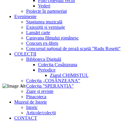
Foto Oneștiul vechi
Vederi
Proiecte în parteneriat
Evenimente
Stagiunea muzicală
Expoziții și vernisaje
Lansări carte
Caravana filmului românesc
Concurs ex-libris
Concursul național de proză scurtă ”Radu Rosetti”
COLECŢII
Biblioteca Digitală
Colecţia Cosânzeana
Periodice
Ziarul CHIMISTUL
Colecția „COSÂNZEANA”
Colecția ”SPERANȚIA”
Ziare și reviste
Pinacoteca
Muzeul de Istorie
Istoric
Articole/colecții
CONTACT