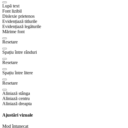
Lupă text
Font lizibil
Dislexie prietenos
Evidențiază titlurile
Evidențiază legăturile
Mărime font
Resetare
Spațiu între rânduri
Resetare
Spațiu între litere
Resetare
Aliniază stânga
Aliniază centru
Aliniază dreapta
Ajustări vizuale
Mod întunecat