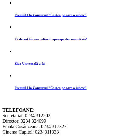
Premiul I la Concursul ”Cartea pe care o iubesc”
25 de ani în casa culturii, aproape de comunitate!
Ziua Universală a Iei
Premiul I la Concursul ”Cartea pe care o iubesc”
TELEFOANE:
Secretariat: 0234 312202
Director: 0234 324099
Filiala Cosânzeana: 0234 317327
Cinema Capitol: 0234311333