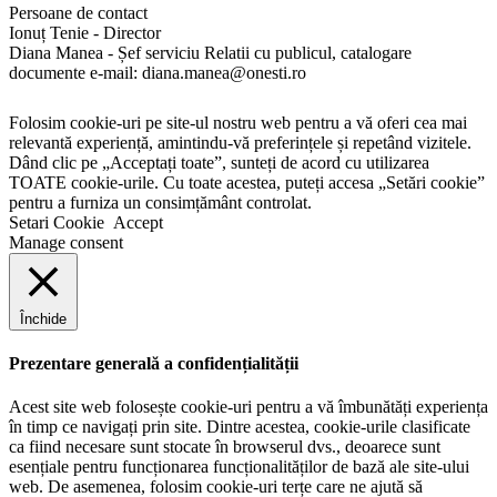
Persoane de contact
Ionuț Tenie - Director
Diana Manea - Șef serviciu Relatii cu publicul, catalogare
documente e-mail: diana.manea@onesti.ro
Folosim cookie-uri pe site-ul nostru web pentru a vă oferi cea mai
relevantă experiență, amintindu-vă preferințele și repetând vizitele.
Dând clic pe „Acceptați toate”, sunteți de acord cu utilizarea
TOATE cookie-urile. Cu toate acestea, puteți accesa „Setări cookie”
pentru a furniza un consimțământ controlat.
Setari Cookie
Accept
Manage consent
Închide
Prezentare generală a confidențialității
Acest site web folosește cookie-uri pentru a vă îmbunătăți experiența
în timp ce navigați prin site. Dintre acestea, cookie-urile clasificate
ca fiind necesare sunt stocate în browserul dvs., deoarece sunt
esențiale pentru funcționarea funcționalităților de bază ale site-ului
web. De asemenea, folosim cookie-uri terțe care ne ajută să