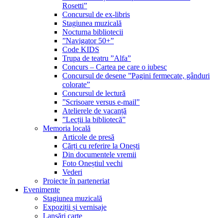
Rosetti”
Concursul de ex-libris
Stagiunea muzicală
Nocturna bibliotecii
”Navigator 50+”
Code KIDS
Trupa de teatru ”Alfa”
Concurs – Cartea pe care o iubesc
Concursul de desene ”Pagini fermecate, gânduri
colorate”
Concursul de lectură
”Scrisoare versus e-mail”
Atelierele de vacanță
”Lecții la bibliotecă”
Memoria locală
Articole de presă
Cărți cu referire la Onești
Din documentele vremii
Foto Oneștiul vechi
Vederi
Proiecte în parteneriat
Evenimente
Stagiunea muzicală
Expoziții și vernisaje
Lansări carte