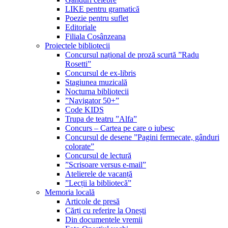
LIKE pentru gramatică
Poezie pentru suflet
Editoriale
Filiala Cosânzeana
Proiectele bibliotecii
Concursul național de proză scurtă ”Radu
Rosetti”
Concursul de ex-libris
Stagiunea muzicală
Nocturna bibliotecii
”Navigator 50+”
Code KIDS
Trupa de teatru ”Alfa”
Concurs – Cartea pe care o iubesc
Concursul de desene ”Pagini fermecate, gânduri
colorate”
Concursul de lectură
”Scrisoare versus e-mail”
Atelierele de vacanță
”Lecții la bibliotecă”
Memoria locală
Articole de presă
Cărți cu referire la Onești
Din documentele vremii