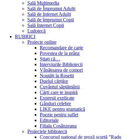
Sală Multimedia
Sală de Împrumut Adulți
Sală de Internet Adulți
Sală de împrumut Copii
Sală Internet Copii
Ludotecă
RUBRICI
Proiecte online
Recomandare de carte
Povestea de la prânz
Știați că…
Interviurile Bibliotecii
Vânătoarea de comori
Noutăți la Rosetti
Duelul cărților
Cuvântul săptămânii
Cărți care te inspiră
Expresii explicate
Gânduri celebre
LIKE pentru gramatică
Poezie pentru suflet
Editoriale
Filiala Cosânzeana
Proiectele bibliotecii
Concursul național de proză scurtă ”Radu