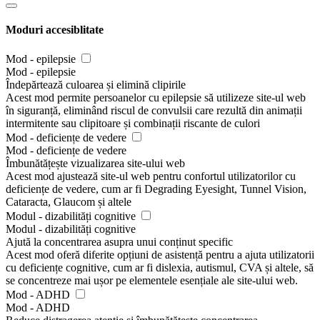
Moduri accesiblitate
Mod - epilepsie
Mod - epilepsie
Îndepărtează culoarea și elimină clipirile
Acest mod permite persoanelor cu epilepsie să utilizeze site-ul web
în siguranță, eliminând riscul de convulsii care rezultă din animații
intermitente sau clipitoare și combinații riscante de culori
Mod - deficiențe de vedere
Mod - deficiențe de vedere
Îmbunătățește vizualizarea site-ului web
Acest mod ajustează site-ul web pentru confortul utilizatorilor cu
deficiențe de vedere, cum ar fi Degrading Eyesight, Tunnel Vision,
Cataracta, Glaucom și altele
Modul - dizabilități cognitive
Modul - dizabilități cognitive
Ajută la concentrarea asupra unui conținut specific
Acest mod oferă diferite opțiuni de asistență pentru a ajuta utilizatorii
cu deficiențe cognitive, cum ar fi dislexia, autismul, CVA și altele, să
se concentreze mai ușor pe elementele esențiale ale site-ului web.
Mod - ADHD
Mod - ADHD