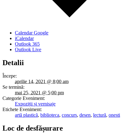
Calendar Google
iCalendar
Outlook 365
Outlook Live
Detalii
Începe:
aprilie 14, 2021 @ 8:00 am
Se termină:
mai 25, 2021 @ 5:00 pm
Categorie Eveniment:
Expoziții și vernisaje
Etichete Eveniment:
artă plastică
,
biblioteca
,
concurs
,
desen
,
lectură
,
onesti
Loc de desfășurare