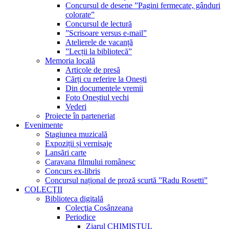
Concursul de desene ”Pagini fermecate, gânduri
colorate”
Concursul de lectură
”Scrisoare versus e-mail”
Atelierele de vacanță
”Lecții la bibliotecă”
Memoria locală
Articole de presă
Cărți cu referire la Onești
Din documentele vremii
Foto Oneștiul vechi
Vederi
Proiecte în parteneriat
Evenimente
Stagiunea muzicală
Expoziții și vernisaje
Lansări carte
Caravana filmului românesc
Concurs ex-libris
Concursul național de proză scurtă ”Radu Rosetti”
COLECŢII
Biblioteca digitală
Colecţia Cosânzeana
Periodice
Ziarul CHIMISTUL