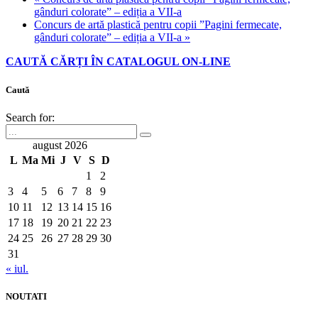
gânduri colorate” – ediția a VII-a
Concurs de artă plastică pentru copii ”Pagini fermecate,
gânduri colorate” – ediția a VII-a
»
CAUTĂ CĂRȚI ÎN CATALOGUL ON-LINE
Caută
Search for:
august 2026
L
Ma
Mi
J
V
S
D
1
2
3
4
5
6
7
8
9
10
11
12
13
14
15
16
17
18
19
20
21
22
23
24
25
26
27
28
29
30
31
« iul.
NOUTATI