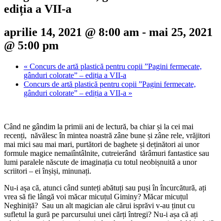
ediția a VII-a
aprilie 14, 2021 @ 8:00 am
-
mai 25, 2021
@ 5:00 pm
«
Concurs de artă plastică pentru copii ”Pagini fermecate,
gânduri colorate” – ediția a VII-a
Concurs de artă plastică pentru copii ”Pagini fermecate,
gânduri colorate” – ediția a VII-a
»
Când ne gândim la primii ani de lectură, ba chiar și la cei mai
recenți, năvălesc în mintea noastră zâne bune și zâne rele, vrăjitori
mai mici sau mai mari, purtători de baghete și deținători ai unor
formule magice nemaiîntâlnite, cutreierând tărâmuri fantastice sau
lumi paralele născute de imaginația cu totul neobișnuită a unor
scriitori – ei înșiși, minunați.
Nu-i așa că, atunci când sunteți abătuți sau puși în încurcătură, ați
vrea să fie lângă voi măcar micuțul Giminy? Măcar micuțul
Neghiniță? Sau un alt magician ale cărui isprăvi v-au ținut cu
sufletul la gură pe parcursului unei cărți întregi? Nu-i așa că ați