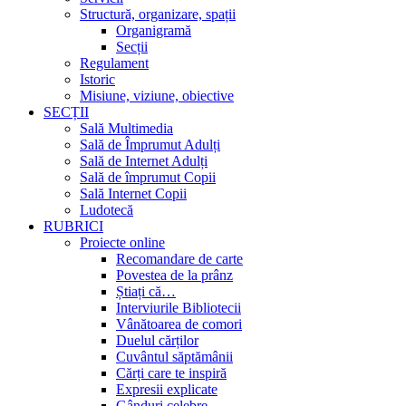
Structură, organizare, spații
Organigramă
Secții
Regulament
Istoric
Misiune, viziune, obiective
SECȚII
Sală Multimedia
Sală de Împrumut Adulți
Sală de Internet Adulți
Sală de împrumut Copii
Sală Internet Copii
Ludotecă
RUBRICI
Proiecte online
Recomandare de carte
Povestea de la prânz
Știați că…
Interviurile Bibliotecii
Vânătoarea de comori
Duelul cărților
Cuvântul săptămânii
Cărți care te inspiră
Expresii explicate
Gânduri celebre