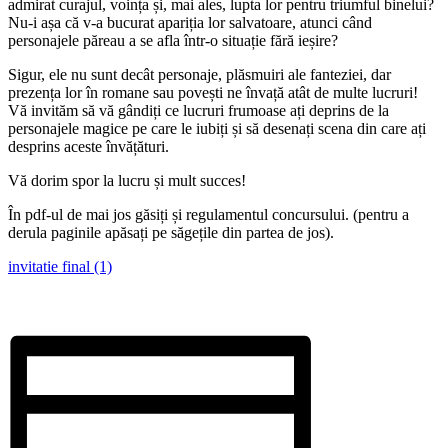
admirat curajul, voința și, mai ales, lupta lor pentru triumful binelui?
Nu-i așa că v-a bucurat apariția lor salvatoare, atunci când
personajele păreau a se afla într-o situație fără ieșire?
Sigur, ele nu sunt decât personaje, plăsmuiri ale fanteziei, dar
prezența lor în romane sau povești ne învață atât de multe lucruri!
Vă invităm să vă gândiți ce lucruri frumoase ați deprins de la
personajele magice pe care le iubiți și să desenați scena din care ați
desprins aceste învățături.
Vă dorim spor la lucru și mult succes!
În pdf-ul de mai jos găsiți și regulamentul concursului. (pentru a
derula paginile apăsați pe săgețile din partea de jos).
invitatie final (1)