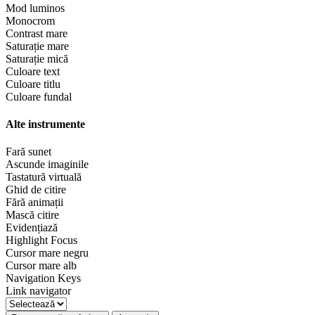
Mod luminos
Monocrom
Contrast mare
Saturație mare
Saturație mică
Culoare text
Culoare titlu
Culoare fundal
Alte instrumente
Fară sunet
Ascunde imaginile
Tastatură virtuală
Ghid de citire
Fără animații
Mască citire
Evidențiază
Highlight Focus
Cursor mare negru
Cursor mare alb
Navigation Keys
Link navigator