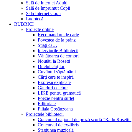
Sală de Internet Adulți
Sală de împrumut Copii
Sală Internet Copii
Ludotecă
RUBRICI
Proiecte online
Recomandare de carte
Povestea de la prânz
Știați că…
Interviurile Bibliotecii
Vânătoarea de comori
Noutăți la Rosetti
Duelul cărților
Cuvântul săptămânii
Cărți care te inspiră
Expresii explicate
Gânduri celebre
LIKE pentru gramatică
Poezie pentru suflet
Editoriale
Filiala Cosânzeana
Proiectele bibliotecii
Concursul național de proză scurtă ”Radu Rosetti”
Concursul de ex-libris
Stagiunea muzicală