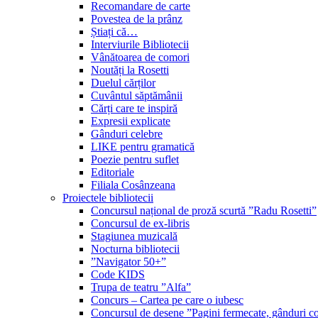
Recomandare de carte
Povestea de la prânz
Știați că…
Interviurile Bibliotecii
Vânătoarea de comori
Noutăți la Rosetti
Duelul cărților
Cuvântul săptămânii
Cărți care te inspiră
Expresii explicate
Gânduri celebre
LIKE pentru gramatică
Poezie pentru suflet
Editoriale
Filiala Cosânzeana
Proiectele bibliotecii
Concursul național de proză scurtă ”Radu Rosetti”
Concursul de ex-libris
Stagiunea muzicală
Nocturna bibliotecii
”Navigator 50+”
Code KIDS
Trupa de teatru ”Alfa”
Concurs – Cartea pe care o iubesc
Concursul de desene ”Pagini fermecate, gânduri co