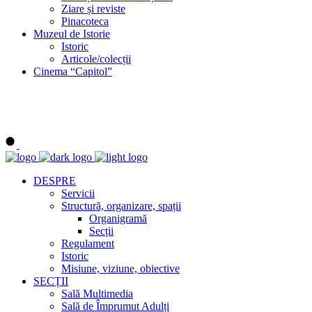
Ziare și reviste
Pinacoteca
Muzeul de Istorie
Istoric
Articole/colecții
Cinema “Capitol”
DESPRE
Servicii
Structură, organizare, spații
Organigramă
Secții
Regulament
Istoric
Misiune, viziune, obiective
SECȚII
Sală Multimedia
Sală de Împrumut Adulți