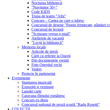
Nocturna bibliotecii
”Navigator 50+”
Code KIDS
Trupa de teatru ”Alfa”
Concurs – Cartea pe care o iubesc
Concursul de desene ”Pagini fermecate, gânduri co
Concursul de lectură
”Scrisoare versus e-mail”
Atelierele de vacanță
”Lecții la bibliotecă”
Memoria locală
Articole de presă
Cărți cu referire la Onești
Din documentele vremii
Foto Oneștiul vechi
Vederi
Proiecte în parteneriat
Evenimente
Stagiunea muzicală
Expoziții și vernisaje
Lansări carte
Caravana filmului românesc
Concurs ex-libris
Concursul național de proză scurtă ”Radu Rosetti”
COLECŢII