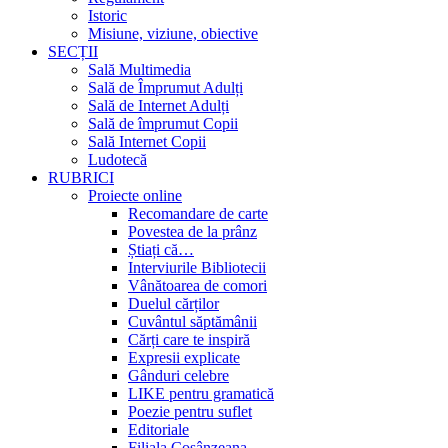
Istoric
Misiune, viziune, obiective
SECȚII
Sală Multimedia
Sală de Împrumut Adulți
Sală de Internet Adulți
Sală de împrumut Copii
Sală Internet Copii
Ludotecă
RUBRICI
Proiecte online
Recomandare de carte
Povestea de la prânz
Știați că…
Interviurile Bibliotecii
Vânătoarea de comori
Duelul cărților
Cuvântul săptămânii
Cărți care te inspiră
Expresii explicate
Gânduri celebre
LIKE pentru gramatică
Poezie pentru suflet
Editoriale
Filiala Cosânzeana