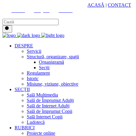
HUB CULTURAL ZONAL
ACASĂ
|
CONTACT
Youtube
Instagram
Facebook
DESPRE
Servicii
Structură, organizare, spații
Organigramă
Secții
Regulament
Istoric
Misiune, viziune, obiective
SECȚII
Sală Multimedia
Sală de Împrumut Adulți
Sală de Internet Adulți
Sală de împrumut Copii
Sală Internet Copii
Ludotecă
RUBRICI
Proiecte online