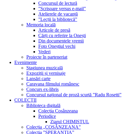
Concursul de lectură
”Scrisoare versus e-mail”
Atelierele de vacanță
”Lecții la bibliotecă”
Memoria locală
Articole de presă
Cărți cu referire la Onești
Din documentele vremii
Foto Oneștiul vechi
Vederi
Proiecte în parteneriat
Evenimente
Stagiunea muzicală
Expoziții și vernisaje
Lansări carte
Caravana filmului românesc
Concurs ex-libris
Concursul național de proză scurtă ”Radu Rosetti”
COLECŢII
Biblioteca digitală
Colecţia Cosânzeana
Periodice
Ziarul CHIMISTUL
Colecția „COSÂNZEANA”
Colecția ”SPERANȚIA”