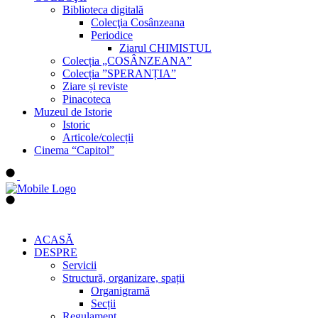
Biblioteca digitală
Colecţia Cosânzeana
Periodice
Ziarul CHIMISTUL
Colecția „COSÂNZEANA”
Colecția ”SPERANȚIA”
Ziare și reviste
Pinacoteca
Muzeul de Istorie
Istoric
Articole/colecții
Cinema “Capitol”
ACASĂ
DESPRE
Servicii
Structură, organizare, spații
Organigramă
Secții
Regulament