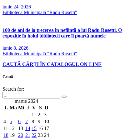
iunie 24, 2026
Biblioteca Municipală "Radu Rosetti"
100 de ani de la trecerea în neființă a lui Radu Rosetti. O
expoziție în holul bibliotecii care îi poartă numele
iunie 8, 2026
Biblioteca Municipală "Radu Rosetti"
CAUTĂ CĂRȚI ÎN CATALOGUL ON-LINE
Caută
Search for:
martie 2024
L
Ma
Mi
J
V
S
D
1
2
3
4
5
6
7
8
9
10
11
12
13
14
15
16
17
18
19
20
21
22
23
24