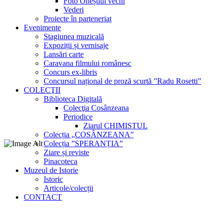
Foto Oneștiul vechi
Vederi
Proiecte în parteneriat
Evenimente
Stagiunea muzicală
Expoziții și vernisaje
Lansări carte
Caravana filmului românesc
Concurs ex-libris
Concursul național de proză scurtă ”Radu Rosetti”
COLECŢII
Biblioteca Digitală
Colecţia Cosânzeana
Periodice
Ziarul CHIMISTUL
Colecția „COSÂNZEANA”
Colecția ”SPERANȚIA”
Ziare și reviste
Pinacoteca
Muzeul de Istorie
Istoric
Articole/colecții
CONTACT