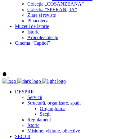
Colecția „COSÂNZEANA”
Colecția ”SPERANȚIA”
Ziare și reviste
Pinacoteca
Muzeul de Istorie
Istoric
Articole/colecții
Cinema “Capitol”
DESPRE
Servicii
Structură, organizare, spații
Organigramă
Secții
Regulament
Istoric
Misiune, viziune, obiective
SECȚII