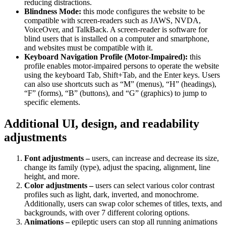
reducing distractions.
Blindness Mode:
this mode configures the website to be
compatible with screen-readers such as JAWS, NVDA,
VoiceOver, and TalkBack. A screen-reader is software for
blind users that is installed on a computer and smartphone,
and websites must be compatible with it.
Keyboard Navigation Profile (Motor-Impaired):
this
profile enables motor-impaired persons to operate the website
using the keyboard Tab, Shift+Tab, and the Enter keys. Users
can also use shortcuts such as “M” (menus), “H” (headings),
“F” (forms), “B” (buttons), and “G” (graphics) to jump to
specific elements.
Additional UI, design, and readability
adjustments
Font adjustments –
users, can increase and decrease its size,
change its family (type), adjust the spacing, alignment, line
height, and more.
Color adjustments –
users can select various color contrast
profiles such as light, dark, inverted, and monochrome.
Additionally, users can swap color schemes of titles, texts, and
backgrounds, with over 7 different coloring options.
Animations –
epileptic users can stop all running animations