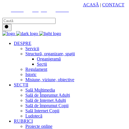
HUB CULTURAL ZONAL
ACASĂ
|
CONTACT
Youtube
Instagram
Facebook
DESPRE
Servicii
Structură, organizare, spații
Organigramă
Secții
Regulament
Istoric
Misiune, viziune, obiective
SECȚII
Sală Multimedia
Sală de Împrumut Adulți
Sală de Internet Adulți
Sală de împrumut Copii
Sală Internet Copii
Ludotecă
RUBRICI
Proiecte online