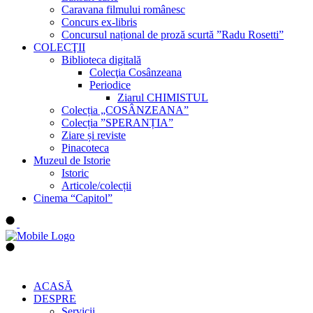
Caravana filmului românesc
Concurs ex-libris
Concursul național de proză scurtă ”Radu Rosetti”
COLECŢII
Biblioteca digitală
Colecţia Cosânzeana
Periodice
Ziarul CHIMISTUL
Colecția „COSÂNZEANA”
Colecția ”SPERANȚIA”
Ziare și reviste
Pinacoteca
Muzeul de Istorie
Istoric
Articole/colecții
Cinema “Capitol”
ACASĂ
DESPRE
Servicii