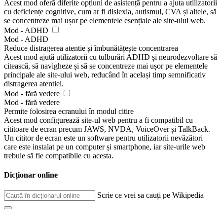
Acest mod oferă diferite opțiuni de asistență pentru a ajuta utilizatorii
cu deficiențe cognitive, cum ar fi dislexia, autismul, CVA și altele, să
se concentreze mai ușor pe elementele esențiale ale site-ului web.
Mod - ADHD
Mod - ADHD
Reduce distragerea atentie și îmbunătățește concentrarea
Acest mod ajută utilizatorii cu tulburări ADHD și neurodezvoltare să
citească, să navigheze și să se concentreze mai ușor pe elementele
principale ale site-ului web, reducând în același timp semnificativ
distragerea atentiei.
Mod - fără vedere
Mod - fără vedere
Permite folosirea ecranului în modul citire
Acest mod configurează site-ul web pentru a fi compatibil cu
cititoare de ecran precum JAWS, NVDA, VoiceOver și TalkBack.
Un cititor de ecran este un software pentru utilizatorii nevăzători
care este instalat pe un computer și smartphone, iar site-urile web
trebuie să fie compatibile cu acesta.
Dicționar online
Scrie ce vrei sa cauți pe Wikipedia