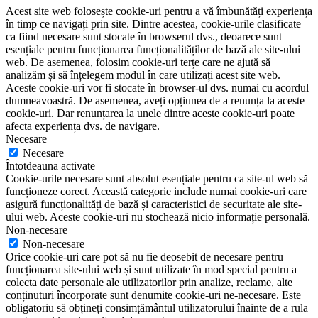
Acest site web folosește cookie-uri pentru a vă îmbunătăți experiența
în timp ce navigați prin site. Dintre acestea, cookie-urile clasificate
ca fiind necesare sunt stocate în browserul dvs., deoarece sunt
esențiale pentru funcționarea funcționalităților de bază ale site-ului
web. De asemenea, folosim cookie-uri terțe care ne ajută să
analizăm și să înțelegem modul în care utilizați acest site web.
Aceste cookie-uri vor fi stocate în browser-ul dvs. numai cu acordul
dumneavoastră. De asemenea, aveți opțiunea de a renunța la aceste
cookie-uri. Dar renunțarea la unele dintre aceste cookie-uri poate
afecta experiența dvs. de navigare.
Necesare
Necesare
Întotdeauna activate
Cookie-urile necesare sunt absolut esențiale pentru ca site-ul web să
funcționeze corect. Această categorie include numai cookie-uri care
asigură funcționalități de bază și caracteristici de securitate ale site-
ului web. Aceste cookie-uri nu stochează nicio informație personală.
Non-necesare
Non-necesare
Orice cookie-uri care pot să nu fie deosebit de necesare pentru
funcționarea site-ului web și sunt utilizate în mod special pentru a
colecta date personale ale utilizatorilor prin analize, reclame, alte
conținuturi încorporate sunt denumite cookie-uri ne-necesare. Este
obligatoriu să obțineți consimțământul utilizatorului înainte de a rula