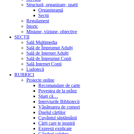
Structură, organizare, spații
Organigramă
Secții
Regulament
Istoric
Misiune, viziune, obiective
SECȚII
Sală Multimedia
Sală de Împrumut Adulți
Sală de Internet Adulți
Sală de împrumut Copii
Sală Internet Copii
Ludotecă
RUBRICI
Proiecte online
Recomandare de carte
Povestea de la prânz
Știați că…
Interviurile Bibliotecii
Vânătoarea de comori
Duelul cărților
Cuvântul săptămânii
Cărți care te inspiră
Expresii explicate
Gânduri celebre