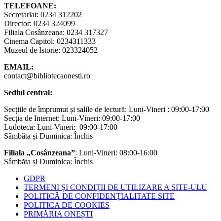
TELEFOANE:
Secretariat: 0234 312202
Director: 0234 324099
Filiala Cosânzeana: 0234 317327
Cinema Capitol: 0234311333
Muzeul de Istorie: 023324052
EMAIL:
contact@bibliotecaonesti.ro
Sediul central:
Secțiile de împrumut și salile de lectură: Luni-Vineri : 09:00-17:00
Secția de Internet: Luni-Vineri: 09:00-17:00
Ludoteca: Luni-Vineri: 09:00-17:00
Sâmbăta și Duminica: Închis
Filiala „Cosânzeana”
: Luni-Vineri: 08:00-16:00
Sâmbăta și Duminica: Închis
GDPR
TERMENI ȘI CONDIȚII DE UTILIZARE A SITE-ULU
POLITICĂ DE CONFIDENȚIALITATE SITE
POLITICA DE COOKIES
PRIMĂRIA ONEȘTI