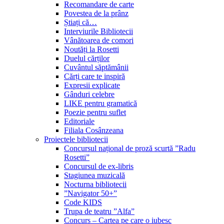
Recomandare de carte
Povestea de la prânz
Știați că…
Interviurile Bibliotecii
Vânătoarea de comori
Noutăți la Rosetti
Duelul cărților
Cuvântul săptămânii
Cărți care te inspiră
Expresii explicate
Gânduri celebre
LIKE pentru gramatică
Poezie pentru suflet
Editoriale
Filiala Cosânzeana
Proiectele bibliotecii
Concursul național de proză scurtă ”Radu
Rosetti”
Concursul de ex-libris
Stagiunea muzicală
Nocturna bibliotecii
”Navigator 50+”
Code KIDS
Trupa de teatru ”Alfa”
Concurs – Cartea pe care o iubesc