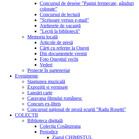
Concursul de desene ”Pagini fermecate, gânduri
colorate”
Concursul de lectură
”Scrisoare versus e-mail”
Atelierele de vacanță
”Lecții la bibliotecă”
Memoria locală
Articole de presă
Cărți cu referire la Onești
Din documentele vremii
Foto Oneștiul vechi
Vederi
Proiecte în parteneriat
Evenimente
Stagiunea muzicală
Expoziții și vernisaje
Lansări carte
Caravana filmului românesc
Concurs ex-libris
Concursul național de proză scurtă ”Radu Rosetti”
COLECŢII
Biblioteca digitală
Colecţia Cosânzeana
Periodice
Ziarul CHIMISTUL