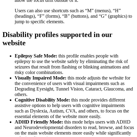
allow the focus drift outside of it.
Users can also use shortcuts such as “M” (menus), “H”
(headings), “F” (forms), “B” (buttons), and “G” (graphics) to
jump to specific elements.
Disability profiles supported in our
website
Epilepsy Safe Mode:
this profile enables people with
epilepsy to use the website safely by eliminating the risk of
seizures that result from flashing or blinking animations and
risky color combinations.
Visually Impaired Mode:
this mode adjusts the website for
the convenience of users with visual impairments such as
Degrading Eyesight, Tunnel Vision, Cataract, Glaucoma, and
others.
Cognitive Disability Mode:
this mode provides different
assistive options to help users with cognitive impairments
such as Dyslexia, Autism, CVA, and others, to focus on the
essential elements of the website more easily.
ADHD Friendly Mode:
this mode helps users with ADHD
and Neurodevelopmental disorders to read, browse, and focus
on the main website elements more easily while significantly