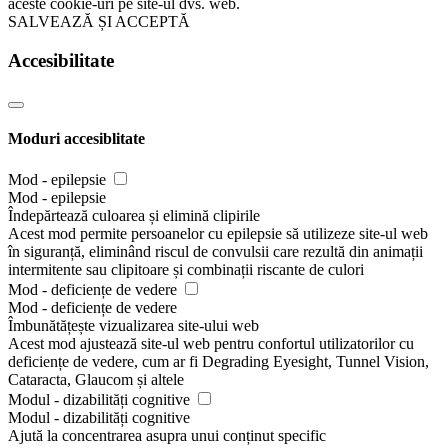
aceste cookie-uri pe site-ul dvs. web.
SALVEAZĂ ȘI ACCEPTĂ
Accesibilitate
Moduri accesiblitate
Mod - epilepsie
Mod - epilepsie
Îndepărtează culoarea și elimină clipirile
Acest mod permite persoanelor cu epilepsie să utilizeze site-ul web
în siguranță, eliminând riscul de convulsii care rezultă din animații
intermitente sau clipitoare și combinații riscante de culori
Mod - deficiențe de vedere
Mod - deficiențe de vedere
Îmbunătățește vizualizarea site-ului web
Acest mod ajustează site-ul web pentru confortul utilizatorilor cu
deficiențe de vedere, cum ar fi Degrading Eyesight, Tunnel Vision,
Cataracta, Glaucom și altele
Modul - dizabilități cognitive
Modul - dizabilități cognitive
Ajută la concentrarea asupra unui conținut specific