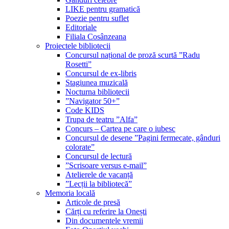
LIKE pentru gramatică
Poezie pentru suflet
Editoriale
Filiala Cosânzeana
Proiectele bibliotecii
Concursul național de proză scurtă ”Radu
Rosetti”
Concursul de ex-libris
Stagiunea muzicală
Nocturna bibliotecii
”Navigator 50+”
Code KIDS
Trupa de teatru ”Alfa”
Concurs – Cartea pe care o iubesc
Concursul de desene ”Pagini fermecate, gânduri
colorate”
Concursul de lectură
”Scrisoare versus e-mail”
Atelierele de vacanță
”Lecții la bibliotecă”
Memoria locală
Articole de presă
Cărți cu referire la Onești
Din documentele vremii