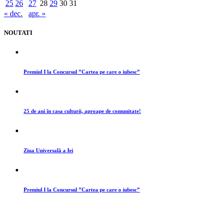
25
26
27
28
29
30
31
« dec.
apr. »
NOUTATI
Premiul I la Concursul ”Cartea pe care o iubesc”
25 de ani în casa culturii, aproape de comunitate!
Ziua Universală a Iei
Premiul I la Concursul ”Cartea pe care o iubesc”