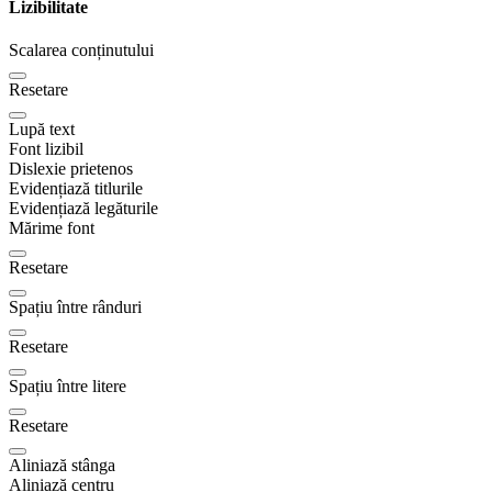
Lizibilitate
Scalarea conținutului
Resetare
Lupă text
Font lizibil
Dislexie prietenos
Evidențiază titlurile
Evidențiază legăturile
Mărime font
Resetare
Spațiu între rânduri
Resetare
Spațiu între litere
Resetare
Aliniază stânga
Aliniază centru