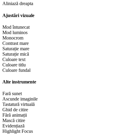
Aliniază dreapta
Ajustări vizuale
Mod întunecat
Mod luminos
Monocrom
Contrast mare
Saturație mare
Saturație mică
Culoare text
Culoare titlu
Culoare fundal
Alte instrumente
Fară sunet
Ascunde imaginile
Tastatură virtuală
Ghid de citire
Fără animații
Mască citire
Evidențiază
Highlight Focus