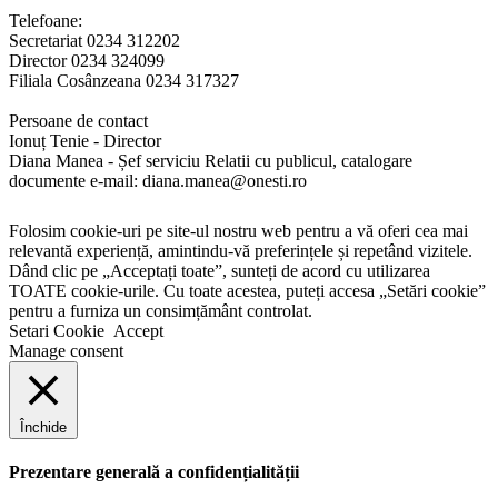
Telefoane:
Secretariat 0234 312202
Director 0234 324099
Filiala Cosânzeana 0234 317327
Persoane de contact
Ionuț Tenie - Director
Diana Manea - Șef serviciu Relatii cu publicul, catalogare
documente e-mail: diana.manea@onesti.ro
Folosim cookie-uri pe site-ul nostru web pentru a vă oferi cea mai
relevantă experiență, amintindu-vă preferințele și repetând vizitele.
Dând clic pe „Acceptați toate”, sunteți de acord cu utilizarea
TOATE cookie-urile. Cu toate acestea, puteți accesa „Setări cookie”
pentru a furniza un consimțământ controlat.
Setari Cookie
Accept
Manage consent
Închide
Prezentare generală a confidențialității