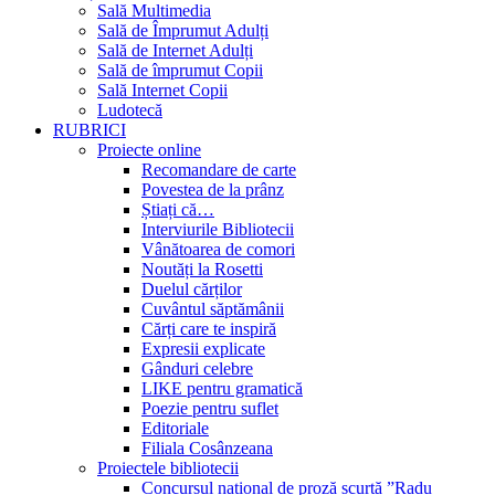
Sală Multimedia
Sală de Împrumut Adulți
Sală de Internet Adulți
Sală de împrumut Copii
Sală Internet Copii
Ludotecă
RUBRICI
Proiecte online
Recomandare de carte
Povestea de la prânz
Știați că…
Interviurile Bibliotecii
Vânătoarea de comori
Noutăți la Rosetti
Duelul cărților
Cuvântul săptămânii
Cărți care te inspiră
Expresii explicate
Gânduri celebre
LIKE pentru gramatică
Poezie pentru suflet
Editoriale
Filiala Cosânzeana
Proiectele bibliotecii
Concursul național de proză scurtă ”Radu