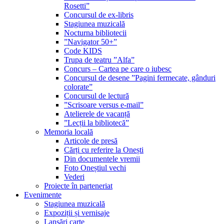
Rosetti”
Concursul de ex-libris
Stagiunea muzicală
Nocturna bibliotecii
”Navigator 50+”
Code KIDS
Trupa de teatru ”Alfa”
Concurs – Cartea pe care o iubesc
Concursul de desene ”Pagini fermecate, gânduri
colorate”
Concursul de lectură
”Scrisoare versus e-mail”
Atelierele de vacanță
”Lecții la bibliotecă”
Memoria locală
Articole de presă
Cărți cu referire la Onești
Din documentele vremii
Foto Oneștiul vechi
Vederi
Proiecte în parteneriat
Evenimente
Stagiunea muzicală
Expoziții și vernisaje
Lansări carte