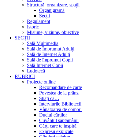
Structură, organizare, spații
Organigramă
Secții
Regulament
Istoric
Misiune, viziune, obiective
SECȚII
Sală Multimedia
Sală de Împrumut Adulți
Sală de Internet Adulți
Sală de împrumut Copii
Sală Internet Copii
Ludotecă
RUBRICI
Proiecte online
Recomandare de carte
Povestea de la prânz
Știați că…
Interviurile Bibliotecii
Vânătoarea de comori
Duelul cărților
Cuvântul săptămânii
Cărți care te inspiră
Expresii explicate
Gânduri celebre