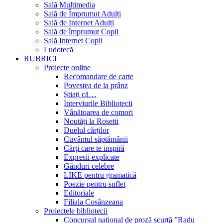
Sală Multimedia
Sală de Împrumut Adulți
Sală de Internet Adulți
Sală de împrumut Copii
Sală Internet Copii
Ludotecă
RUBRICI
Proiecte online
Recomandare de carte
Povestea de la prânz
Știați că…
Interviurile Bibliotecii
Vânătoarea de comori
Noutăți la Rosetti
Duelul cărților
Cuvântul săptămânii
Cărți care te inspiră
Expresii explicate
Gânduri celebre
LIKE pentru gramatică
Poezie pentru suflet
Editoriale
Filiala Cosânzeana
Proiectele bibliotecii
Concursul național de proză scurtă ”Radu