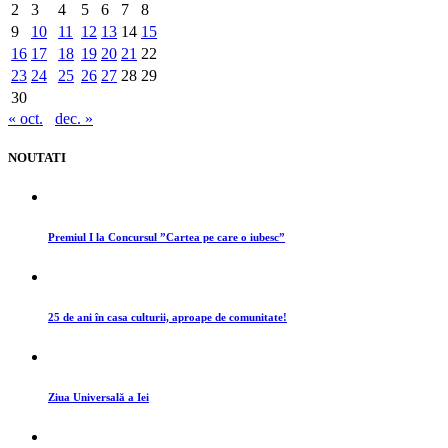
2
3
4
5
6
7
8
9
10
11
12
13
14
15
16
17
18
19
20
21
22
23
24
25
26
27
28
29
30
« oct.
dec. »
NOUTATI
Premiul I la Concursul ”Cartea pe care o iubesc”
25 de ani în casa culturii, aproape de comunitate!
Ziua Universală a Iei