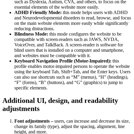
such as Dyslexia, Autism, CVA, and others, to focus on the
essential elements of the website more easily.
ADHD Friendly Mode:
this mode helps users with ADHD
and Neurodevelopmental disorders to read, browse, and focus
on the main website elements more easily while significantly
reducing distractions.
Blindness Mode:
this mode configures the website to be
compatible with screen-readers such as JAWS, NVDA,
VoiceOver, and TalkBack. A screen-reader is software for
blind users that is installed on a computer and smartphone,
and websites must be compatible with it.
Keyboard Navigation Profile (Motor-Impaired):
this
profile enables motor-impaired persons to operate the website
using the keyboard Tab, Shift+Tab, and the Enter keys. Users
can also use shortcuts such as “M” (menus), “H” (headings),
“F” (forms), “B” (buttons), and “G” (graphics) to jump to
specific elements.
Additional UI, design, and readability
adjustments
Font adjustments –
users, can increase and decrease its size,
change its family (type), adjust the spacing, alignment, line
height, and more.