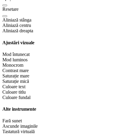
Resetare
Aliniază stânga
Aliniază centru
Aliniază dreapta
Ajustări vizuale
Mod întunecat
Mod luminos
Monocrom
Contrast mare
Saturație mare
Saturație mică
Culoare text
Culoare titlu
Culoare fundal
Alte instrumente
Fară sunet
Ascunde imaginile
Tastatură virtuală