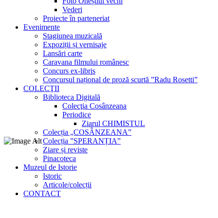
Foto Oneștiul vechi
Vederi
Proiecte în parteneriat
Evenimente
Stagiunea muzicală
Expoziții și vernisaje
Lansări carte
Caravana filmului românesc
Concurs ex-libris
Concursul național de proză scurtă ”Radu Rosetti”
COLECŢII
Biblioteca Digitală
Colecţia Cosânzeana
Periodice
Ziarul CHIMISTUL
Colecția „COSÂNZEANA”
Colecția ”SPERANȚIA”
Ziare și reviste
Pinacoteca
Muzeul de Istorie
Istoric
Articole/colecții
CONTACT