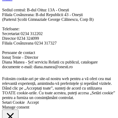
Sediul central: B-dul Oituz 13A - Onești
Filiala Cosânzeana: B-dul Republicii 43 - Onești
(Parterul Școlii Gimnaziale George Călinescu, Corp B)
Telefoane:
Secretariat 0234 312202
Director 0234 324099
Filiala Cosânzeana 0234 317327
Persoane de contact
Ionuț Tenie - Director
Diana Manea - Șef serviciu Relatii cu publicul, catalogare
documente e-mail: diana.manea@onesti.ro
Folosim cookie-uri pe site-ul nostru web pentru a vă oferi cea mai
relevantă experiență, amintindu-vă preferințele și repetând vizitele.
Dând clic pe „Acceptați toate”, sunteți de acord cu utilizarea
TOATE cookie-urile. Cu toate acestea, puteți accesa „Setări cookie”
pentru a furniza un consimțământ controlat.
Setari Cookie
Accept
Manage consent