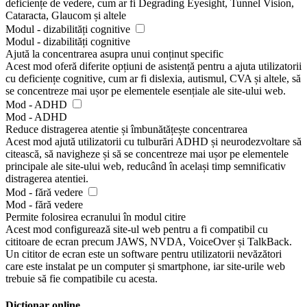
deficiențe de vedere, cum ar fi Degrading Eyesight, Tunnel Vision,
Cataracta, Glaucom și altele
Modul - dizabilități cognitive
Modul - dizabilități cognitive
Ajută la concentrarea asupra unui conținut specific
Acest mod oferă diferite opțiuni de asistență pentru a ajuta utilizatorii
cu deficiențe cognitive, cum ar fi dislexia, autismul, CVA și altele, să
se concentreze mai ușor pe elementele esențiale ale site-ului web.
Mod - ADHD
Mod - ADHD
Reduce distragerea atentie și îmbunătățește concentrarea
Acest mod ajută utilizatorii cu tulburări ADHD și neurodezvoltare să
citească, să navigheze și să se concentreze mai ușor pe elementele
principale ale site-ului web, reducând în același timp semnificativ
distragerea atentiei.
Mod - fără vedere
Mod - fără vedere
Permite folosirea ecranului în modul citire
Acest mod configurează site-ul web pentru a fi compatibil cu
cititoare de ecran precum JAWS, NVDA, VoiceOver și TalkBack.
Un cititor de ecran este un software pentru utilizatorii nevăzători
care este instalat pe un computer și smartphone, iar site-urile web
trebuie să fie compatibile cu acesta.
Dicționar online