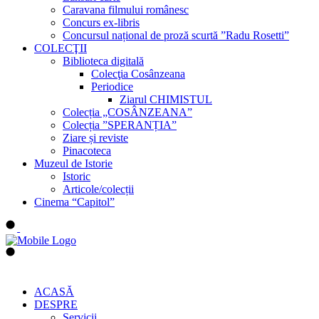
Caravana filmului românesc
Concurs ex-libris
Concursul național de proză scurtă ”Radu Rosetti”
COLECŢII
Biblioteca digitală
Colecţia Cosânzeana
Periodice
Ziarul CHIMISTUL
Colecția „COSÂNZEANA”
Colecția ”SPERANȚIA”
Ziare și reviste
Pinacoteca
Muzeul de Istorie
Istoric
Articole/colecții
Cinema “Capitol”
ACASĂ
DESPRE
Servicii