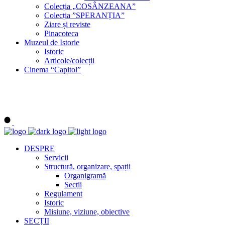
Colecția „COSÂNZEANA”
Colecția ”SPERANȚIA”
Ziare și reviste
Pinacoteca
Muzeul de Istorie
Istoric
Articole/colecții
Cinema “Capitol”
DESPRE
Servicii
Structură, organizare, spații
Organigramă
Secții
Regulament
Istoric
Misiune, viziune, obiective
SECȚII