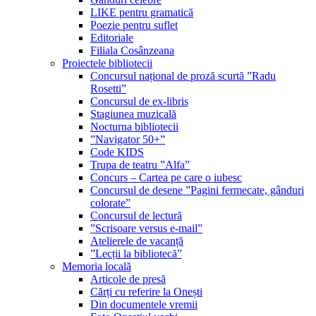
LIKE pentru gramatică
Poezie pentru suflet
Editoriale
Filiala Cosânzeana
Proiectele bibliotecii
Concursul național de proză scurtă ”Radu
Rosetti”
Concursul de ex-libris
Stagiunea muzicală
Nocturna bibliotecii
”Navigator 50+”
Code KIDS
Trupa de teatru ”Alfa”
Concurs – Cartea pe care o iubesc
Concursul de desene ”Pagini fermecate, gânduri
colorate”
Concursul de lectură
”Scrisoare versus e-mail”
Atelierele de vacanță
”Lecții la bibliotecă”
Memoria locală
Articole de presă
Cărți cu referire la Onești
Din documentele vremii