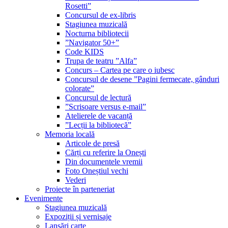
Rosetti”
Concursul de ex-libris
Stagiunea muzicală
Nocturna bibliotecii
”Navigator 50+”
Code KIDS
Trupa de teatru ”Alfa”
Concurs – Cartea pe care o iubesc
Concursul de desene ”Pagini fermecate, gânduri
colorate”
Concursul de lectură
”Scrisoare versus e-mail”
Atelierele de vacanță
”Lecții la bibliotecă”
Memoria locală
Articole de presă
Cărți cu referire la Onești
Din documentele vremii
Foto Oneștiul vechi
Vederi
Proiecte în parteneriat
Evenimente
Stagiunea muzicală
Expoziții și vernisaje
Lansări carte