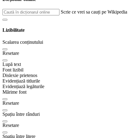
Scrie ce vrei sa cauți pe Wikipedia
Lizibilitate
Scalarea conținutului
Resetare
Lupă text
Font lizibil
Dislexie prietenos
Evidențiază titlurile
Evidențiază legăturile
Mărime font
Resetare
Spațiu între rânduri
Resetare
Spațiu între litere