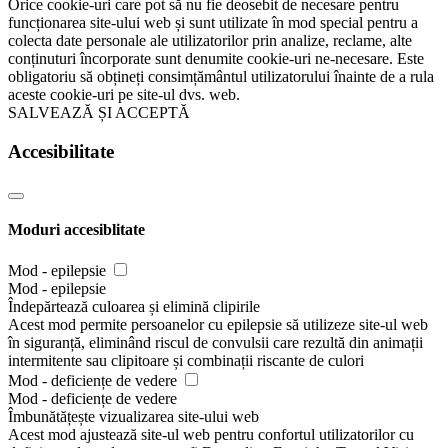
Orice cookie-uri care pot să nu fie deosebit de necesare pentru
funcționarea site-ului web și sunt utilizate în mod special pentru a
colecta date personale ale utilizatorilor prin analize, reclame, alte
conținuturi încorporate sunt denumite cookie-uri ne-necesare. Este
obligatoriu să obțineți consimțământul utilizatorului înainte de a rula
aceste cookie-uri pe site-ul dvs. web.
SALVEAZĂ ȘI ACCEPTĂ
Accesibilitate
Moduri accesiblitate
Mod - epilepsie
Mod - epilepsie
Îndepărtează culoarea și elimină clipirile
Acest mod permite persoanelor cu epilepsie să utilizeze site-ul web
în siguranță, eliminând riscul de convulsii care rezultă din animații
intermitente sau clipitoare și combinații riscante de culori
Mod - deficiențe de vedere
Mod - deficiențe de vedere
Îmbunătățește vizualizarea site-ului web
Acest mod ajustează site-ul web pentru confortul utilizatorilor cu