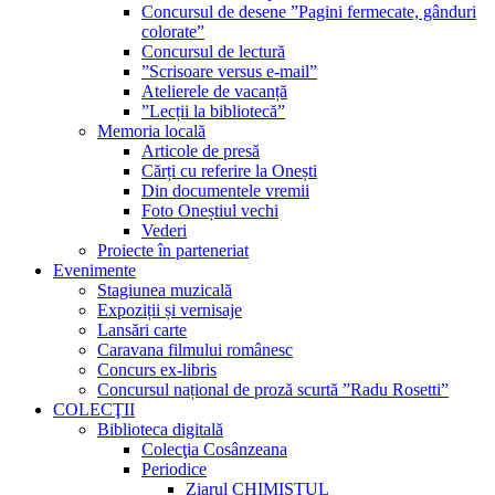
Concursul de desene ”Pagini fermecate, gânduri
colorate”
Concursul de lectură
”Scrisoare versus e-mail”
Atelierele de vacanță
”Lecții la bibliotecă”
Memoria locală
Articole de presă
Cărți cu referire la Onești
Din documentele vremii
Foto Oneștiul vechi
Vederi
Proiecte în parteneriat
Evenimente
Stagiunea muzicală
Expoziții și vernisaje
Lansări carte
Caravana filmului românesc
Concurs ex-libris
Concursul național de proză scurtă ”Radu Rosetti”
COLECŢII
Biblioteca digitală
Colecţia Cosânzeana
Periodice
Ziarul CHIMISTUL