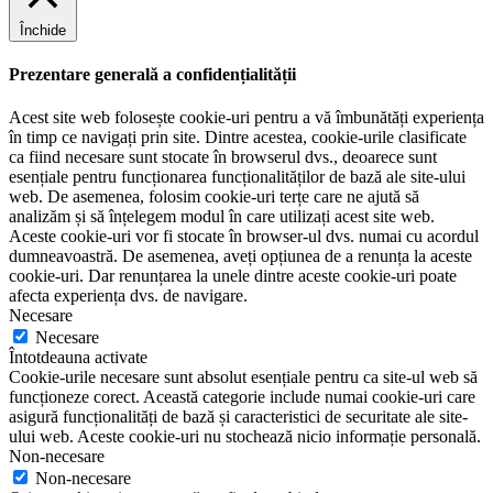
Închide
Prezentare generală a confidențialității
Acest site web folosește cookie-uri pentru a vă îmbunătăți experiența
în timp ce navigați prin site. Dintre acestea, cookie-urile clasificate
ca fiind necesare sunt stocate în browserul dvs., deoarece sunt
esențiale pentru funcționarea funcționalităților de bază ale site-ului
web. De asemenea, folosim cookie-uri terțe care ne ajută să
analizăm și să înțelegem modul în care utilizați acest site web.
Aceste cookie-uri vor fi stocate în browser-ul dvs. numai cu acordul
dumneavoastră. De asemenea, aveți opțiunea de a renunța la aceste
cookie-uri. Dar renunțarea la unele dintre aceste cookie-uri poate
afecta experiența dvs. de navigare.
Necesare
Necesare
Întotdeauna activate
Cookie-urile necesare sunt absolut esențiale pentru ca site-ul web să
funcționeze corect. Această categorie include numai cookie-uri care
asigură funcționalități de bază și caracteristici de securitate ale site-
ului web. Aceste cookie-uri nu stochează nicio informație personală.
Non-necesare
Non-necesare