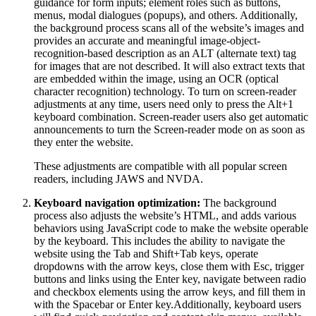
guidance for form inputs; element roles such as buttons,
menus, modal dialogues (popups), and others. Additionally,
the background process scans all of the website’s images and
provides an accurate and meaningful image-object-
recognition-based description as an ALT (alternate text) tag
for images that are not described. It will also extract texts that
are embedded within the image, using an OCR (optical
character recognition) technology. To turn on screen-reader
adjustments at any time, users need only to press the Alt+1
keyboard combination. Screen-reader users also get automatic
announcements to turn the Screen-reader mode on as soon as
they enter the website.
These adjustments are compatible with all popular screen
readers, including JAWS and NVDA.
Keyboard navigation optimization:
The background
process also adjusts the website’s HTML, and adds various
behaviors using JavaScript code to make the website operable
by the keyboard. This includes the ability to navigate the
website using the Tab and Shift+Tab keys, operate
dropdowns with the arrow keys, close them with Esc, trigger
buttons and links using the Enter key, navigate between radio
and checkbox elements using the arrow keys, and fill them in
with the Spacebar or Enter key.Additionally, keyboard users