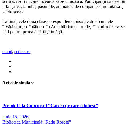
scriu scrisori în care încearcă să se cunoască. Participanţii își descriu
înfăţişarea, familia, pasiunile, animalele de companie şi nu uită să-şi
laude şcoala.
La final, cele două clase corespondente, însoţite de doamnele
învăţătoare, se întâlnesc în Aula bibliotecii, unde, în cadru festiv, se
văd pentru prima dată faţă în faţă.
email
,
scrisoare
Articole similare
Premiul I la Concursul ”Cartea pe care o iubesc”
iunie 15, 2026
Biblioteca Municipală "Radu Rosetti"