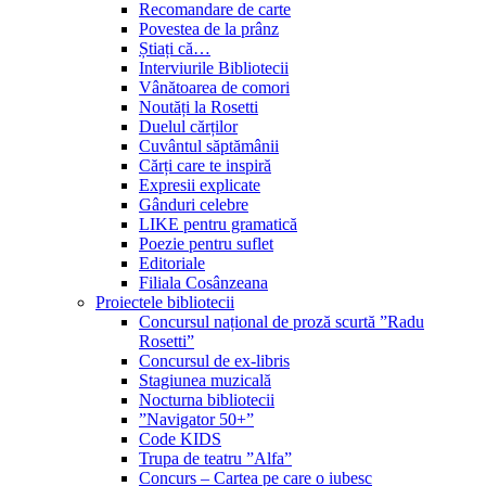
Recomandare de carte
Povestea de la prânz
Știați că…
Interviurile Bibliotecii
Vânătoarea de comori
Noutăți la Rosetti
Duelul cărților
Cuvântul săptămânii
Cărți care te inspiră
Expresii explicate
Gânduri celebre
LIKE pentru gramatică
Poezie pentru suflet
Editoriale
Filiala Cosânzeana
Proiectele bibliotecii
Concursul național de proză scurtă ”Radu
Rosetti”
Concursul de ex-libris
Stagiunea muzicală
Nocturna bibliotecii
”Navigator 50+”
Code KIDS
Trupa de teatru ”Alfa”
Concurs – Cartea pe care o iubesc