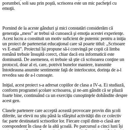
porumbei, soli sau prin poştă, scrisorea este un mic pacheţel cu
emoţii.
Pornind de la aceste gânduri şi mici constatări considerăm că
generaţia „mess” ar trebui să cunoască şi emoţia acestei experienţe.
Acest lucru a constituit un motiv suficient de puternic pentru a iniţia
un proiect de parteneriat educaţional care să poarte titlul: „Scrisoare
vs E-mail”. Proiectul își propune să-i convingă pe copii că limba
română trebuie însuşită corect, chiar dacă era informaticii este
dominantă. De asemenea, ei trebuie să ştie că scrisoarea conţine un
protocol, doar al ei, care, potrivit bunelor maniere, transmite
întotdeauna anumite sentimente faţă de interlocutor, dorinţa de a-l
revedea sau de a-l cunoaşte.
Iniţial, acest proiect s-a adresat copiilor de clasa a IV-a. Ei studiază,
conform programei şcolare scrisoarea, şi ne-am gândit că se pliază
foarte bine, continuând ca un exerciţiu cunoştinţele dobândite despre
acest gen.
Clasele partenere care acceptă această provocare provin din şcoli
diferite, iar elevii nu știu până la sfârşitul activităţii din ce colectiv
fac parte destinatarii scrisorilor lor. Fiecare copil dintr-o clasă are
corespondent în clasa de la altă şcoală. Pe parcursul a cinci luni își