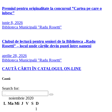
Premiul pentru originalitate la concursul ”Cartea pe care o
iubesc”
iunie 8, 2026
Biblioteca Municipală "Radu Rosetti"
Clubul de lectură pentru seniori de la Biblioteca „Radu
Rosetti” – locul unde cărțile devin punți între oameni
aprilie 28, 2026
Biblioteca Municipală "Radu Rosetti"
CAUTĂ CĂRȚI ÎN CATALOGUL ON-LINE
Caută
Search for:
noiembrie 2020
L
Ma
Mi
J
V
S
D
1