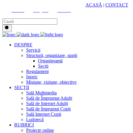
HUB CULTURAL ZONAL
ACASĂ
|
CONTACT
Youtube
Instagram
Facebook
DESPRE
Servicii
Structură, organizare, spații
Organigramă
Secții
Regulament
Istoric
Misiune, viziune, obiective
SECȚII
Sală Multimedia
Sală de Împrumut Adulți
Sală de Internet Adulți
Sală de împrumut Copii
Sală Internet Copii
Ludotecă
RUBRICI
Proiecte online