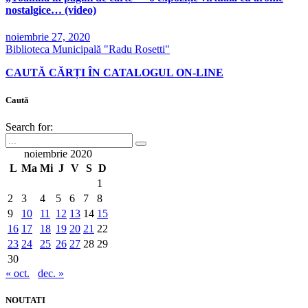
nostalgice… (video)
noiembrie 27, 2020
Biblioteca Municipală "Radu Rosetti"
CAUTĂ CĂRȚI ÎN CATALOGUL ON-LINE
Caută
Search for:
noiembrie 2020
L
Ma
Mi
J
V
S
D
1
2
3
4
5
6
7
8
9
10
11
12
13
14
15
16
17
18
19
20
21
22
23
24
25
26
27
28
29
30
« oct.
dec. »
NOUTATI