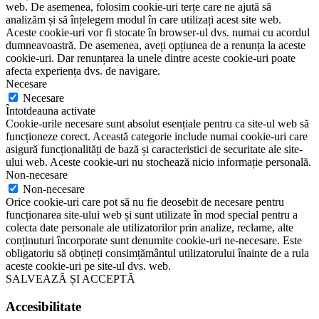
web. De asemenea, folosim cookie-uri terțe care ne ajută să
analizăm și să înțelegem modul în care utilizați acest site web.
Aceste cookie-uri vor fi stocate în browser-ul dvs. numai cu acordul
dumneavoastră. De asemenea, aveți opțiunea de a renunța la aceste
cookie-uri. Dar renunțarea la unele dintre aceste cookie-uri poate
afecta experiența dvs. de navigare.
Necesare
Necesare
Întotdeauna activate
Cookie-urile necesare sunt absolut esențiale pentru ca site-ul web să
funcționeze corect. Această categorie include numai cookie-uri care
asigură funcționalități de bază și caracteristici de securitate ale site-
ului web. Aceste cookie-uri nu stochează nicio informație personală.
Non-necesare
Non-necesare
Orice cookie-uri care pot să nu fie deosebit de necesare pentru
funcționarea site-ului web și sunt utilizate în mod special pentru a
colecta date personale ale utilizatorilor prin analize, reclame, alte
conținuturi încorporate sunt denumite cookie-uri ne-necesare. Este
obligatoriu să obțineți consimțământul utilizatorului înainte de a rula
aceste cookie-uri pe site-ul dvs. web.
SALVEAZĂ ȘI ACCEPTĂ
Accesibilitate