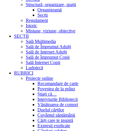
Structură, organizare, spații
Organigramă
Secții
Regulament
Istoric
Misiune, viziune, obiective
SECȚII
Sală Multimedia
Sală de Împrumut Adulți
Sală de Internet Adulți
Sală de împrumut Copii
Sală Internet Copii
Ludotecă
RUBRICI
Proiecte online
Recomandare de carte
Povestea de la prânz
Știați că…
Interviurile Bibliotecii
Vânătoarea de comori
Duelul cărților
Cuvântul săptămânii
Cărți care te inspiră
Expresii explicate
Gânduri celebre