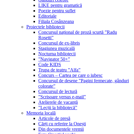
LIKE pentru gramatică
Poezie pentru suflet
Editoriale
Filiala Cosânzeana
Proiectele bibliotecii
Concursul național de proză scurtă ”Radu
Rosetti”
Concursul de ex-libris
Stagiunea muzicală
Nocturna bibliotecii
”Navigator 50+”
Code KIDS
Trupa de teatru ”Alfa”
Concurs – Cartea pe care o iubesc
Concursul de desene ”Pagini fermecate, gânduri
colorate”
Concursul de lectură
”Scrisoare versus e-mail”
Atelierele de vacanță
”Lecții la bibliotecă”
Memoria locală
Articole de presă
Cărți cu referire la Onești
Din documentele vremii