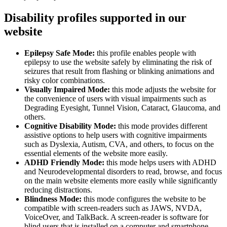
Disability profiles supported in our
website
Epilepsy Safe Mode:
this profile enables people with
epilepsy to use the website safely by eliminating the risk of
seizures that result from flashing or blinking animations and
risky color combinations.
Visually Impaired Mode:
this mode adjusts the website for
the convenience of users with visual impairments such as
Degrading Eyesight, Tunnel Vision, Cataract, Glaucoma, and
others.
Cognitive Disability Mode:
this mode provides different
assistive options to help users with cognitive impairments
such as Dyslexia, Autism, CVA, and others, to focus on the
essential elements of the website more easily.
ADHD Friendly Mode:
this mode helps users with ADHD
and Neurodevelopmental disorders to read, browse, and focus
on the main website elements more easily while significantly
reducing distractions.
Blindness Mode:
this mode configures the website to be
compatible with screen-readers such as JAWS, NVDA,
VoiceOver, and TalkBack. A screen-reader is software for
blind users that is installed on a computer and smartphone,