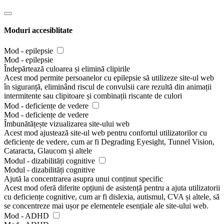
Moduri accesiblitate
Mod - epilepsie
Mod - epilepsie
Îndepărtează culoarea și elimină clipirile
Acest mod permite persoanelor cu epilepsie să utilizeze site-ul web
în siguranță, eliminând riscul de convulsii care rezultă din animații
intermitente sau clipitoare și combinații riscante de culori
Mod - deficiențe de vedere
Mod - deficiențe de vedere
Îmbunătățește vizualizarea site-ului web
Acest mod ajustează site-ul web pentru confortul utilizatorilor cu
deficiențe de vedere, cum ar fi Degrading Eyesight, Tunnel Vision,
Cataracta, Glaucom și altele
Modul - dizabilități cognitive
Modul - dizabilități cognitive
Ajută la concentrarea asupra unui conținut specific
Acest mod oferă diferite opțiuni de asistență pentru a ajuta utilizatorii
cu deficiențe cognitive, cum ar fi dislexia, autismul, CVA și altele, să
se concentreze mai ușor pe elementele esențiale ale site-ului web.
Mod - ADHD