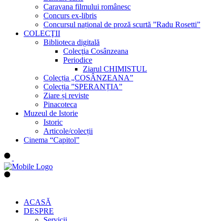
Caravana filmului românesc
Concurs ex-libris
Concursul național de proză scurtă ”Radu Rosetti”
COLECŢII
Biblioteca digitală
Colecţia Cosânzeana
Periodice
Ziarul CHIMISTUL
Colecția „COSÂNZEANA”
Colecția ”SPERANȚIA”
Ziare și reviste
Pinacoteca
Muzeul de Istorie
Istoric
Articole/colecții
Cinema “Capitol”
ACASĂ
DESPRE
Servicii