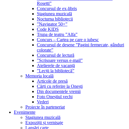
Rosetti”
Concursul de ex-libris
Stagiunea muzicală
Nocturna bibliotecii
”Navigator 50+”
Code KIDS
Trupa de teatru ”Alfa”
Concurs – Cartea pe care o iubesc
Concursul de desene ”Pagini fermecate, gânduri
colorate”
Concursul de lectură
”Scrisoare versus e-mail”
Atelierele de vacanță
”Lecții la bibliotecă”
Memoria locală
Articole de presă
Cărți cu referire la Onești
Din documentele vremii
Foto Oneștiul vechi
Vederi
Proiecte în parteneriat
Evenimente
Stagiunea muzicală
Expoziții și vernisaje
Lansări carte