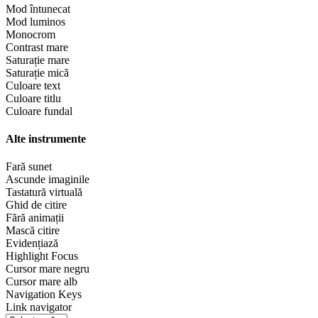
Mod întunecat
Mod luminos
Monocrom
Contrast mare
Saturație mare
Saturație mică
Culoare text
Culoare titlu
Culoare fundal
Alte instrumente
Fară sunet
Ascunde imaginile
Tastatură virtuală
Ghid de citire
Fără animații
Mască citire
Evidențiază
Highlight Focus
Cursor mare negru
Cursor mare alb
Navigation Keys
Link navigator