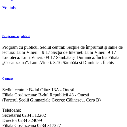
Youtube
Program cu publicul
Program cu publicul Sediul central: Secțiile de împrumut și sălile de
lectură: Luni-Vineri – 9-17 Secția de Internet: Luni-Vineri: 9-17
Ludoteca: Luni-Vineri: 09-17 Sâmbăta și Duminica: Închis Filiala
„Cosânzeana”: Luni-Vineri: 8-16 Sâmbăta și Duminica: Închis
Contact
Sediul central: B-dul Oituz 13A - Onești
Filiala Cosânzeana: B-dul Republicii 43 - Onești
(Parterul Școlii Gimnaziale George Călinescu, Corp B)
Telefoane:
Secretariat 0234 312202
Director 0234 324099
Filiala Cosânzeana 0234 317327