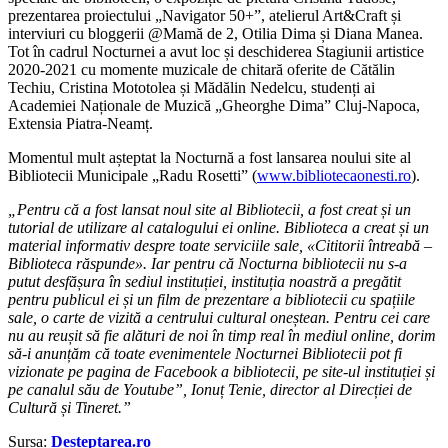
prezentarea proiectului „Navigator 50+”, atelierul Art&Craft și
interviuri cu bloggerii @Mamă de 2, Otilia Dima și Diana Manea.
Tot în cadrul Nocturnei a avut loc și deschiderea Stagiunii artistice
2020-2021 cu momente muzicale de chitară oferite de Cătălin
Techiu, Cristina Mototolea și Mădălin Nedelcu, studenți ai
Academiei Naționale de Muzică „Gheorghe Dima” Cluj-Napoca,
Extensia Piatra-Neamț.
Momentul mult așteptat la Nocturnă a fost lansarea noului site al
Bibliotecii Municipale „Radu Rosetti” (
www.bibliotecaonesti.ro
)
.
„Pentru că a fost lansat noul site al Bibliotecii, a fost creat și un
tutorial de utilizare al catalogului ei online. Biblioteca a creat și un
material informativ despre toate serviciile sale, «Cititorii întreabă –
Biblioteca răspunde». Iar pentru că Nocturna bibliotecii nu s-a
putut desfășura în sediul instituției, instituția noastră a pregătit
pentru publicul ei și un film de prezentare a bibliotecii cu spațiile
sale, o carte de vizită a centrului cultural oneștean. Pentru cei care
nu au reușit să fie alături de noi în timp real în mediul online, dorim
să-i anunțăm că toate evenimentele Nocturnei Bibliotecii pot fi
vizionate pe pagina de Facebook a bibliotecii, pe site-ul instituției și
pe canalul său de Youtube”, Ionuț Tenie, director al Direcției de
Cultură și Tineret.”
Sursa:
Deșteptarea.ro