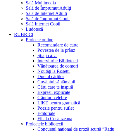
Sală Multimedia
Sală de Împrumut Adulți
Sală de Internet Adulți
Sală de împrumut Copii
Sală Internet Copii
Ludotecă
RUBRICI
Proiecte online
Recomandare de carte
Povestea de la prânz
Știați că…
Interviurile Bibliotecii
Vânătoarea de comori
Noutăți la Rosetti
Duelul cărților
Cuvântul săptămânii
Cărți care te inspiră
Expresii explicate
Gânduri celebre
LIKE pentru gramatică
Poezie pentru suflet
Editoriale
Filiala Cosânzeana
Proiectele bibliotecii
Concursul național de proză scurtă ”Radu