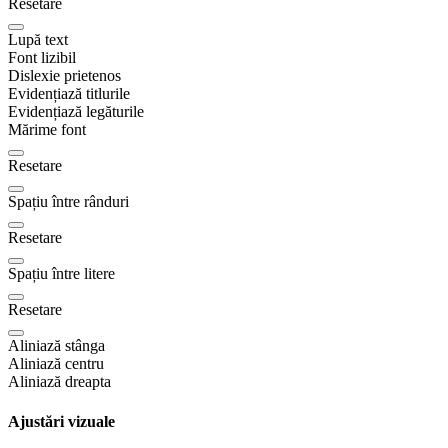
Resetare
Lupă text
Font lizibil
Dislexie prietenos
Evidențiază titlurile
Evidențiază legăturile
Mărime font
Resetare
Spațiu între rânduri
Resetare
Spațiu între litere
Resetare
Aliniază stânga
Aliniază centru
Aliniază dreapta
Ajustări vizuale