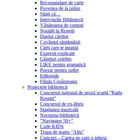
Recomandare de carte
Povestea de la prânz
Știați că…
Interviurile Bibliotecii
Vânătoarea de comori
Noutăți la Rosetti
Duelul cărților
Cuvântul săptămânii
Cărți care te inspiră
Expresii explicate
Gânduri celebre
LIKE pentru gramatică
Poezie pentru suflet
Editoriale
Filiala Cosânzeana
Proiectele bibliotecii
Concursul național de proză scurtă ”Radu
Rosetti”
Concursul de ex-libris
Stagiunea muzicală
Nocturna bibliotecii
”Navigator 50+”
Code KIDS
Trupa de teatru ”Alfa”
Concurs – Cartea pe care o iubesc