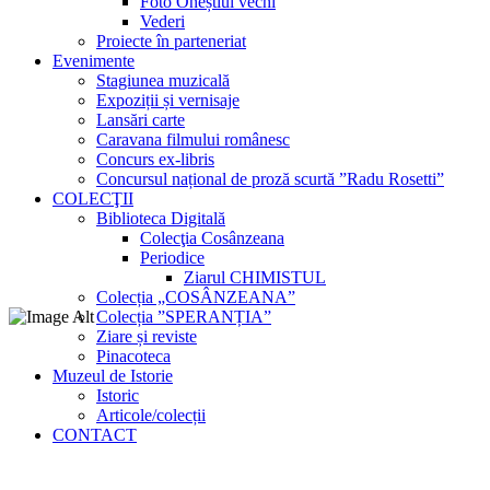
Foto Oneștiul vechi
Vederi
Proiecte în parteneriat
Evenimente
Stagiunea muzicală
Expoziții și vernisaje
Lansări carte
Caravana filmului românesc
Concurs ex-libris
Concursul național de proză scurtă ”Radu Rosetti”
COLECŢII
Biblioteca Digitală
Colecţia Cosânzeana
Periodice
Ziarul CHIMISTUL
Colecția „COSÂNZEANA”
Colecția ”SPERANȚIA”
Ziare și reviste
Pinacoteca
Muzeul de Istorie
Istoric
Articole/colecții
CONTACT