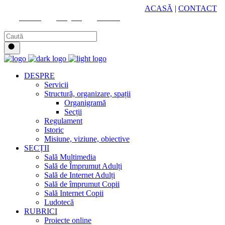
HUB CULTURAL ZONAL
ACASĂ
|
CONTACT
Youtube
Instagram
Facebook
DESPRE
Servicii
Structură, organizare, spații
Organigramă
Secții
Regulament
Istoric
Misiune, viziune, obiective
SECȚII
Sală Multimedia
Sală de Împrumut Adulți
Sală de Internet Adulți
Sală de împrumut Copii
Sală Internet Copii
Ludotecă
RUBRICI
Proiecte online