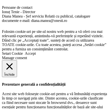
Persoane de contact
Ionuț Tenie - Director
Diana Manea - Șef serviciu Relatii cu publicul, catalogare
documente e-mail: diana.manea@onesti.ro
Folosim cookie-uri pe site-ul nostru web pentru a vă oferi cea mai
relevantă experiență, amintindu-vă preferințele și repetând vizitele.
Dând clic pe „Acceptați toate”, sunteți de acord cu utilizarea
TOATE cookie-urile. Cu toate acestea, puteți accesa „Setări cookie”
pentru a furniza un consimțământ controlat.
Setari Cookie
Accept
Manage consent
Închide
Prezentare generală a confidențialității
Acest site web folosește cookie-uri pentru a vă îmbunătăți experiența
în timp ce navigați prin site. Dintre acestea, cookie-urile clasificate
ca fiind necesare sunt stocate în browserul dvs., deoarece sunt
esențiale pentru funcționarea funcționalităților de bază ale site-ului