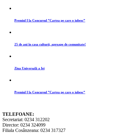
Premiul I la Concursul ”Cartea pe care o iubesc”
25 de ani în casa culturii, aproape de comunitate!
Ziua Universală a Iei
Premiul I la Concursul ”Cartea pe care o iubesc”
TELEFOANE:
Secretariat: 0234 312202
Director: 0234 324099
Filiala Cosânzeana: 0234 317327