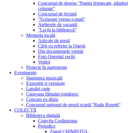
Concursul de desene ”Pagini fermecate, gânduri
colorate”
Concursul de lectură
”Scrisoare versus e-mail”
Atelierele de vacanță
”Lecții la bibliotecă”
Memoria locală
Articole de presă
Cărți cu referire la Onești
Din documentele vremii
Foto Oneștiul vechi
Vederi
Proiecte în parteneriat
Evenimente
Stagiunea muzicală
Expoziții și vernisaje
Lansări carte
Caravana filmului românesc
Concurs ex-libris
Concursul național de proză scurtă ”Radu Rosetti”
COLECŢII
Biblioteca digitală
Colecţia Cosânzeana
Periodice
Ziarul CHIMISTUL