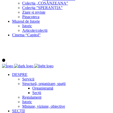
Colecția „COSÂNZEANA”
Colecția ”SPERANȚIA”
Ziare și reviste
Pinacoteca
Muzeul de Istorie
Istoric
Articole/colecții
Cinema “Capitol”
DESPRE
Servicii
Structură, organizare, spații
Organigramă
Secții
Regulament
Istoric
Misiune, viziune, obiective
SECȚII