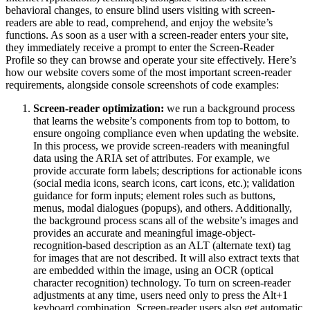
behavioral changes, to ensure blind users visiting with screen-
readers are able to read, comprehend, and enjoy the website’s
functions. As soon as a user with a screen-reader enters your site,
they immediately receive a prompt to enter the Screen-Reader
Profile so they can browse and operate your site effectively. Here’s
how our website covers some of the most important screen-reader
requirements, alongside console screenshots of code examples:
Screen-reader optimization:
we run a background process
that learns the website’s components from top to bottom, to
ensure ongoing compliance even when updating the website.
In this process, we provide screen-readers with meaningful
data using the ARIA set of attributes. For example, we
provide accurate form labels; descriptions for actionable icons
(social media icons, search icons, cart icons, etc.); validation
guidance for form inputs; element roles such as buttons,
menus, modal dialogues (popups), and others. Additionally,
the background process scans all of the website’s images and
provides an accurate and meaningful image-object-
recognition-based description as an ALT (alternate text) tag
for images that are not described. It will also extract texts that
are embedded within the image, using an OCR (optical
character recognition) technology. To turn on screen-reader
adjustments at any time, users need only to press the Alt+1
keyboard combination. Screen-reader users also get automatic