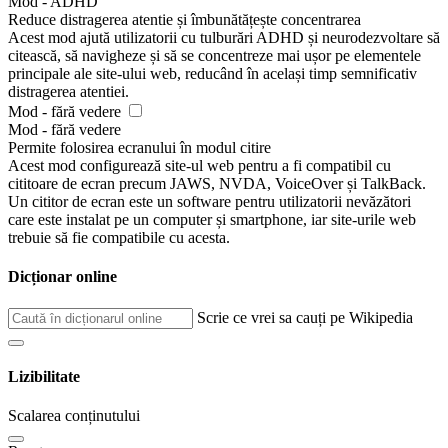
Mod - ADHD
Reduce distragerea atentie și îmbunătățește concentrarea
Acest mod ajută utilizatorii cu tulburări ADHD și neurodezvoltare să
citească, să navigheze și să se concentreze mai ușor pe elementele
principale ale site-ului web, reducând în același timp semnificativ
distragerea atentiei.
Mod - fără vedere
Mod - fără vedere
Permite folosirea ecranului în modul citire
Acest mod configurează site-ul web pentru a fi compatibil cu
cititoare de ecran precum JAWS, NVDA, VoiceOver și TalkBack.
Un cititor de ecran este un software pentru utilizatorii nevăzători
care este instalat pe un computer și smartphone, iar site-urile web
trebuie să fie compatibile cu acesta.
Dicționar online
Scrie ce vrei sa cauți pe Wikipedia
Lizibilitate
Scalarea conținutului